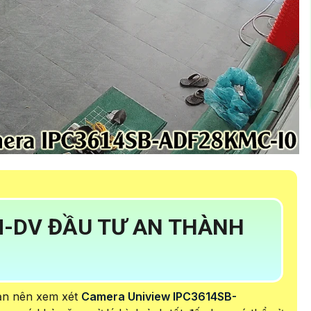
-DV ĐẦU TƯ AN THÀNH
ạn nên xem xét
Camera Uniview IPC3614SB-