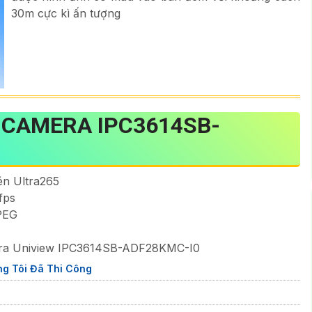
30m cực kì ấn tượng
 CAMERA IPC3614SB-
n Ultra265
fps
PEG
era Uniview IPC3614SB-ADF28KMC-I0
g Tôi Đã Thi Công