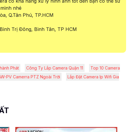
ra có khả năng xử lý hình ảnh tốt đến bạn có thể sử
 mình nhé
 Hòa, Q.Tân Phú, TP.HCM
Bình Trị Đông, Bình Tân, TP HCM
Thành Phát
Công Ty Lắp Camera Quận 11
Top 10 Camera
-PV Camerra PTZ Ngoài Trời
Lắp Đặt Camera Ip Wifi Gia
UẤT