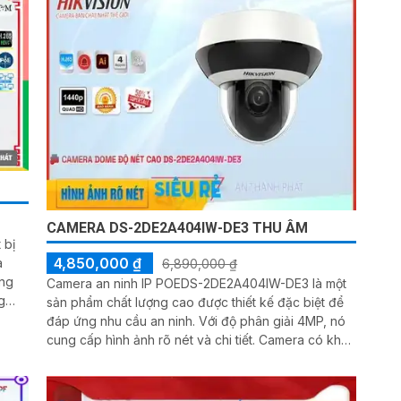
CAMERA DS-2DE2A404IW-DE3 THU ÂM
 bị
4,850,000 ₫
a
6,890,000 ₫
Camera an ninh IP POEDS-2DE2A404IW-DE3 là một
g
sản phẩm chất lượng cao được thiết kế đặc biệt để
đáp ứng nhu cầu an ninh. Với độ phân giải 4MP, nó
 quan
cung cấp hình ảnh rõ nét và chi tiết. Camera có khả
năng quay 360 độ và zoom quang học 4X, giúp
theo dõi mọi khoảng cách một cách dễ dàng. Thiết
bị hỗ trợ kết nối POE, giúp tiết kiệm cấp nguồn và