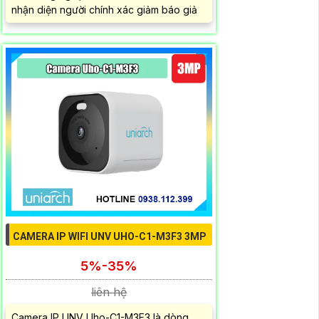
nhận diện người chính xác giảm báo giả
CAMERA IP WIFI UNV UHO-C1-M3F3 3MP
5%-35%
liên hệ
Camera IP UNV Uho-C1-M3F3 là dòng