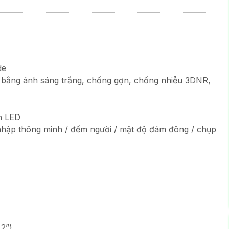
de
 bằng ánh sáng trắng, chống gợn, chống nhiễu 3DNR,
n LED
nhập thông minh / đếm người / mật độ đám đông / chụp
.2”)