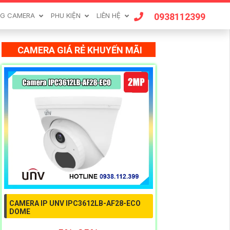
0938112399
G CAMERA
PHU KIỆN
LIÊN HỆ
CAMERA GIÁ RẺ KHUYẾN MÃI
CAMERA IP UNV IPC3612LB-AF28-ECO
DOME