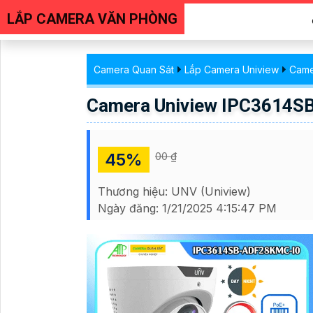
LẮP CAMERA VĂN PHÒNG
Camera Quan Sát
Lắp Camera Uniview
Came
Camera Uniview IPC3614S
45%
00 ₫
Thương hiệu:
UNV (Uniview)
Ngày đăng:
1/21/2025 4:15:47 PM