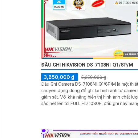
ĐẦU GHI HIKVISION DS-7108NI-Q1/8P/M
3,850,000 ₫
5,250,000 ₫
Đầu Ghi Camera DS-7108NI-Q1/8P/M là một thiết
chuyên dụng dùng để ghi lại hình ảnh từ camer
giám sát. Với khả năng hiển thị hình ảnh chất lượng
sắc nét lên tới FULL HD 1080P, đầu ghi này man
đến những hình ảnh rõ ràng và chi tiết nhất. Thiết bị
còn tích hợp công nghệ giám sát ban đêm giúp
sát được trong môi trường thiếu ánh sáng