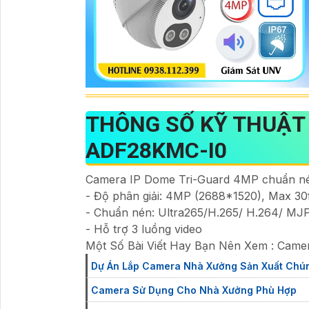
THÔNG SỐ KỸ THUẬT
ADF28KMC-I0
Camera IP Dome Tri-Guard 4MP chuẩn né
- Độ phân giải: 4MP (2688*1520), Max 30
- Chuẩn nén: Ultra265/H.265/ H.264/ MJ
- Hỗ trợ 3 luồng video
Một Số Bài Viết Hay Bạn Nên Xem : Cam
Dự Án Lắp Camera Nhà Xưởng Sản Xuất Chún
Camera Sử Dụng Cho Nhà Xưởng Phù Hợp