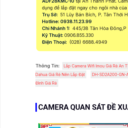
ADF28KMC-I0
tại An Thành Phát. Came
dụng để lắp đặt ngay cho ngôi nhà của
Trụ Sở:
51 Lũy Bán Bích, P. Tân Thới
Hotline: 0938.11.23.99
Chi Nhánh 1:
445/38 Tân Hòa Đông,P 
Kỹ Thuật:
0906.855.330
Điện Thoại:
(028) 6688.4949
Thông Tin:
Lắp Camera Wifi Imou Giá Rẻ An 
Dahua Giá Rẻ Nên Lắp Đặt
DH-SD2A200-GN-AW
Đình Giá Rẻ
CAMERA QUAN SÁT ĐỀ X