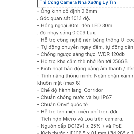
Thi Công Camera Nhà Xưởng Uy Tín
- Ống kính cố định 2.8mm
. Góc quan sát 101.1 độ.
- Hồng ngoại 30m, đèn LED 30m
. độ nhạy sáng 0.003 Lux.
- Hỗ trợ công nghệ nén băng thông U-co
- Tự động chuyển ngày đêm, tự động cân
- Chống ngược sáng thực: WDR 120db
- Hỗ trợ khe cắm thẻ nhớ lên tới 256GB
- Kích hoạt báo động bằng âm thanh / đè
- Tính năng thông minh: Ngăn chặn xâm 
khuôn mặt (max 8)
- Chế độ hành lang: Corridor
- Chuẩn chống nước và bụi IP67
- Chuẩn Onvif quốc tế
- Hỗ trợ tên miền miễn phí trọn đời.
- Tích hợp Micro và Loa trên camera.
- Nguồn cấp DC12V( ± 25% ) và PoE
- Kích thước : Φ108.5 x 81 mm (Ø4.28” x 3