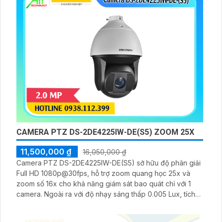
CAMERA PTZ DS-2DE4225IW-DE(S5) ZOOM 25X
11,500,000 ₫
16,050,000 ₫
Camera PTZ DS-2DE4225IW-DE(S5) sở hữu độ phân giải
Full HD 1080p@30fps, hỗ trợ zoom quang học 25x và
zoom số 16x cho khả năng giám sát bao quát chỉ với 1
camera. Ngoài ra với độ nhạy sáng thấp 0.005 Lux, tích
hợp hồng ngoại 100m, nguồn cấp 12VDC & PoE (802. 3at)
giúp ổn định hình ảnh trong điều kiện ánh sáng yếu