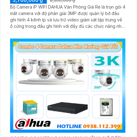
8,300,000 ₫
Bộ Camera IP WIFI DAHUA Văn Phòng Giá Rẻ là trọn gói 4
mắt camera với độ phân giải 3MP được quản lý bở đầu
ghi hình 4 kênh Ip và lưu trữ video giám sát tập trung về
ổ cứng trong đầu ghi hình với đầy đủ các chưc năng như
AI Phát hiện chuyển động, đàm thoại âm thanh 2 chiều và
giám sát có màu vào ban đêm