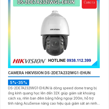
CAMERA HIKVISION DS-2DE7A232IWG1-EHUN
5%-35%
DS-2DE7A232IWG1-EHUN là dòng speed dome trang bị
ống kính quang học lên đến 32X giúp giám sát khoảng
cách xa, nhìn ban đêm bằng hồng ngoại 200m, hỗ trợ
tính năng AcuSense nâng cao hiệu quả giám sát an ninh,
có tốc độ lấy nét cao nhờ công nghệ Self-learning