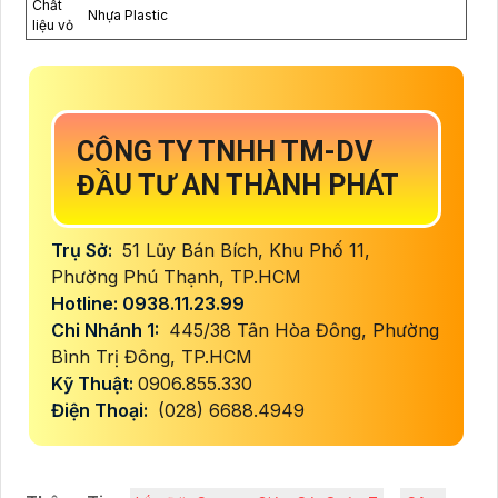
Chất
Nhựa Plastic
liệu vỏ
CÔNG TY TNHH TM-DV
ĐẦU TƯ AN THÀNH PHÁT
Trụ Sở:
51 Lũy Bán Bích, Khu Phố 11,
Phường Phú Thạnh, TP.HCM
Hotline: 0938.11.23.99
Chi Nhánh 1:
445/38 Tân Hòa Đông, Phường
Bình Trị Đông, TP.HCM
Kỹ Thuật:
0906.855.330
Điện Thoại:
(028) 6688.4949