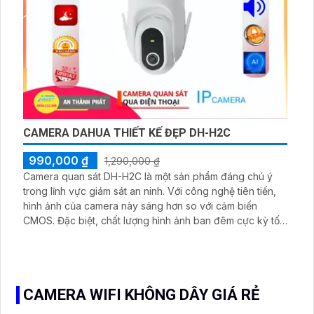
CAMERA DAHUA THIẾT KẾ ĐẸP DH-H2C
990,000 ₫
1,290,000 ₫
Camera quan sát DH-H2C là một sản phẩm đáng chú ý
trong lĩnh vực giám sát an ninh. Với công nghệ tiên tiến,
hình ảnh của camera này sáng hơn so với cảm biến
CMOS. Đặc biệt, chất lượng hình ảnh ban đêm cực kỳ tốt,
nhờ khả năng hồng ngoại lên đến 30m. Bạn có thể xem
được mọi chi tiết một cách rõ nét ngay cả trong môi
trường tối
CAMERA WIFI KHÔNG DÂY GIÁ RẺ