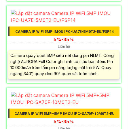
CAMERA IP WIFI 5MP IMOU IPC-UA7E-5M0T2-EU/FSP14
5%-35%
Liên hệ
Camera quay quét 5MP siêu nét dùng pin NLMT. Công
nghệ AURORA Full Color ghi hình có màu ban đêm. Pin
10.000mAh kèm tấm pin năng lượng mặt trời 5W. Quay
ngang 340°, quay dọc 90° quan sát toàn cảnh
CAMERA IP WIFI 5MP+5MP IMOU IPC-SA70F-10M0T2-EU
5%-35%
Liên hệ