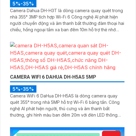
5%-35%
Camera Dahua DH-H3T là dòng camera quay quét trong
nhà 355° 3MP tích hợp Wi-Fi 6 Công nghệ AI phát hiện
người chuyển động và âm thanh bất thường đàm thoại hai
chiều, hồng ngoại tầm xa ban đêm 10m hỗ trợ thẻ nhớ
MicroSD 256GB ONVIF và điều khiển từ xa qua ứng dụng
DMSS
CAMERA WIFI 6 DAHUA DH-H5AS 5MP
5%-35%
Camera WiFi 6 DaHua DH-H5AS là dòng camera quay
quét 355° trong nhà 5MP hỗ trợ Wi-Fi 6 băng tần. Công
nghệ AI phát hiện người, thú cưng và âm thanh bất
thường, ghi hình màu ban đêm 20m với đèn LED thông
minh 10m, hỗ trợ thẻ nhớ 256GB và quản lý từ xa qua ứng
dụng DMSS,