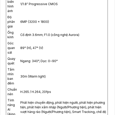
biến
1/1.8” Progressive CMOS
hình
ảnh
Độ
phân
6MP (3200 × 1800)
giải
Ống
Cố định 3.6mm; F1.0 (công nghệ Aurora)
kính
Góc
quan
89° (H), 47° (V)
sát
Quay
Ngang: 340°, Dọc: 0~90°
quét
Tầm
nhìn
30m (Warm light)
ban
đêm
Chuẩn
H.265 / H.264, 20fps
nén
Tính
Phát hiện chuyển động, phát hiện người, phát hiện phương
năng
tiện, phát hiện xâm nhập (Người/Phương tiện), phát hiện
AI
vượt hàng rào (Người/Phương tiện), Smart Tracking, chế độ
(AIgo