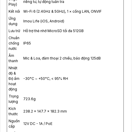
riêng tư, tự động tuần tra
Play)
Kết nối
Wi-Fi 6 (2.4GHz & 5GHz), 1 × cổng LAN, ONVIF
Ứng
Imou Life (iOS, Android)
dụng
Lưu trữ
Hỗ trợ thẻ nhớ MicroSD tối đa 512GB
Chuẩn
chống
IP65
nước
Âm
Mic & Loa, đàm thoại 2 chiều, báo động 125dB
thanh
Nhiệt
độ &
Độ ẩm
-30°C ~ +50°C, < 95% RH
hoạt
động
Trọng
723.6g
lượng
Kích
238.2 × 147.7 × 182.3 mm
thước
Nguồn
12V DC - 1A / PoE
cấp