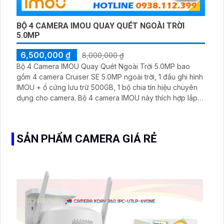
BỘ 4 CAMERA IMOU QUAY QUÉT NGOÀI TRỜI
5.0MP
6,500,000 ₫
8,000,000 ₫
Bộ 4 Camera IMOU Quay Quét Ngoài Trời 5.0MP bao
gồm 4 camera Cruiser SE 5.0MP ngoài trời, 1 đầu ghi hình
IMOU + ổ cứng lưu trữ 500GB, 1 bộ chia tín hiệu chuyên
dụng cho camera. Bộ 4 camera IMOU này thích hợp lắp
đặt cho kho hàng, nhà xưởng, khu phố và khu vực cần
giám sát ngoài trời
SẢN PHẨM CAMERA GIÁ RẺ