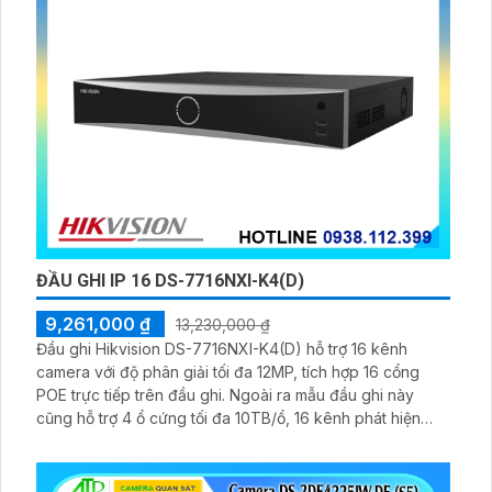
ĐẦU GHI IP 16 DS-7716NXI-K4(D)
9,261,000 ₫
13,230,000 ₫
Đầu ghi Hikvision DS-7716NXI-K4(D) hỗ trợ 16 kênh
camera với độ phân giải tối đa 12MP, tích hợp 16 cổng
POE trực tiếp trên đầu ghi. Ngoài ra mẫu đầu ghi này
cũng hỗ trợ 4 ổ cứng tối đa 10TB/ổ, 16 kênh phát hiện
người/phương tiện cùng nhận diện khuôn mặt thông minh.