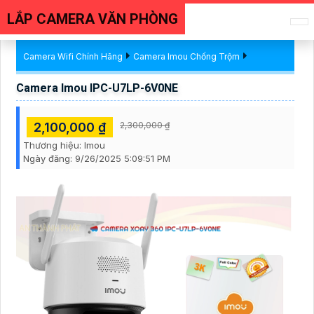
LẮP CAMERA VĂN PHÒNG
Camera Wifi Chính Hãng
Camera Imou Chống Trộm
Camera Imou IPC-U7LP-6V0NE
2,100,000 ₫
2,300,000 ₫
Thương hiệu:
Imou
Ngày đăng:
9/26/2025 5:09:51 PM