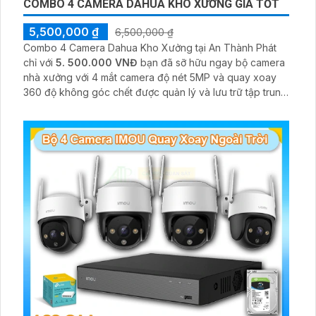
COMBO 4 CAMERA DAHUA KHO XƯỞNG GIÁ TỐT
5,500,000 ₫
6,500,000 ₫
Combo 4 Camera Dahua Kho Xưởng tại An Thành Phát
chỉ với
5. 500.000 VNĐ
bạn đã sỡ hữu ngay bộ camera
nhà xưởng với 4 mắt camera độ nét 5MP và quay xoay
360 độ không góc chết được quản lý và lưu trữ tập trung
về đầu ghi hình ổ cứng hỗ trợ xem qua tivi