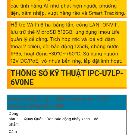
các tính năng AI như phát hiện người, phương
tiện, xâm nhập, vượt hàng rào và Smart Tracking.
Hỗ trợ Wi-Fi 6 hai băng tần, cổng LAN, ONVIF,
lưu trữ thẻ MicroSD 512GB, ứng dụng Imou Life
quản lý dễ dàng. Tích hợp mic và loa với đàm
thoại 2 chiều, còi báo động 125dB, chống nước
IP65, hoạt động -30°C~+50°C. Sử dụng nguồn
12V DC/PoE, vỏ nhựa bền nhẹ, lắp đặt linh hoạt.
THÔNG SỐ KỸ THUẬT IPC-U7LP-
6V0NE
Thông số kỹ thuật - 6MP Outdoor Wi-Fi P&T
Camera (Titan Pro 6MP)
Dòng
sản
Quay Quét - Đèn báo động nháy xanh + đỏ
phẩm
Cảm