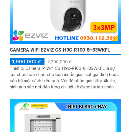
CAMERA WIFI EZVIZ CS-H9C-R100-8H33WKFL
1,900,000 ₫
2,200,000 ₫
Thiết bị Camera IP Wifi CS-H9c-R100-8H33WKFL là sự
lựa chọn hoàn hảo cho bạn muốn giám sát gia đình hoặc
căn hộ một cách hiệu quả. Với độ phân giải Ultra 4k lite,
hình ảnh sắc nét đến từng chi tiết sẽ được tái tạo chân
thực. Đặc biệt, khả năng xem ban đêm Full Color trong
khoảng cách 30m giúp bạn không bỏ lỡ bất kỳ chi tiết
nào, ngay cả khi trời tối