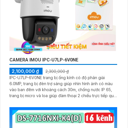
CAMERA IMOU IPC-U7LP-6V0NE
2,100,000 ₫
2,300,000 ₫
IPC-U7LP-6V0NE trang bị ống kính có độ phân giải
6.0MP, trang bị đèn trợ sáng giúp nhìn hình ảnh có màu
vào ban đêm với khoảng cách 30m, chống nước IP 65,
trang bị micro và loa giúp đàm thoại 2 chiều trực tiếp qua
cameram qcos thể quay xoay 360 độ một cách dễ dàng