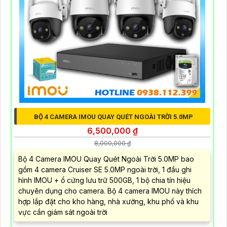
BỘ 4 CAMERA IMOU QUAY QUÉT NGOÀI TRỜI 5.0MP
6,500,000 ₫
8,000,000 ₫
Bộ 4 Camera IMOU Quay Quét Ngoài Trời 5.0MP bao
gồm 4 camera Cruiser SE 5.0MP ngoài trời, 1 đầu ghi
hình IMOU + ổ cứng lưu trữ 500GB, 1 bộ chia tín hiệu
chuyên dụng cho camera. Bộ 4 camera IMOU này thích
hợp lắp đặt cho kho hàng, nhà xưởng, khu phố và khu
vực cần giám sát ngoài trời