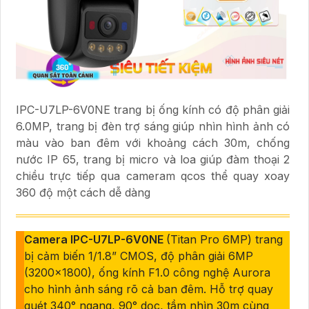
IPC-U7LP-6V0NE trang bị ống kính có độ phân giải
6.0MP, trang bị đèn trợ sáng giúp nhìn hình ảnh có
màu vào ban đêm với khoảng cách 30m, chống
nước IP 65, trang bị micro và loa giúp đàm thoại 2
chiều trực tiếp qua cameram qcos thể quay xoay
360 độ một cách dễ dàng
Camera IPC-U7LP-6V0NE
(Titan Pro 6MP) trang
bị cảm biến 1/1.8” CMOS, độ phân giải 6MP
(3200×1800), ống kính F1.0 công nghệ Aurora
cho hình ảnh sáng rõ cả ban đêm. Hỗ trợ quay
quét 340° ngang, 90° dọc, tầm nhìn 30m cùng