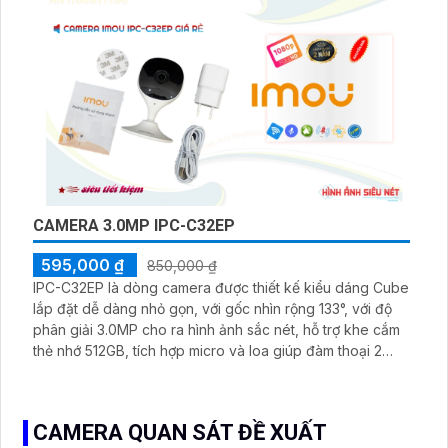
CAMERA 3.0MP IPC-C32EP
595,000 ₫
850,000 ₫
IPC-C32EP là dòng camera được thiết kế kiểu dáng Cube
lắp đặt dễ dàng nhỏ gọn, với gốc nhìn rộng 133°, với độ
phân giải 3.0MP cho ra hình ảnh sắc nét, hỗ trợ khe cắm
thẻ nhớ 512GB, tích hợp micro và loa giúp đàm thoại 2
chiều, có thể kết nối wifi 6, chuẩn tương thích Onvif
CAMERA QUAN SÁT ĐỀ XUẤT