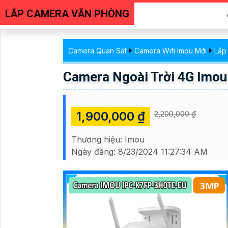
LẮP CAMERA VĂN PHÒNG
Camera Quan Sát
Camera Wifi Imou Mới
Lắp
Camera Ngoài Trời 4G Imo
1,900,000 ₫
2,200,000 ₫
Thương hiệu:
Imou
Ngày đăng:
8/23/2024 11:27:34 AM