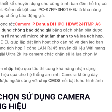
 thiết kế chuyên dụng cho công trình ban đêm hỗ trợ còi
ì. Điểm nổi bật của
IPC-K7FP-3H0TE-EU
là khả năng
úp chống báo động giả.
ợng tốt:
Camera IP Dahua DH-IPC-HDW5241TMP-AS
 dụng chống báo động giả
bằng cách phân biệt được
âm rõ ràng với micro phát âm thanh to và loa tích hợp
.
TE-EU
giúp lắp đặt linh hoạt cho căn hộ và đèn led ban
ng tích hợp 1 cổng LAN RJ45 truyền dữ liệu Wifi mang
giải Ultra 2k lite camera chắc chắn sẽ là lựa chọn lý
âm nhập
hiệu quả tức thì cùng khả năng nhận dạng
h hiệu quả cho hệ thống an ninh. Camera không dây
được người cùng với
chip CMOS
nổi bật tcho hình ảnh
 CHỌN SỬ DỤNG CAMERA
G HIỆU