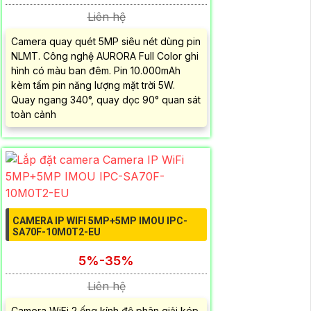
Liên hệ
Camera quay quét 5MP siêu nét dùng pin
NLMT. Công nghệ AURORA Full Color ghi
hình có màu ban đêm. Pin 10.000mAh
kèm tấm pin năng lượng mặt trời 5W.
Quay ngang 340°, quay dọc 90° quan sát
toàn cảnh
CAMERA IP WIFI 5MP+5MP IMOU IPC-
SA70F-10M0T2-EU
5%-35%
Liên hệ
Camera WiFi 2 ống kính độ phân giải kép