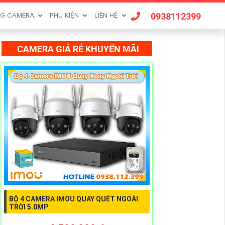
0938112399
G CAMERA
PHU KIỆN
LIÊN HỆ
CAMERA GIÁ RẺ KHUYẾN MÃI
BỘ 4 CAMERA IMOU QUAY QUÉT NGOÀI
TRỜI 5.0MP