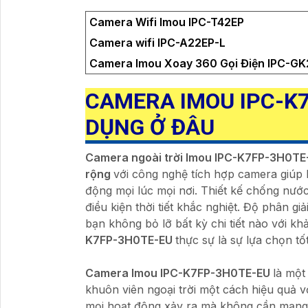
Camera Wifi Imou IPC-T42EP
Camera wifi IPC-A22EP-L
Camera Imou Xoay 360 Gọi Điện IPC-
CAMERA IMOU IPC-K
DỤNG Ở ĐÂU
Camera ngoài trời Imou IPC-K7FP-3H0TE-E
rộng
với công nghệ tích hợp camera giúp b
động mọi lúc mọi nơi. Thiết kế chống nướ
điều kiện thời tiết khắc nghiệt. Độ phân 
bạn không bỏ lỡ bất kỳ chi tiết nào với k
K7FP-3H0TE-EU
thực sự là sự lựa chọn tố
Camera Imou IPC-K7FP-3H0TE-EU
là một
khuôn viên ngoại trời một cách hiệu quả v
mọi hoạt động xảy ra mà không cần mạng 