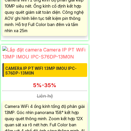
10MP siêu nét. Ống kính cố định kết hợp
quay quét giám sát toàn diện. Công nghệ
AOV ghi hình liên tục tiết kiệm pin thông
minh. Hỗ trợ Full Color ban đêm và tầm
nhìn xa 25m
CAMERA IP PT WIFI 13MP IMOU IPC-
S76DP-13M0N
5%-35%
Liên hệ
Camera WiFi 4 ống kính tổng độ phân giải
13MP. Góc nhìn panorama 158° kết hợp
quay quét thông minh. Zoom kết hợp 12X
quan sát xa rõ nét hơn. Full Color ban
đêm với 4 chế độ ánh sáng thông minh. AI