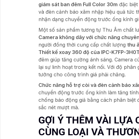
giám sát ban đêm Full Color 30m
đặc biệt
và đèn cảnh báo xâm nhập hiệu quả tức th
nhận dạng chuyển động trước ống kính gi
Một số sản phẩm tương tự Thu Âm chất lư
Camera không dây với chức năng chuyên
người đồng thời cung cấp chất lượng
thu 
Thiết kế xoay 360 độ của IPC-K7FP-3H0
đêm giúp tăng cường ánh sáng. Camera cũ
lại sự linh hoạt trong kết nối. Với độ phân 
tưởng cho công trình giá phải chăng.
Chức năng hỗ trợ còi và đèn cảnh báo x
chuyển động trước ống kính làm tăng tín
chống báo động giả bằng cách phân biệt 
sắc nét mượt mà.
GỢI Ý THÊM VÀI LỰA
CÙNG LOẠI VÀ THƯƠN