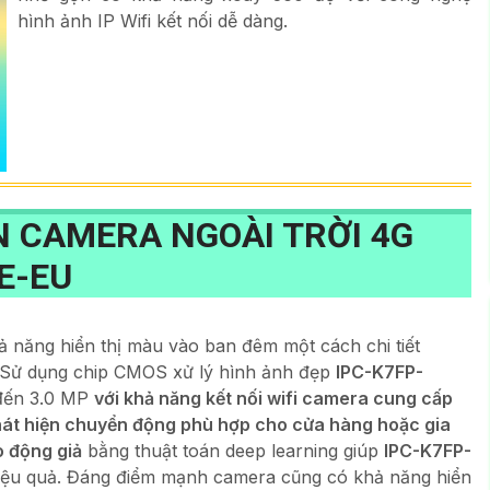
hình ảnh IP Wifi kết nối dễ dàng.
IN CAMERA NGOÀI TRỜI 4G
E-EU
ả năng hiển thị màu vào ban đêm một cách chi tiết
g. Sử dụng chip CMOS xử lý hình ảnh đẹp
IPC-K7FP-
 đến 3.0 MP
với khả năng kết nối wifi camera cung cấp
hát hiện chuyển động phù hợp cho cửa hàng hoặc gia
 động giả
bằng thuật toán deep learning giúp
IPC-K7FP-
hiệu quả. Đáng điểm mạnh camera cũng có khả năng hiển