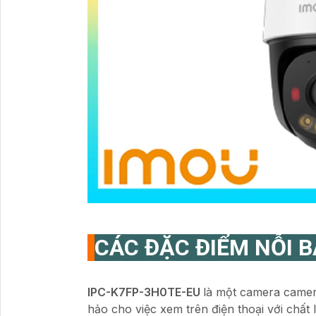
CÁC ĐẶC ĐIỂM NỖI 
IPC-K7FP-3H0TE-EU
là một camera camer
hảo cho việc xem trên điện thoại với chất