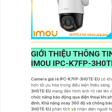
GIỚI THIỆU THÔNG T
IMOU
IPC-K7FP-3H0T
Camera giá rẻ IPC-K7FP-3H0TE-EU
có kh
hơn tối ưu hóa trong điều kiện thiếu sán
3H0TE-EU
mang đến hình ảnh rõ nét lên
chức năng báo động qua điện thoại khi p
đình
.
Khả năng xoay 360 độ và chống báo
3H0TE-EU
phân tích và nhận diện người 