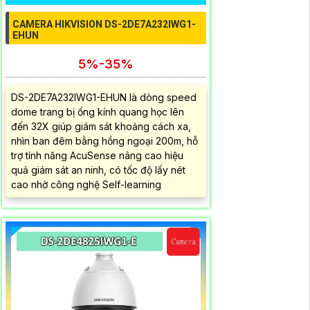
CAMERA HIKVISION DS-2DE7A232IWG1-
EHUN
5%-35%
DS-2DE7A232IWG1-EHUN là dòng speed
dome trang bị ống kính quang học lên
đến 32X giúp giám sát khoảng cách xa,
nhìn ban đêm bằng hồng ngoại 200m, hỗ
trợ tính năng AcuSense nâng cao hiệu
quả giám sát an ninh, có tốc độ lấy nét
cao nhờ công nghệ Self-learning