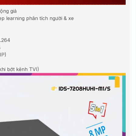
ộng giả
p learning phân tích người & xe
.264
4
IP)
khi bớt kênh TVI)