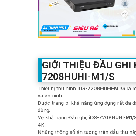
GIỚI THIỆU ĐẦU GHI 
7208HUHI-M1/S
Thiết bị thu hình
iDS-7208HUHI-M1/S
là m
và an ninh.
Được trang bị khả năng ứng dụng rất đa dạ
dùng.
Về khả năng Đầu ghi,
iDS-7208HUHI-M1/
4K.
Những thông số ấn tượng trên đầu thu này