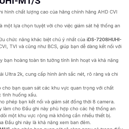
HUHI-M1/S
hi hình chất lượng cao của hãng chính hãng AHD CVI
là một lựa chọn tuyệt vời cho việc giám sát hệ thống an
 hữu chức năng khác biệt chú ý nhất của
iDS-7208HUHI-
VI, TVI và cũng như BCS, giúp bạn dễ dàng kết nối với
nay bạn hoàng toàn tin tưởng tính linh hoạt và khả năng
ải Ultra 2k, cung cấp hình ảnh sắc nét, rõ ràng và chi
 cho bạn quan sát các khu vực quan trọng với chất
c tình huống xấu.
ho phép bạn kết nối và giám sát đồng thời 8 camera.
y làm cho Đầu ghi này phù hợp cho các hệ thống an
dõi một khu vực rộng mà không cần nhiều thiết bị.
a Đầu ghi này là khả năng xem ban đêm.