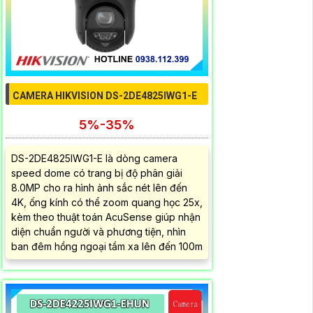
CAMERA HIKVISION DS-2DE4825IWG1-E
5%-35%
DS-2DE4825IWG1-E là dòng camera
speed dome có trang bị độ phân giải
8.0MP cho ra hình ảnh sắc nét lên đến
4K, ống kính có thể zoom quang học 25x,
kèm theo thuật toán AcuSense giúp nhận
diện chuẩn người và phương tiện, nhìn
ban đêm hồng ngoại tầm xa lên đến 100m