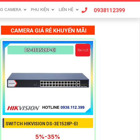
0938112399
G CAMERA
PHU KIỆN
LIÊN HỆ
CAMERA GIÁ RẺ KHUYẾN MÃI
SWITCH HIKVISION DS-3E1528P-EI
5%-35%