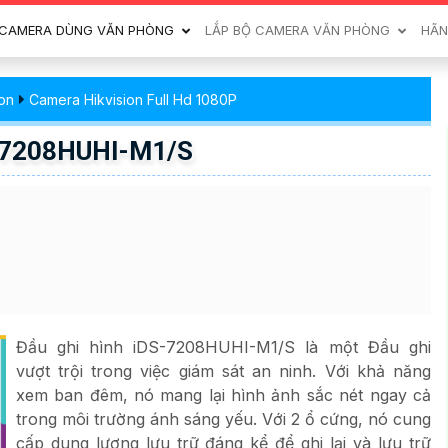
CAMERA DÙNG VĂN PHÒNG
LẮP BỘ CAMERA VĂN PHÒNG
HÃN
on
Camera Hikvision Full Hd 1080P
S-7208HUHI-M1/S
Đầu ghi hình iDS-7208HUHI-M1/S là một Đầu ghi
vượt trội trong việc giám sát an ninh. Với khả năng
xem ban đêm, nó mang lại hình ảnh sắc nét ngay cả
trong môi trường ánh sáng yếu. Với 2 ổ cứng, nó cung
cấp dung lượng lưu trữ đáng kể để ghi lại và lưu trữ