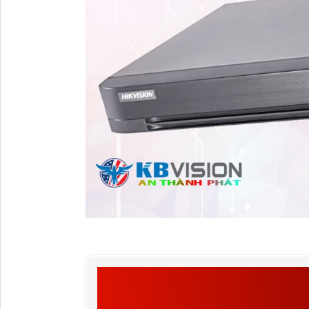
THÔNG SỐ KỸ THUẬT
IDS-7208HUHI-M1/S