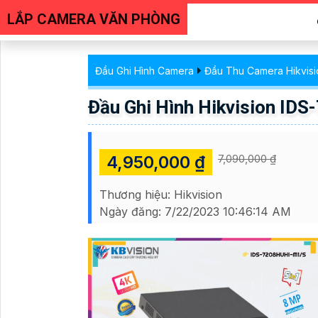
LẮP CAMERA VĂN PHÒNG
Đầu Ghi Hình Camera
Đầu Thu Camera Hikvisi
Đầu Ghi Hình Hikvision ID
4,950,000 ₫
7,090,000 ₫
Thương hiệu:
Hikvision
Ngày đăng:
7/22/2023 10:46:14 AM