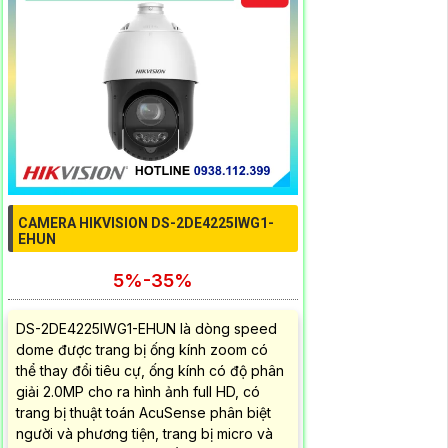
CAMERA HIKVISION DS-2DE4225IWG1-
EHUN
5%-35%
DS-2DE4225IWG1-EHUN là dòng speed
dome được trang bị ống kính zoom có
thể thay đổi tiêu cự, ống kính có độ phân
giải 2.0MP cho ra hình ảnh full HD, có
trang bị thuật toán AcuSense phân biệt
người và phương tiện, trang bị micro và