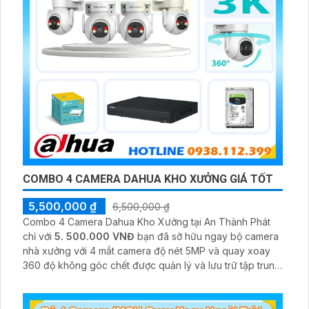
COMBO 4 CAMERA DAHUA KHO XƯỞNG GIÁ TỐT
5,500,000 ₫
6,500,000 ₫
Combo 4 Camera Dahua Kho Xưởng tại An Thành Phát
chỉ với
5. 500.000 VNĐ
bạn đã sỡ hữu ngay bộ camera
nhà xưởng với 4 mắt camera độ nét 5MP và quay xoay
360 độ không góc chết được quản lý và lưu trữ tập trung
về đầu ghi hình ổ cứng hỗ trợ xem qua tivi