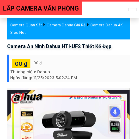
LẮP CAMERA VĂN PHÒNG
Camera Quan Sát
Camera Dahua Giá Rẻ
Camera Dahua 4K
Siêu Nét
Camera An Ninh Dahua HTI-UF2 Thiết Kế Đẹp
00 ₫
00 ₫
Thương hiệu:
Dahua
Ngày đăng:
11/25/2023 5:02:24 PM