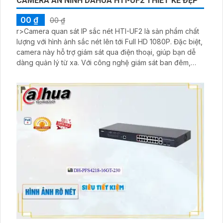
CAMERA AN NINH DAHUA HTI-UF2 THIẾT KẾ ĐẸP
00 ₫
00 ₫
r>Camera quan sát IP sắc nét HTI-UF2 là sản phẩm chất
lượng với hình ảnh sắc nét lên tới Full HD 1080P. Đặc biệt,
camera này hỗ trợ giám sát qua điện thoại, giúp bạn dễ
dàng quản lý từ xa. Với công nghệ giám sát ban đêm,
camera cho phép bạn quan sát rõ ràng trong mọi điều
kiện ánh sáng. Thiết kế của camera cũng rất tinh tế và
chắc chắn với chất liệu nhựa cao cấp