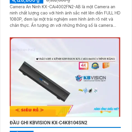
4,128,800 ₫
6,352,000 ₫
Camera An Ninh KX-CAi4002FN2-AB là một Camera an
ninh chất lượng cao với hình ảnh sắc nét lên đến FULL HD
1080P, đem lại một trải nghiệm xem hình ảnh rõ nét và
chân thực. Ấn tượng ơn với những thông số là camera
này còn có khả năng ghi lại hình ảnh sắc nét ngay cả
ban đêm nhờ công nghệ hồng ngoại có tầm quan sát lên
đến 60m
ĐẦU GHI KBVISION KX-C4K8104SN2