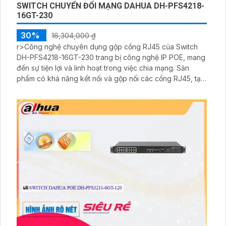
SWITCH CHUYỂN ĐỔI MẠNG DAHUA DH-PFS4218-
16GT-230
30%
16,304,000 ₫
r>Công nghệ chuyên dụng gộp cổng RJ45 của Switch
DH-PFS4218-16GT-230 trang bị công nghệ IP POE, mang
đến sự tiện lợi và linh hoạt trong việc chia mạng. Sản
phẩm có khả năng kết nối và gộp nối các cổng RJ45, tạo
ra một mạng LAN ổn định và hiệu suất cao. Switch này
cung cấp 16 cổng RJ45 kết nối mạng, đảm bảo khả năng
truyền dữ liệu nhanh chóng và ổn định