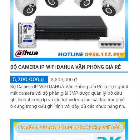
BỘ CAMERA IP WIFI DAHUA VĂN PHÒNG GIÁ RẺ
5,700,000 ₫
8,300,000 ₫
Bộ Camera IP WIFI DAHUA Văn Phòng Giá Rẻ là trọn gói 4
mắt camera với độ phân giải 3MP được quản lý bở đầu
ghi hình 4 kênh Ip và lưu trữ video giám sát tập trung về
ổ cứng trong đầu ghi hình với đầy đủ các chưc năng như
AI Phát hiện chuyển động, đàm thoại âm thanh 2 chiều và
giám sát có màu vào ban đêm