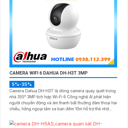
CAMERA WIFI 6 DAHUA DH-H3T 3MP
5%-35%
Camera Dahua DH-H3T là dòng camera quay quét trong
nhà 355° 3MP tích hợp Wi-Fi 6 Công nghệ AI phát hiện
người chuyển động và âm thanh bất thường đàm thoại hai
chiều, hồng ngoại tầm xa ban đêm 10m hỗ trợ thẻ nhớ
MicroSD 256GB ONVIF và điều khiển từ xa qua ứng dụng
DMSS