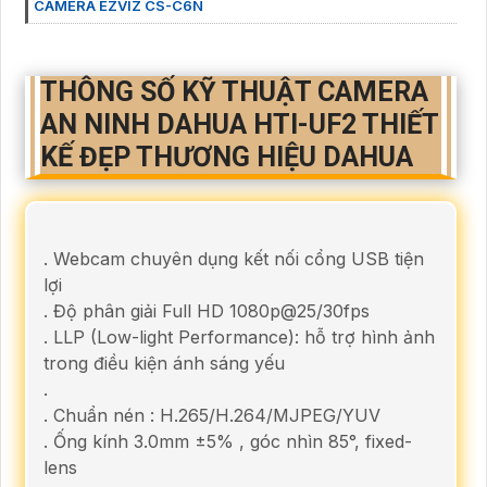
CAMERA EZVIZ CS-C6N
THÔNG SỐ KỸ THUẬT CAMERA
AN NINH DAHUA HTI-UF2 THIẾT
KẾ ĐẸP THƯƠNG HIỆU DAHUA
. Webcam chuyên dụng kết nối cổng USB tiện
lợi
. Độ phân giải Full HD 1080p@25/30fps
. LLP (Low-light Performance): hỗ trợ hình ảnh
trong điều kiện ánh sáng yếu
.
. Chuẩn nén : H.265/H.264/MJPEG/YUV
. Ống kính 3.0mm ±5% , góc nhìn 85°, fixed-
lens