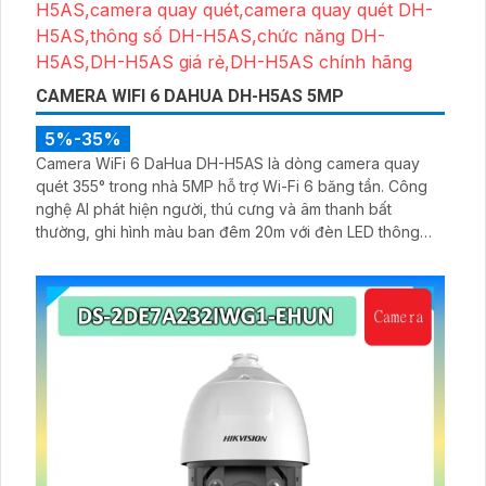
CAMERA WIFI 6 DAHUA DH-H5AS 5MP
5%-35%
Camera WiFi 6 DaHua DH-H5AS là dòng camera quay
quét 355° trong nhà 5MP hỗ trợ Wi-Fi 6 băng tần. Công
nghệ AI phát hiện người, thú cưng và âm thanh bất
thường, ghi hình màu ban đêm 20m với đèn LED thông
minh 10m, hỗ trợ thẻ nhớ 256GB và quản lý từ xa qua ứng
dụng DMSS,