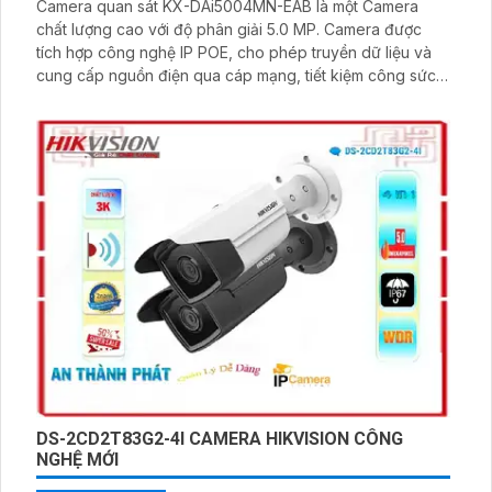
Camera quan sát KX-DAi5004MN-EAB là một Camera
chất lượng cao với độ phân giải 5.0 MP. Camera được
tích hợp công nghệ IP POE, cho phép truyền dữ liệu và
cung cấp nguồn điện qua cáp mạng, tiết kiệm công sức
và chi phí. Ngoài ra, camera này còn được trang bị hồng
ngoại 40m, giúp giám sát hiệu quả ngay cả trong điều
kiện thiếu sáng
DS-2CD2T83G2-4I CAMERA HIKVISION CÔNG
NGHỆ MỚI