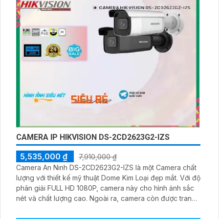
CAMERA IP HIKVISION DS-2CD2623G2-IZS
5,535,000 ₫
7,910,000 ₫
Camera An Ninh DS-2CD2623G2-IZS là một Camera chất
lượng với thiết kế mỹ thuật Dome Kim Loại đẹp mắt. Với độ
phân giải FULL HD 1080P, camera này cho hình ảnh sắc
nét và chất lượng cao. Ngoài ra, camera còn được trang
bị công nghệ IP, cho phép xem hình ảnh từ xa thông qua
mạng internet