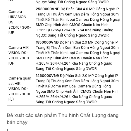
Ngược Sáng Tốt Chống Ngược Sáng DWDR
2530000VNÐ
Độ Phân Giải 4.0 MP Công Nghệ IP
Camera
Trang Bị Thu Âm Xem Ban Đêm Hồng Ngoại 30m
HIKVISION
Thiết Kế Thân Kim Loại Camera Dùng Hồng Ngoại
DS-
SMD Chip Hình Ảnh CMOS Chuẩn Nén Hình
2CD1043G0-
H.265+/H.265/H.264+/H.264 Khả Năng Chống
IUF
Ngược Sáng Tốt Chống Ngược Sáng DWDR
1850000VNÐ
Độ Phân Giải 2.0 MP Công Nghệ IP
Camera HIK
Trang Bị Thu Âm Xem Ban Đêm Hồng Ngoại 30m
VISION DS-
Thiết Kế Thân Kim Loại Camera Dùng Hồng Ngoại
2CD1023G0-
SMD Chip Hình Ảnh CMOS Chuẩn Nén Hình
IUF
H.265/H.264+/H.264 Khả Năng Chống Ngược
Sáng Tốt Chống Ngược Sáng DWDR
1460000VNÐ
Độ Phân Giải 2.0 MP Công Nghệ IP
Camera quan
Trang Bị Thường Xem Ban Đêm Hồng Ngoại 30m
sat HIK
Thiết Kế Dome Kim Loại Camera Dùng Hồng
VISION DS-
Ngoại SMD Chip Hình Ảnh CMOS Chuẩn Nén Hình
2CD1323G0E-
H.265/H.264+/H.264 Khả Năng Chống Ngược
I(L)
Sáng Tốt Chống Ngược Sáng DWDR
Đề xuất các sản phẩm Thu hình Chất Lượng đang
bán chạy