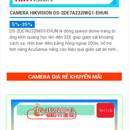
CAMERA HIKVISION DS-2DE7A232IWG1-EHUN
5%-35%
DS-2DE7A232IWG1-EHUN là dòng speed dome trang bị
ống kính quang học lên đến 32X giúp giám sát khoảng
cách xa, nhìn ban đêm bằng hồng ngoại 200m, hỗ trợ
tính năng AcuSense nâng cao hiệu quả giám sát an ninh,
có tốc độ lấy nét cao nhờ công nghệ Self-learning
CAMERA GIÁ RẺ KHUYẾN MÃI