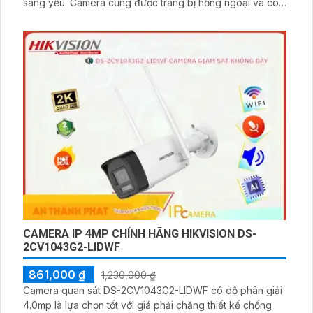
sáng yếu. Camera cũng được trang bị hồng ngoại và có
thể quan sát trong khoảng cách lên đến 100m vào ban
đêm. Với công nghệ IP POE, việc thi công và cài đặt
camera trở nên đơn giản hơn, đảm bảo sự gọn gàng và
nét căng
CAMERA IP 4MP CHÍNH HÃNG HIKVISION DS-
2CV1043G2-LIDWF
861,000 ₫
1,230,000 ₫
Camera quan sát DS-2CV1043G2-LIDWF có dộ phân giải
4.0mp là lựa chọn tốt với giá phải chăng thiết kế chống