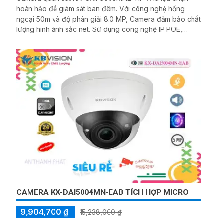
hoàn hảo để giám sát ban đêm. Với công nghệ hồng
ngoại 50m và độ phân giải 8.0 MP, Camera đảm bảo chất
lượng hình ảnh sắc nét. Sử dụng công nghệ IP POE,
camera dễ dàng kết nối và cung cấp nguồn điện qua dây
mạng
CAMERA KX-DAI5004MN-EAB TÍCH HỢP MICRO
9,904,700 ₫
15,238,000 ₫