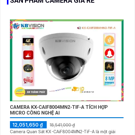
SẢN PHẨM CAMERA GIÁ RẺ
CAMERA KX-CAIF8004MN2-TIF-A TÍCH HỢP
MICRO CÔNG NGHỆ AI
12,051,650 ₫
18,541,000 ₫
Camera Quan Sát KX-CAiF8004MN2-TiF-A là một giải