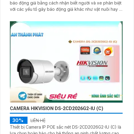
báo động giả bằng cách nhận biết người và xe phân biệt
với các yếu tố gây báo động giả khác như vật nuôi hay lá
cây.
CAMERA HIKVISION DS-2CD2026G2-IU (C)
30%
LIÊN HỆ
Thiết bị Camera IP POE sắc nét DS-2CD2026G2-IU (C) là
lựa chọn hoàn hảo cho hệ thống an ninh chất lượng cao.