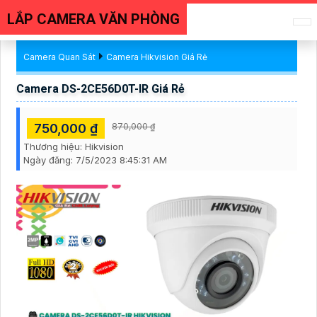
LẮP CAMERA VĂN PHÒNG
Camera Quan Sát
Camera Hikvision Giá Rẻ
Camera DS-2CE56D0T-IR Giá Rẻ
750,000 ₫
870,000 ₫
Thương hiệu:
Hikvision
Ngày đăng:
7/5/2023 8:45:31 AM