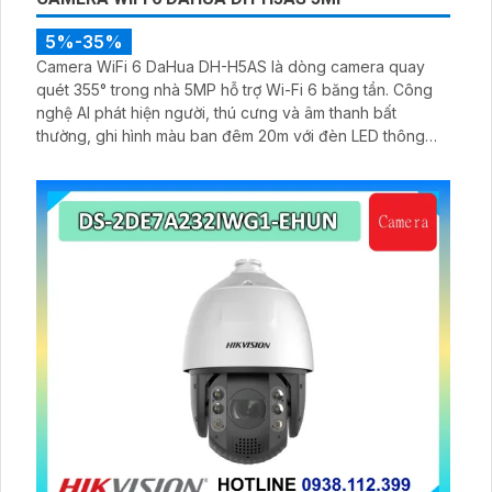
5%-35%
Camera WiFi 6 DaHua DH-H5AS là dòng camera quay
quét 355° trong nhà 5MP hỗ trợ Wi-Fi 6 băng tần. Công
nghệ AI phát hiện người, thú cưng và âm thanh bất
thường, ghi hình màu ban đêm 20m với đèn LED thông
minh 10m, hỗ trợ thẻ nhớ 256GB và quản lý từ xa qua ứng
dụng DMSS,