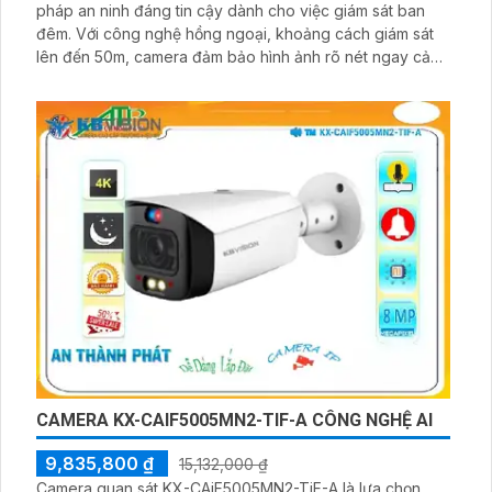
pháp an ninh đáng tin cậy dành cho việc giám sát ban
đêm. Với công nghệ hồng ngoại, khoảng cách giám sát
lên đến 50m, camera đảm bảo hình ảnh rõ nét ngay cả
trong môi trường thiếu sáng. Độ phân giải cao 8.0 MP
mang lại sự chi tiết tuyệt vời cho hình ảnh
CAMERA KX-CAIF5005MN2-TIF-A CÔNG NGHỆ AI
9,835,800 ₫
15,132,000 ₫
Camera quan sát KX-CAiF5005MN2-TiF-A là lựa chọn