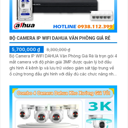
BỘ CAMERA IP WIFI DAHUA VĂN PHÒNG GIÁ RẺ
5,700,000 ₫
8,300,000 ₫
Bộ Camera IP WIFI DAHUA Văn Phòng Giá Rẻ là trọn gói 4
mắt camera với độ phân giải 3MP được quản lý bở đầu
ghi hình 4 kênh Ip và lưu trữ video giám sát tập trung về
ổ cứng trong đầu ghi hình với đầy đủ các chưc năng như
AI Phát hiện chuyển động, đàm thoại âm thanh 2 chiều và
giám sát có màu vào ban đêm