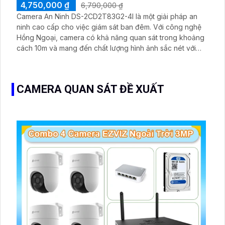
4,750,000 ₫
6,790,000 ₫
Camera An Ninh DS-2CD2T83G2-4I là một giải pháp an
ninh cao cấp cho việc giám sát ban đêm. Với công nghệ
Hồng Ngoại, camera có khả năng quan sát trong khoảng
cách 10m và mang đến chất lượng hình ảnh sắc nét với
Ultra 4k lite. Camera được tích hợp công nghệ IP, cho
phép quản lý từ xa qua mạng internet
CAMERA QUAN SÁT ĐỀ XUẤT