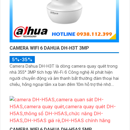
CAMERA WIFI 6 DAHUA DH-H3T 3MP
5%-35%
Camera Dahua DH-H3T là dòng camera quay quét trong
nhà 355° 3MP tích hợp Wi-Fi 6 Công nghệ AI phát hiện
người chuyển động và âm thanh bất thường đàm thoại hai
chiều, hồng ngoại tầm xa ban đêm 10m hỗ trợ thẻ nhớ
MicroSD 256GB ONVIF và điều khiển từ xa qua ứng dụng
DMSS
CAMERA WIFI 6 DAHUA DH-H5AS 5MP