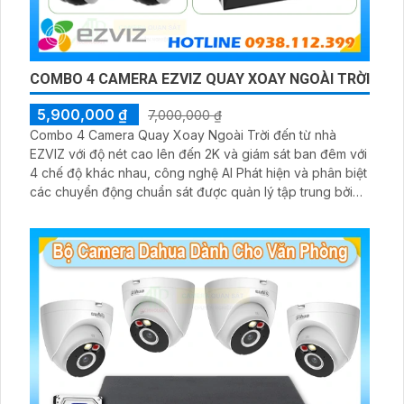
COMBO 4 CAMERA EZVIZ QUAY XOAY NGOÀI TRỜI
5,900,000 ₫
7,000,000 ₫
Combo 4 Camera Quay Xoay Ngoài Trời đến từ nhà
EZVIZ với độ nét cao lên đến 2K và giám sát ban đêm với
4 chế độ khác nhau, công nghệ AI Phát hiện và phân biệt
các chuyển động chuẩn sát được quản lý tập trung bởi
đầu ghi hình IP WiFi