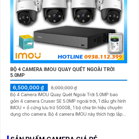
BỘ 4 CAMERA IMOU QUAY QUÉT NGOÀI TRỜI
5.0MP
6,500,000 ₫
8,000,000 ₫
Bộ 4 Camera IMOU Quay Quét Ngoài Trời 5.0MP bao
gồm 4 camera Cruiser SE 5.0MP ngoài trời, 1 đầu ghi hình
IMOU + ổ cứng lưu trữ 500GB, 1 bộ chia tín hiệu chuyên
dụng cho camera. Bộ 4 camera IMOU này thích hợp lắp
đặt cho kho hàng, nhà xưởng, khu phố và khu vực cần
giám sát ngoài trời