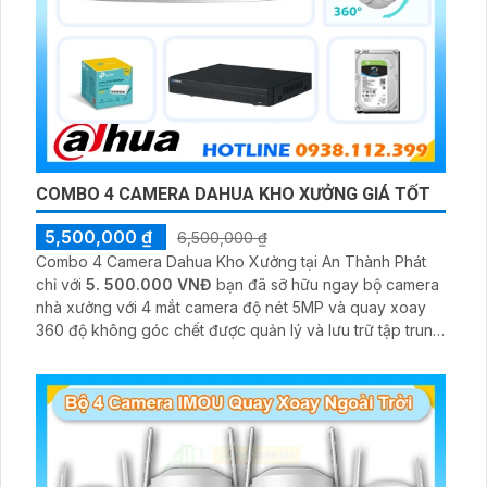
COMBO 4 CAMERA DAHUA KHO XƯỞNG GIÁ TỐT
5,500,000 ₫
6,500,000 ₫
Combo 4 Camera Dahua Kho Xưởng tại An Thành Phát
chỉ với
5. 500.000 VNĐ
bạn đã sỡ hữu ngay bộ camera
nhà xưởng với 4 mắt camera độ nét 5MP và quay xoay
360 độ không góc chết được quản lý và lưu trữ tập trung
về đầu ghi hình ổ cứng hỗ trợ xem qua tivi