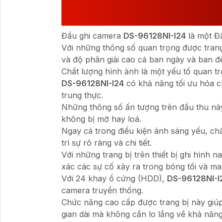
96128NI-I24
Đầu ghi camera
DS-96128NI-I24
là một Đầ
Với những thông số quan trọng được trang
và độ phân giải cao cả ban ngày và ban đ
Chất lượng hình ảnh là một yếu tố quan tr
DS-96128NI-I24
có khả năng tối ưu hóa c
trung thực.
Những thông số ấn tượng trên đầu thu nà
không bị mờ hay loá.
Ngay cả trong điều kiện ánh sáng yếu, c
trì sự rõ ràng và chi tiết.
Với những trang bị trên thiết bị ghi hình
xác các sự cố xảy ra trong bóng tối và ma
Với 24 khay ổ cứng (HDD),
DS-96128NI-I
camera truyền thống.
Chức năng cao cấp được trang bị này giúp c
gian dài mà không cần lo lắng về khả năng