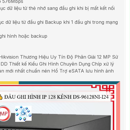
ào 576Mbps
 dữ liệu từ thẻ nhớ sang đầu ghi khi bị mất kết nối
c dữ liệu từ đầu ghi Backup khi 1 đầu ghi trong mạng
ghi hình hoặc backup
ikvision Thương Hiệu Uy Tín Độ Phân Giải 12 MP Sử
D Thiết kế Kiểu Ghi Hình Chuyên Dụng Chíp xử lý
bản mới nhất chuẩn nén Hổ Trợ eSATA lưu hình ảnh