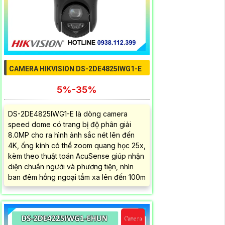
CAMERA HIKVISION DS-2DE4825IWG1-E
5%-35%
DS-2DE4825IWG1-E là dòng camera
speed dome có trang bị độ phân giải
8.0MP cho ra hình ảnh sắc nét lên đến
4K, ống kính có thể zoom quang học 25x,
kèm theo thuật toán AcuSense giúp nhận
diện chuẩn người và phương tiện, nhìn
ban đêm hồng ngoại tầm xa lên đến 100m