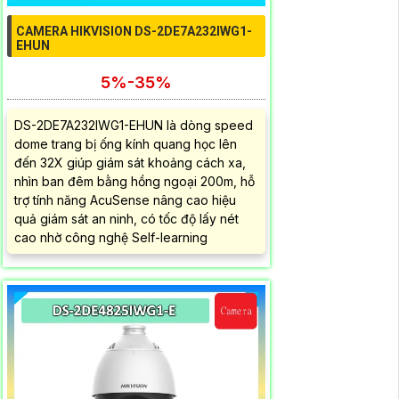
CAMERA HIKVISION DS-2DE7A232IWG1-
EHUN
5%-35%
DS-2DE7A232IWG1-EHUN là dòng speed
dome trang bị ống kính quang học lên
đến 32X giúp giám sát khoảng cách xa,
nhìn ban đêm bằng hồng ngoại 200m, hỗ
trợ tính năng AcuSense nâng cao hiệu
quả giám sát an ninh, có tốc độ lấy nét
cao nhờ công nghệ Self-learning