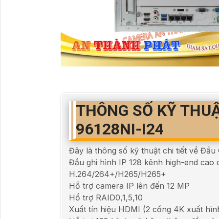
THÔNG SỐ KỸ THUẬ
96128NI-I24
Đây là thông số kỹ thuật chi tiết về Đầ
Đầu ghi hình IP 128 kênh high-end cao 
H.264/264+/H265/H265+
Hỗ trợ camera IP lên đến 12 MP
Hổ trợ RAID0,1,5,10
Xuất tín hiệu HDMI (2 cổng 4K xuất hì