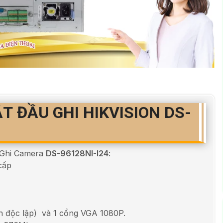
T ĐẦU GHI HIKVISION DS-
u Ghi Camera
DS-96128NI-I24
:
cấp
nh độc lập) và 1 cổng VGA 1080P.