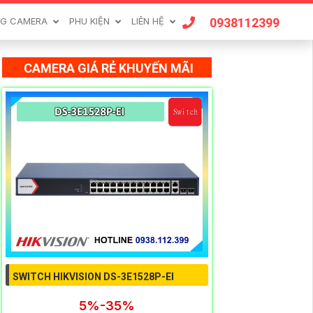
0938112399
G CAMERA
PHU KIỆN
LIÊN HỆ
CAMERA GIÁ RẺ KHUYẾN MÃI
SWITCH HIKVISION DS-3E1528P-EI
5%-35%