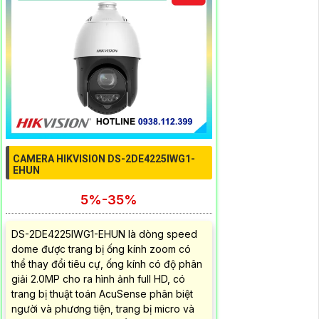
CAMERA HIKVISION DS-2DE4225IWG1-
EHUN
5%-35%
DS-2DE4225IWG1-EHUN là dòng speed
dome được trang bị ống kính zoom có
thể thay đổi tiêu cự, ống kính có độ phân
giải 2.0MP cho ra hình ảnh full HD, có
trang bị thuật toán AcuSense phân biệt
người và phương tiện, trang bị micro và