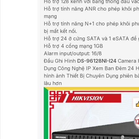
Hỗ trợ 128 kênh với băng thông đầu v
Hỗ trợ tính năng ANR cho phép khôi phục
mạng
Hỗ trợ tính năng N+1 cho phép khôi phụ
bị mất kết nối.
Hỗ trợ 24 ở cứng SATA và 1 eSATA để 
Hỗ trợ 4 cổng mạng 1GB
Alarm input/output: 16/8
Đầu Ghi Hình
DS-96128NI-I24
Camera H
Dụng Công Nghệ IP Xem Ban Đêm 24 HD
hình ảnh Thiết Bị Chuyên Dụng phiên 
lâu hơn