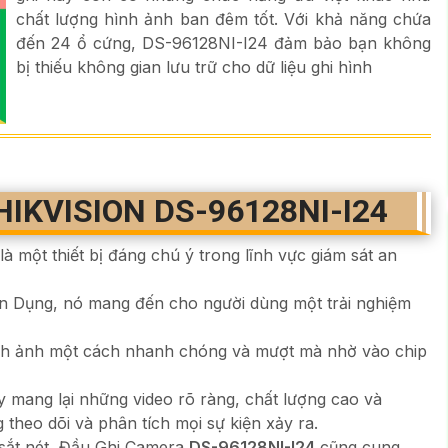
chất lượng hình ảnh ban đêm tốt. Với khả năng chứa
đến 24 ổ cứng, DS-96128NI-I24 đảm bảo bạn không
bị thiếu không gian lưu trữ cho dữ liệu ghi hình
HIKVISION DS-96128NI-I24
là một thiết bị đáng chú ý trong lĩnh vực giám sát an
ên Dụng, nó mang đến cho người dùng một trải nghiệm
ình ảnh một cách nhanh chóng và mượt mà nhờ vào chip
 mang lại những video rõ ràng, chất lượng cao và
g theo dõi và phân tích mọi sự kiện xảy ra.
 sắt nét, Đầu Ghi Camera
DS-96128NI-I24
cũng cung