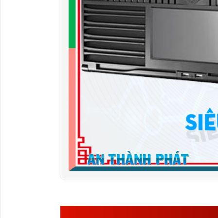
NHỮNG ƯU ĐIỂM CỦA 