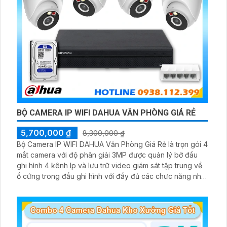
BỘ CAMERA IP WIFI DAHUA VĂN PHÒNG GIÁ RẺ
5,700,000 ₫
8,300,000 ₫
Bộ Camera IP WIFI DAHUA Văn Phòng Giá Rẻ là trọn gói 4
mắt camera với độ phân giải 3MP được quản lý bở đầu
ghi hình 4 kênh Ip và lưu trữ video giám sát tập trung về
ổ cứng trong đầu ghi hình với đầy đủ các chưc năng như
AI Phát hiện chuyển động, đàm thoại âm thanh 2 chiều và
giám sát có màu vào ban đêm