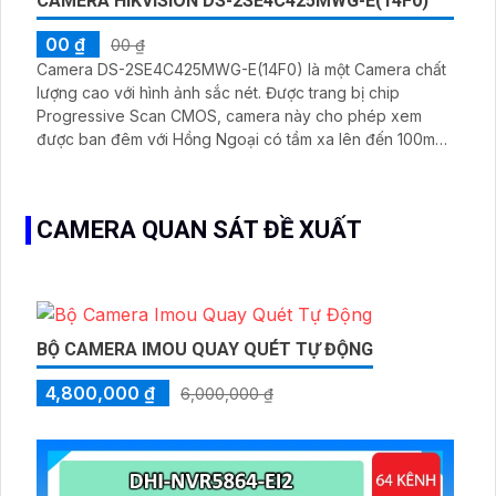
CAMERA HIKVISION DS-2SE4C425MWG-E(14F0)
00 ₫
00 ₫
Camera DS-2SE4C425MWG-E(14F0) là một Camera chất
lượng cao với hình ảnh sắc nét. Được trang bị chip
Progressive Scan CMOS, camera này cho phép xem
được ban đêm với Hồng Ngoại có tầm xa lên đến 100m
và chất lượng hình ảnh sắc nét lên đến 4.0 MP
CAMERA QUAN SÁT ĐỀ XUẤT
BỘ CAMERA IMOU QUAY QUÉT TỰ ĐỘNG
4,800,000 ₫
6,000,000 ₫