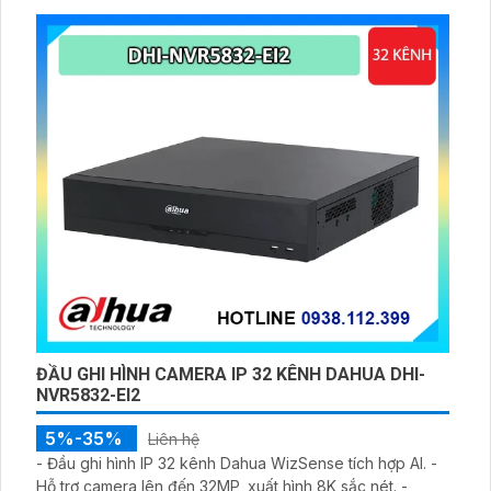
ĐẦU GHI HÌNH CAMERA IP 32 KÊNH DAHUA DHI-
NVR5832-EI2
5%-35%
Liên hệ
- Đầu ghi hình IP 32 kênh Dahua WizSense tích hợp AI. -
Hỗ trợ camera lên đến 32MP, xuất hình 8K sắc nét. -