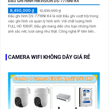
ĐẦU GHI HÌNH HIKVISION DS-7716NI-K4
8,450,000 ₫
12,430,000 ₫
Đầu ghi hình DS-7716NI-K4 là một Đầu ghi vượt trội trong
việc ghi hình và quản lý hình ảnh. Với chất lượng hình
FULL HD 1080P, Đầu ghi mang đến cho bạn những hình
ảnh sắc nét, tươi sáng như thật. Công nghệ IP tiên tiến
được sử dụng trong việc truyền tải dữ liệu, giúp đảm bảo
sự ổn định và không bị gián đoạn trong quá trình ghi hình
CAMERA WIFI KHÔNG DÂY GIÁ RẺ