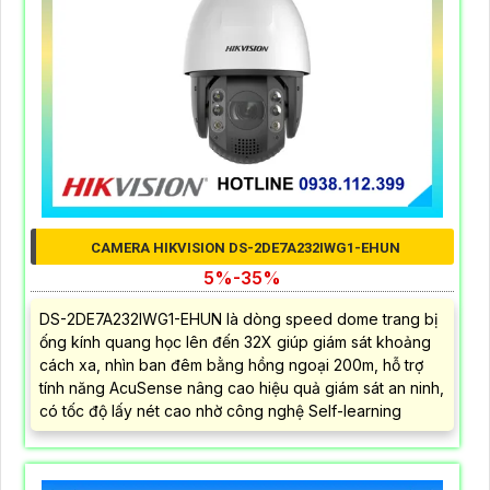
CAMERA HIKVISION DS-2DE7A232IWG1-EHUN
5%-35%
DS-2DE7A232IWG1-EHUN là dòng speed dome trang bị
ống kính quang học lên đến 32X giúp giám sát khoảng
cách xa, nhìn ban đêm bằng hồng ngoại 200m, hỗ trợ
tính năng AcuSense nâng cao hiệu quả giám sát an ninh,
có tốc độ lấy nét cao nhờ công nghệ Self-learning