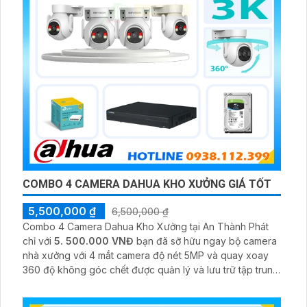
COMBO 4 CAMERA DAHUA KHO XƯỞNG GIÁ TỐT
5,500,000 ₫
6,500,000 ₫
Combo 4 Camera Dahua Kho Xưởng tại An Thành Phát
chỉ với
5. 500.000 VNĐ
bạn đã sỡ hữu ngay bộ camera
nhà xưởng với 4 mắt camera độ nét 5MP và quay xoay
360 độ không góc chết được quản lý và lưu trữ tập trung
về đầu ghi hình ổ cứng hỗ trợ xem qua tivi