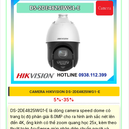
CAMERA HIKVISION DS-2DE4825IWG1-E
5%-35%
DS-2DE4825IWG1-E là dòng camera speed dome có
trang bị độ phân giải 8.0MP cho ra hình ảnh sắc nét lên
đến 4K, ống kính có thể zoom quang học 25x, kèm theo
thuật toán AcuSense giúp nhận diện chuẩn người và