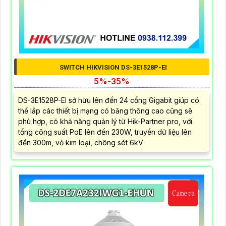
SWITCH HIKVISION DS-3E1528P-EI
5%-35%
DS-3E1528P-EI sở hữu lên đến 24 cổng Gigabit giúp có
thể lắp các thiết bị mạng có băng thông cao cũng sẽ
phù hợp, có khả năng quản lý từ Hik-Partner pro, với
tổng công suất PoE lên đến 230W, truyền dữ liệu lên
đến 300m, vỏ kim loại, chông sét 6kV