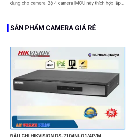
dụng cho camera. Bộ 4 camera IMOU này thích hợp lắp
đặt cho kho hàng, nhà xưởng, khu phố và khu vực cần
giám sát ngoài trời
SẢN PHẨM CAMERA GIÁ RẺ
ĐẦU GHI HIKVISION DS-7104NI-Q1/4P/M