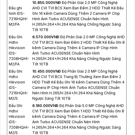
10.850.000VNÐ
Độ Phân Giải 2.0 MP Công Nghệ
Đầu ghi
AHD CVI TVI BCS Xem Ban Đêm 2 HDD Thiết Kế Đầu
hinh IDS-
Ghi 16 kênh Camera Dùng Thêm 2 Camera IP Chip
7216HQHI-
Hình Ảnh Turbo ACUSENSE Chuẩn Nén Hình
M2/FA
H.265/H.264+/H.264 Khả Năng Chống Ngược Sáng
Tốt 10TB
Đầu Ghi
6.570.000VNÐ
Độ Phân Giải 2.0 MP Công Nghệ AHD
Hdtvi
CVI TVI BCS Xem Ban Đêm 2 HDD Thiết Kế Đầu Ghi 8
Hikvision
kênh Camera Dùng Thêm 4 Camera IP Chip Hình
IDS-
Ảnh Turbo ACUSENSE Chuẩn Nén Hình
7208HQHI-
H.265/H.264+/H.264 Khả Năng Chống Ngược Sáng
M2/FA
Tốt 10TB
Đầu Ghi
10.450.000VNÐ
Độ Phân Giải 2.0 MP Công Nghệ
Hdtvi
AHD CVI TVI BCS Trang Bị Thường Xem Ban Đêm 2
Hikvision
HDD Thiết Kế Đầu Ghi 16 kênh Camera Dùng Thêm 4
iDS-
Camera IP Chip Hình Ảnh Turbo ACUSENSE Chuẩn
7216HQHI-
Nén Hình H.265/H.264+/H.264 Khả Năng Chống
M2/S
Ngược Sáng Tốt 10TB
Đầu Ghi
6.180.000VNÐ
Độ Phân Giải 5.0 MP Công Nghệ AHD
Hdtvi
CVI TVI BCS Xem Ban Đêm 1 HDD Thiết Kế Đầu Ghi 8
Hikvision
kênh Camera Dùng Thêm 4 Camera IP Chip Hình
iDS-
Ảnh Turbo ACUSENSE Chuẩn Nén Hình
7208HQHI-
H.265/H.264+/H.264 Khả Năng Chống Ngược Sáng
M2/S
Tốt 10TB