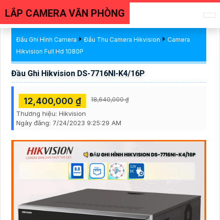
LẮP CAMERA VĂN PHÒNG
Đầu Ghi Hình Camera
Đầu Thu Camera Hikvision
Camera
Hikvision Full Hd 1080P
Đầu Ghi Hikvision DS-7716NI-K4/16P
12,400,000 ₫
18,640,000 ₫
Thương hiệu:
Hikvision
Ngày đăng:
7/24/2023 9:25:29 AM