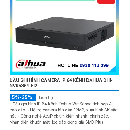
ĐẦU GHI HÌNH CAMERA IP 64 KÊNH DAHUA DHI-
NVR5864-EI2
5%-35%
Liên hệ
- Đầu ghi hình IP 64 kênh Dahua WizSense tích hợp AI
cao cấp. - Hỗ trợ camera lên đến 32MP, xuất hình 8K sắc
nét. - Công nghệ AcuPick tìm kiếm nhanh, chính xác. -
Nhận diện khuôn mặt, lọc báo động giả SMD Plus