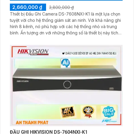
2,660,000 ₫
3,800,000 ₫
Thiết bị Đầu Ghi Camera DS-7608NXI-K1 là một lựa chọn
tuyệt vời cho hệ thống giám sát an ninh. Với khả năng ghi
hình 8 kênh, nó phù hợp với các hệ thống nhỏ và trung
bình. Ấn tượng ơn với những thông số là thiết bị này tích
hợp công nghệ IP và công nghệ AI để giúp lưu trữ dữ liệu
lâu hơn, với các định dạng H.265+/H
ĐẦU GHI HIKVISION DS-7604NXI-K1