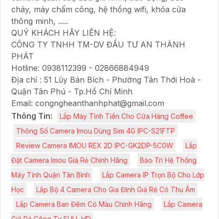
cháy, máy chấm công, hệ thống wifi, khóa cửa
thông minh, .....
QUÝ KHÁCH HÃY LIÊN HỆ:
CÔNG TY TNHH TM-DV ĐẦU TƯ AN THÀNH
PHÁT
Hotline: 0938112399 - 02866884949
Địa chỉ : 51 Lũy Bán Bích - Phường Tân Thới Hoà -
Quận Tân Phú - Tp.Hồ Chí Minh
Email: congngheanthanhphat@gmail.com
Thông Tin:
Lắp Máy Tính Tiền Cho Cửa Hàng Coffee
Thông Số Camera Imou Dùng Sim 4G IPC-S21FTP
Review Camera IMOU REX 2D IPC-GK2DP-5C0W
Lắp
Đặt Camera Imou Giá Rẻ Chính Hãng
Bảo Trì Hệ Thống
Máy Tính Quận Tân Bình
Lắp Camera IP Trọn Bộ Cho Lớp
Học
Lắp Bộ 4 Camera Cho Gia Đình Giá Rẻ Có Thu Âm
Lắp Camera Ban Đêm Có Màu Chính Hãng
Lắp Camera
Giá Rẻ Công Ty FULL HD