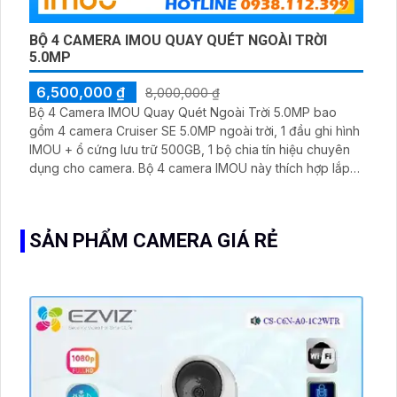
BỘ 4 CAMERA IMOU QUAY QUÉT NGOÀI TRỜI
5.0MP
6,500,000 ₫
8,000,000 ₫
Bộ 4 Camera IMOU Quay Quét Ngoài Trời 5.0MP bao
gồm 4 camera Cruiser SE 5.0MP ngoài trời, 1 đầu ghi hình
IMOU + ổ cứng lưu trữ 500GB, 1 bộ chia tín hiệu chuyên
dụng cho camera. Bộ 4 camera IMOU này thích hợp lắp
đặt cho kho hàng, nhà xưởng, khu phố và khu vực cần
giám sát ngoài trời
SẢN PHẨM CAMERA GIÁ RẺ