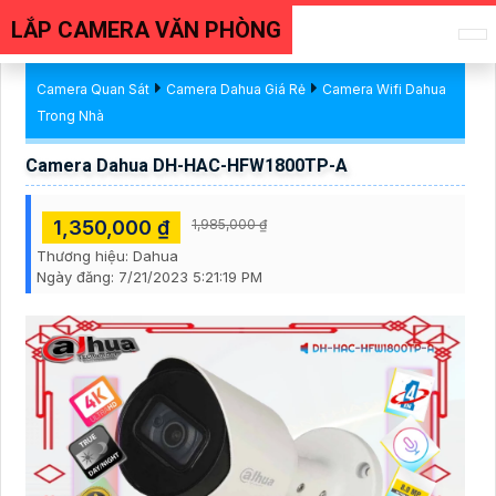
LẮP CAMERA VĂN PHÒNG
Camera Quan Sát
Camera Dahua Giá Rẻ
Camera Wifi Dahua
Trong Nhà
Camera Dahua DH-HAC-HFW1800TP-A
1,350,000 ₫
1,985,000 ₫
Thương hiệu:
Dahua
Ngày đăng:
7/21/2023 5:21:19 PM