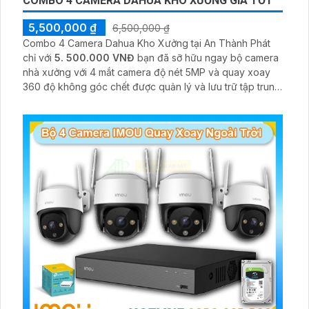
COMBO 4 CAMERA DAHUA KHO XƯỞNG GIÁ TỐT
5,500,000 ₫
6,500,000 ₫
Combo 4 Camera Dahua Kho Xưởng tại An Thành Phát
chỉ với
5. 500.000 VNĐ
bạn đã sỡ hữu ngay bộ camera
nhà xưởng với 4 mắt camera độ nét 5MP và quay xoay
360 độ không góc chết được quản lý và lưu trữ tập trung
về đầu ghi hình ổ cứng hỗ trợ xem qua tivi