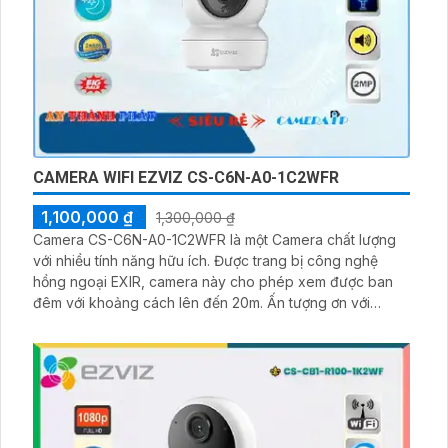
CAMERA WIFI EZVIZ CS-C6N-A0-1C2WFR
1,100,000 ₫
1,300,000 ₫
Camera CS-C6N-A0-1C2WFR là một Camera chất lượng
với nhiều tính năng hữu ích. Được trang bị công nghệ
hồng ngoại EXIR, camera này cho phép xem được ban
đêm với khoảng cách lên đến 20m. Ấn tượng ơn với
những thông số là camera còn có khả năng xoay 360
độ, giúp quan sát toàn diện căn nhà. camera còn tích hợp
công nghệ IP Wifi, giúp cài đặt và quản lý dễ dàng