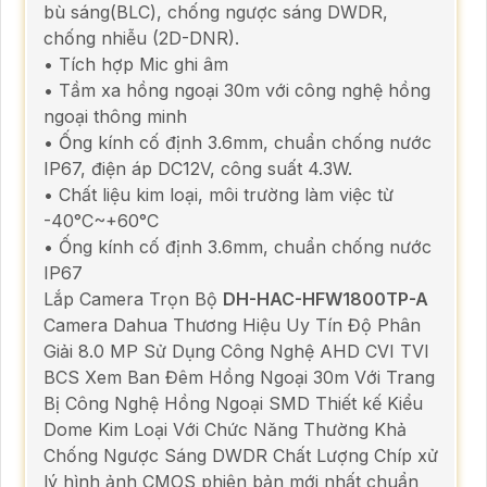
bù sáng(BLC), chống ngược sáng DWDR,
chống nhiễu (2D-DNR).
• Tích hợp Mic ghi âm
• Tầm xa hồng ngoại 30m với công nghệ hồng
ngoại thông minh
• Ống kính cố định 3.6mm, chuẩn chống nước
IP67, điện áp DC12V, công suất 4.3W.
• Chất liệu kim loại, môi trường làm việc từ
-40°C~+60°C
• Ống kính cố định 3.6mm, chuẩn chống nước
IP67
Lắp Camera Trọn Bộ
DH-HAC-HFW1800TP-A
Camera Dahua Thương Hiệu Uy Tín Độ Phân
Giải 8.0 MP Sử Dụng Công Nghệ AHD CVI TVI
BCS Xem Ban Đêm Hồng Ngoại 30m Với Trang
Bị Công Nghệ Hồng Ngoại SMD Thiết kế Kiểu
Dome Kim Loại Với Chức Năng Thường Khả
Chống Ngược Sáng DWDR Chất Lượng Chíp xử
lý hình ảnh CMOS phiên bản mới nhất chuẩn