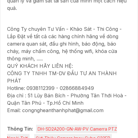
quản lý và giám sát tài sản của mình một cách hiệu
quả.
Công Ty chuyên Tư Vấn - Khảo Sát - Thi Công -
Lắp Đặt về tất cả các hàng chính hãng về dòng
camera quan sát, đầu ghi hình, báo động, báo
cháy, máy chấm công, hệ thống wifi, khóa cửa
thông minh, .....
QUÝ KHÁCH HÃY LIÊN HỆ:
CÔNG TY TNHH TM-DV ĐẦU TƯ AN THÀNH
PHÁT
Hotline: 0938112399 - 02866884949
Địa chỉ : 51 Lũy Bán Bích - Phường Tân Thới Hoà -
Quận Tân Phú - Tp.Hồ Chí Minh
Email: congngheanthanhphat@gmail.com
Thông Tin:
DH-SD2A200-GN-AW-PV Camerra PTZ