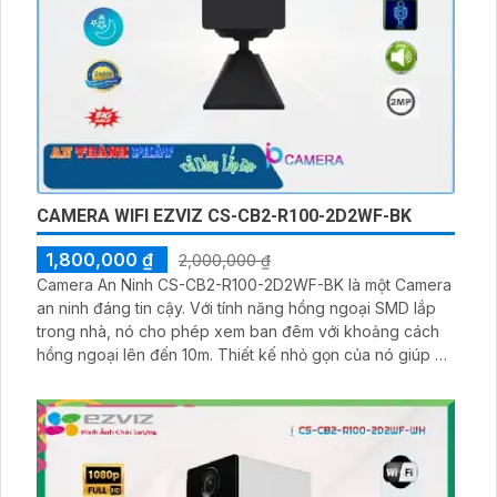
CAMERA WIFI EZVIZ CS-CB2-R100-2D2WF-BK
1,800,000 ₫
2,000,000 ₫
Camera An Ninh CS-CB2-R100-2D2WF-BK là một Camera
an ninh đáng tin cậy. Với tính năng hồng ngoại SMD lắp
trong nhà, nó cho phép xem ban đêm với khoảng cách
hồng ngoại lên đến 10m. Thiết kế nhỏ gọn của nó giúp dễ
dàng lắp đặt ở nhiều vị trí khác nhau trong nhà. Được
trang bị công nghệ hình ảnh IP, camera cung cấp chất
lượng hình ảnh sắc nét và chi tiết