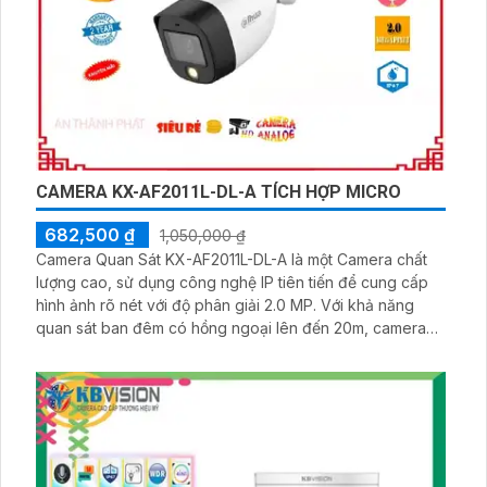
CAMERA KX-AF2011L-DL-A TÍCH HỢP MICRO
682,500 ₫
1,050,000 ₫
Camera Quan Sát KX-AF2011L-DL-A là một Camera chất
lượng cao, sử dụng công nghệ IP tiên tiến để cung cấp
hình ảnh rõ nét với độ phân giải 2.0 MP. Với khả năng
quan sát ban đêm có hồng ngoại lên đến 20m, camera
này giúp bạn bảo vệ an ninh trong mọi điều kiện ánh
sáng. Ấn tượng ơn với những thông số là Camera này
cung cấp một góc nhìn rộng, cho phép bạn theo dõi
nhiều khung cảnh cùng một lúc