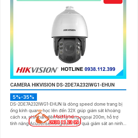
CAMERA HIKVISION DS-2DE7A232IWG1-EHUN
5%-35%
DS-2DE7A232IWG1-EHUN là dòng speed dome trang bị
ống kính quang học lên đến 32X giúp giám sát khoảng
cách xa, nhìn ban đêm bằng hồng ngoại 200m, hỗ trợ
tính năng AcuSense nâng cao hiệu quả giám sát an ninh,
có tốc độ lấy nét cao nhờ công nghệ Self-learning