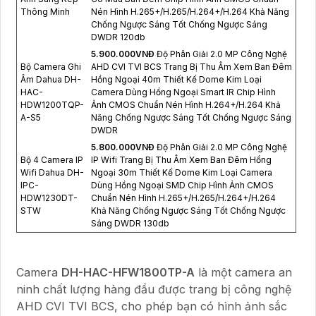
Thông Minh
Nén Hình H.265+/H.265/H.264+/H.264 Khả Năng
Chống Ngược Sáng Tốt Chống Ngược Sáng
DWDR 120db
5.900.000VNÐ
Độ Phân Giải 2.0 MP Công Nghệ
Bộ Camera Ghi
AHD CVI TVI BCS Trang Bị Thu Âm Xem Ban Đêm
Âm Dahua DH-
Hồng Ngoại 40m Thiết Kế Dome Kim Loại
HAC-
Camera Dùng Hồng Ngoại Smart IR Chip Hình
HDW1200TQP-
Ảnh CMOS Chuẩn Nén Hình H.264+/H.264 Khả
A-S5
Năng Chống Ngược Sáng Tốt Chống Ngược Sáng
DWDR
5.800.000VNÐ
Độ Phân Giải 2.0 MP Công Nghệ
Bộ 4 Camera IP
IP Wifi Trang Bị Thu Âm Xem Ban Đêm Hồng
Wifi Dahua DH-
Ngoại 30m Thiết Kế Dome Kim Loại Camera
IPC-
Dùng Hồng Ngoại SMD Chip Hình Ảnh CMOS
HDW1230DT-
Chuẩn Nén Hình H.265+/H.265/H.264+/H.264
STW
Khả Năng Chống Ngược Sáng Tốt Chống Ngược
Sáng DWDR 130db
Camera
DH-HAC-HFW1800TP-A
là một camera an
ninh chất lượng hàng đầu được trang bị công nghệ
AHD CVI TVI BCS, cho phép bạn có hình ảnh sắc