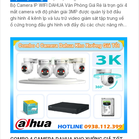
Bộ Camera IP WIFI DAHUA Văn Phòng Giá Rẻ là trọn gói 4
mắt camera với độ phân giải 3MP được quản lý bở đầu
ghi hình 4 kênh Ip và lưu trữ video giám sát tập trung về
ổ cứng trong đầu ghi hình với đầy đủ các chưc năng như
AI Phát hiện chuyển động, đàm thoại âm thanh 2 chiều và
giám sát có màu vào ban đêm