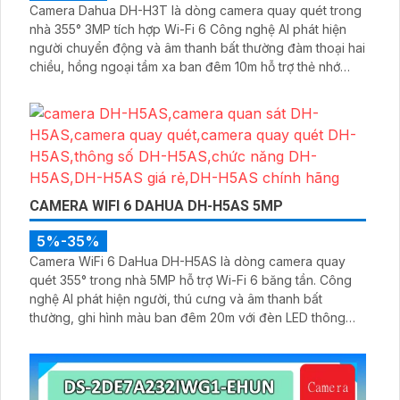
Camera Dahua DH-H3T là dòng camera quay quét trong
nhà 355° 3MP tích hợp Wi-Fi 6 Công nghệ AI phát hiện
người chuyển động và âm thanh bất thường đàm thoại hai
chiều, hồng ngoại tầm xa ban đêm 10m hỗ trợ thẻ nhớ
MicroSD 256GB ONVIF và điều khiển từ xa qua ứng dụng
DMSS
CAMERA WIFI 6 DAHUA DH-H5AS 5MP
5%-35%
Camera WiFi 6 DaHua DH-H5AS là dòng camera quay
quét 355° trong nhà 5MP hỗ trợ Wi-Fi 6 băng tần. Công
nghệ AI phát hiện người, thú cưng và âm thanh bất
thường, ghi hình màu ban đêm 20m với đèn LED thông
minh 10m, hỗ trợ thẻ nhớ 256GB và quản lý từ xa qua ứng
dụng DMSS,