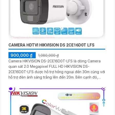
CAMERA HDTVI HIKVISION DS 2CE16D0T LFS
900,000 ₫
1,080,000 ₫
Camera HIKVISION DS-2CE16D0T-LFS là dòng Camera
quan sát 2.0 Megapixel FULL HD HIKVISION DS-
2CE16D0T-LFS được hỗ trợ hồng ngoại đến 30m cùng với
hỗ trợ đèn ánh sáng trắng lên đến 20m. Bên cạnh đó,
camera DS-2CE16D0T-LFS còn hỗ trợ đèn LED ban đêm
có màu có thể giúp cho bạn quan sát được những đối
tượng từ xa kể cả vào ban đêm.