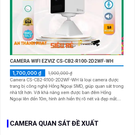
CAMERA WIFI EZVIZ CS-CB2-R100-2D2WF-WH
1,700,000 ₫
1,900,000 ₫
Camera CS-CB2-R100-2D2WF-WH là loại camera được
trang bị công nghệ Hồng Ngoại SMD, giúp quan sát trong
nhà tốt hơn. Với khả năng xem được ban đêm Hồng
Ngoại lên đến 10m, hình ảnh hiển thị rõ nét và đẹp mắt.
Camera sử dụng công nghệ Cube IP Wifi, giúp thu âm và
phát âm thông qua loa
CAMERA QUAN SÁT ĐỀ XUẤT