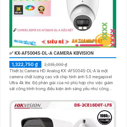
✅ KX-AF5004S-DL-A CAMERA KBVISION
1,322,750 ₫
2,035,000 ₫
Thiết bị Camera HD Analog KX-AF5004S-DL-A là một
camera chất lượng cao với chip hình ảnh 5.0 megapixel
Ultra 4k lite. Độ phân giải của nó phù hợp cho việc giám
sát công trình trong điều kiện ánh sáng yếu như công
trình Starlight. Chất lượng hình ảnh ban đêm của camera
này cực kỳ tốt với khả năng hồng ngoại lên tới 40m