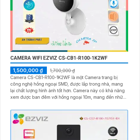
CAMERA WIFI EZVIZ CS-CB1-R100-1K2WF
1,500,000 ₫
1,700,000 ₫
Camera CS-CB1-R100-1K2WF là một Camera trang bị
công nghệ hồng ngoại SMD, được lắp trong nhà, mang
lại chất lượng hình ảnh tốt hơn. Camera này có khả năng
xem được ban đêm với hồng ngoại 10m, mang đến những
hình ảnh đẹp mắt và sắc nét. Camera còn tích hợp công
nghệ IP Wifi, cho phép truyền tải dữ liệu một cách nhanh
chóng và thuận tiện