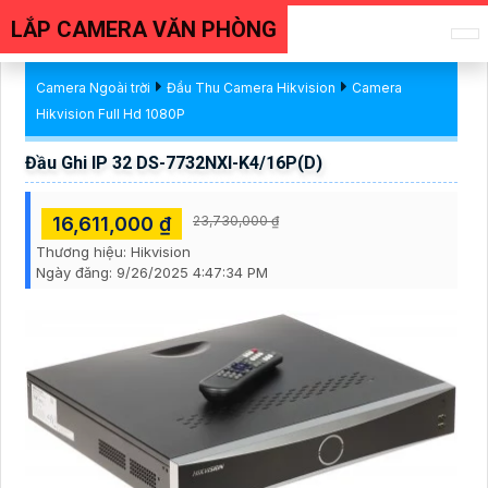
LẮP CAMERA VĂN PHÒNG
Camera Ngoài trời
Đầu Thu Camera Hikvision
Camera
Hikvision Full Hd 1080P
Đầu Ghi IP 32 DS-7732NXI-K4/16P(D)
16,611,000 ₫
23,730,000 ₫
Thương hiệu:
Hikvision
Ngày đăng:
9/26/2025 4:47:34 PM