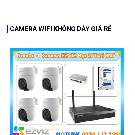
trong điều kiện ánh sáng yếu. Ngoài ra, thiết bị được
trang bị công nghệ kết nối web và RJ45 tiện lợi
CAMERA WIFI KHÔNG DÂY GIÁ RẺ