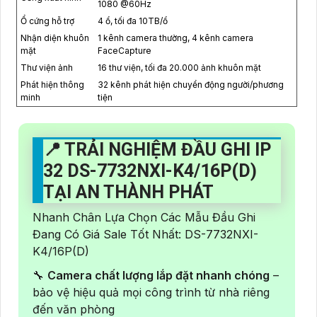
1080 @60Hz
Ổ cứng hỗ trợ
4 ổ, tối đa 10TB/ổ
Nhận diện khuôn
1 kênh camera thường, 4 kênh camera
mặt
FaceCapture
Thư viện ảnh
16 thư viện, tối đa 20.000 ảnh khuôn mặt
Phát hiện thông
32 kênh phát hiện chuyển động người/phương
minh
tiện
📍 TRẢI NGHIỆM ĐẦU GHI IP
32 DS-7732NXI-K4/16P(D)
TẠI AN THÀNH PHÁT
Nhanh Chân Lựa Chọn Các Mẫu Đầu Ghi
Đang Có Giá Sale Tốt Nhất: DS-7732NXI-
K4/16P(D)
🔧
Camera chất lượng lắp đặt nhanh chóng
–
bảo vệ hiệu quả mọi công trình từ nhà riêng
đến văn phòng