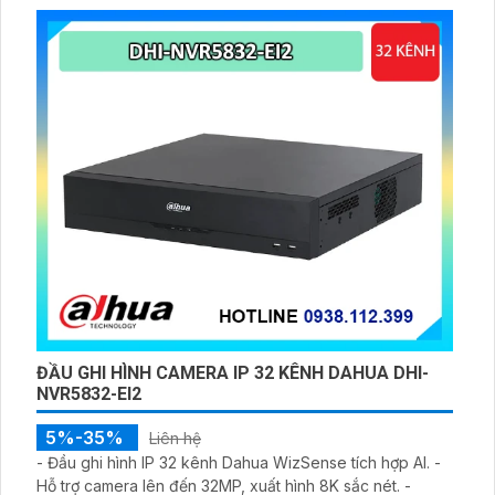
ĐẦU GHI HÌNH CAMERA IP 32 KÊNH DAHUA DHI-
NVR5832-EI2
5%-35%
Liên hệ
- Đầu ghi hình IP 32 kênh Dahua WizSense tích hợp AI. -
Hỗ trợ camera lên đến 32MP, xuất hình 8K sắc nét. -