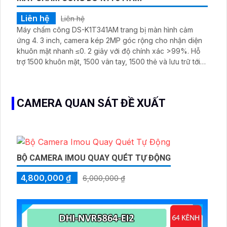
Liên hệ
Liên hệ
Máy chấm công DS-K1T341AM trang bị màn hình cảm
ứng 4. 3 inch, camera kép 2MP góc rộng cho nhận diện
khuôn mặt nhanh ≤0. 2 giây với độ chính xác >99%. Hỗ
trợ 1500 khuôn mặt, 1500 vân tay, 1500 thẻ và lưu trữ tới
150
CAMERA QUAN SÁT ĐỀ XUẤT
BỘ CAMERA IMOU QUAY QUÉT TỰ ĐỘNG
4,800,000 ₫
6,000,000 ₫