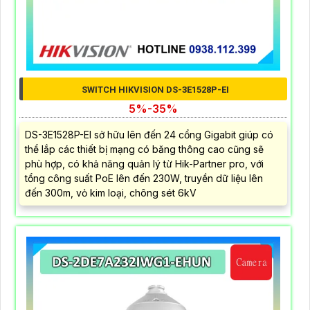
SWITCH HIKVISION DS-3E1528P-EI
5%-35%
DS-3E1528P-EI sở hữu lên đến 24 cổng Gigabit giúp có
thể lắp các thiết bị mạng có băng thông cao cũng sẽ
phù hợp, có khả năng quản lý từ Hik-Partner pro, với
tổng công suất PoE lên đến 230W, truyền dữ liệu lên
đến 300m, vỏ kim loại, chông sét 6kV