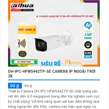
âm 2 chiều . Camera phù hợp với các công trình,siêu
thị,cửa hàng,siêu thị,văn phòng,
DH-IPC-HFW5442TP-SE CAMERA IP NGOÀI TRỜI
2K
00 ₫
00 ₫
Thiết bị Camera DH-IPC-HFW5442TP-SE chất lượng sắc
nét lên đến 4.0 megapixel mang đến trải nghiệm xem cực
kỳ chất lượng. Với khả năng quan sát ban đêm thông qua
hồng ngoại lên đến 50m, camera này hiệu quả ngay cả