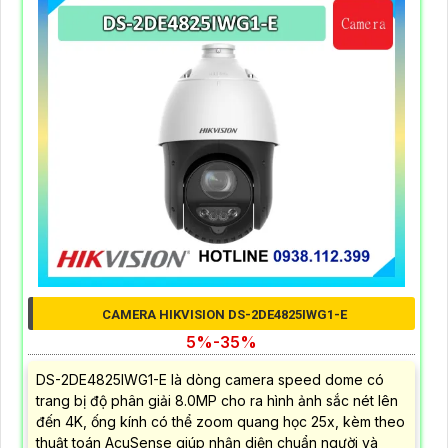
CAMERA HIKVISION DS-2DE4825IWG1-E
5%-35%
DS-2DE4825IWG1-E là dòng camera speed dome có
trang bị độ phân giải 8.0MP cho ra hình ảnh sắc nét lên
đến 4K, ống kính có thể zoom quang học 25x, kèm theo
thuật toán AcuSense giúp nhận diện chuẩn người và