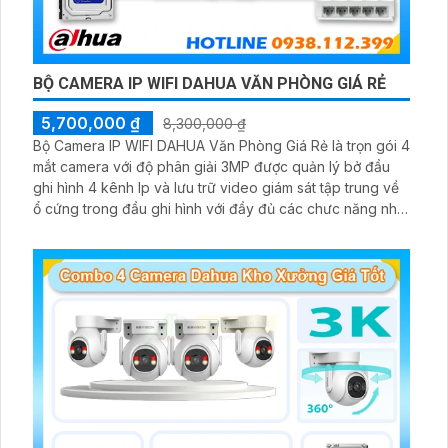
BỘ CAMERA IP WIFI DAHUA VĂN PHÒNG GIÁ RẺ
5,700,000 ₫
8,300,000 ₫
Bộ Camera IP WIFI DAHUA Văn Phòng Giá Rẻ là trọn gói 4
mắt camera với độ phân giải 3MP được quản lý bở đầu
ghi hình 4 kênh Ip và lưu trữ video giám sát tập trung về
ổ cứng trong đầu ghi hình với đầy đủ các chưc năng như
AI Phát hiện chuyển động, đàm thoại âm thanh 2 chiều và
giám sát có màu vào ban đêm