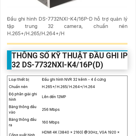
Đầu ghi hình DS-7732NXI-K4/16P-D hỗ trợ quản lý
tập trung 32 camera, chuẩn nén
H.265+/H.265/H.264+/H
THÔNG SỐ KỸ THUẬT ĐẦU GHI IP
32 DS-7732NXI-K4/16P(D)
Loại thiết bị
Đầu ghi hình NVR 32 kênh - 4 ổ cứng
Chuẩn nén
H.265+/ H.265/ H.264+/ H.264
Độ phân giải ghi
Lên đến 12MP
hình
Băng thông đầu
256 Mbps
vào
Băng thông đầu
160 Mbps
ra
HDMI 4K (3840 × 2160) @30Hz, VGA 1920 ×
Cổng xuất hình