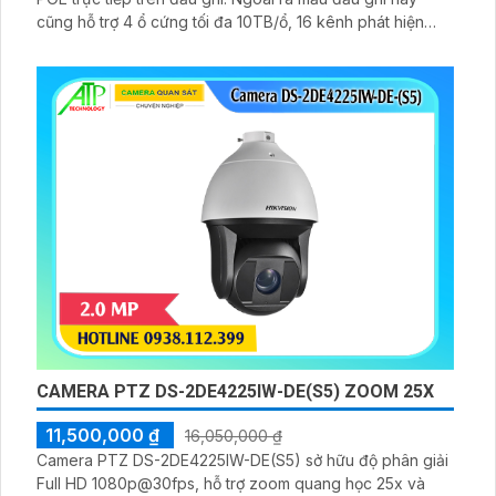
cũng hỗ trợ 4 ổ cứng tối đa 10TB/ổ, 16 kênh phát hiện
người/phương tiện cùng nhận diện khuôn mặt thông minh.
CAMERA PTZ DS-2DE4225IW-DE(S5) ZOOM 25X
11,500,000 ₫
16,050,000 ₫
Camera PTZ DS-2DE4225IW-DE(S5) sở hữu độ phân giải
Full HD 1080p@30fps, hỗ trợ zoom quang học 25x và