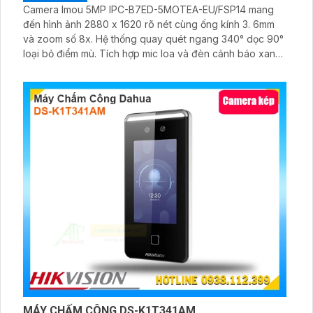
Camera Imou 5MP IPC-B7ED-5MOTEA-EU/FSP14 mang
đến hình ảnh 2880 x 1620 rõ nét cùng ống kính 3. 6mm
và zoom số 8x. Hệ thống quay quét ngang 340° dọc 90°
loại bỏ điểm mù. Tích hợp mic loa và đèn cảnh báo xanh
đỏ, hỗ trợ đàm thoại hai chiều
MÁY CHẤM CÔNG DS-K1T341AM