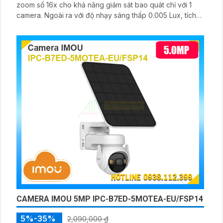
zoom số 16x cho khả năng giám sát bao quát chỉ với 1
camera. Ngoài ra với độ nhạy sáng thấp 0.005 Lux, tích
hợp hồng ngoại 100m, nguồn cấp 12VDC & PoE (802. 3at)
giúp ổn định hình ảnh trong điều kiện ánh sáng yếu
CAMERA IMOU 5MP IPC-B7ED-5MOTEA-EU/FSP14
5%-35%
2,090,000 ₫