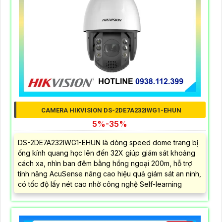
CAMERA HIKVISION DS-2DE7A232IWG1-EHUN
5%-35%
DS-2DE7A232IWG1-EHUN là dòng speed dome trang bị
ống kính quang học lên đến 32X giúp giám sát khoảng
cách xa, nhìn ban đêm bằng hồng ngoại 200m, hỗ trợ
tính năng AcuSense nâng cao hiệu quả giám sát an ninh,
có tốc độ lấy nét cao nhờ công nghệ Self-learning