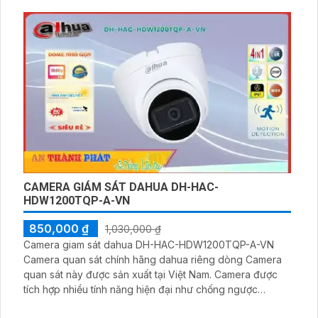
và quản lý giao thông. Camera IP DS-2CD7026G0/EP-IH
(11-40mm) là sự lựa chọn hoàn hảo với thiết kế hiện đại,
giá phải chăng và chất lượng hình ảnh sắc nét
CAMERA GIÁM SÁT DAHUA DH-HAC-
HDW1200TQP-A-VN
850,000 ₫
1,030,000 ₫
Camera giam sát dahua DH-HAC-HDW1200TQP-A-VN
Camera quan sát chính hãng dahua riêng dòng Camera
quan sát này được sản xuất tại Việt Nam. Camera được
tích hợp nhiều tính năng hiện đại như chống ngược
sáng,hình ảnh có màu chân thực (ban ngày). Hỗ trợ ghi