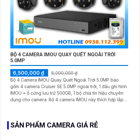
BỘ 4 CAMERA IMOU QUAY QUÉT NGOÀI TRỜI
5.0MP
6,500,000 ₫
8,000,000 ₫
Bộ 4 Camera IMOU Quay Quét Ngoài Trời 5.0MP bao
gồm 4 camera Cruiser SE 5.0MP ngoài trời, 1 đầu ghi hình
IMOU + ổ cứng lưu trữ 500GB, 1 bộ chia tín hiệu chuyên
dụng cho camera. Bộ 4 camera IMOU này thích hợp lắp
đặt cho kho hàng, nhà xưởng, khu phố và khu vực cần
giám sát ngoài trời
SẢN PHẨM CAMERA GIÁ RẺ