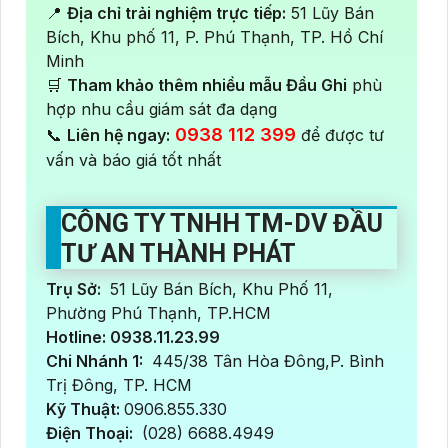
📍
Địa chỉ trải nghiệm trực tiếp:
51 Lũy Bán
Bích, Khu phố 11, P. Phú Thạnh, TP. Hồ Chí
Minh
🛒
Tham khảo thêm nhiều mẫu Đầu Ghi
phù
hợp nhu cầu giám sát đa dạng
0938 112 399
📞
Liên hệ ngay:
để được tư
vấn và báo giá tốt nhất
CÔNG TY TNHH TM-DV ĐẦU
TƯ AN THÀNH PHÁT
Trụ Sở:
51 Lũy Bán Bích, Khu Phố 11,
Phường Phú Thạnh, TP.HCM
Hotline: 0938.11.23.99
Chi Nhánh 1:
445/38 Tân Hòa Đông,P. Bình
Trị Đông, TP. HCM
Kỹ Thuật:
0906.855.330
Điện Thoại:
(028) 6688.4949