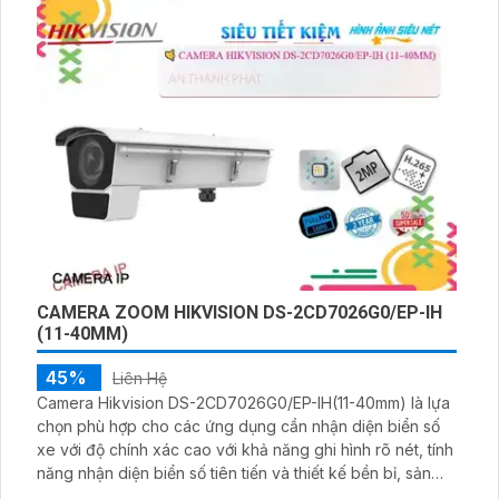
CAMERA ZOOM HIKVISION DS-2CD7026G0/EP-IH
(11-40MM)
45%
Liên Hệ
Camera Hikvision DS-2CD7026G0/EP-IH(11-40mm) là lựa
chọn phù hợp cho các ứng dụng cần nhận diện biển số
xe với độ chính xác cao với khả năng ghi hình rõ nét, tính
năng nhận diện biển số tiên tiến và thiết kế bền bỉ, sản
phẩm này đáp ứng tốt các yêu cầu của hệ thống giám sát