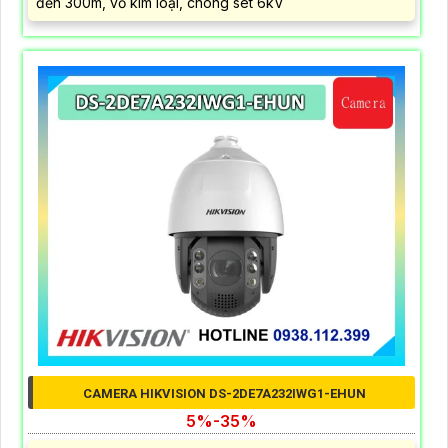
đến 300m, vỏ kim loại, chông sét 6kV
CAMERA HIKVISION DS-2DE7A232IWG1-EHUN
5%-35%