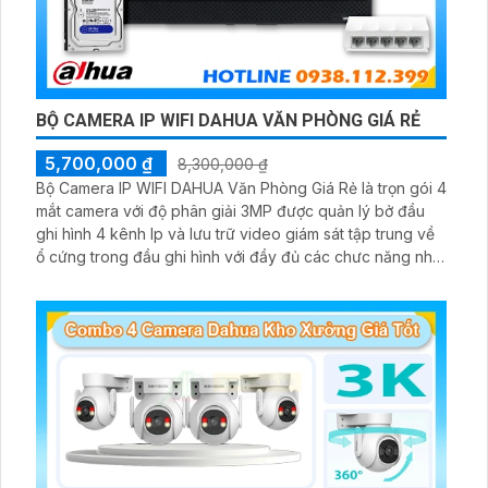
BỘ CAMERA IP WIFI DAHUA VĂN PHÒNG GIÁ RẺ
5,700,000 ₫
8,300,000 ₫
Bộ Camera IP WIFI DAHUA Văn Phòng Giá Rẻ là trọn gói 4
mắt camera với độ phân giải 3MP được quản lý bở đầu
ghi hình 4 kênh Ip và lưu trữ video giám sát tập trung về
ổ cứng trong đầu ghi hình với đầy đủ các chưc năng như
AI Phát hiện chuyển động, đàm thoại âm thanh 2 chiều và
giám sát có màu vào ban đêm