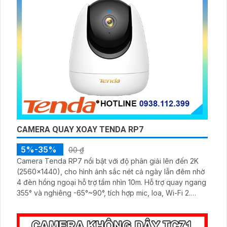
CAMERA QUAY XOAY TENDA RP7
5%-35%
00 ₫
Camera Tenda RP7 nổi bật với độ phân giải lên đến 2K
(2560×1440), cho hình ảnh sắc nét cả ngày lẫn đêm nhờ
4 đèn hồng ngoại hỗ trợ tầm nhìn 10m. Hỗ trợ quay ngang
355° và nghiêng -65°~90°, tích hợp mic, loa, Wi-Fi 2.
4GHz, lưu trữ thẻ nhớ 256GB và cảnh báo thông minh
bằng âm thanh – ánh sáng.