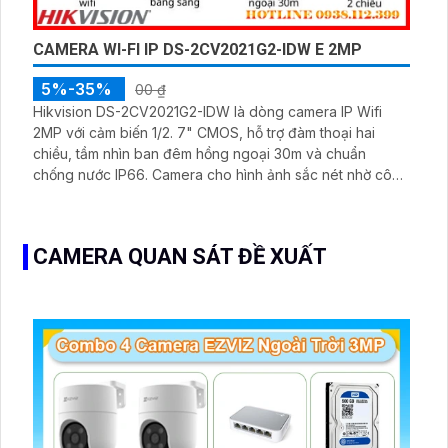
CAMERA WI-FI IP DS-2CV2021G2-IDW E 2MP
5%-35%
00 ₫
Hikvision DS-2CV2021G2-IDW là dòng camera IP Wifi
2MP với cảm biến 1/2. 7" CMOS, hỗ trợ đàm thoại hai
chiều, tầm nhìn ban đêm hồng ngoại 30m và chuẩn
chống nước IP66. Camera cho hình ảnh sắc nét nhờ công
nghệ WDR 120dB, hỗ trợ khe thẻ nhớ 256GB và kết nối
WiFi 2. 4GHz tiện lợi khi lắp đặt trong nhà
CAMERA QUAN SÁT ĐỀ XUẤT