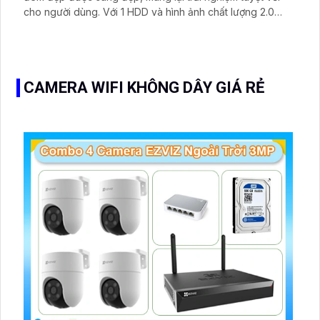
cho người dùng. Với 1 HDD và hình ảnh chất lượng 2.0
megapixel FULL HD 1080P, đầu ghi này đáp ứng mọi nhu
cầu giám sát của bạn
CAMERA WIFI KHÔNG DÂY GIÁ RẺ