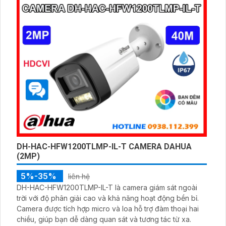
khoảnh khắc quan trọng mà còn chủ động bảo vệ an
toàn cho ngôi nhà bạn
DH-HAC-HFW1200TLMP-IL-T CAMERA DAHUA
(2MP)
5%-35%
liên hệ
DH-HAC-HFW1200TLMP-IL-T là camera giám sát ngoài
trời với độ phân giải cao và khả năng hoạt động bền bỉ.
Camera được tích hợp micro và loa hỗ trợ đàm thoại hai
chiều, giúp bạn dễ dàng quan sát và tương tác từ xa.