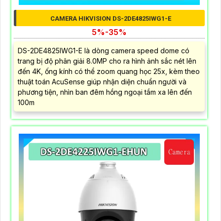
CAMERA HIKVISION DS-2DE4825IWG1-E
5%-35%
DS-2DE4825IWG1-E là dòng camera speed dome có
trang bị độ phân giải 8.0MP cho ra hình ảnh sắc nét lên
đến 4K, ống kính có thể zoom quang học 25x, kèm theo
thuật toán AcuSense giúp nhận diện chuẩn người và
phương tiện, nhìn ban đêm hồng ngoại tầm xa lên đến
100m