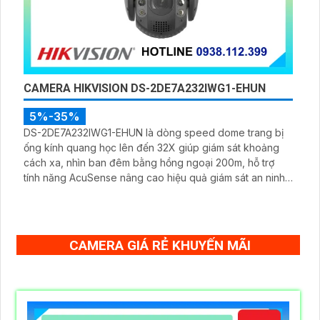
CAMERA HIKVISION DS-2DE7A232IWG1-EHUN
5%-35%
DS-2DE7A232IWG1-EHUN là dòng speed dome trang bị
ống kính quang học lên đến 32X giúp giám sát khoảng
cách xa, nhìn ban đêm bằng hồng ngoại 200m, hỗ trợ
tính năng AcuSense nâng cao hiệu quả giám sát an ninh,
có tốc độ lấy nét cao nhờ công nghệ Self-learning
CAMERA GIÁ RẺ KHUYẾN MÃI