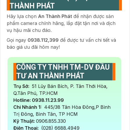
THÀNH PHÁT
Hãy lựa chọn
An Thành Phát
để nhận được sản
phẩm camera chính hãng, lắp đặt tận nơi và dịch
vụ hậu mãi chu đáo.
Gọi ngay
0938.112,399
để được tư vấn chi tiết và
báo giá ưu đãi hôm nay!
CÔNG TY TNHH TM-DV ĐẦU
TƯ AN THÀNH PHÁT
Trụ Sở:
51 Lũy Bán Bích, P. Tân Thới Hòa,
Q.Tân Phú, TP.HCM
Hotline: 0938.11.23.99
Chi Nhánh 1:
445/38 Tân Hòa Đông,P Bình
Trị Đông, Bình Tân, TP HCM
Kỹ Thuật:
0906.855.330
Điện Thoại:
(028) 6688.4949