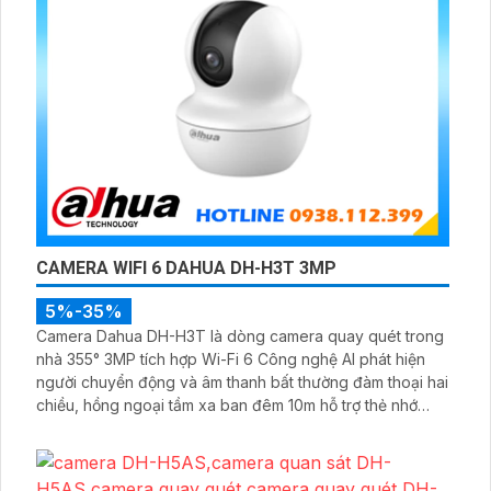
CAMERA WIFI 6 DAHUA DH-H3T 3MP
5%-35%
Camera Dahua DH-H3T là dòng camera quay quét trong
nhà 355° 3MP tích hợp Wi-Fi 6 Công nghệ AI phát hiện
người chuyển động và âm thanh bất thường đàm thoại hai
chiều, hồng ngoại tầm xa ban đêm 10m hỗ trợ thẻ nhớ
MicroSD 256GB ONVIF và điều khiển từ xa qua ứng dụng
DMSS