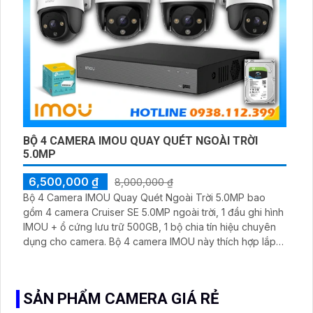
BỘ 4 CAMERA IMOU QUAY QUÉT NGOÀI TRỜI
5.0MP
6,500,000 ₫
8,000,000 ₫
Bộ 4 Camera IMOU Quay Quét Ngoài Trời 5.0MP bao
gồm 4 camera Cruiser SE 5.0MP ngoài trời, 1 đầu ghi hình
IMOU + ổ cứng lưu trữ 500GB, 1 bộ chia tín hiệu chuyên
dụng cho camera. Bộ 4 camera IMOU này thích hợp lắp
đặt cho kho hàng, nhà xưởng, khu phố và khu vực cần
giám sát ngoài trời
SẢN PHẨM CAMERA GIÁ RẺ