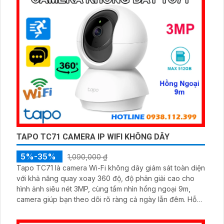
TAPO TC71 CAMERA IP WIFI KHÔNG DÂY
5%-35%
1,090,000 ₫
Tapo TC71 là camera Wi-Fi không dây giám sát toàn diện
với khả năng quay xoay 360 độ, độ phân giải cao cho
hình ảnh siêu nét 3MP, cùng tầm nhìn hồng ngoại 9m,
camera giúp bạn theo dõi rõ ràng cả ngày lẫn đêm. Hỗ
trợ đàm thoại 2 chiều, phát hiện chuyển động và báo
động thông minh, camera TC71 không chỉ ghi lại mọi