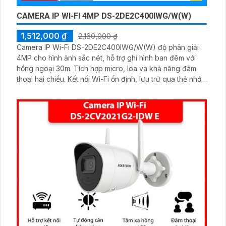
CAMERA IP WI-FI 4MP DS-2DE2C400IWG/W(W)
1,512,000 ₫
2,160,000 ₫
Camera IP Wi-Fi DS-2DE2C400IWG/W(W) độ phân giải
4MP cho hình ảnh sắc nét, hỗ trợ ghi hình ban đêm với
hồng ngoại 30m. Tích hợp micro, loa và khả năng đàm
thoại hai chiều. Kết nối Wi-Fi ổn định, lưu trữ qua thẻ nhớ
lên đến 512GB. Công nghệ phân biệt người và phương
tiện giúp giảm báo động giả hiệu quả