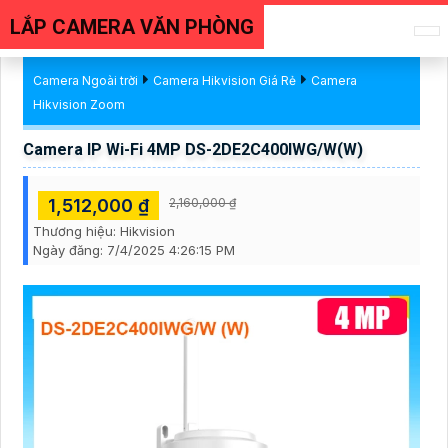
LẮP CAMERA VĂN PHÒNG
Camera Ngoài trời
Camera Hikvision Giá Rẻ
Camera
Hikvision Zoom
Camera IP Wi-Fi 4MP DS-2DE2C400IWG/W(W)
1,512,000 ₫
2,160,000 ₫
Thương hiệu:
Hikvision
Ngày đăng:
7/4/2025 4:26:15 PM