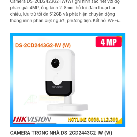
Camera DS-2CD2423G2-IW(W) ghi hình sắc nét với độ
phân giải 4MP, ống kính 2. 8mm, hỗ trợ đàm thoại hai
chiều, lưu trữ tối đa 512GB và phát hiện chuyển động
thông minh phân biệt người, phương tiện. Kết nối Wi-Fi
linh hoạt và đèn hồng ngoại cho hình ảnh rõ nét cả ban
đêm.
CAMERA TRONG NHÀ DS-2CD2443G2-IW (W)