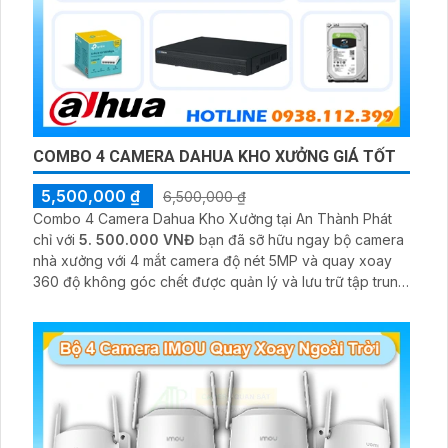
COMBO 4 CAMERA DAHUA KHO XƯỞNG GIÁ TỐT
5,500,000 ₫
6,500,000 ₫
Combo 4 Camera Dahua Kho Xưởng tại An Thành Phát
chỉ với
5. 500.000 VNĐ
bạn đã sỡ hữu ngay bộ camera
nhà xưởng với 4 mắt camera độ nét 5MP và quay xoay
360 độ không góc chết được quản lý và lưu trữ tập trung
về đầu ghi hình ổ cứng hỗ trợ xem qua tivi