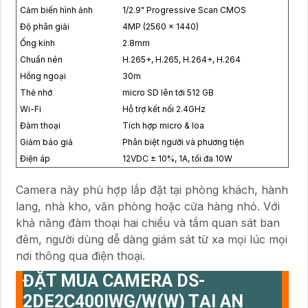
Cảm biến hình ảnh
1/2.9" Progressive Scan CMOS
Độ phân giải
4MP (2560 × 1440)
Ống kính
2.8mm
Chuẩn nén
H.265+, H.265, H.264+, H.264
Hồng ngoại
30m
Thẻ nhớ
micro SD lên tới 512 GB
Wi-Fi
Hỗ trợ kết nối 2.4GHz
Đàm thoại
Tích hợp micro & loa
Giảm báo giả
Phân biệt người và phương tiện
Điện áp
12VDC ± 10%, 1A, tối đa 10W
Camera này phù hợp lắp đặt tại phòng khách, hành
lang, nhà kho, văn phòng hoặc cửa hàng nhỏ. Với
khả năng đàm thoại hai chiều và tầm quan sát ban
đêm, người dùng dễ dàng giám sát từ xa mọi lúc mọi
nơi thông qua điện thoại.
ĐẶT MUA CAMERA DS-
2DE2C400IWG/W(W) TẠI AN