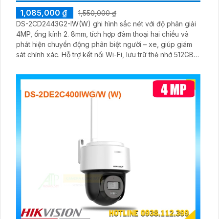
1,085,000 ₫
1,550,000 ₫
DS-2CD2443G2-IW(W) ghi hình sắc nét với độ phân giải
4MP, ống kính 2. 8mm, tích hợp đàm thoại hai chiều và
phát hiện chuyển động phân biệt người – xe, giúp giám
sát chính xác. Hỗ trợ kết nối Wi-Fi, lưu trữ thẻ nhớ 512GB,
đèn hồng ngoại quan sát ban đêm hiệu quả.