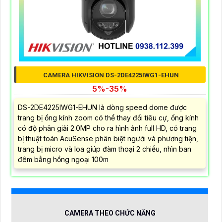
CAMERA HIKVISION DS-2DE4225IWG1-EHUN
5%-35%
DS-2DE4225IWG1-EHUN là dòng speed dome được
trang bị ống kính zoom có thể thay đổi tiêu cự, ống kính
có độ phân giải 2.0MP cho ra hình ảnh full HD, có trang
bị thuật toán AcuSense phân biệt người và phương tiện,
trang bị micro và loa giúp đàm thoại 2 chiều, nhìn ban
đêm bằng hồng ngoại 100m
CAMERA THEO CHỨC NĂNG