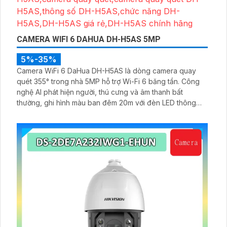
CAMERA WIFI 6 DAHUA DH-H5AS 5MP
5%-35%
Camera WiFi 6 DaHua DH-H5AS là dòng camera quay
quét 355° trong nhà 5MP hỗ trợ Wi-Fi 6 băng tần. Công
nghệ AI phát hiện người, thú cưng và âm thanh bất
thường, ghi hình màu ban đêm 20m với đèn LED thông
minh 10m, hỗ trợ thẻ nhớ 256GB và quản lý từ xa qua ứng
dụng DMSS,