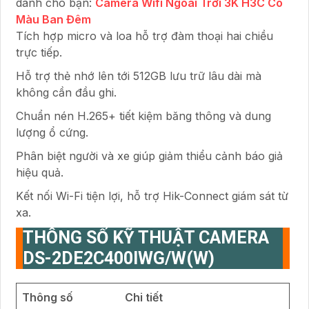
dành cho bạn:
Camera Wifi Ngoài Trời 3K H3C Có
Màu Ban Đêm
Tích hợp micro và loa hỗ trợ đàm thoại hai chiều
trực tiếp.
Hỗ trợ thẻ nhớ lên tới 512GB lưu trữ lâu dài mà
không cần đầu ghi.
Chuẩn nén H.265+ tiết kiệm băng thông và dung
lượng ổ cứng.
Phân biệt người và xe giúp giảm thiểu cảnh báo giả
hiệu quả.
Kết nối Wi-Fi tiện lợi, hỗ trợ Hik-Connect giám sát từ
xa.
THÔNG SỐ KỸ THUẬT CAMERA
DS-2DE2C400IWG/W(W)
Thông số
Chi tiết