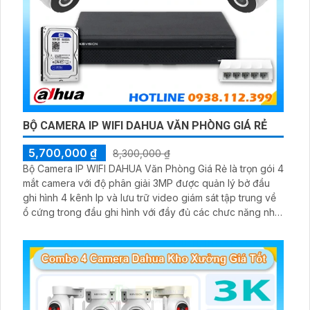
BỘ CAMERA IP WIFI DAHUA VĂN PHÒNG GIÁ RẺ
5,700,000 ₫
8,300,000 ₫
Bộ Camera IP WIFI DAHUA Văn Phòng Giá Rẻ là trọn gói 4
mắt camera với độ phân giải 3MP được quản lý bở đầu
ghi hình 4 kênh Ip và lưu trữ video giám sát tập trung về
ổ cứng trong đầu ghi hình với đầy đủ các chưc năng như
AI Phát hiện chuyển động, đàm thoại âm thanh 2 chiều và
giám sát có màu vào ban đêm