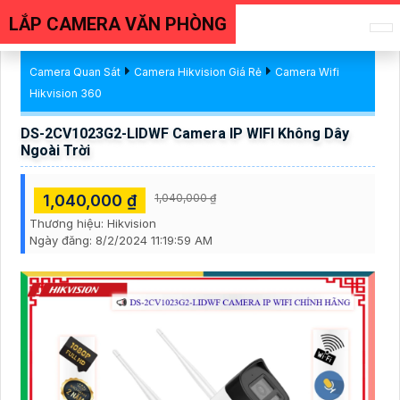
LẮP CAMERA VĂN PHÒNG
Camera Quan Sát
Camera Hikvision Giá Rẻ
Camera Wifi
Hikvision 360
DS-2CV1023G2-LIDWF Camera IP WIFI Không Dây
Ngoài Trời
1,040,000 ₫
1,040,000 ₫
Thương hiệu:
Hikvision
Ngày đăng:
8/2/2024 11:19:59 AM