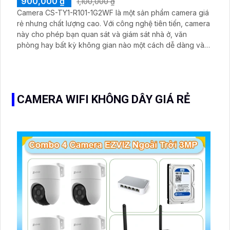
900,000 ₫
1,100,000 ₫
Camera CS-TY1-R101-1G2WF là một sản phẩm camera giá
rẻ nhưng chất lượng cao. Với công nghệ tiên tiến, camera
này cho phép bạn quan sát và giám sát nhà ở, văn
phòng hay bất kỳ không gian nào một cách dễ dàng và
hiệu quả. Với giá thành phù hợp, camera CS-TY1-R101-
1G2WF là sự lựa chọn tuyệt vời cho việc bảo vệ và giám
sát nhà cửa và môi trường làm việc của bạn
CAMERA WIFI KHÔNG DÂY GIÁ RẺ