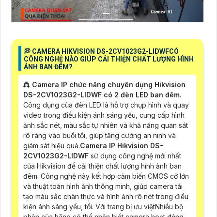
️💭 CAMERA HIKVISION DS-2CV1023G2-LIDWFCÓ
CÔNG NGHỆ NÀO GIÚP CẢI THIỆN CHẤT LƯỢNG HÌNH
ẢNH BAN ĐÊM?
👸
Camera IP chức năng chuyên dụng Hikvision
DS-2CV1023G2-LIDWF có 2 đèn LED ban đêm
.
Công dụng của đèn LED là hỗ trợ chụp hình và quay
video trong điều kiện ánh sáng yếu, cung cấp hình
ảnh sắc nét, màu sắc tự nhiên và khả năng quan sát
rõ ràng vào buổi tối, giúp tăng cường an ninh và
giám sát hiệu quả.
Camera IP Hikvision DS-
2CV1023G2-LIDWF
sử dụng công nghệ mới nhất
của Hikvision để cải thiện chất lượng hình ảnh ban
đêm. Công nghệ này kết hợp cảm biến CMOS cỡ lớn
và thuật toán hình ảnh thông minh, giúp camera tái
tạo màu sắc chân thực và hình ảnh rõ nét trong điều
kiện ánh sáng yếu, tối. Với trang bị ưu việtNhiều bộ
phận của hãng có thể nhận biết camera hoạt động