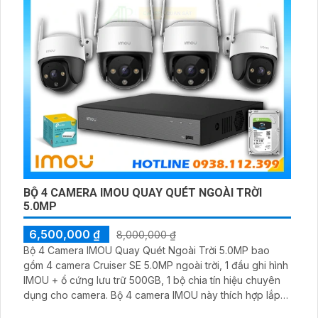
BỘ 4 CAMERA IMOU QUAY QUÉT NGOÀI TRỜI
5.0MP
6,500,000 ₫
8,000,000 ₫
Bộ 4 Camera IMOU Quay Quét Ngoài Trời 5.0MP bao
gồm 4 camera Cruiser SE 5.0MP ngoài trời, 1 đầu ghi hình
IMOU + ổ cứng lưu trữ 500GB, 1 bộ chia tín hiệu chuyên
dụng cho camera. Bộ 4 camera IMOU này thích hợp lắp
đặt cho kho hàng, nhà xưởng, khu phố và khu vực cần