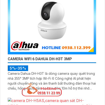
CAMERA WIFI 6 DAHUA DH-H3T 3MP
5%-35%
Camera Dahua DH-H3T là dòng camera quay quét trong
nhà 355° 3MP tích hợp Wi-Fi 6 Công nghệ AI phát hiện
người chuyển động và âm thanh bất thường đàm thoại hai
chiều, hồng ngoại tầm xa ban đêm 10m hỗ trợ thẻ nhớ
MicroSD 256GB ONVIF và điều khiển từ xa qua ứng dụng
DMSS