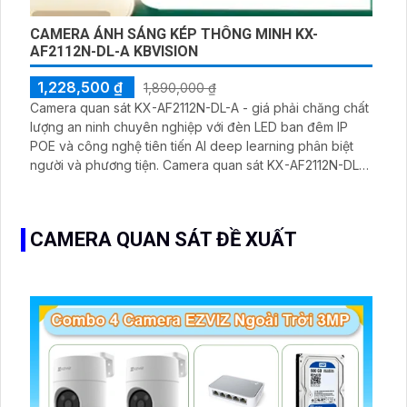
CAMERA ÁNH SÁNG KÉP THÔNG MINH KX-
AF2112N-DL-A KBVISION
1,228,500 ₫
1,890,000 ₫
Camera quan sát KX-AF2112N-DL-A - giá phải chăng chất
lượng an ninh chuyên nghiệp với đèn LED ban đêm IP
POE và công nghệ tiên tiến AI deep learning phân biệt
người và phương tiện. Camera quan sát KX-AF2112N-DL-
A: Giá rẻ và chuyên nghiệp. Chức năng an ninh với đèn
LED ban đêm IP POE
CAMERA QUAN SÁT ĐỀ XUẤT