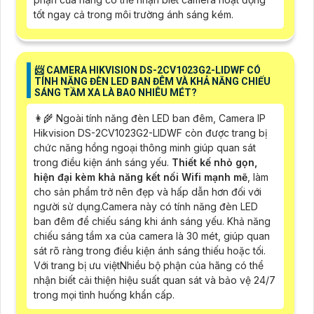
tốt ngay cả trong môi trường ánh sáng kém.
📨 CAMERA HIKVISION DS-2CV1023G2-LIDWF CÓ
TÍNH NĂNG ĐÈN LED BAN ĐÊM VÀ KHẢ NĂNG CHIẾU
SÁNG TẦM XA LÀ BAO NHIÊU MÉT?
👩‍🌾 Ngoài tính năng đèn LED ban đêm, Camera IP
Hikvision DS-2CV1023G2-LIDWF còn được trang bị
chức năng hồng ngoại thông minh giúp quan sát
trong điều kiện ánh sáng yếu.
Thiết kế nhỏ gọn,
hiện đại kèm khả năng kết nối Wifi mạnh mẽ
, làm
cho sản phẩm trở nên đẹp và hấp dẫn hơn đối với
người sử dụng.Camera này có tính năng đèn LED
ban đêm để chiếu sáng khi ánh sáng yếu. Khả năng
chiếu sáng tầm xa của camera là 30 mét, giúp quan
sát rõ ràng trong điều kiện ánh sáng thiếu hoặc tối.
Với trang bị ưu việtNhiều bộ phận của hãng có thể
nhận biết cải thiện hiệu suất quan sát và bảo vệ 24/7
trong mọi tình huống khẩn cấp.