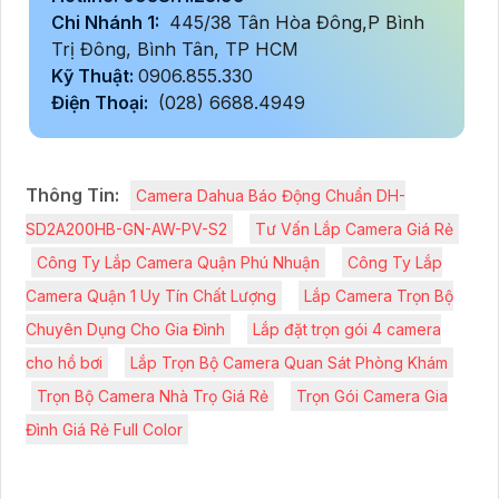
Chi Nhánh 1:
445/38 Tân Hòa Đông,P Bình
Trị Đông, Bình Tân, TP HCM
Kỹ Thuật:
0906.855.330
Điện Thoại:
(028) 6688.4949
Thông Tin:
Camera Dahua Báo Động Chuẩn DH-
SD2A200HB-GN-AW-PV-S2
Tư Vấn Lắp Camera Giá Rẻ
Công Ty Lắp Camera Quận Phú Nhuận
Công Ty Lắp
Camera Quận 1 Uy Tín Chất Lượng
Lắp Camera Trọn Bộ
Chuyên Dụng Cho Gia Đình
Lắp đặt trọn gói 4 camera
cho hồ bơi
Lắp Trọn Bộ Camera Quan Sát Phòng Khám
Trọn Bộ Camera Nhà Trọ Giá Rẻ
Trọn Gói Camera Gia
Đình Giá Rẻ Full Color