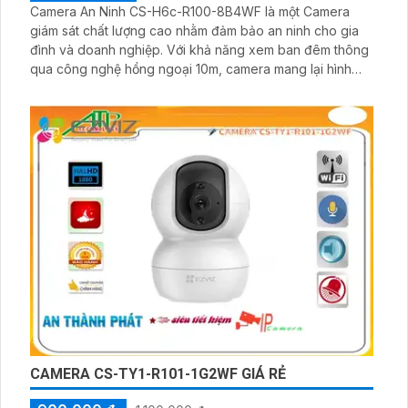
Camera An Ninh CS-H6c-R100-8B4WF là một Camera
giám sát chất lượng cao nhằm đảm bảo an ninh cho gia
đình và doanh nghiệp. Với khả năng xem ban đêm thông
qua công nghệ hồng ngoại 10m, camera mang lại hình
ảnh rõ nét và chất lượng độ phân giải Ultra 2k. Camera
được tạo ra bởi hãng chính hãng IP Wifi đảm bảo chất
lượng và độ tin cậy
CAMERA CS-TY1-R101-1G2WF GIÁ RẺ