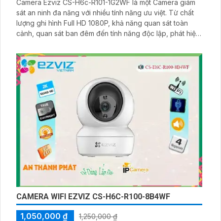
Camera Ezviz CS-H6c-R101-1G2WF là một Camera giám
sát an ninh đa năng với nhiều tính năng ưu việt. Từ chất
lượng ghi hình Full HD 1080P, khả năng quan sát toàn
cảnh, quan sát ban đêm đến tính năng độc lập, phát hiện
chuyển động thông minh và hỗ trợ đàm thoại hai chiều,
phù hợp lắp đặt bảo vệ an ninh trong nhà
CAMERA WIFI EZVIZ CS-H6C-R100-8B4WF
1,050,000 ₫
1,250,000 ₫