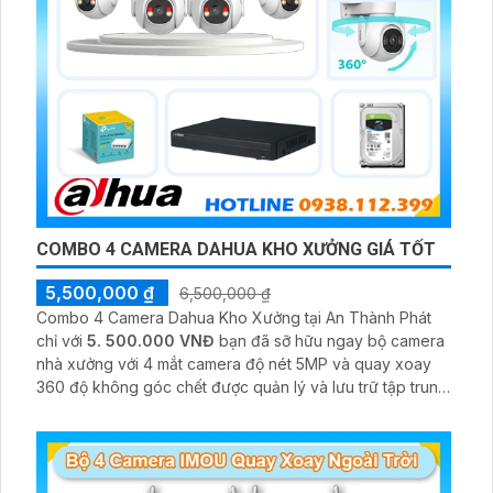
COMBO 4 CAMERA DAHUA KHO XƯỞNG GIÁ TỐT
5,500,000 ₫
6,500,000 ₫
Combo 4 Camera Dahua Kho Xưởng tại An Thành Phát
chỉ với
5. 500.000 VNĐ
bạn đã sỡ hữu ngay bộ camera
nhà xưởng với 4 mắt camera độ nét 5MP và quay xoay
360 độ không góc chết được quản lý và lưu trữ tập trung
về đầu ghi hình ổ cứng hỗ trợ xem qua tivi