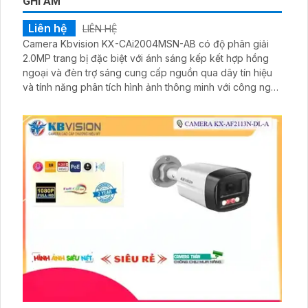
GHI ÂM
Liên hệ
LIÊN HỆ
Camera Kbvision KX-CAi2004MSN-AB có độ phân giải
2.0MP trang bị đặc biệt với ánh sáng kếp kết hợp hồng
ngoại và đèn trợ sáng cung cấp nguồn qua dây tín hiệu
và tính năng phân tích hình ảnh thông minh với công nghệ
SMD PLUS Hỗ trợ kết nối ONVIF sử dụng chip Sony
STARVIS CMOS cho hình ảnh sáng hơn ống kính
motorized để lấy nét chính xác