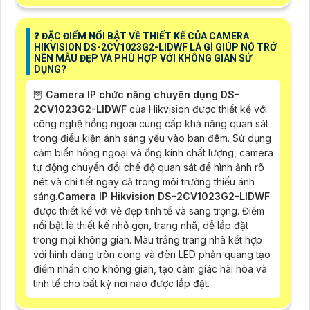
❓ ĐẶC ĐIỂM NỔI BẬT VỀ THIẾT KẾ CỦA CAMERA
HIKVISION DS-2CV1023G2-LIDWF LÀ GÌ GIÚP NÓ TRỞ
NÊN MẪU ĐẸP VÀ PHÙ HỢP VỚI KHÔNG GIAN SỬ
DỤNG?
🦉
Camera IP chức năng chuyên dụng DS-
2CV1023G2-LIDWF
của Hikvision được thiết kế với
công nghệ hồng ngoại cung cấp khả năng quan sát
trong điều kiện ánh sáng yếu vào ban đêm. Sử dụng
cảm biến hồng ngoại và ống kính chất lượng, camera
tự động chuyển đổi chế độ quan sát để hình ảnh rõ
nét và chi tiết ngay cả trong môi trường thiếu ánh
sáng.
Camera IP Hikvision DS-2CV1023G2-LIDWF
được thiết kế với vẻ đẹp tinh tế và sang trọng. Điểm
nổi bật là thiết kế nhỏ gọn, trang nhã, dễ lắp đặt
trong mọi không gian. Màu trắng trang nhã kết hợp
với hình dáng tròn cong và đèn LED phản quang tạo
điểm nhấn cho không gian, tạo cảm giác hài hòa và
tinh tế cho bất kỳ nơi nào được lắp đặt.