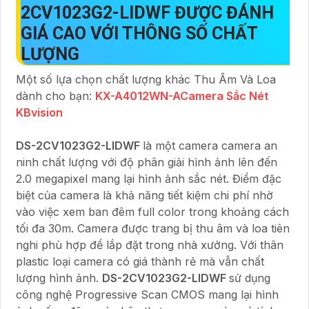
2CV1023G2-LIDWF
ĐƯỢC ĐÁNH
GIÁ CAO VỚI THÔNG SỐ CHẤT
LƯỢNG
Một số lựa chọn chất lượng khác Thu Âm Và Loa
dành cho bạn:
KX-A4012WN-ACamera Sắc Nét
KBvision
DS-2CV1023G2-LIDWF
là một camera camera an
ninh chất lượng với độ phân giải hình ảnh lên đến
2.0 megapixel mang lại hình ảnh sắc nét. Điểm đặc
biệt của camera là khả năng tiết kiệm chi phí nhờ
vào việc xem ban đêm full color trong khoảng cách
tối đa 30m. Camera được trang bị thu âm và loa tiên
nghi phù hợp để lắp đặt trong nhà xưởng. Với thân
plastic loại camera có giá thành rẻ mà vẫn chất
lượng hình ảnh.
DS-2CV1023G2-LIDWF
sử dụng
công nghệ Progressive Scan CMOS mang lại hình