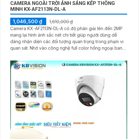
CAMERA NGOÀI TRỜI ÁNH SÁNG KÉP THÔNG
MINH KX-AF2113N-DL-A
1,046,500 ₫
1,610,000 ₫
Camera KX-AF2113N-DL-A có độ phân giải lên đến 2MP
mang lại hình ảnh sắc nét chi tiết giúp người dùng dễ
dàng nhận diện các đối tượng quan trọng trong phạm vi
quan sát. Nhờ vào công nghệ full color hồng ngoại ban
đêm lên đến 30m có màu có thể ghi hình rõ nét trong
điều kiện ánh sáng yếu hoặc ban đêm giúp đảm bảo an
ninh 24/ bất kể là ban ngày hay ban đêm