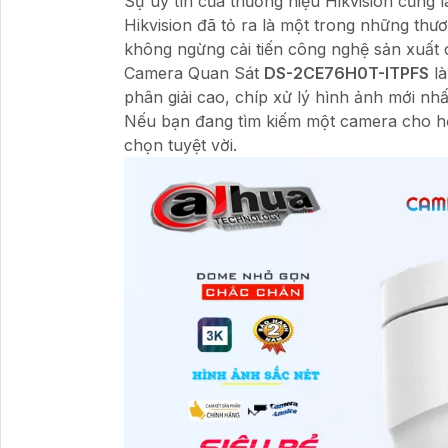
Sự uy tín của thương hiệu Hikvision cũng 
Hikvision đã tỏ ra là một trong những thư
không ngừng cải tiến công nghệ sản xuất c
Camera Quan Sát
DS-2CE76H0T-ITPFS
là
phân giải cao, chíp xử lý hình ảnh mới nhất
Nếu bạn đang tìm kiếm một camera cho hệ
chọn tuyệt vời.