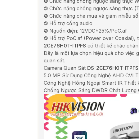
❂ Chức năng chống ngược sáng thực 
❂ Chức năng chống ngược sáng thực (T
❂ Chức năng che mưa và giảm nhiễu số 
❂ Hỗ trợ cổng audio
❂ Nguồn điện: 12VDC±25%/PoC.af
❂ Hỗ trợ PoC.af (Power over Coaxial)
2CE76H0T-ITPFS
có thiết kế chắc chắn
Đây là một lựa chọn hiệu quả cho việc 
quan sát.
Camera Quan Sát
DS-2CE76H0T-ITPFS
5.0 MP Sử Dụng Công Nghệ AHD CVI T
Công Nghệ Hồng Ngoại Smart IR Thiết 
Chống Ngược Sáng DWDR Chất Lượng Ch