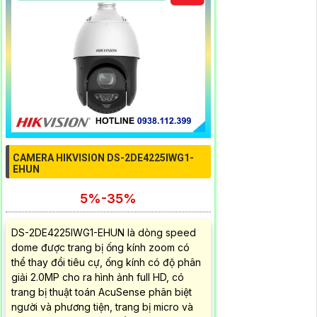
CAMERA HIKVISION DS-2DE4225IWG1-
EHUN
5%-35%
DS-2DE4225IWG1-EHUN là dòng speed
dome được trang bị ống kính zoom có
thể thay đổi tiêu cự, ống kính có độ phân
giải 2.0MP cho ra hình ảnh full HD, có
trang bị thuật toán AcuSense phân biệt
người và phương tiện, trang bị micro và