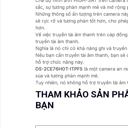
Chế độ hình ảnh HIGH-SAT trên camera n
sắc, sự tương phản mạnh mẽ và mở rộng 
Những thông số ấn tượng trên camera này
sẽ rực rỡ và tương phản tốt hơn, cho phé
hơn.
Về việc truyền tải âm thanh trên cáp đồng
truyền tải âm thanh.
Nghĩa là nó chỉ có khả năng ghi và truyền 
Nếu bạn cần truyền tải âm thanh, bạn sẽ 
hỗ trợ chức năng này.
DS-2CE76H0T-ITPFS
là một camera an ni
sủa và tương phản mạnh mẽ.
Tuy nhiên, nó không hỗ trợ truyền tải âm 
THAM KHẢO SẢN PH
BẠN