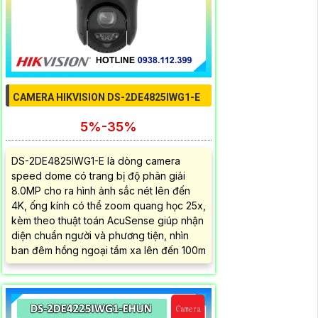
CAMERA HIKVISION DS-2DE4825IWG1-E
5%-35%
DS-2DE4825IWG1-E là dòng camera
speed dome có trang bị độ phân giải
8.0MP cho ra hình ảnh sắc nét lên đến
4K, ống kính có thể zoom quang học 25x,
kèm theo thuật toán AcuSense giúp nhận
diện chuẩn người và phương tiện, nhìn
ban đêm hồng ngoại tầm xa lên đến 100m