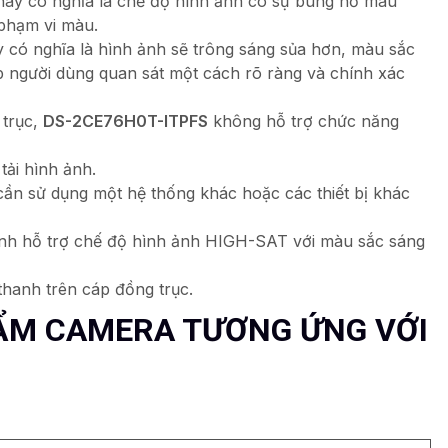
ày có nghĩa là chế độ hình ảnh có sự bùng nổ màu
phạm vi màu.
 có nghĩa là hình ảnh sẽ trông sáng sủa hơn, màu sắc
p người dùng quan sát một cách rõ ràng và chính xác
 trục,
DS-2CE76H0T-ITPFS
không hỗ trợ chức năng
tải hình ảnh.
cần sử dụng một hệ thống khác hoặc các thiết bị khác
nh hỗ trợ chế độ hình ảnh HIGH-SAT với màu sắc sáng
thanh trên cáp đồng trục.
ẨM CAMERA TƯƠNG ỨNG VỚI