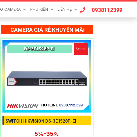
0938112399
G CAMERA
PHU KIỆN
LIÊN HỆ
CAMERA GIÁ RẺ KHUYẾN MÃI
SWITCH HIKVISION DS-3E1528P-EI
5%-35%