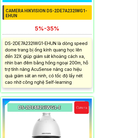
CAMERA HIKVISION DS-2DE7A232IWG1-
EHUN
5%-35%
DS-2DE7A232IWG1-EHUN là dòng speed
dome trang bị ống kính quang học lên
đến 32X giúp giám sát khoảng cách xa,
nhìn ban đêm bằng hồng ngoại 200m, hỗ
trợ tính năng AcuSense nâng cao hiệu
quả giám sát an ninh, có tốc độ lấy nét
cao nhờ công nghệ Self-learning