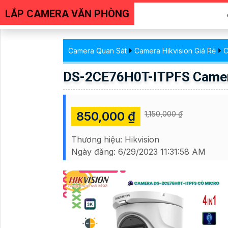
LẮP CAMERA VĂN PHÒNG
Camera Quan Sát
Camera Hikvision Giá Rẻ
C
DS-2CE76H0T-ITPFS Camer
850,000 ₫
1,150,000 ₫
Thương hiệu:
Hikvision
Ngày đăng:
6/29/2023 11:31:58 AM