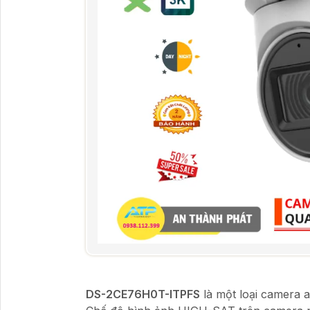
DS-2CE76H0T-ITPFS
là một loại camera a