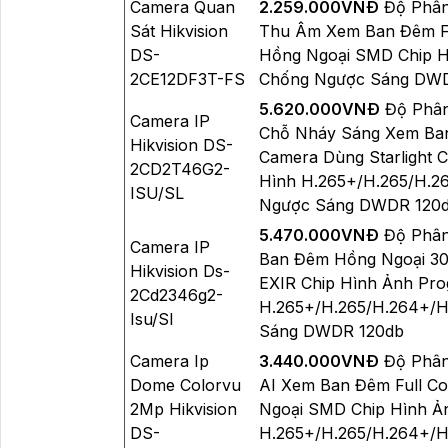
Camera Quan
2.259.000VNÐ
Độ Phân
Sát Hikvision
Thu Âm Xem Ban Đêm Fu
DS-
Hồng Ngoại SMD Chip 
2CE12DF3T-FS
Chống Ngược Sáng DW
5.620.000VNÐ
Độ Phân 
Camera IP
Chỗ Nháy Sáng Xem Ban
Hikvision DS-
Camera Dùng Starlight 
2CD2T46G2-
Hình H.265+/H.265/H.2
ISU/SL
Ngược Sáng DWDR 120
5.470.000VNÐ
Độ Phân
Camera IP
Ban Đêm Hồng Ngoại 30
Hikvision Ds-
EXIR Chip Hình Ảnh Pr
2Cd2346g2-
H.265+/H.265/H.264+/H
Isu/Sl
Sáng DWDR 120db
Camera Ip
3.440.000VNÐ
Độ Phân 
Dome Colorvu
AI Xem Ban Đêm Full Co
2Mp Hikvision
Ngoại SMD Chip Hình Ả
DS-
H.265+/H.265/H.264+/H