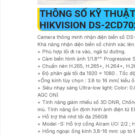
THÔNG SỐ KỸ THUẬT
HIKVISION DS-2CD70
Camera thông minh nhận diện biển số D
Khả năng nhận diện biển số chính xác lê
+ Phù hợp lối đi ra vào, ngã tư đường.
+ Cảm biến hình ảnh 1/1.8"" Progressi
+ Chuẩn nén H.265, H.265+, H.264+, H.2
+ Độ phân giải tối đa 1920 × 1080 . Tốc 
+Ống kính tùy chọn : 3.8 to 16 mm( kiểu 
+ Siêu nhạy sáng Ultra-low light: Color: 
AGC ON)
+ Tính năng giảm nhiếu số 3D DNR, Chố
mù. Tính năng ổn định hình ảnh điện tử E
+ Hỗ trợ thẻ nhớ tối đa 256GB
+ Model -S: Hỗ trợ cổng Alram I/O: 2/2 ; H
+ Hồng ngoại: ống kính 3.8-16 mm: up to