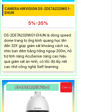
CAMERA HIKVISION DS-2DE7A232IWG1-
EHUN
5%-35%
DS-2DE7A232IWG1-EHUN là dòng speed
dome trang bị ống kính quang học lên
đến 32X giúp giám sát khoảng cách xa,
nhìn ban đêm bằng hồng ngoại 200m, hỗ
trợ tính năng AcuSense nâng cao hiệu
quả giám sát an ninh, có tốc độ lấy nét
cao nhờ công nghệ Self-learning