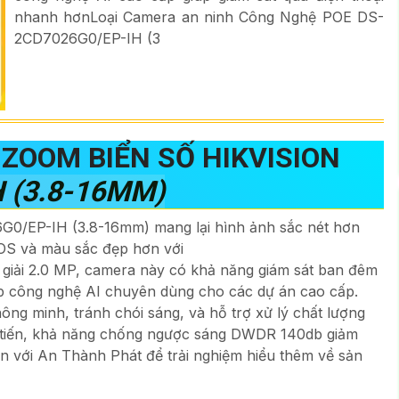
nhanh hơnLoại Camera an ninh Công Nghệ POE DS-
2CD7026G0/EP-IH (3
 ZOOM BIỂN SỐ HIKVISION
 (3.8-16MM)
G0/EP-IH (3.8-16mm) mang lại hình ảnh sắc nét hơn
OS và màu sắc đẹp hơn với
giải 2.0 MP, camera này có khả năng giám sát ban đêm
ợp công nghệ AI chuyên dùng cho các dự án cao cấp.
ng minh, tránh chói sáng, và hỗ trợ xử lý chất lượng
n tiến, khả năng chống ngược sáng DWDR 140db giảm
ến với An Thành Phát để trải nghiệm hiểu thêm về sản