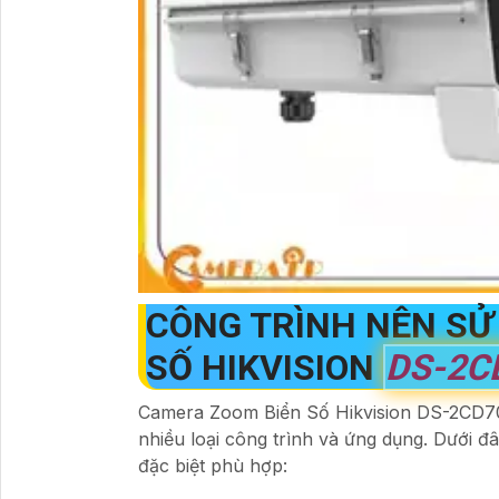
CÔNG TRÌNH NÊN SỬ
SỐ HIKVISION
DS-2C
Camera Zoom Biển Số Hikvision DS-2CD70
nhiều loại công trình và ứng dụng. Dưới đ
đặc biệt phù hợp: