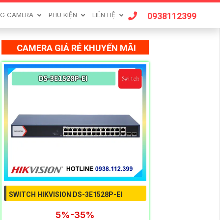
0938112399
G CAMERA
PHU KIỆN
LIÊN HỆ
CAMERA GIÁ RẺ KHUYẾN MÃI
SWITCH HIKVISION DS-3E1528P-EI
5%-35%