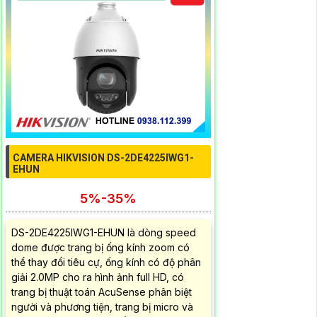
CAMERA HIKVISION DS-2DE4225IWG1-
EHUN
5%-35%
DS-2DE4225IWG1-EHUN là dòng speed
dome được trang bị ống kính zoom có
thể thay đổi tiêu cự, ống kính có độ phân
giải 2.0MP cho ra hình ảnh full HD, có
trang bị thuật toán AcuSense phân biệt
người và phương tiện, trang bị micro và