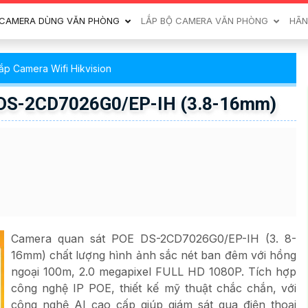
CAMERA DÙNG VĂN PHÒNG
LẮP BỘ CAMERA VĂN PHÒNG
HÃN
ắp Camera Wifi Hikvision
 DS-2CD7026G0/EP-IH (3.8-16mm)
Camera quan sát POE DS-2CD7026G0/EP-IH (3. 8-
16mm) chất lượng hình ảnh sắc nét ban đêm với hồng
ngoại 100m, 2.0 megapixel FULL HD 1080P. Tích hợp
công nghệ IP POE, thiết kế mỹ thuật chắc chắn, với
công nghệ AI cao cấp giúp giám sát qua điện thoại