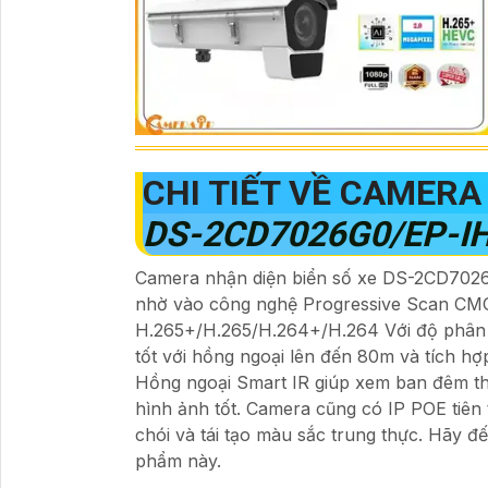
CHI TIẾT VỀ CAMERA
DS-2CD7026G0/EP-IH
Camera nhận diện biển số xe DS-2CD7026
nhờ vào công nghệ Progressive Scan CM
H.265+/H.265/H.264+/H.264 Với độ phân 
tốt với hồng ngoại lên đến 80m và tích h
Hồng ngoại Smart IR giúp xem ban đêm thô
hình ảnh tốt. Camera cũng có IP POE tiê
chói và tái tạo màu sắc trung thực. Hãy đ
phẩm này.