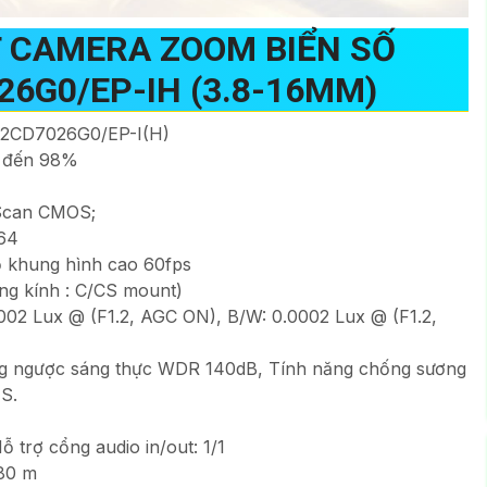
 CAMERA ZOOM BIỂN SỐ
26G0/EP-IH (3.8-16MM)
S-2CD7026G0/EP-I(H)
n đến 98%
ve Scan CMOS;
64
độ khung hình cao 60fps
ống kính : C/CS mount)
0.002 Lux @ (F1.2, AGC ON), B/W: 0.0002 Lux @ (F1.2,
ng ngược sáng thực WDR 140dB, Tính năng chống sương
IS.
ỗ trợ cổng audio in/out: 1/1
 80 m