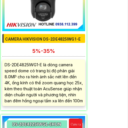
CAMERA HIKVISION DS-2DE4825IWG1-E
5%-35%
DS-2DE4825IWG1-E là dòng camera
speed dome có trang bị độ phân giải
8.0MP cho ra hình ảnh sắc nét lên đến
4K, ống kính có thể zoom quang học 25x,
kèm theo thuật toán AcuSense giúp nhận
diện chuẩn người và phương tiện, nhìn
ban đêm hồng ngoại tầm xa lên đến 100m