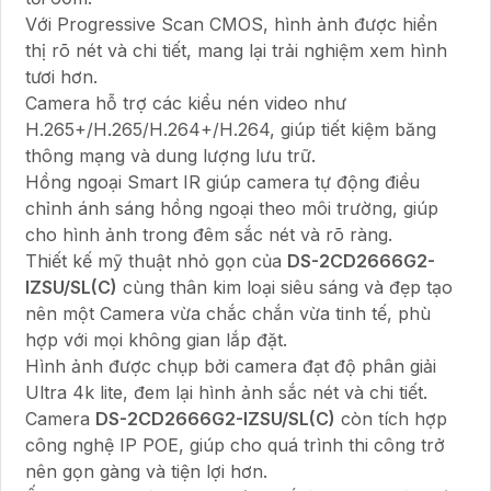
Với Progressive Scan CMOS, hình ảnh được hiển
thị rõ nét và chi tiết, mang lại trải nghiệm xem hình
tươi hơn.
Camera hỗ trợ các kiểu nén video như
H.265+/H.265/H.264+/H.264, giúp tiết kiệm băng
thông mạng và dung lượng lưu trữ.
Hồng ngoại Smart IR giúp camera tự động điều
chỉnh ánh sáng hồng ngoại theo môi trường, giúp
cho hình ảnh trong đêm sắc nét và rõ ràng.
Thiết kế mỹ thuật nhỏ gọn của
DS-2CD2666G2-
IZSU/SL(C)
cùng thân kim loại siêu sáng và đẹp tạo
nên một Camera vừa chắc chắn vừa tinh tế, phù
hợp với mọi không gian lắp đặt.
Hình ảnh được chụp bởi camera đạt độ phân giải
Ultra 4k lite, đem lại hình ảnh sắc nét và chi tiết.
Camera
DS-2CD2666G2-IZSU/SL(C)
còn tích hợp
công nghệ IP POE, giúp cho quá trình thi công trở
nên gọn gàng và tiện lợi hơn.