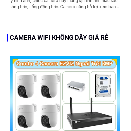
lý hình ảnh, chiếc camera này mang lại hình ảnh màu sắc
sáng hơn, sống động hơn. Camera cũng hỗ trợ xem ban
đêm nhờ công nghệ Hồng Ngoại có tầm xa lên đến 30m.
Độ phân giải 2
CAMERA WIFI KHÔNG DÂY GIÁ RẺ