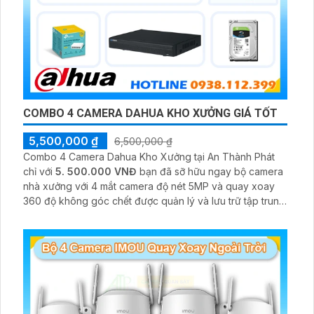
COMBO 4 CAMERA DAHUA KHO XƯỞNG GIÁ TỐT
5,500,000 ₫
6,500,000 ₫
Combo 4 Camera Dahua Kho Xưởng tại An Thành Phát
chỉ với
5. 500.000 VNĐ
bạn đã sỡ hữu ngay bộ camera
nhà xưởng với 4 mắt camera độ nét 5MP và quay xoay
360 độ không góc chết được quản lý và lưu trữ tập trung
về đầu ghi hình ổ cứng hỗ trợ xem qua tivi