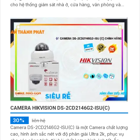
cho hệ thống giám sát nhà ở, cửa hàng, văn phòng và
doanh nghiệp nhỏ. Camera này có khả năng quan sát
ban đêm, đàm thoại 2 chiều, và hỗ trợ đám mây để bạn
dễ dàng xem lại hình ảnh từ xa
CAMERA HIKVISION DS-2CD2146G2-ISU(C)
30%
liên hệ
Camera DS-2CD2146G2-ISU(C) là một Camera chất lượng
cao, hình ảnh sắc nét với độ phân giải Ultra 2k, phục vụ