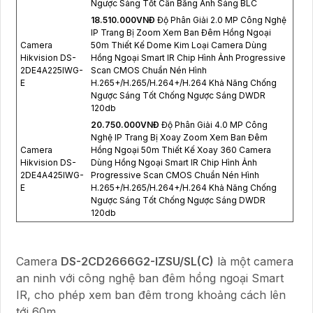
Ngược Sáng Tốt Cân Bằng Ánh Sáng BLC
18.510.000VNÐ
Độ Phân Giải 2.0 MP Công Nghệ
IP Trang Bị Zoom Xem Ban Đêm Hồng Ngoại
Camera
50m Thiết Kế Dome Kim Loại Camera Dùng
Hikvision DS-
Hồng Ngoại Smart IR Chip Hình Ảnh Progressive
2DE4A225IWG-
Scan CMOS Chuẩn Nén Hình
E
H.265+/H.265/H.264+/H.264 Khả Năng Chống
Ngược Sáng Tốt Chống Ngược Sáng DWDR
120db
20.750.000VNÐ
Độ Phân Giải 4.0 MP Công
Nghệ IP Trang Bị Xoay Zoom Xem Ban Đêm
Camera
Hồng Ngoại 50m Thiết Kế Xoay 360 Camera
Hikvision DS-
Dùng Hồng Ngoại Smart IR Chip Hình Ảnh
2DE4A425IWG-
Progressive Scan CMOS Chuẩn Nén Hình
E
H.265+/H.265/H.264+/H.264 Khả Năng Chống
Ngược Sáng Tốt Chống Ngược Sáng DWDR
120db
Camera
DS-2CD2666G2-IZSU/SL(C)
là một camera
an ninh với công nghệ ban đêm hồng ngoại Smart
IR, cho phép xem ban đêm trong khoảng cách lên
tới 60m.