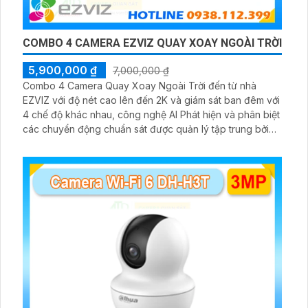
COMBO 4 CAMERA EZVIZ QUAY XOAY NGOÀI TRỜI
5,900,000 ₫
7,000,000 ₫
Combo 4 Camera Quay Xoay Ngoài Trời đến từ nhà
EZVIZ với độ nét cao lên đến 2K và giám sát ban đêm với
4 chế độ khác nhau, công nghệ AI Phát hiện và phân biệt
các chuyển động chuẩn sát được quản lý tập trung bởi
đầu ghi hình IP WiFi