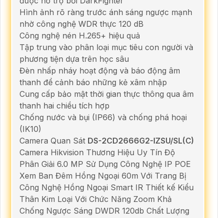
được hỗ trợ bởi DarkFighter
Hình ảnh rõ ràng trước ánh sáng ngược mạnh
nhờ công nghệ WDR thực 120 dB
Công nghệ nén H.265+ hiệu quả
Tập trung vào phân loại mục tiêu con người và
phương tiện dựa trên học sâu
Đèn nhấp nháy hoạt động và báo động âm
thanh để cảnh báo những kẻ xâm nhập
Cung cấp bảo mật thời gian thực thông qua âm
thanh hai chiều tích hợp
Chống nước và bụi (IP66) và chống phá hoại
(IK10)
Camera Quan Sát
DS-2CD2666G2-IZSU/SL(C)
Camera Hikvision Thương Hiệu Uy Tín Độ
Phân Giải 6.0 MP Sử Dụng Công Nghệ IP POE
Xem Ban Đêm Hồng Ngoại 60m Với Trang Bị
Công Nghệ Hồng Ngoại Smart IR Thiết kế Kiểu
Thân Kim Loại Với Chức Năng Zoom Khả
Chống Ngược Sáng DWDR 120db Chất Lượng