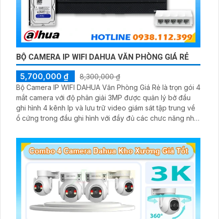
BỘ CAMERA IP WIFI DAHUA VĂN PHÒNG GIÁ RẺ
5,700,000 ₫
8,300,000 ₫
Bộ Camera IP WIFI DAHUA Văn Phòng Giá Rẻ là trọn gói 4
mắt camera với độ phân giải 3MP được quản lý bở đầu
ghi hình 4 kênh Ip và lưu trữ video giám sát tập trung về
ổ cứng trong đầu ghi hình với đầy đủ các chưc năng như
AI Phát hiện chuyển động, đàm thoại âm thanh 2 chiều và
giám sát có màu vào ban đêm