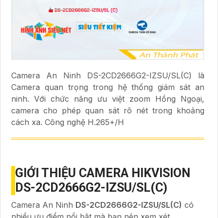
Camera An Ninh DS-2CD2666G2-IZSU/SL(C) là
Camera quan trọng trong hệ thống giám sát an
ninh. Với chức năng ưu việt zoom Hồng Ngoại,
camera cho phép quan sát rõ nét trong khoảng
cách xa. Công nghệ H.265+/H
GIỚI THIỆU CAMERA HIKVISION
DS-2CD2666G2-IZSU/SL(C)
Camera An Ninh
DS-2CD2666G2-IZSU/SL(C)
có
nhiều ưu điểm nổi bật mà bạn nên xem xét.