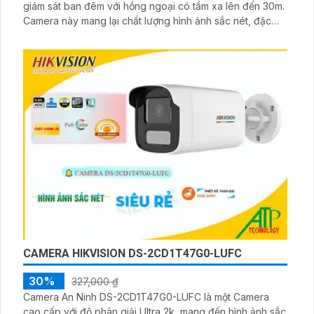
giám sát ban đêm với hồng ngoại có tầm xa lên đến 30m.
Camera này mang lại chất lượng hình ảnh sắc nét, đặc
biệt khi xem ban đêm. Với công nghệ IP, việc lắp đặt
cũng rất tiện lợi. Camera hỗ trợ chất lượng hình ảnh FULL
HD 1080P và có khả năng ghi hình lưu vào thẻ nhớ
CAMERA HIKVISION DS-2CD1T47G0-LUFC
30%
327,000 ₫
Camera An Ninh DS-2CD1T47G0-LUFC là một Camera
cao cấp với độ phân giải Ultra 2k, mang đến hình ảnh sắc