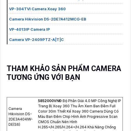
VP-304TVI Camera Xoay 360
Camera Hikvision DS-2DE7A412MCG-EB
VP-4013IP Camera IP
Camera VP-2409PTZ-A|T|C
THAM KHẢO SẢN PHẨM CAMERA
TƯƠNG ỨNG VỚI BẠN
5852000VNÐ
Độ Phân Giải 4.0 MP Công Nghệ IP
Trang Bị Xoay 360 Thu Âm Xem Ban Đêm Full
Camera
Color 30m Thiết Kế Xoay 360 Camera Dùng Có
Hikvision DS-
Màu Ban Đêm Chip Hình Ảnh Progressive Scan
2DE3A404IW-
CMOS Chuẩn Nén Hình
DE(S6)
H.265+/H.265/H.264+/H.264 Khả Năng Chống