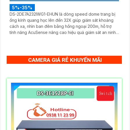
5%-35%
DS-2DE7A232IWG1-EHUN là dòng speed dome trang bị
ống kính quang học lên đến 32X giúp giám sát khoảng
cách xa, nhìn ban đêm bằng hồng ngoại 200m, hỗ trợ
tính năng AcuSense nâng cao hiệu quả giám sát an ninh,
có tốc độ lấy nét cao nhờ công nghệ Self-learning
CAMERA GIÁ RẺ KHUYẾN MÃI