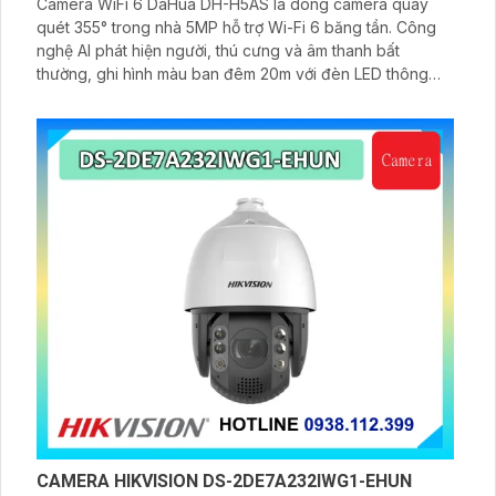
Camera WiFi 6 DaHua DH-H5AS là dòng camera quay
quét 355° trong nhà 5MP hỗ trợ Wi-Fi 6 băng tần. Công
nghệ AI phát hiện người, thú cưng và âm thanh bất
thường, ghi hình màu ban đêm 20m với đèn LED thông
minh 10m, hỗ trợ thẻ nhớ 256GB và quản lý từ xa qua ứng
dụng DMSS,
CAMERA HIKVISION DS-2DE7A232IWG1-EHUN