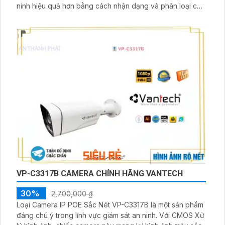
ninh hiệu quả hơn bằng cách nhận dạng và phân loại các
đối tượng trong hình ảnh. Camera được trang bị công
nghệ cao cấp, cho phép hình ảnh được truyền tải chất
lượng cao
VP-C3317B CAMERA CHÍNH HÃNG VANTECH
30%
2,700,000 ₫
Loại Camera IP POE Sắc Nét VP-C3317B là một sản phẩm
đáng chú ý trong lĩnh vực giám sát an ninh. Với CMOS Xử