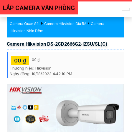
LẮP CAMERA VĂN PHÒNG
Camera Quan Sát
Camera Hikvision Giá Rẻ
Camera
Hikvision Nhìn Đêm
Camera Hikvision DS-2CD2666G2-IZSU/SL(C)
00 ₫
00 ₫
Thương hiệu:
Hikvision
Ngày đăng:
10/18/2023 4:42:10 PM