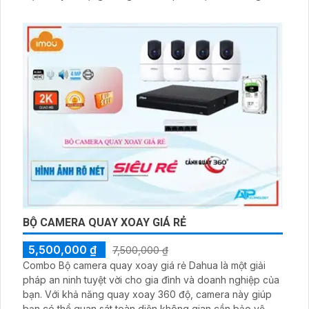
người. Đặc biệt, thiết bị này trang bị đèn cảnh báo xâm
nhập và còi hú tại chỗ, giúp người dùng dễ dàng nhận
biết sự xâm nhập
BỘ CAMERA QUAY XOAY GIÁ RẺ
5,500,000 ₫
7,500,000 ₫
Combo Bộ camera quay xoay giá rẻ Dahua là một giải
pháp an ninh tuyệt vời cho gia đình và doanh nghiệp của
bạn. Với khả năng quay xoay 360 độ, camera này giúp
bạn có thể quan sát toàn diện không gian cần bảo vệ.