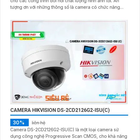
cho các công trình đòi hỏi chất lượng hình ảnh tốt. Ấn
tượng ơn với những thông số là camera có chức năng
Hồng Ngoại Smart IR cho phép quan sát ban đêm trong
khoảng cách lên đến 30m với chất lượng hình ảnh tốt.
Thiết kế up trần Dome Kim Loại giúp camera trông sang
trọng và bền bỉ
CAMERA HIKVISION DS-2CD2126G2-ISU(C)
30%
liên hệ
Camera DS-2CD2126G2-ISU(C) là một loại camera sử
dụng công nghệ Progressive Scan CMOS, cho khả năng