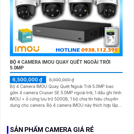
BỘ 4 CAMERA IMOU QUAY QUÉT NGOÀI TRỜI
5.0MP
6,500,000 ₫
8,000,000 ₫
Bộ 4 Camera IMOU Quay Quét Ngoài Trời 5.0MP bao
gồm 4 camera Cruiser SE 5.0MP ngoài trời, 1 đầu ghi hình
IMOU + ổ cứng lưu trữ 500GB, 1 bộ chia tín hiệu chuyên
dụng cho camera. Bộ 4 camera IMOU này thích hợp lắp
đặt cho kho hàng, nhà xưởng, khu phố và khu vực cần
giám sát ngoài trời
SẢN PHẨM CAMERA GIÁ RẺ