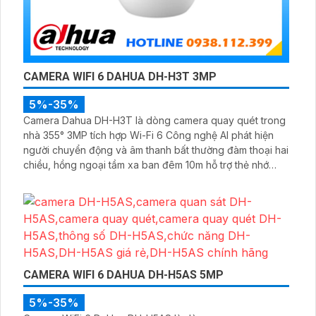
CAMERA WIFI 6 DAHUA DH-H3T 3MP
5%-35%
Camera Dahua DH-H3T là dòng camera quay quét trong
nhà 355° 3MP tích hợp Wi-Fi 6 Công nghệ AI phát hiện
người chuyển động và âm thanh bất thường đàm thoại hai
chiều, hồng ngoại tầm xa ban đêm 10m hỗ trợ thẻ nhớ
MicroSD 256GB ONVIF và điều khiển từ xa qua ứng dụng
DMSS
CAMERA WIFI 6 DAHUA DH-H5AS 5MP
5%-35%