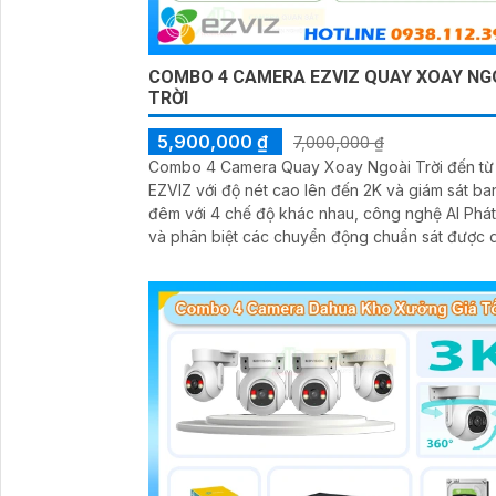
COMBO 4 CAMERA EZVIZ QUAY XOAY NG
TRỜI
5,900,000 ₫
7,000,000 ₫
Combo 4 Camera Quay Xoay Ngoài Trời đến từ
EZVIZ với độ nét cao lên đến 2K và giám sát ba
đêm với 4 chế độ khác nhau, công nghệ AI Phát
và phân biệt các chuyển động chuẩn sát được 
lý tập trung bởi đầu ghi hình IP WiFi