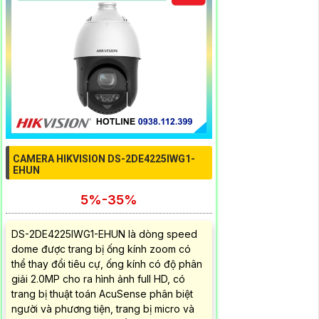
CAMERA HIKVISION DS-2DE4225IWG1-
EHUN
5%-35%
DS-2DE4225IWG1-EHUN là dòng speed
dome được trang bị ống kính zoom có
thể thay đổi tiêu cự, ống kính có độ phân
giải 2.0MP cho ra hình ảnh full HD, có
trang bị thuật toán AcuSense phân biệt
người và phương tiện, trang bị micro và