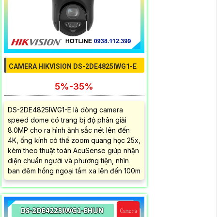
CAMERA HIKVISION DS-2DE4825IWG1-E
5%-35%
DS-2DE4825IWG1-E là dòng camera
speed dome có trang bị độ phân giải
8.0MP cho ra hình ảnh sắc nét lên đến
4K, ống kính có thể zoom quang học 25x,
kèm theo thuật toán AcuSense giúp nhận
diện chuẩn người và phương tiện, nhìn
ban đêm hồng ngoại tầm xa lên đến 100m