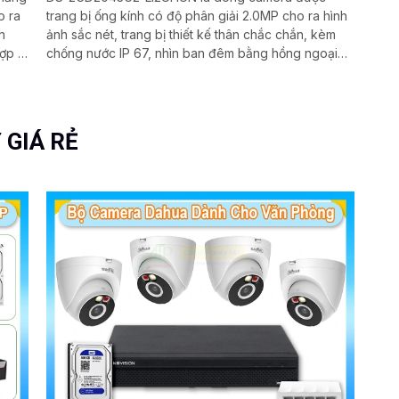
o ra
trang bị ống kính có độ phân giải 2.0MP cho ra hình
n
ảnh sắc nét, trang bị thiết kế thân chắc chắn, kèm
ợp Ai
chống nước IP 67, nhìn ban đêm bằng hồng ngoại
ảo
30m, hỗ trợ công nghệ Poe, chuẩn nén H.265+ giúp
tiết kiệm lưu trữ
 GIÁ RẺ