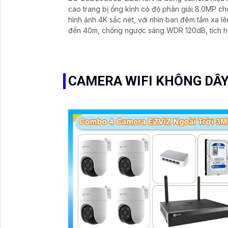
cao trang bị ống kính có độ phân giải 8.0MP ch
hình ảnh 4K sắc nét, với nhìn ban đêm tầm xa lê
đến 40m, chống ngược sáng WDR 120dB, tích h
giúp phân biệt người và xe, hạn chế cảnh báo 
CAMERA WIFI KHÔNG DÂY