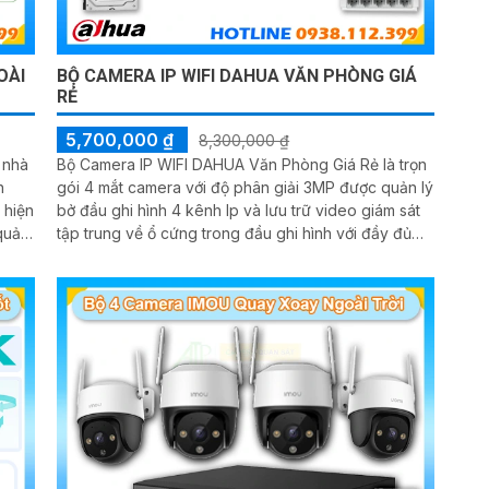
OÀI
BỘ CAMERA IP WIFI DAHUA VĂN PHÒNG GIÁ
RẺ
5,700,000 ₫
8,300,000 ₫
 nhà
Bộ Camera IP WIFI DAHUA Văn Phòng Giá Rẻ là trọn
n
gói 4 mắt camera với độ phân giải 3MP được quản lý
 hiện
bở đầu ghi hình 4 kênh Ip và lưu trữ video giám sát
quản
tập trung về ổ cứng trong đầu ghi hình với đầy đủ
các chưc năng như AI Phát hiện chuyển động, đàm
thoại âm thanh 2 chiều và giám sát có màu vào ban
đêm