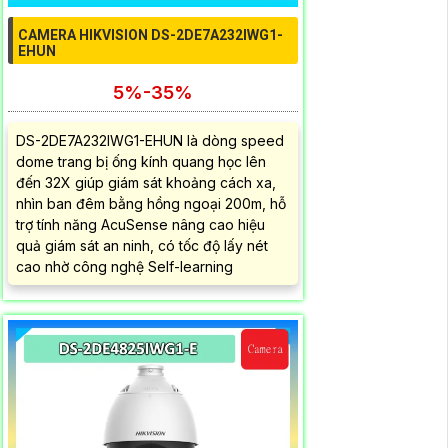
CAMERA HIKVISION DS-2DE7A232IWG1-
EHUN
5%-35%
DS-2DE7A232IWG1-EHUN là dòng speed
dome trang bị ống kính quang học lên
đến 32X giúp giám sát khoảng cách xa,
nhìn ban đêm bằng hồng ngoại 200m, hỗ
trợ tính năng AcuSense nâng cao hiệu
quả giám sát an ninh, có tốc độ lấy nét
cao nhờ công nghệ Self-learning