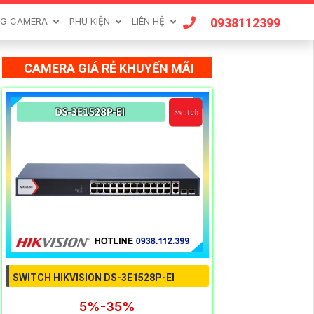
0938112399
G CAMERA
PHU KIỆN
LIÊN HỆ
CAMERA GIÁ RẺ KHUYẾN MÃI
SWITCH HIKVISION DS-3E1528P-EI
5%-35%