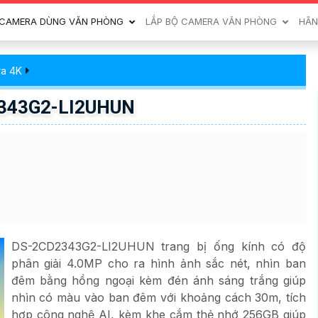
CAMERA DÙNG VĂN PHÒNG
LẮP BỘ CAMERA VĂN PHÒNG
HÃN
ra 4K
2343G2-LI2UHUN
DS-2CD2343G2-LI2UHUN trang bị ống kính có độ
phân giải 4.0MP cho ra hình ảnh sắc nét, nhìn ban
đêm bằng hồng ngoại kèm đén ánh sáng trắng giúp
nhìn có màu vào ban đêm với khoảng cách 30m, tích
hợp công nghệ AI, kèm khe cắm thẻ nhớ 256GB giúp