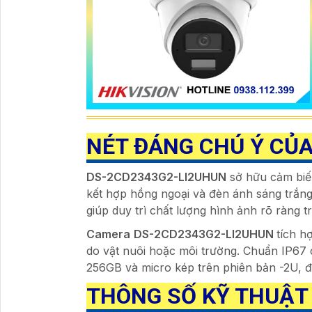
NÉT ĐÁNG CHÚ Ý CỦ
DS-2CD2343G2-LI2UHUN
sở hữu cảm biế
kết hợp hồng ngoại và đèn ánh sáng trắ
giúp duy trì chất lượng hình ảnh rõ ràng 
Camera
DS-2CD2343G2-LI2UHUN
tích h
do vật nuôi hoặc môi trường. Chuẩn IP67
256GB và micro kép trên phiên bản -2U, đ
THÔNG SỐ KỸ THUẬT