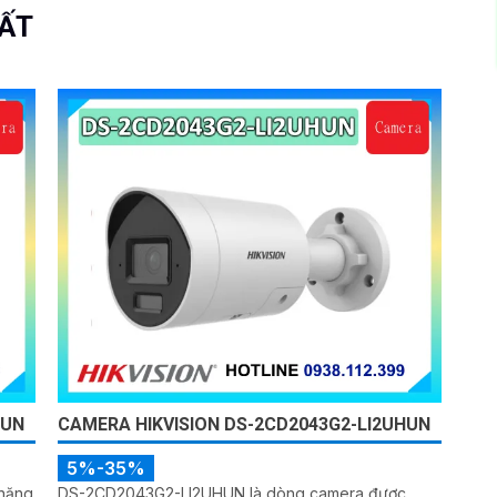
UẤT
HUN
CAMERA HIKVISION DS-2CD2043G2-LI2UHUN
5%-35%
năng
DS-2CD2043G2-LI2UHUN là dòng camera được