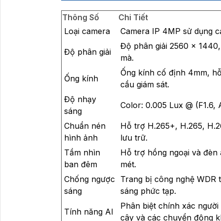
Thông Số
Chi Tiết
Loại camera
Camera IP 4MP sử dụng cả
Độ phân giải 2560 × 1440,
Độ phân giải
mà.
Ống kính cố định 4mm, h
Ống kính
cầu giám sát.
Độ nhạy
Color: 0.005 Lux @ (F1.6, 
sáng
Chuẩn nén
Hỗ trợ H.265+, H.265, H.2
hình ảnh
lưu trữ.
Tầm nhìn
Hỗ trợ hồng ngoại và đèn 
ban đêm
mét.
Chống ngược
Trang bị công nghệ WDR th
sáng
sáng phức tạp.
Phân biệt chính xác người 
Tính năng AI
cây và các chuyển động kh