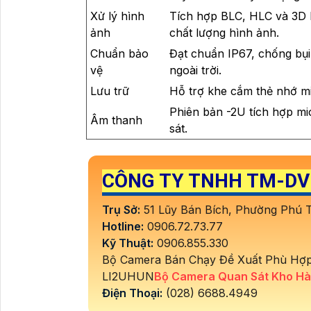
Xử lý hình
Tích hợp BLC, HLC và 3D 
ảnh
chất lượng hình ảnh.
Chuẩn bảo
Đạt chuẩn IP67, chống bụi
vệ
ngoài trời.
Lưu trữ
Hỗ trợ khe cắm thẻ nhớ mi
Phiên bản -2U tích hợp mi
Âm thanh
sát.
CÔNG TY TNHH TM-DV
Trụ Sở:
51 Lũy Bán Bích, Phường Phú
Hotline:
0906.72.73.77
Kỹ Thuật:
0906.855.330
Bộ Camera Bán Chạy Đề Xuất Phù Hợp
LI2UHUN
Bộ Camera Quan Sát Kho Hà
Điện Thoại:
(028) 6688.4949