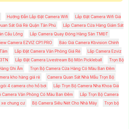
Hướng Đẫn Lắp Đặt Camera Wifi
Lắp Đặt Camera Wifi Giá
uan Sát Giá Rẻ Quận Tân Phú
Lắp Camera Cửa Hàng Giám Sát
ân Cầu Lông
Lắp Camera Quay Đóng Hàng Sàn TMĐT
iew Camera EZVIZ CP1 PRO
Báo Giá Camera Kbvision Chính
 Tâm
Lắp Đặt Camera Văn Phòng Giá Rẻ
Lắp Camera Ezviz
C3TN
Lắp Đặt Camera Livestream Bộ Môn Pickleball
Trọn Bộ
Hàng Ghi Âm
Trọn Bộ Camera Cửa Hàng Có Màu Ban Đêm
mera kho hàng giá rẻ
Camera Quan Sát Nhà Mẫu Trọn Bộ
 gói 4 camera cho hồ bơi
Lắp Trọn Bộ Camera Nha Khoa Giá
ộ Camera Văn Phòng Có Màu Ban Đêm
Lắp Trọn Bộ Camera
i xe chung cư
Bộ Camera Siêu Nét Cho Nhà Máy
Trọn bộ