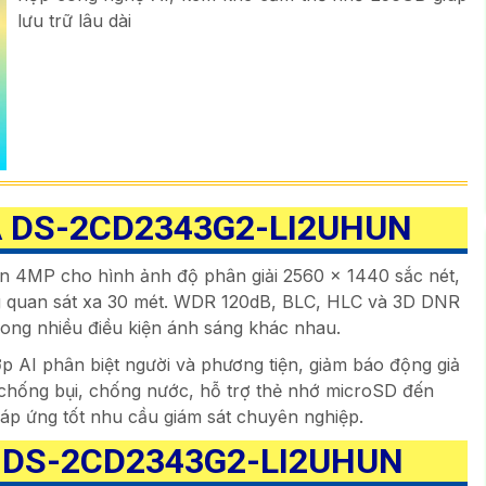
lưu trữ lâu dài
A DS-2CD2343G2-LI2UHUN
n 4MP cho hình ảnh độ phân giải 2560 × 1440 sắc nét,
ng quan sát xa 30 mét. WDR 120dB, BLC, HLC và 3D DNR
trong nhiều điều kiện ánh sáng khác nhau.
ợp AI phân biệt người và phương tiện, giảm báo động giả
 chống bụi, chống nước, hỗ trợ thẻ nhớ microSD đến
áp ứng tốt nhu cầu giám sát chuyên nghiệp.
 DS-2CD2343G2-LI2UHUN