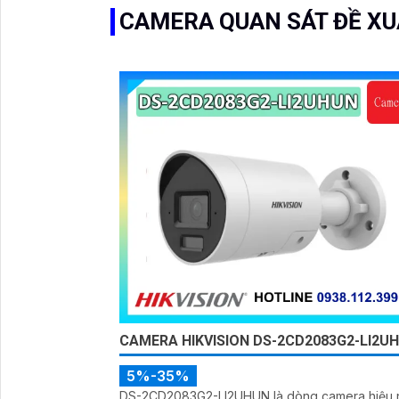
CAMERA QUAN SÁT ĐỀ X
CAMERA HIKVISION DS-2CD2083G2-LI2U
5%-35%
DS-2CD2083G2-LI2UHUN là dòng camera hiệu 