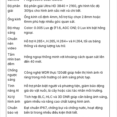
Độ phân
Độ phân giải Ultra HD 3840 × 2160, ghi hình tốc độ
giải
30fps cho hình ảnh sắc nét và chi tiết.
Ống kính cố định 4mm, hỗ trợ tùy chọn 2.8mm hoặc
Ống kính
6mm phù hợp nhiều góc quan sát.
Độ nhạy
Color: 0.005 Lux @ (F1.6, AGC ON); 0 Lux khi bật hồng
sáng
ngoại.
Chuẩn
Hỗ trợ H.265+, H.265, H.264+ và H.264, tối ưu băng
nén
thông và dung lượng lưu trữ.
video
Tầm
Hồng ngoại thông minh với khoảng cách quan sát lên
nhìn ban
đến 40 mét.
đêm
Chống
Công nghệ WDR thực 120dB giúp hiển thị hình ảnh rõ
ngược
ràng trong môi trường có ánh sáng phức tạp.
sáng
Tính
Hỗ trợ phân biệt người và phương tiện, giảm báo động
năng AI
giả do vật nuôi, lá cây hoặc các tác nhân môi trường.
Xử lý
Tích hợp BLC, HLC và 3D DNR giúp cân bằng ánh sáng,
hình ảnh
giảm nhiễu và nâng cao chất lượng hình ảnh.
Chuẩn
Đạt chuẩn IP67, chống bụi và chống nước, hoạt động
bảo vệ
bền bỉ trong nhiều điều kiện thời tiết.