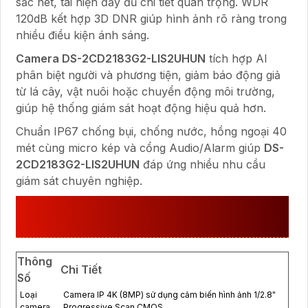
sắc nét, tái hiện đầy đủ chi tiết quan trọng. WDR
120dB kết hợp 3D DNR giúp hình ảnh rõ ràng trong
nhiều điều kiện ánh sáng.
Camera DS-2CD2183G2-LIS2UHUN
tích hợp AI
phân biệt người và phương tiện, giảm báo động giả
từ lá cây, vật nuôi hoặc chuyển động môi trường,
giúp hệ thống giám sát hoạt động hiệu quả hơn.
Chuẩn IP67 chống bụi, chống nước, hồng ngoại 40
mét cùng micro kép và cổng Audio/Alarm giúp
DS-
2CD2183G2-LIS2UHUN
đáp ứng nhiều nhu cầu
giám sát chuyên nghiệp.
THÔNG SỐ KỸ THUẬT DS-
2CD2183G2-LIS2UHUN
Thông
Chi Tiết
Số
Loại
Camera IP 4K (8MP) sử dụng cảm biến hình ảnh 1/2.8"
camera
Progressive Scan CMOS.