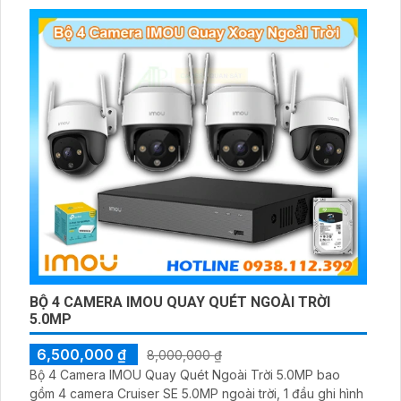
BỘ 4 CAMERA IMOU QUAY QUÉT NGOÀI TRỜI
5.0MP
6,500,000 ₫
8,000,000 ₫
Bộ 4 Camera IMOU Quay Quét Ngoài Trời 5.0MP bao
gồm 4 camera Cruiser SE 5.0MP ngoài trời, 1 đầu ghi hình