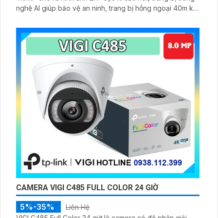
nghệ AI giúp bảo vệ an ninh, trang bị hồng ngoại 40m kết
hợp WDR 120dB, micro kép hỗ trợ ghi âm
CAMERA VIGI C485 FULL COLOR 24 GIỜ
5%-35%
Liên Hệ
VIGI C485 Full Color 24 giờ là camera có độ phân giải