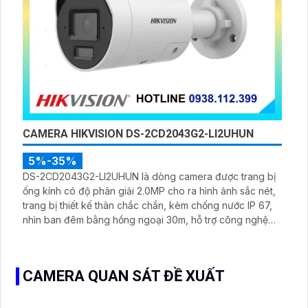
CAMERA HIKVISION DS-2CD2043G2-LI2UHUN
5%-35%
DS-2CD2043G2-LI2UHUN là dòng camera được trang bị
ống kính có độ phân giải 2.0MP cho ra hình ảnh sắc nét,
trang bị thiết kế thân chắc chắn, kèm chống nước IP 67,
nhìn ban đêm bằng hồng ngoại 30m, hỗ trợ công nghệ
Poe, chuẩn nén H.265+ giúp tiết kiệm lưu trữ
CAMERA QUAN SÁT ĐỀ XUẤT