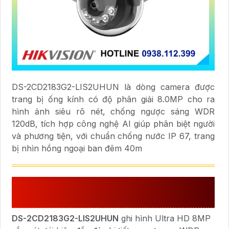
DS-2CD2183G2-LIS2UHUN là dòng camera được
trang bị ống kính có độ phân giải 8.0MP cho ra
hình ảnh siêu rõ nét, chống ngược sáng WDR
120dB, tích hợp công nghệ AI giúp phân biệt người
và phương tiện, với chuẩn chống nước IP 67, trang
bị nhìn hồng ngoại ban đêm 40m
ĐIỂM ĐÁNG THAM KHẢO CỦA DS-
2CD2183G2-LIS2UHUN
DS-2CD2183G2-LIS2UHUN
ghi hình Ultra HD 8MP