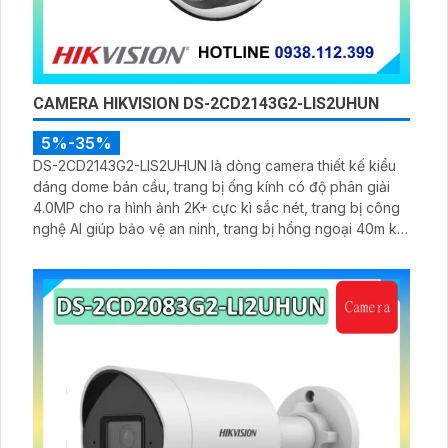
CAMERA HIKVISION DS-2CD2143G2-LIS2UHUN
5%-35%
DS-2CD2143G2-LIS2UHUN là dòng camera thiết kế kiểu
dáng dome bán cầu, trang bị ống kính có độ phân giải
4.0MP cho ra hình ảnh 2K+ cực kì sắc nét, trang bị công
nghệ AI giúp bảo vệ an ninh, trang bị hồng ngoại 40m kết
hợp WDR 120dB, micro kép hỗ trợ ghi âm