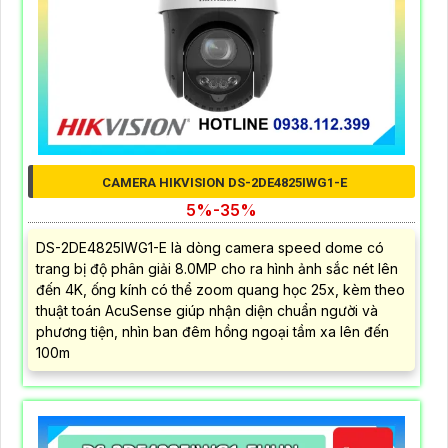
CAMERA HIKVISION DS-2DE4825IWG1-E
5%-35%
DS-2DE4825IWG1-E là dòng camera speed dome có
trang bị độ phân giải 8.0MP cho ra hình ảnh sắc nét lên
đến 4K, ống kính có thể zoom quang học 25x, kèm theo
thuật toán AcuSense giúp nhận diện chuẩn người và
phương tiện, nhìn ban đêm hồng ngoại tầm xa lên đến
100m