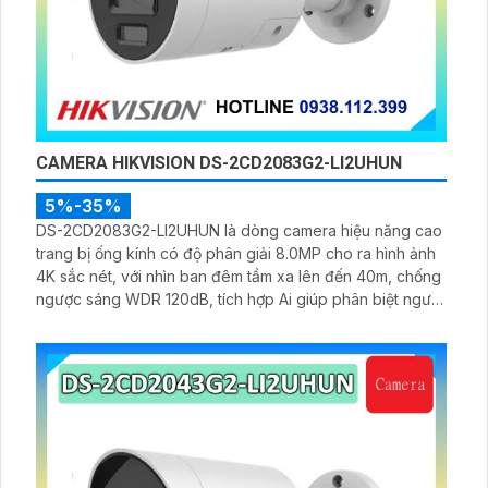
CAMERA HIKVISION DS-2CD2083G2-LI2UHUN
5%-35%
DS-2CD2083G2-LI2UHUN là dòng camera hiệu năng cao
trang bị ống kính có độ phân giải 8.0MP cho ra hình ảnh
4K sắc nét, với nhìn ban đêm tầm xa lên đến 40m, chống
ngược sáng WDR 120dB, tích hợp Ai giúp phân biệt người
và xe, hạn chế cảnh báo ảo