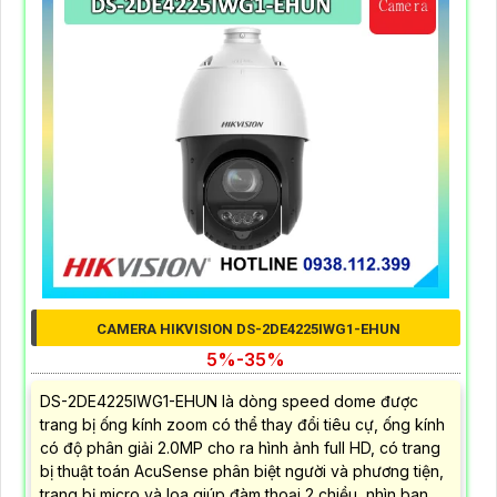
CAMERA HIKVISION DS-2DE4225IWG1-EHUN
5%-35%
DS-2DE4225IWG1-EHUN là dòng speed dome được
trang bị ống kính zoom có thể thay đổi tiêu cự, ống kính
có độ phân giải 2.0MP cho ra hình ảnh full HD, có trang
bị thuật toán AcuSense phân biệt người và phương tiện,
trang bị micro và loa giúp đàm thoại 2 chiều, nhìn ban