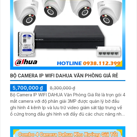
BỘ CAMERA IP WIFI DAHUA VĂN PHÒNG GIÁ RẺ
5,700,000 ₫
8,300,000 ₫
Bộ Camera IP WIFI DAHUA Văn Phòng Giá Rẻ là trọn gói 4
mắt camera với độ phân giải 3MP được quản lý bở đầu
ghi hình 4 kênh Ip và lưu trữ video giám sát tập trung về
ổ cứng trong đầu ghi hình với đầy đủ các chưc năng như
AI Phát hiện chuyển động, đàm thoại âm thanh 2 chiều và
giám sát có màu vào ban đêm