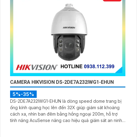
CAMERA HIKVISION DS-2DE7A232IWG1-EHUN
5%-35%
DS-2DE7A232IWG1-EHUN là dòng speed dome trang bị
ống kính quang học lên đến 32X giúp giám sát khoảng
cách xa, nhìn ban đêm bằng hồng ngoại 200m, hỗ trợ
tính năng AcuSense nâng cao hiệu quả giám sát an ninh,
có tốc độ lấy nét cao nhờ công nghệ Self-learning