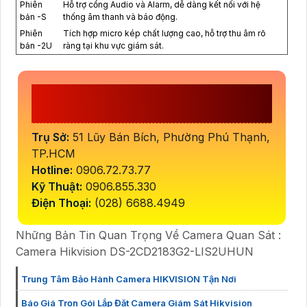
Phiên
Hỗ trợ cổng Audio và Alarm, dễ dàng kết nối với hệ
bản -S
thống âm thanh và báo động.
Phiên
Tích hợp micro kép chất lượng cao, hỗ trợ thu âm rõ
bản -2U
ràng tại khu vực giám sát.
CÔNG TY TNHH TM-DV ĐẦU TƯ
AN THÀNH PHÁT
Trụ Sở:
51 Lũy Bán Bích, Phường Phú Thạnh,
TP.HCM
Hotline:
0906.72.73.77
Kỹ Thuật:
0906.855.330
Điện Thoại:
(028) 6688.4949
Những Bản Tin Quan Trọng Về Camera Quan Sát :
Camera Hikvision DS-2CD2183G2-LIS2UHUN
Trung Tâm Bảo Hành Camera HIKVISION Tận Nơi
Báo Giá Trọn Gói Lắp Đặt Camera Giám Sát Hikvision