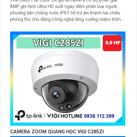
8MP ghi hình Ultra HD suốt ngày đêm phân loại người
phương tiện chống nước IP67 hỗ trợ âm thanh hai chiều
phòng thủ chủ động công nghệ tăng cường video thông
minh chuẩn nén H.265+ cấp nguồn linh hoạt qua PoE
hoặc DC 12V
CAMERA ZOOM QUANG HỌC VIGI C285ZI