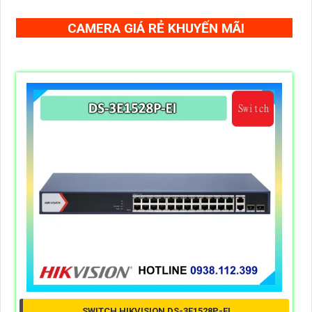
CAMERA GIÁ RẺ KHUYẾN MÃI
SWITCH HIKVISION DS-3E1528P-EI