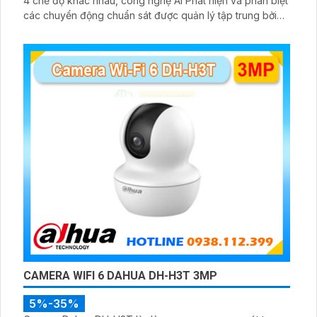
4 chế độ khác nhau, công nghệ AI Phát hiện và phân biệt
các chuyển động chuẩn sát được quản lý tập trung bởi
đầu ghi hình IP WiFi
CAMERA WIFI 6 DAHUA DH-H3T 3MP
5%-35%