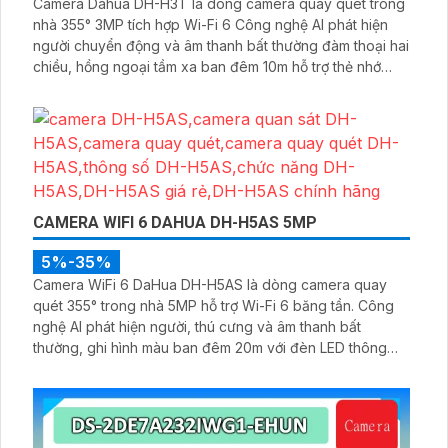
Camera Dahua DH-H3T là dòng camera quay quét trong
nhà 355° 3MP tích hợp Wi-Fi 6 Công nghệ AI phát hiện
người chuyển động và âm thanh bất thường đàm thoại hai
chiều, hồng ngoại tầm xa ban đêm 10m hỗ trợ thẻ nhớ
MicroSD 256GB ONVIF và điều khiển từ xa qua ứng dụng
DMSS
CAMERA WIFI 6 DAHUA DH-H5AS 5MP
5%-35%
Camera WiFi 6 DaHua DH-H5AS là dòng camera quay
quét 355° trong nhà 5MP hỗ trợ Wi-Fi 6 băng tần. Công
nghệ AI phát hiện người, thú cưng và âm thanh bất
thường, ghi hình màu ban đêm 20m với đèn LED thông
minh 10m, hỗ trợ thẻ nhớ 256GB và quản lý từ xa qua ứng
dụng DMSS,