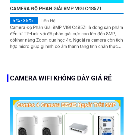
CAMERA ĐỘ PHÂN GIẢI 8MP VIGI C485ZI
5%-35%
Liên Hệ
Camera Độ Phân Giải 8MP VIGI C485ZI là dòng sản phẩm
đến từ TP-Link với độ phân giải cực cao lên đến 8MP,
cókhar năng Zoom qua học 4x. Ngoài ra camera còn tích
hợp micro giúp gi hình có âm thanh tăng tính chân thực
khi giám sát. Hỗ trợ lưu trữ qua thẻ nhớ tối đa 256GB hoặc
đầu ghi chuyên dụng, chống nước với IP67 thích hợp lắp
đặt ngoài trời.
CAMERA WIFI KHÔNG DÂY GIÁ RẺ