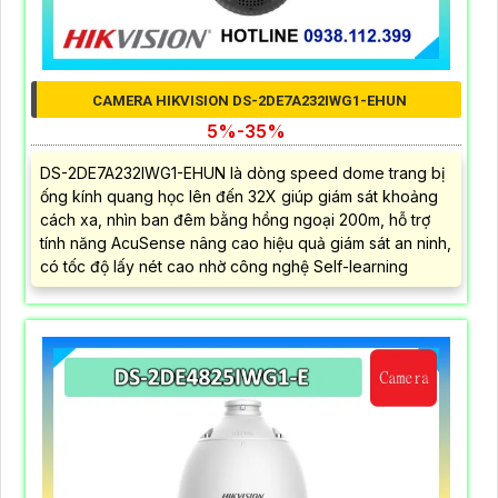
CAMERA HIKVISION DS-2DE7A232IWG1-EHUN
5%-35%
DS-2DE7A232IWG1-EHUN là dòng speed dome trang bị
ống kính quang học lên đến 32X giúp giám sát khoảng
cách xa, nhìn ban đêm bằng hồng ngoại 200m, hỗ trợ
tính năng AcuSense nâng cao hiệu quả giám sát an ninh,
có tốc độ lấy nét cao nhờ công nghệ Self-learning