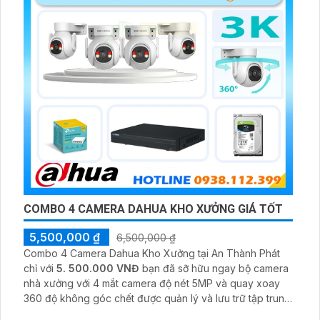
COMBO 4 CAMERA DAHUA KHO XƯỞNG GIÁ TỐT
5,500,000 ₫
6,500,000 ₫
Combo 4 Camera Dahua Kho Xưởng tại An Thành Phát
chỉ với
5. 500.000 VNĐ
bạn đã sỡ hữu ngay bộ camera
nhà xưởng với 4 mắt camera độ nét 5MP và quay xoay
360 độ không góc chết được quản lý và lưu trữ tập trung
về đầu ghi hình ổ cứng hỗ trợ xem qua tivi