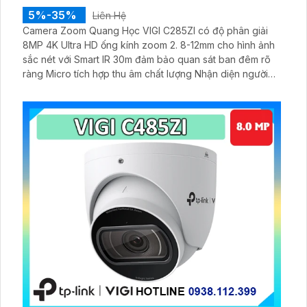
5%-35%
Liên Hệ
Camera Zoom Quang Học VIGI C285ZI có độ phân giải
8MP 4K Ultra HD ống kính zoom 2. 8-12mm cho hình ảnh
sắc nét với Smart IR 30m đảm bảo quan sát ban đêm rõ
ràng Micro tích hợp thu âm chất lượng Nhận diện người
xe cảnh báo xâm nhập chính xác. Hỗ trợ lưu trữ microSD
256GB hoặc đầu ghi. Chuẩn nén H