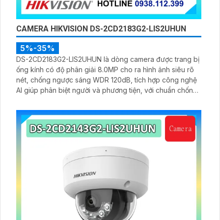
CAMERA HIKVISION DS-2CD2183G2-LIS2UHUN
5%-35%
DS-2CD2183G2-LIS2UHUN là dòng camera được trang bị
ống kính có độ phân giải 8.0MP cho ra hình ảnh siêu rõ
nét, chống ngược sáng WDR 120dB, tích hợp công nghệ
AI giúp phân biệt người và phương tiện, với chuẩn chống
nước IP 67, trang bị nhìn hồng ngoại ban đêm 40m