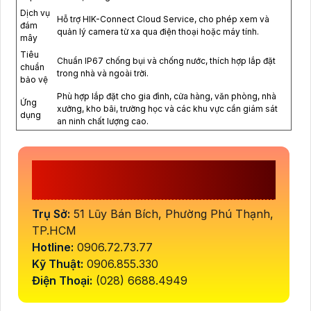
Dịch vụ
Hỗ trợ HIK-Connect Cloud Service, cho phép xem và
đám
quản lý camera từ xa qua điện thoại hoặc máy tính.
mây
Tiêu
Chuẩn IP67 chống bụi và chống nước, thích hợp lắp đặt
chuẩn
trong nhà và ngoài trời.
bảo vệ
Phù hợp lắp đặt cho gia đình, cửa hàng, văn phòng, nhà
Ứng
xưởng, kho bãi, trường học và các khu vực cần giám sát
dụng
an ninh chất lượng cao.
CÔNG TY TNHH TM-DV ĐẦU TƯ
AN THÀNH PHÁT
Trụ Sở:
51 Lũy Bán Bích, Phường Phú Thạnh,
TP.HCM
Hotline:
0906.72.73.77
Kỹ Thuật:
0906.855.330
Điện Thoại:
(028) 6688.4949