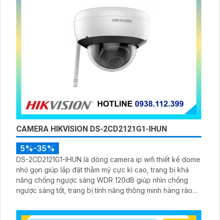
CAMERA HIKVISION DS-2CD2121G1-IHUN
5%-35%
DS-2CD2121G1-IHUN là dòng camera ip wifi thiết kế dome
nhỏ gọn giúp lắp đặt thẫm mỹ cực kì cao, trang bị khả
năng chống ngược sáng WDR 120dB giúp nhìn chống
ngược sáng tốt, trang bị tính năng thông minh hàng rào
ảo, xâm nhập vùng cấm, nhìn ban đêm bằng hồng ngoại
30m