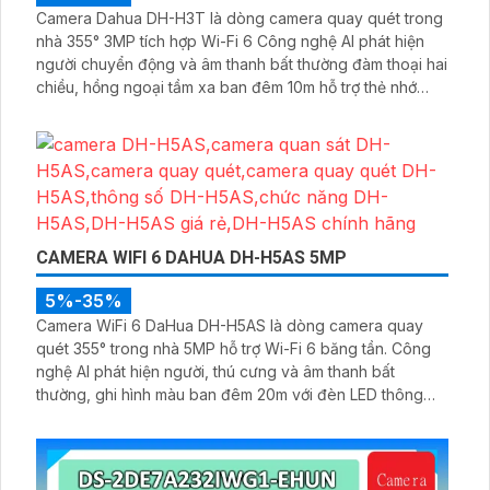
Camera Dahua DH-H3T là dòng camera quay quét trong
nhà 355° 3MP tích hợp Wi-Fi 6 Công nghệ AI phát hiện
người chuyển động và âm thanh bất thường đàm thoại hai
chiều, hồng ngoại tầm xa ban đêm 10m hỗ trợ thẻ nhớ
MicroSD 256GB ONVIF và điều khiển từ xa qua ứng dụng
DMSS
CAMERA WIFI 6 DAHUA DH-H5AS 5MP
5%-35%
Camera WiFi 6 DaHua DH-H5AS là dòng camera quay
quét 355° trong nhà 5MP hỗ trợ Wi-Fi 6 băng tần. Công
nghệ AI phát hiện người, thú cưng và âm thanh bất
thường, ghi hình màu ban đêm 20m với đèn LED thông
minh 10m, hỗ trợ thẻ nhớ 256GB và quản lý từ xa qua ứng
dụng DMSS,