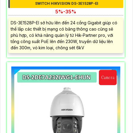
SWITCH HIKVISION DS-3E1528P-EI
5%-35%
DS-3E1528P-EI sở hữu lên đến 24 cổng Gigabit giúp có
thể lắp các thiết bị mạng có băng thông cao cũng sẽ
phù hợp, có khả năng quản lý từ Hik-Partner pro, với
tổng công suất PoE lên đến 230W, truyền dữ liệu lên
đến 300m, vỏ kim loại, chông sét 6kV