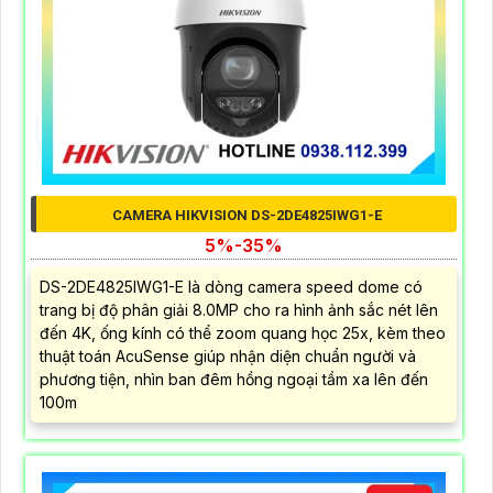
CAMERA HIKVISION DS-2DE4825IWG1-E
5%-35%
DS-2DE4825IWG1-E là dòng camera speed dome có
trang bị độ phân giải 8.0MP cho ra hình ảnh sắc nét lên
đến 4K, ống kính có thể zoom quang học 25x, kèm theo
thuật toán AcuSense giúp nhận diện chuẩn người và
phương tiện, nhìn ban đêm hồng ngoại tầm xa lên đến
100m