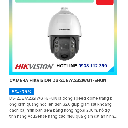
CAMERA HIKVISION DS-2DE7A232IWG1-EHUN
5%-35%
DS-2DE7A232IWG1-EHUN là dòng speed dome trang bị
ống kính quang học lên đến 32X giúp giám sát khoảng
cách xa, nhìn ban đêm bằng hồng ngoại 200m, hỗ trợ
tính năng AcuSense nâng cao hiệu quả giám sát an ninh,
có tốc độ lấy nét cao nhờ công nghệ Self-learning