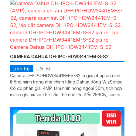
CAMERA DAHUA DH-IPC-HDW3441EM-S-S2
Liên hệ
Liên hệ
Camera DH-IPC-HDW3441EM-S-S2 là giải pháp an ninh
thông minh trong nhà chính hãng Dahua dòng WizSense.
Có độ phân giải 4MP, tầm nhìn hồng ngoại 50m, tích hợp
micro ghi âm và khe cắm thẻ nhớ lên đến 256GB, camera
mang lại hình ảnh sắc nét cùng âm thanh sống động cả
ngày lẫn đêm.