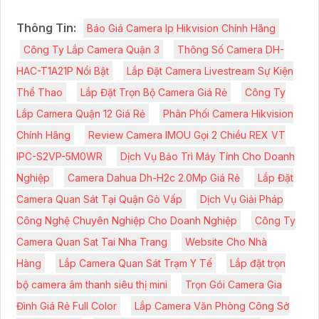
Thông Tin:
Báo Giá Camera Ip Hikvision Chính Hãng
Công Ty Lắp Camera Quận 3
Thông Số Camera DH-
HAC-T1A21P Nổi Bật
Lắp Đặt Camera Livestream Sự Kiện
Thể Thao
Lắp Đặt Trọn Bộ Camera Giá Rẻ
Công Ty
Lắp Camera Quận 12 Giá Rẻ
Phân Phối Camera Hikvision
Chính Hãng
Review Camera IMOU Gọi 2 Chiều REX VT
IPC-S2VP-5M0WR
Dịch Vụ Bảo Trì Máy Tính Cho Doanh
Nghiệp
Camera Dahua Dh-H2c 2.0Mp Giá Rẻ
Lắp Đặt
Camera Quan Sát Tại Quận Gò Vấp
Dịch Vụ Giải Pháp
Công Nghệ Chuyên Nghiệp Cho Doanh Nghiệp
Công Ty
Camera Quan Sat Tai Nha Trang
Website Cho Nhà
Hàng
Lắp Camera Quan Sát Trạm Y Tế
Lắp đặt trọn
bộ camera âm thanh siêu thị mini
Trọn Gói Camera Gia
Đình Giá Rẻ Full Color
Lắp Camera Văn Phòng Công Sở