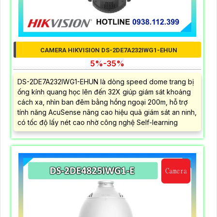
CAMERA HIKVISION DS-2DE7A232IWG1-EHUN
5%-35%
DS-2DE7A232IWG1-EHUN là dòng speed dome trang bị
ống kính quang học lên đến 32X giúp giám sát khoảng
cách xa, nhìn ban đêm bằng hồng ngoại 200m, hỗ trợ
tính năng AcuSense nâng cao hiệu quả giám sát an ninh,
có tốc độ lấy nét cao nhờ công nghệ Self-learning