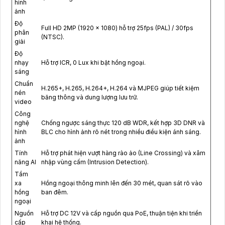
hình
ảnh
Độ
Full HD 2MP (1920 × 1080) hỗ trợ 25fps (PAL) / 30fps
phân
(NTSC).
giải
Độ
nhạy
Hỗ trợ ICR, 0 Lux khi bật hồng ngoại.
sáng
Chuẩn
H.265+, H.265, H.264+, H.264 và MJPEG giúp tiết kiệm
nén
băng thông và dung lượng lưu trữ.
video
Công
nghệ
Chống ngược sáng thực 120 dB WDR, kết hợp 3D DNR và
hình
BLC cho hình ảnh rõ nét trong nhiều điều kiện ánh sáng.
ảnh
Tính
Hỗ trợ phát hiện vượt hàng rào ảo (Line Crossing) và xâm
năng AI
nhập vùng cấm (Intrusion Detection).
Tầm
xa
Hồng ngoại thông minh lên đến 30 mét, quan sát rõ vào
hồng
ban đêm.
ngoại
Nguồn
Hỗ trợ DC 12V và cấp nguồn qua PoE, thuận tiện khi triển
cấp
khai hệ thống.