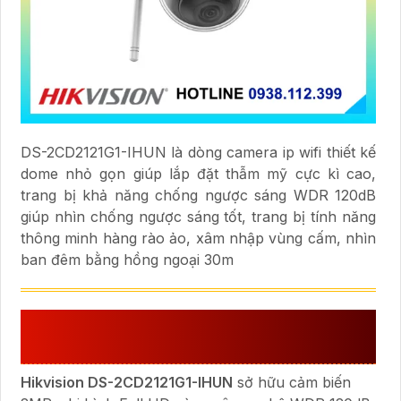
DS-2CD2121G1-IHUN là dòng camera ip wifi thiết kế
dome nhỏ gọn giúp lắp đặt thẫm mỹ cực kì cao,
trang bị khả năng chống ngược sáng WDR 120dB
giúp nhìn chống ngược sáng tốt, trang bị tính năng
thông minh hàng rào ảo, xâm nhập vùng cấm, nhìn
ban đêm bằng hồng ngoại 30m
GIỚI THIỆU VỀ CAMERA HIKVISION
DS-2CD2121G1-IHUN
Hikvision DS-2CD2121G1-IHUN
sở hữu cảm biến