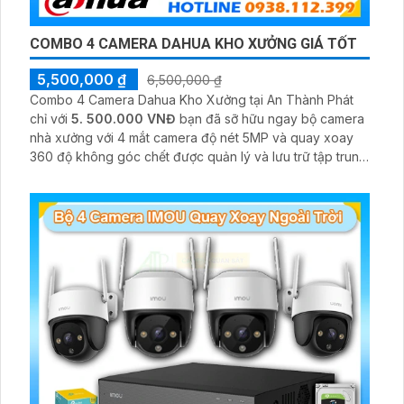
COMBO 4 CAMERA DAHUA KHO XƯỞNG GIÁ TỐT
5,500,000 ₫
6,500,000 ₫
Combo 4 Camera Dahua Kho Xưởng tại An Thành Phát
chỉ với
5. 500.000 VNĐ
bạn đã sỡ hữu ngay bộ camera
nhà xưởng với 4 mắt camera độ nét 5MP và quay xoay
360 độ không góc chết được quản lý và lưu trữ tập trung
về đầu ghi hình ổ cứng hỗ trợ xem qua tivi