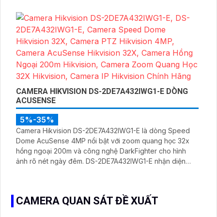
CAMERA HIKVISION DS-2DE7A432IWG1-E DÒNG
ACUSENSE
5%-35%
Camera Hikvision DS-2DE7A432IWG1-E là dòng Speed
Dome AcuSense 4MP nổi bật với zoom quang học 32x
hồng ngoại 200m và công nghệ DarkFighter cho hình
ảnh rõ nét ngày đêm. DS-2DE7A432IWG1-E nhận diện
người/phương tiện chính xác tích hợp đàm thoại hai chiều
cùng cảnh báo chủ động phù hợp giám sát các khu vực
rộng
CAMERA QUAN SÁT ĐỀ XUẤT