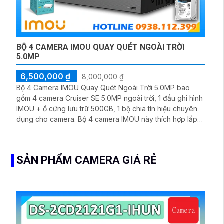
BỘ 4 CAMERA IMOU QUAY QUÉT NGOÀI TRỜI
5.0MP
6,500,000 ₫
8,000,000 ₫
Bộ 4 Camera IMOU Quay Quét Ngoài Trời 5.0MP bao
gồm 4 camera Cruiser SE 5.0MP ngoài trời, 1 đầu ghi hình
IMOU + ổ cứng lưu trữ 500GB, 1 bộ chia tín hiệu chuyên
dụng cho camera. Bộ 4 camera IMOU này thích hợp lắp
đặt cho kho hàng, nhà xưởng, khu phố và khu vực cần
giám sát ngoài trời
SẢN PHẨM CAMERA GIÁ RẺ