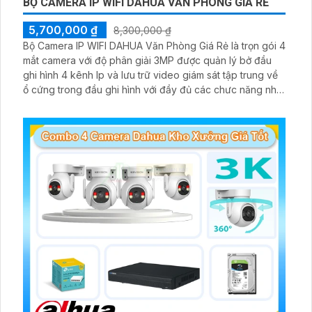
BỘ CAMERA IP WIFI DAHUA VĂN PHÒNG GIÁ RẺ
5,700,000 ₫
8,300,000 ₫
Bộ Camera IP WIFI DAHUA Văn Phòng Giá Rẻ là trọn gói 4
mắt camera với độ phân giải 3MP được quản lý bở đầu
ghi hình 4 kênh Ip và lưu trữ video giám sát tập trung về
ổ cứng trong đầu ghi hình với đầy đủ các chưc năng như
AI Phát hiện chuyển động, đàm thoại âm thanh 2 chiều và
giám sát có màu vào ban đêm