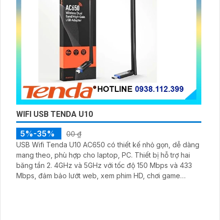
WIFI USB TENDA U10
5%-35%
00 ₫
USB Wifi Tenda U10 AC650 có thiết kế nhỏ gọn, dễ dàng
mang theo, phù hợp cho laptop, PC. Thiết bị hỗ trợ hai
băng tần 2. 4GHz và 5GHz với tốc độ 150 Mbps và 433
Mbps, đảm bảo lướt web, xem phim HD, chơi game
online mượt mà. Ăng-ten độ nhạy cao 6dBi, xoay linh
hoạt tối ưu thu sóng