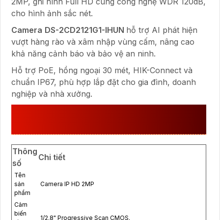
2MP, ghi hình Full HD cùng công nghệ WDR 120dB,
cho hình ảnh sắc nét.
Camera
DS-2CD2121G1-IHUN
hỗ trợ AI phát hiện
vượt hàng rào và xâm nhập vùng cấm, nâng cao
khả năng cảnh báo và bảo vệ an ninh.
Hỗ trợ PoE, hồng ngoại 30 mét, HIK-Connect và
chuẩn IP67, phù hợp lắp đặt cho gia đình, doanh
nghiệp và nhà xưởng.
THÔNG SỐ KỸ THUẬT DS-
2CD2121G1-IHUN
Thông
Chi tiết
số
Tên
sản
Camera IP HD 2MP
phẩm
Cảm
biến
1/2.8" Progressive Scan CMOS.