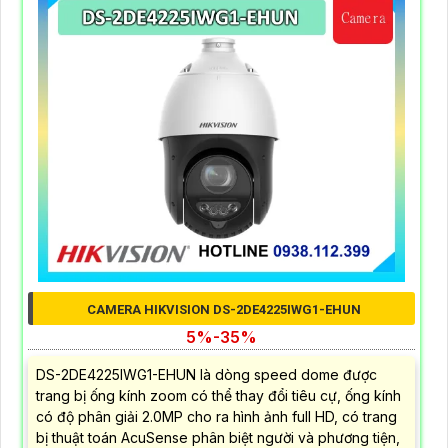
CAMERA HIKVISION DS-2DE4225IWG1-EHUN
5%-35%
DS-2DE4225IWG1-EHUN là dòng speed dome được
trang bị ống kính zoom có thể thay đổi tiêu cự, ống kính
có độ phân giải 2.0MP cho ra hình ảnh full HD, có trang
bị thuật toán AcuSense phân biệt người và phương tiện,