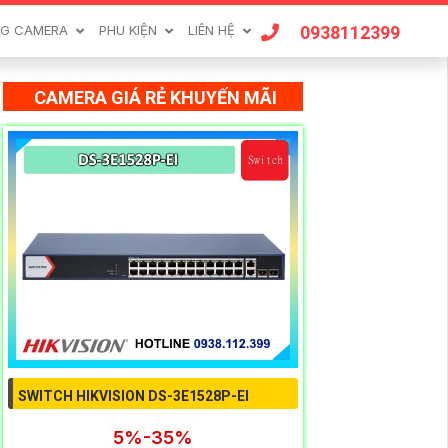
0938112399
G CAMERA
PHU KIỆN
LIÊN HỆ
CAMERA GIÁ RẺ KHUYẾN MÃI
SWITCH HIKVISION DS-3E1528P-EI
5%-35%