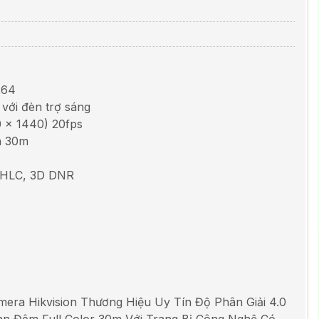
7
264
với đèn trợ sáng
0 × 1440) 20fps
n 30m
 HLC, 3D DNR
era Hikvision Thương Hiệu Uy Tín Độ Phân Giải 4.0