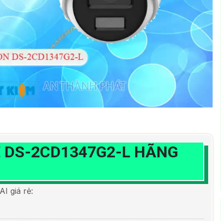
Ề
DS-2CD1347G2-L
HÃNG
 giá rẻ: