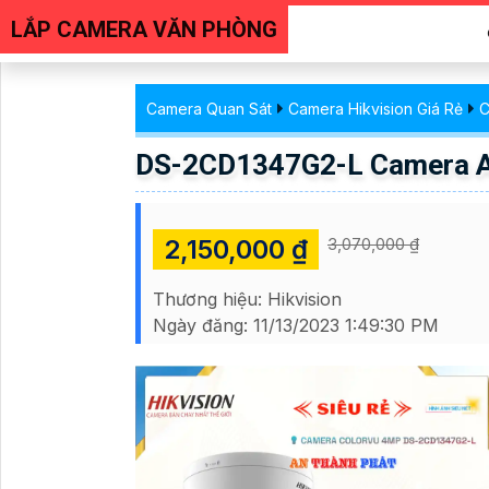
LẮP CAMERA VĂN PHÒNG
Camera Quan Sát
Camera Hikvision Giá Rẻ
C
DS-2CD1347G2-L Camera An
2,150,000 ₫
3,070,000 ₫
Thương hiệu:
Hikvision
Ngày đăng:
11/13/2023 1:49:30 PM