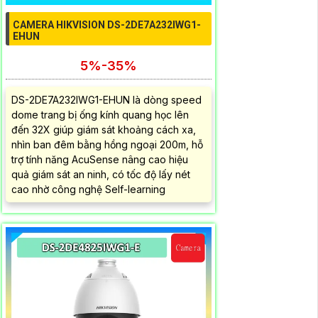
CAMERA HIKVISION DS-2DE7A232IWG1-
EHUN
5%-35%
DS-2DE7A232IWG1-EHUN là dòng speed
dome trang bị ống kính quang học lên
đến 32X giúp giám sát khoảng cách xa,
nhìn ban đêm bằng hồng ngoại 200m, hỗ
trợ tính năng AcuSense nâng cao hiệu
quả giám sát an ninh, có tốc độ lấy nét
cao nhờ công nghệ Self-learning