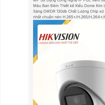
MP Sử Dụng Công Nghệ IP POE Xem Ban
Màu Ban Đêm Thiết kế Kiểu Dome Kim 
Sáng DWDR 120db Chất Lượng Chíp xử l
nhất chuẩn nén H.265+/H.265/H.264+/H