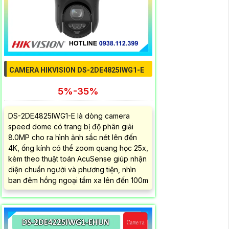
CAMERA HIKVISION DS-2DE4825IWG1-E
5%-35%
DS-2DE4825IWG1-E là dòng camera
speed dome có trang bị độ phân giải
8.0MP cho ra hình ảnh sắc nét lên đến
4K, ống kính có thể zoom quang học 25x,
kèm theo thuật toán AcuSense giúp nhận
diện chuẩn người và phương tiện, nhìn
ban đêm hồng ngoại tầm xa lên đến 100m