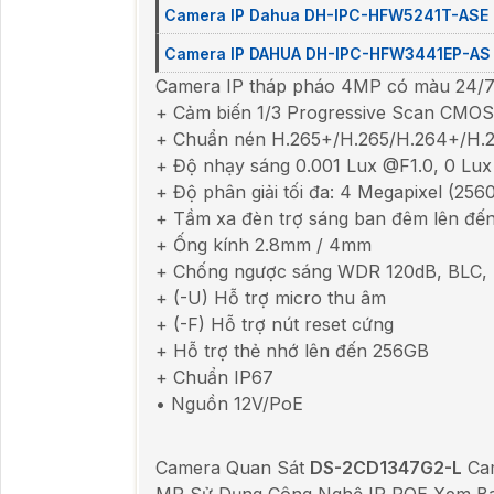
Camera IP Dahua DH-IPC-HFW5241T-ASE
Camera IP DAHUA DH-IPC-HFW3441EP-AS
Camera IP tháp pháo 4MP có màu 24/
+ Cảm biến 1/3 Progressive Scan CMOS
+ Chuẩn nén H.265+/H.265/H.264+/H.
+ Độ nhạy sáng 0.001 Lux @F1.0, 0 Lux 
+ Độ phân giải tối đa: 4 Megapixel (256
+ Tầm xa đèn trợ sáng ban đêm lên đế
+ Ống kính 2.8mm / 4mm
+ Chống ngược sáng WDR 120dB, BLC,
+ (-U) Hỗ trợ micro thu âm
+ (-F) Hỗ trợ nút reset cứng
+ Hỗ trợ thẻ nhớ lên đến 256GB
+ Chuẩn IP67
• Nguồn 12V/PoE
Camera Quan Sát
DS-2CD1347G2-L
Cam