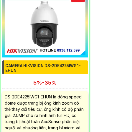
CAMERA HIKVISION DS-2DE4225IWG1-
EHUN
5%-35%
DS-2DE4225IWG1-EHUN là dòng speed
dome được trang bị ống kính zoom có
thể thay đổi tiêu cự, ống kính có độ phân
giải 2.0MP cho ra hình ảnh full HD, có
trang bị thuật toán AcuSense phân biệt
người và phương tiện, trang bị micro và