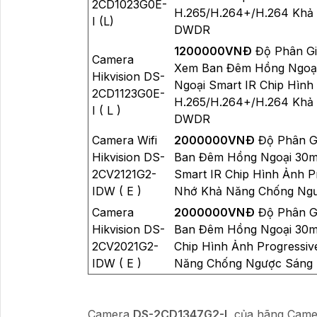
2CD1023G0E-
H.265/H.264+/H.264 Khả
I (L)
DWDR
1200000VNÐ
Độ Phân Gi
Camera
Xem Ban Đêm Hồng Ngoại
Hikvision DS-
Ngoại Smart IR Chip Hìn
2CD1123G0E-
H.265/H.264+/H.264 Khả
I ( L )
DWDR
Camera Wifi
2000000VNÐ
Độ Phân Gi
Hikvision DS-
Ban Đêm Hồng Ngoại 30m 
2CV2121G2-
Smart IR Chip Hình Ảnh 
IDW ( E )
Nhớ Khả Năng Chống Ng
Camera
2000000VNÐ
Độ Phân Gi
Hikvision DS-
Ban Đêm Hồng Ngoại 30m 
2CV2021G2-
Chip Hình Ảnh Progress
IDW ( E )
Năng Chống Ngược Sáng
Camera
DS-2CD1347G2-L
của hãng Camer