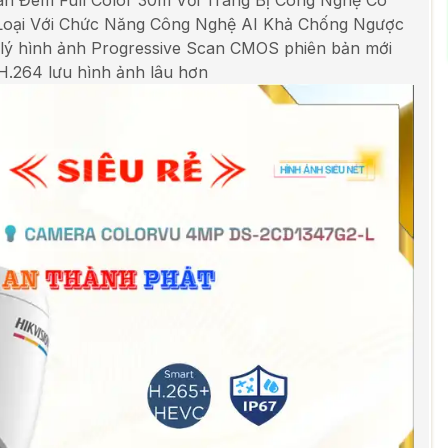
 Đêm Full Color 30m Với Trang Bị Công Nghệ Có
Loại Với Chức Năng Công Nghệ AI Khả Chống Ngược
ý hình ảnh Progressive Scan CMOS phiên bản mới
.264 lưu hình ảnh lâu hơn