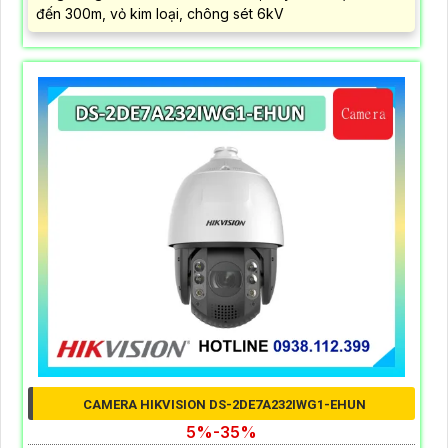
đến 300m, vỏ kim loại, chông sét 6kV
CAMERA HIKVISION DS-2DE7A232IWG1-EHUN
5%-35%