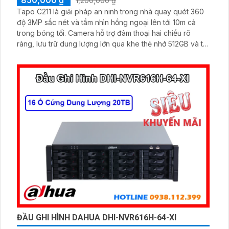
1,200,000 ₫
Tapo C211 là giải pháp an ninh trong nhà quay quét 360
độ 3MP sắc nét và tầm nhìn hồng ngoại lên tới 10m cả
trong bóng tối. Camera hỗ trợ đàm thoại hai chiều rõ
ràng, lưu trữ dung lượng lớn qua khe thẻ nhớ 512GB và tự
động phát hiện chuyển động bất thường.
ĐẦU GHI HÌNH DAHUA DHI-NVR616H-64-XI