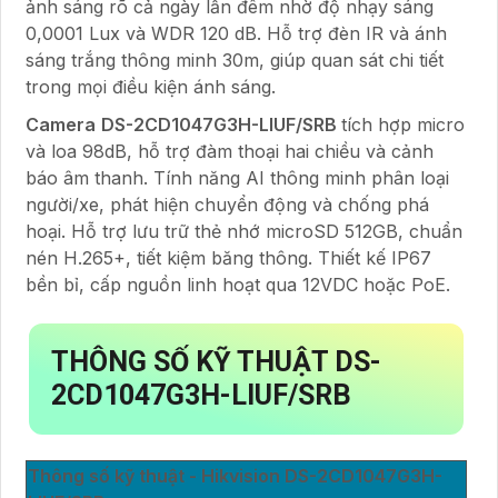
ảnh sáng rõ cả ngày lẫn đêm nhờ độ nhạy sáng
0,0001 Lux và WDR 120 dB. Hỗ trợ đèn IR và ánh
sáng trắng thông minh 30m, giúp quan sát chi tiết
trong mọi điều kiện ánh sáng.
Camera
DS-2CD1047G3H-LIUF/SRB
tích hợp micro
và loa 98dB, hỗ trợ đàm thoại hai chiều và cảnh
báo âm thanh. Tính năng AI thông minh phân loại
người/xe, phát hiện chuyển động và chống phá
hoại. Hỗ trợ lưu trữ thẻ nhớ microSD 512GB, chuẩn
nén H.265+, tiết kiệm băng thông. Thiết kế IP67
bền bỉ, cấp nguồn linh hoạt qua 12VDC hoặc PoE.
THÔNG SỐ KỸ THUẬT DS-
2CD1047G3H-LIUF/SRB
Thông số kỹ thuật - Hikvision DS-2CD1047G3H-