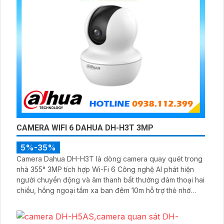
CAMERA WIFI 6 DAHUA DH-H3T 3MP
5%-35%
Camera Dahua DH-H3T là dòng camera quay quét trong
nhà 355° 3MP tích hợp Wi-Fi 6 Công nghệ AI phát hiện
người chuyển động và âm thanh bất thường đàm thoại hai
chiều, hồng ngoại tầm xa ban đêm 10m hỗ trợ thẻ nhớ
MicroSD 256GB ONVIF và điều khiển từ xa qua ứng dụng
DMSS