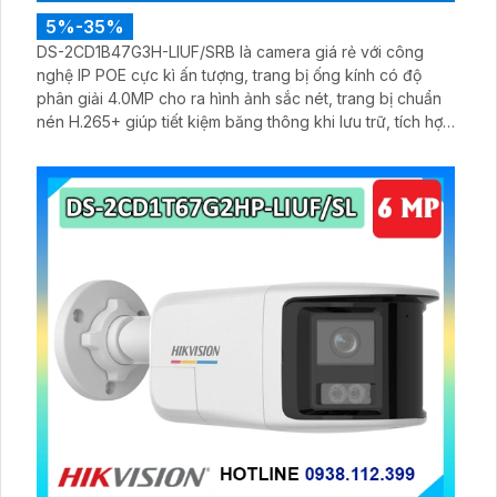
5%-35%
DS-2CD1B47G3H-LIUF/SRB là camera giá rẻ với công
nghệ IP POE cực kì ấn tượng, trang bị ống kính có độ
phân giải 4.0MP cho ra hình ảnh sắc nét, trang bị chuẩn
nén H.265+ giúp tiết kiệm băng thông khi lưu trữ, tích hợp
micro và loa giúp đàm thoại 2 chiều trực tiếp