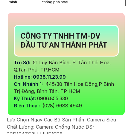
minh
chống phá hoại
CÔNG TY TNHH TM-DV
ĐẦU TƯ AN THÀNH PHÁT
Trụ Sở:
51 Lũy Bán Bích, P. Tân Thới Hòa,
Q.Tân Phú, TP.HCM
Hotline: 0938.11.23.99
Chi Nhánh 1:
445/38 Tân Hòa Đông,P Bình
Trị Đông, Bình Tân, TP HCM
Kỹ Thuật:
0906.855.330
Điện Thoại:
(028) 6688.4949
Lựa Chọn Ngay Các Bộ Sản Phẩm Camera Siêu
Chất Lượng: Camera Chống Nước DS-
2CD1047G3H-LIUF/SRB