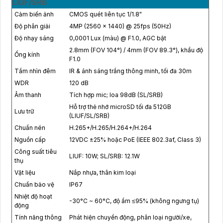
LIUF/SRB
Cảm biến ảnh
CMOS quét liên tục 1/1.8"
Độ phân giải
4MP (2560 × 1440) @ 25fps (50Hz)
Độ nhạy sáng
0,0001 Lux (màu) @ F1.0, AGC bật
2.8mm (FOV 104°) / 4mm (FOV 89.3°), khẩu độ
Ống kính
F1.0
Tầm nhìn đêm
IR & ánh sáng trắng thông minh, tối đa 30m
WDR
120 dB
Âm thanh
Tích hợp mic; loa 98dB (SL/SRB)
Hỗ trợ thẻ nhớ microSD tối đa 512GB
Lưu trữ
(LIUF/SL/SRB)
Chuẩn nén
H.265+/H.265/H.264+/H.264
Nguồn cấp
12VDC ±25% hoặc PoE (IEEE 802.3af, Class 3)
Công suất tiêu
LIUF: 10W; SL/SRB: 12.1W
thụ
Vật liệu
Nắp nhựa, thân kim loại
Chuẩn bảo vệ
IP67
Nhiệt độ hoạt
-30°C ~ 60°C, độ ẩm ≤95% (không ngưng tụ)
động
Tính năng thông
Phát hiện chuyển động, phân loại người/xe,