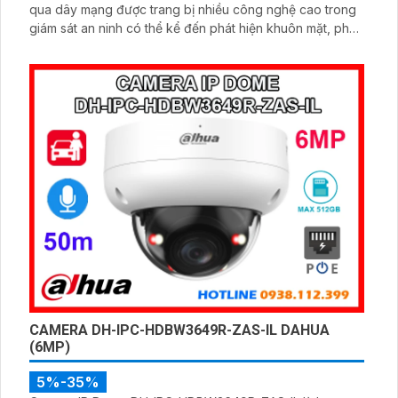
qua dây mạng được trang bị nhiều công nghệ cao trong
giám sát an ninh có thể kể đến phát hiện khuôn mặt, phát
hiện vật thể rơi, phát hiện lãng vãng.
CAMERA DH-IPC-HDBW3649R-ZAS-IL DAHUA
(6MP)
5%-35%