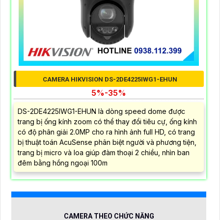
CAMERA HIKVISION DS-2DE4225IWG1-EHUN
5%-35%
DS-2DE4225IWG1-EHUN là dòng speed dome được
trang bị ống kính zoom có thể thay đổi tiêu cự, ống kính
có độ phân giải 2.0MP cho ra hình ảnh full HD, có trang
bị thuật toán AcuSense phân biệt người và phương tiện,
trang bị micro và loa giúp đàm thoại 2 chiều, nhìn ban
đêm bằng hồng ngoại 100m
CAMERA THEO CHỨC NĂNG