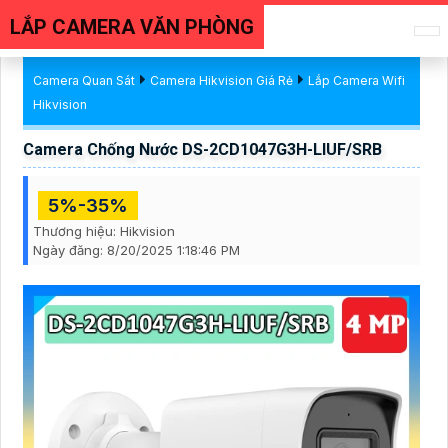
LẮP CAMERA VĂN PHÒNG
Camera Quan Sát
Camera Hikvision Giá Rẻ
Lắp Camera Wifi
Hikvision
Camera Chống Nước DS-2CD1047G3H-LIUF/SRB
5%-35%
Thương hiệu:
Hikvision
Ngày đăng:
8/20/2025 1:18:46 PM