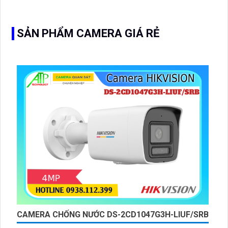
đặt cho kho hàng, nhà xưởng, khu phố và khu vực cần
giám sát ngoài trời
SẢN PHẨM CAMERA GIÁ RẺ
CAMERA CHỐNG NƯỚC DS-2CD1047G3H-LIUF/SRB