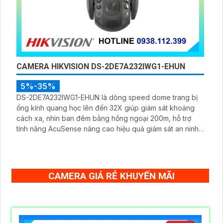
CAMERA HIKVISION DS-2DE7A232IWG1-EHUN
5%-35%
DS-2DE7A232IWG1-EHUN là dòng speed dome trang bị
ống kính quang học lên đến 32X giúp giám sát khoảng
cách xa, nhìn ban đêm bằng hồng ngoại 200m, hỗ trợ
tính năng AcuSense nâng cao hiệu quả giám sát an ninh,
có tốc độ lấy nét cao nhờ công nghệ Self-learning
CAMERA GIÁ RẺ KHUYẾN MÃI