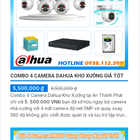
COMBO 4 CAMERA DAHUA KHO XƯỞNG GIÁ TỐT
5,500,000 ₫
6,500,000 ₫
Combo 4 Camera Dahua Kho Xưởng tại An Thành Phát
chỉ với
5. 500.000 VNĐ
bạn đã sỡ hữu ngay bộ camera
nhà xưởng với 4 mắt camera độ nét 5MP và quay xoay
360 độ không góc chết được quản lý và lưu trữ tập trung
về đầu ghi hình ổ cứng hỗ trợ xem qua tivi