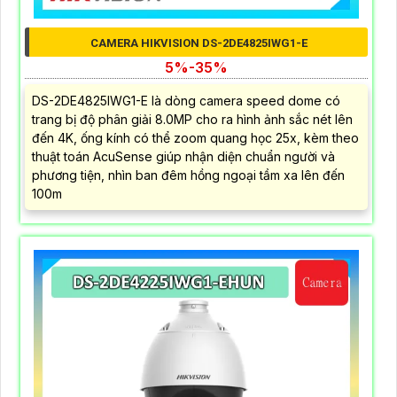
CAMERA HIKVISION DS-2DE4825IWG1-E
5%-35%
DS-2DE4825IWG1-E là dòng camera speed dome có
trang bị độ phân giải 8.0MP cho ra hình ảnh sắc nét lên
đến 4K, ống kính có thể zoom quang học 25x, kèm theo
thuật toán AcuSense giúp nhận diện chuẩn người và
phương tiện, nhìn ban đêm hồng ngoại tầm xa lên đến
100m