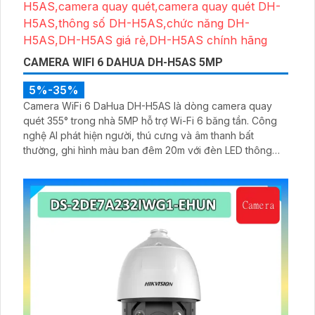
CAMERA WIFI 6 DAHUA DH-H5AS 5MP
5%-35%
Camera WiFi 6 DaHua DH-H5AS là dòng camera quay
quét 355° trong nhà 5MP hỗ trợ Wi-Fi 6 băng tần. Công
nghệ AI phát hiện người, thú cưng và âm thanh bất
thường, ghi hình màu ban đêm 20m với đèn LED thông
minh 10m, hỗ trợ thẻ nhớ 256GB và quản lý từ xa qua ứng
dụng DMSS,