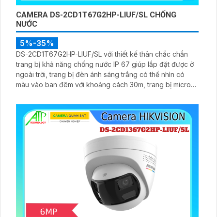
CAMERA DS-2CD1T67G2HP-LIUF/SL CHỐNG
NƯỚC
5%-35%
DS-2CD1T67G2HP-LIUF/SL với thiết kế thân chắc chắn
trang bị khả năng chống nước IP 67 giúp lắp đặt được ở
ngoài trời, trang bị đèn ánh sáng trắng có thể nhìn có
màu vào ban đêm với khoảng cách 30m, trang bị micro
và loa giúp đàm thoại 2 chiều ấn tượng