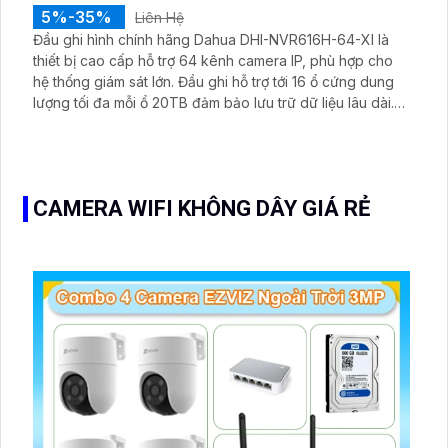
5%-35%
Liên Hệ
Đầu ghi hình chính hãng Dahua DHI-NVR616H-64-XI là
thiết bị cao cấp hỗ trợ 64 kênh camera IP, phù hợp cho
hệ thống giám sát lớn. Đầu ghi hỗ trợ tới 16 ổ cứng dung
lượng tối đa mỗi ổ 20TB đảm bảo lưu trữ dữ liệu lâu dài.
Với hiệu suất mạnh mẽ và giá thành hợp lý, đây là lựa
chọn tối ưu cho doanh nghiệp.
CAMERA WIFI KHÔNG DÂY GIÁ RẺ