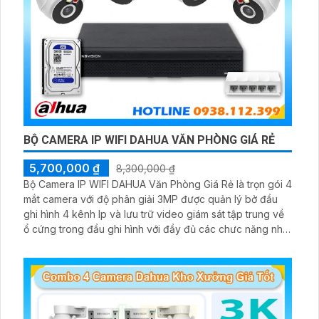
BỘ CAMERA IP WIFI DAHUA VĂN PHÒNG GIÁ RẺ
5,700,000 ₫
8,300,000 ₫
Bộ Camera IP WIFI DAHUA Văn Phòng Giá Rẻ là trọn gói 4
mắt camera với độ phân giải 3MP được quản lý bở đầu
ghi hình 4 kênh Ip và lưu trữ video giám sát tập trung về
ổ cứng trong đầu ghi hình với đầy đủ các chưc năng như
AI Phát hiện chuyển động, đàm thoại âm thanh 2 chiều và
giám sát có màu vào ban đêm