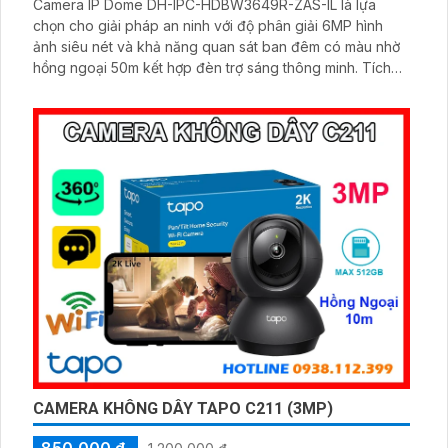
Camera IP Dome DH-IPC-HDBW3649R-ZAS-IL là lựa
chọn cho giải pháp an ninh với độ phân giải 6MP hình
ảnh siêu nét và khả năng quan sát ban đêm có màu nhờ
hồng ngoại 50m kết hợp đèn trợ sáng thông minh. Tích
hợp micro thu âm, khe cắm thẻ nhớ lên đến 512GB và
công nghệ AI phát hiện chính xác người và xe, camera
đáp ứng tối đa nhu cầu giám sát chuyên nghiệp hỗ trợ
PoE giúp lắp đặt dễ dàng
CAMERA KHÔNG DÂY TAPO C211 (3MP)
850,000 ₫