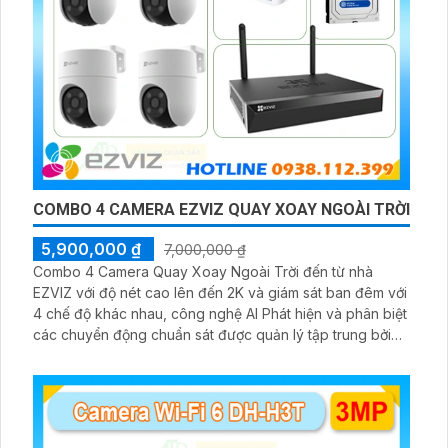
COMBO 4 CAMERA EZVIZ QUAY XOAY NGOÀI TRỜI
5,900,000 ₫
7,000,000 ₫
Combo 4 Camera Quay Xoay Ngoài Trời đến từ nhà
EZVIZ với độ nét cao lên đến 2K và giám sát ban đêm với
4 chế độ khác nhau, công nghệ AI Phát hiện và phân biệt
các chuyển động chuẩn sát được quản lý tập trung bởi
đầu ghi hình IP WiFi