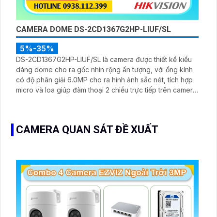
CAMERA DOME DS-2CD1367G2HP-LIUF/SL
5%-35%
DS-2CD1367G2HP-LIUF/SL là camera được thiết kế kiểu
dáng dome cho ra gốc nhìn rộng ấn tượng, với ống kính
có độ phân giải 6.0MP cho ra hình ảnh sắc nét, tích hợp
micro và loa giúp đàm thoại 2 chiều trực tiếp trên camera,
trang bị chống nước IP 67
CAMERA QUAN SÁT ĐỀ XUẤT