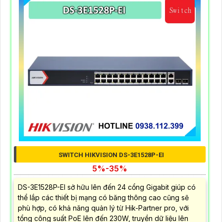
SWITCH HIKVISION DS-3E1528P-EI
5%-35%
DS-3E1528P-EI sở hữu lên đến 24 cổng Gigabit giúp có
thể lắp các thiết bị mạng có băng thông cao cũng sẽ
phù hợp, có khả năng quản lý từ Hik-Partner pro, với
tổng công suất PoE lên đến 230W, truyền dữ liệu lên