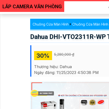
LẮP CAMERA VĂN PHÒNG
Chuông Cửa Màn Hình
Chuông Cửa Màn Hình
Dahua DHI-VTO2311R-WP Th
30%
5,280,000 ₫
Thương hiệu:
Dahua
Ngày đăng:
11/25/2023 4:50:38 PM