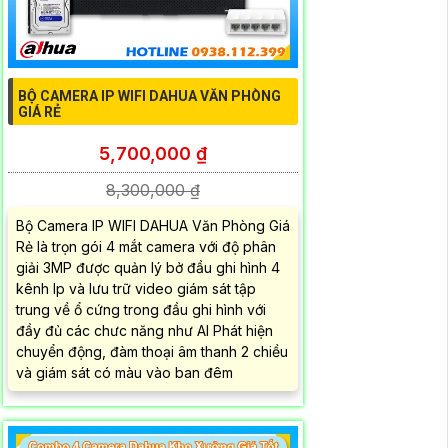
BỘ CAMERA IP WIFI DAHUA VĂN PHÒNG
GIÁ RẺ
5,700,000 ₫
8,300,000 ₫
Bộ Camera IP WIFI DAHUA Văn Phòng Giá
Rẻ là trọn gói 4 mắt camera với độ phân
giải 3MP được quản lý bở đầu ghi hình 4
kênh Ip và lưu trữ video giám sát tập
trung về ổ cứng trong đầu ghi hình với
đầy đủ các chưc năng như AI Phát hiện
chuyển động, đàm thoại âm thanh 2 chiều
và giám sát có màu vào ban đêm