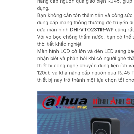
năng cấp nguồn qua giao diện RJ45, giúp bạ
dụng.
Bạn không cần tốn thêm tiền và công sức 
dụng cáp mạng thông thường để truyền dữ 
cửa màn hình
DHI-VTO2311R-WP
cũng rất
Với vỏ bọc chống thấm nước, bạn có thể sử 
thời tiết khắc nghiệt.
Màn hình LCD cỡ lớn và đèn LED sáng báo
nhận biết và phản hồi khi có người ghé 
thiết bị công nghệ chuyên dụng tiện ích
120db và khả năng cấp nguồn qua RJ45 T
thiết bị này trở thành một lựa chọn tốt c