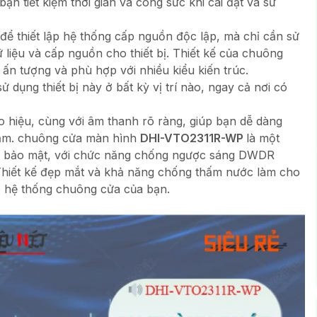
n tiết kiệm thời gian và công sức khi cài đặt và sử
để thiết lập hệ thống cấp nguồn độc lập, mà chỉ cần sử
liệu và cấp nguồn cho thiết bị. Thiết kế của chuông
 ấn tượng và phù hợp với nhiều kiểu kiến trúc.
dụng thiết bị này ở bất kỳ vị trí nào, ngay cả nơi có
 hiệu, cùng với âm thanh rõ ràng, giúp bạn dễ dàng
thăm. chuông cửa màn hình
DHI-VTO2311R-WP
là một
 và bảo mật, với chức năng chống ngược sáng DWDR
hiết kế đẹp mắt và khả năng chống thấm nước làm cho
ho hệ thống chuông cửa của bạn.