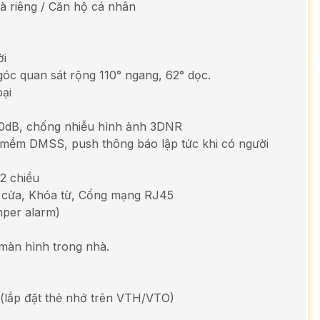
hà riêng / Căn hộ cá nhân
ời
óc quan sát rộng 110° ngang, 62° dọc.
ại
0dB, chống nhiễu hình ảnh 3DNR
n mềm DMSS, push thông báo lập tức khi có người
 2 chiều
ái cửa, Khóa từ, Cổng mạng RJ45
mper alarm)
 màn hình trong nhà.
o (lắp đặt thẻ nhớ trên VTH/VTO)