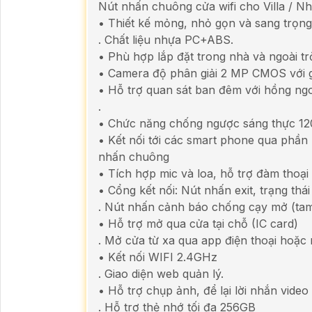
Nút nhấn chuông cửa wifi cho Villa / N
• Thiết kế mỏng, nhỏ gọn và sang trọng
. Chất liệu nhựa PC+ABS.
• Phù hợp lắp đặt trong nhà và ngoài tr
• Camera độ phân giải 2 MP CMOS với g
• Hỗ trợ quan sát ban đêm với hồng ngo
.
• Chức năng chống ngược sáng thực 12
• Kết nối tới các smart phone qua phầ
nhấn chuông
• Tích hợp mic và loa, hỗ trợ đàm thoại
• Cổng kết nối: Nút nhấn exit, trạng th
. Nút nhấn cảnh báo chống cạy mở (ta
• Hỗ trợ mở qua cửa tại chỗ (IC card)
. Mở cửa từ xa qua app điện thoại hoặc
• Kết nối WIFI 2.4GHz
. Giao diện web quản lý.
• Hỗ trợ chụp ảnh, để lại lời nhắn vide
. Hỗ trợ thẻ nhớ tối đa 256GB