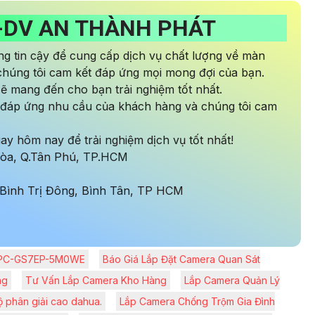
-DV AN THÀNH PHÁT
g tin cậy để cung cấp dịch vụ chất lượng về màn
 chúng tôi cam kết đáp ứng mọi mong đợi của bạn.
 sẽ mang đến cho bạn trải nghiệm tốt nhất.
à đáp ứng nhu cầu của khách hàng và chúng tôi cam
gay hôm nay để trải nghiệm dịch vụ tốt nhất!
 Hòa, Q.Tân Phú, TP.HCM
Bình Trị Đông, Bình Tân, TP HCM
i IPC-GS7EP-5M0WE
Báo Giá Lắp Đặt Camera Quan Sát
ng
Tư Vấn Lắp Camera Kho Hàng
Lắp Camera Quản Lý
 phân giải cao dahua.
Lắp Camera Chống Trộm Gia Đình