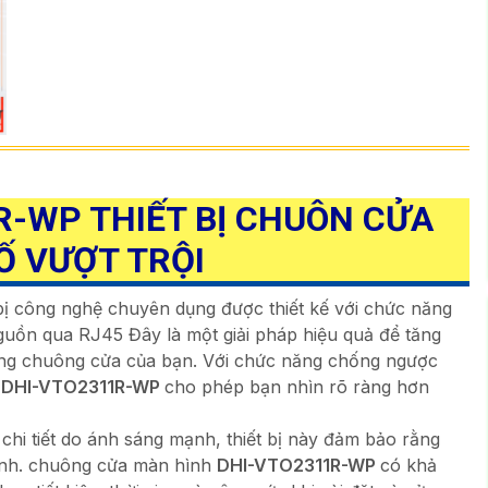
R-WP THIẾT BỊ CHUÔN CỬA
Ố VƯỢT TRỘI
 bị công nghệ chuyên dụng được thiết kế với chức năng
ồn qua RJ45 Đây là một giải pháp hiệu quả để tăng
hống chuông cửa của bạn. Với chức năng chống ngược
h
DHI-VTO2311R-WP
cho phép bạn nhìn rõ ràng hơn
chi tiết do ánh sáng mạnh, thiết bị này đảm bảo rằng
 hình. chuông cửa màn hình
DHI-VTO2311R-WP
có khả