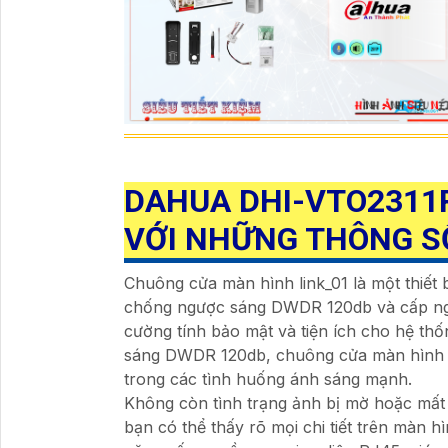
DAHUA DHI-VTO2311
VỚI NHỮNG THÔNG S
Chuông cửa màn hình link_01 là một thiết
chống ngược sáng DWDR 120db và cấp ngu
cường tính bảo mật và tiện ích cho hệ t
sáng DWDR 120db, chuông cửa màn hìn
trong các tình huống ánh sáng mạnh.
Không còn tình trạng ảnh bị mờ hoặc mất 
bạn có thể thấy rõ mọi chi tiết trên màn