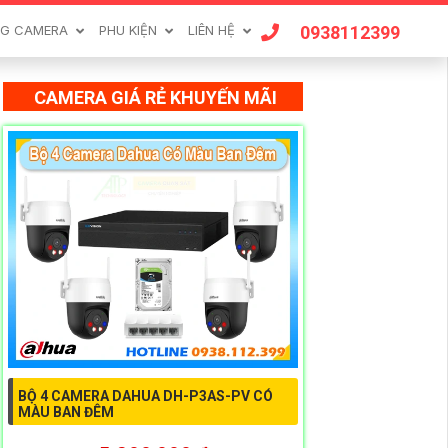
0938112399
G CAMERA
PHU KIỆN
LIÊN HỆ
CAMERA GIÁ RẺ KHUYẾN MÃI
BỘ 4 CAMERA DAHUA DH-P3AS-PV CÓ
MÀU BAN ĐÊM