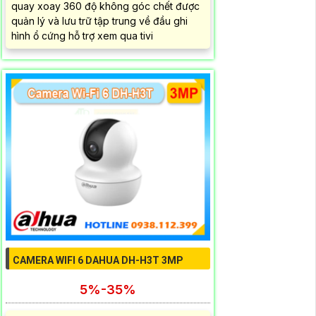
quay xoay 360 độ không góc chết được
quản lý và lưu trữ tập trung về đầu ghi
hình ổ cứng hỗ trợ xem qua tivi
CAMERA WIFI 6 DAHUA DH-H3T 3MP
5%-35%