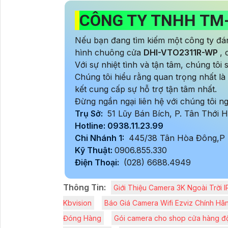
CÔNG TY TNHH TM
Nếu bạn đang tìm kiếm một công ty đán
hình chuông cửa
DHI-VTO2311R-WP
,
Với sự nhiệt tình và tận tâm, chúng tôi
Chúng tôi hiểu rằng quan trọng nhất l
kết cung cấp sự hỗ trợ tận tâm nhất.
Đừng ngần ngại liên hệ với chúng tôi n
Trụ Sở:
51 Lũy Bán Bích, P. Tân Thới
Hotline: 0938.11.23.99
Chi Nhánh 1:
445/38 Tân Hòa Đông,P 
Kỹ Thuật:
0906.855.330
Điện Thoại:
(028) 6688.4949
Thông Tin:
Giới Thiệu Camera 3K Ngoài Trờ
Kbvision
Báo Giá Camera Wifi Ezviz Chính Hã
Đóng Hàng
Gói camera cho shop cửa hàng độ