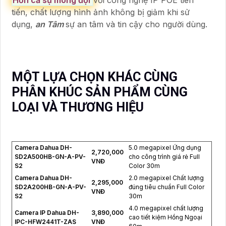
tiến, chất lượng hình ảnh không bị giảm khi sử
dụng,
an Tâm
sự an tâm và tin cậy cho người dùng.
MỘT LỰA CHỌN KHÁC CÙNG
PHÂN KHÚC SẢN PHẨM CÙNG
LOẠI VÀ THƯƠNG HIỆU
Camera Dahua DH-
5.0 megapixel Ứng dụng
2,720,000
SD2A500HB-GN-A-PV-
cho công trình giá rẻ Full
VNĐ
S2
Color 30m
Camera Dahua DH-
2.0 megapixel Chất lượng
2,295,000
SD2A200HB-GN-A-PV-
đúng tiêu chuẩn Full Color
VNĐ
S2
30m
4.0 megapixel chất lượng
Camera IP Dahua DH-
3,890,000
cao tiết kiệm Hồng Ngoại
IPC-HFW2441T-ZAS
VNĐ