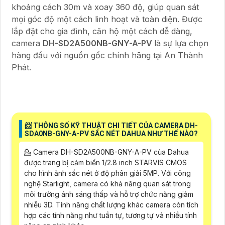
khoảng cách 30m và xoay 360 độ, giúp quan sát
mọi góc độ một cách linh hoạt và toàn diện. Được
lắp đặt cho gia đình, căn hộ một cách dễ dàng,
camera
DH-SD2A500NB-GNY-A-PV
là sự lựa chọn
hàng đầu với nguồn gốc chính hãng tại An Thành
Phát.
📨 THÔNG SỐ KỸ THUẬT CHI TIẾT CỦA CAMERA DH-
SDA0NB-GNY-A-PV SẮC NÉT DAHUA NHƯ THẾ NÀO?
💁 Camera DH-SD2A500NB-GNY-A-PV của Dahua
được trang bị cảm biến 1/2.8 inch STARVIS CMOS
cho hình ảnh sắc nét ở độ phân giải 5MP. Với công
nghệ Starlight, camera có khả năng quan sát trong
môi trường ánh sáng thấp và hỗ trợ chức năng giảm
nhiễu 3D. Tính năng chất lượng khác camera còn tích
hợp các tính năng như tuần tự, tương tự và nhiều tính