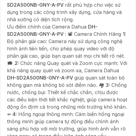
SD2A500NB-GNY-A-PV
rất phù hợp cho việc sử
dụng trong các công trình xây dựng, cửa hàng và
nhà xưởng có diện tích rộng.
Ưu điểm chính của Camera Dahua
DH-
SD2A500NB-GNY-A-PV
: 📽 Camera Chính Hãng
1:
Độ phân giải cao: Camera này sử dụng công nghệ
hình ảnh tiên tiến, cho phép quay video với độ
phân giải cao, giúp bạn quan sát mọi chi tiết rõ nét.
🗯️
2:
Chức năng Quay quét và Zoom cực mạnh: Với
khả năng quay quét và zoom xa, Camera Dahua
DH-SD2A500NB-GNY-A-PV
giúp quan sát toàn bộ
không gian mà không bỏ sót điểm nào. 🏘
3:
Chống
nước, chống bụi: Thiết kế chắc chắn, chịu được
các điều kiện thời tiết khắc nghiệt, giúp camera hoạt
động ổn định cả trong những môi trường khó khăn.
⤃
4:
Hồng ngoại thông minh: Cảm biến hồng ngoại
thông minh giúp camera tự động điều chỉnh ánh
sáng phù hợp với môi trường, giúp hình ảnh vẫn rõ
ràng ngay cả trong điều kiện ánh sáng yếu.