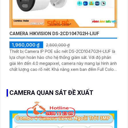
CAMERA HIKVISION DS-2CD1047G2H-LIUF
1,960,000 ₫
2,800,000 ₫
Thiết bị Camera IP POE sắc nét DS-2CD1047G2H-LIUF là
lựa chọn hoàn hảo cho hệ thống giám sát. Với độ phân
giải lên đến 4.0 megapixel, camera này mang lại hình ảnh
chất lượng cao rõ nét. Khả năng xem ban đêm Full Color
trong khoảng cách 30m là điểm đáng chú ý, giúp quan
sát được mọi chi tiết dù trong ánh sáng yếu
CAMERA QUAN SÁT ĐỀ XUẤT