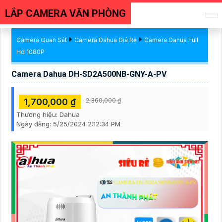
LẮP CAMERA VĂN PHÒNG
Camera Quan Sát
Camera Dahua Giá Rẻ
Camera Dahua Full
Hd 1080P
Camera Dahua DH-SD2A500NB-GNY-A-PV
1,700,000 ₫
2,360,000 ₫
Thương hiệu:
Dahua
Ngày đăng:
5/25/2024 2:12:34 PM