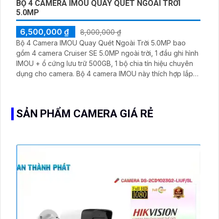
BỘ 4 CAMERA IMOU QUAY QUÉT NGOÀI TRỜI
5.0MP
6,500,000 ₫
8,000,000 ₫
Bộ 4 Camera IMOU Quay Quét Ngoài Trời 5.0MP bao
gồm 4 camera Cruiser SE 5.0MP ngoài trời, 1 đầu ghi hình
IMOU + ổ cứng lưu trữ 500GB, 1 bộ chia tín hiệu chuyên
dụng cho camera. Bộ 4 camera IMOU này thích hợp lắp
đặt cho kho hàng, nhà xưởng, khu phố và khu vực cần
giám sát ngoài trời
SẢN PHẨM CAMERA GIÁ RẺ