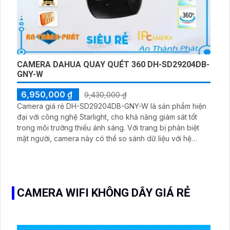
CAMERA DAHUA QUAY QUÉT 360 DH-SD29204DB-
GNY-W
6,950,000 ₫
9,430,000 ₫
Camera giá rẻ DH-SD29204DB-GNY-W là sản phẩm hiện
đại với công nghệ Starlight, cho khả năng giám sát tốt
trong môi trường thiếu ánh sáng. Với trang bị phân biệt
mặt người, camera này có thể so sánh dữ liệu với hệ
thống IP POE có sẵn, giúp nâng cao hiệu suất giám sát.
Sản phẩm đáng tin cậy, giúp bảo vệ gia đình và tài sản
an toàn.
CAMERA WIFI KHÔNG DÂY GIÁ RẺ