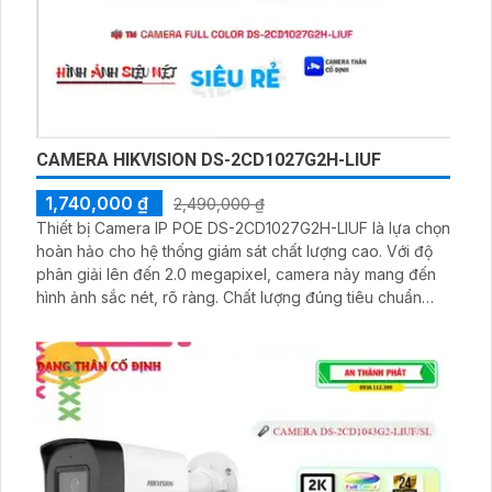
CAMERA HIKVISION DS-2CD1027G2H-LIUF
1,740,000 ₫
2,490,000 ₫
Thiết bị Camera IP POE DS-2CD1027G2H-LIUF là lựa chọn
hoàn hảo cho hệ thống giám sát chất lượng cao. Với độ
phân giải lên đến 2.0 megapixel, camera này mang đến
hình ảnh sắc nét, rõ ràng. Chất lượng đúng tiêu chuẩn
cùng khả năng xem Full Color 30m vào ban đêm giúp
bạn không bỏ lỡ bất kỳ chi tiết nào