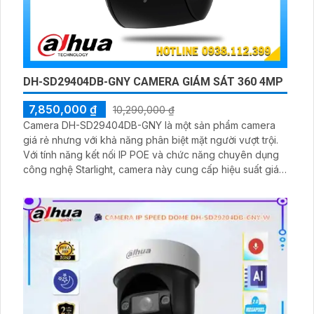
DH-SD29404DB-GNY CAMERA GIÁM SÁT 360 4MP
7,850,000 ₫
10,290,000 ₫
Camera DH-SD29404DB-GNY là một sản phẩm camera
giá rẻ nhưng với khả năng phân biệt mặt người vượt trội.
Với tính năng kết nối IP POE và chức năng chuyên dụng
công nghệ Starlight, camera này cung cấp hiệu suất giám
sát tốt trong môi trường thiếu ánh sáng. Được thiết kế để
sử dụng đơn giản, ổn định và an toàn, camera này đáng
để cân nhắc cho các ứng dụng giám sát an ninh.