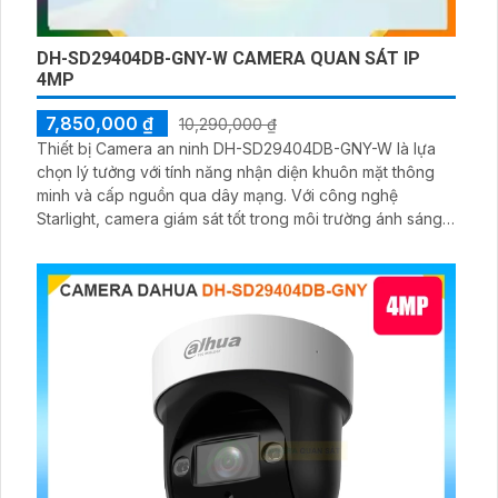
DH-SD29404DB-GNY-W CAMERA QUAN SÁT IP
4MP
7,850,000 ₫
10,290,000 ₫
Thiết bị Camera an ninh DH-SD29404DB-GNY-W là lựa
chọn lý tưởng với tính năng nhận diện khuôn mặt thông
minh và cấp nguồn qua dây mạng. Với công nghệ
Starlight, camera giám sát tốt trong môi trường ánh sáng
yếu và hồng ngoại Smart IR giúp quan sát ban đêm đến
50m. Phù hợp cho căn hộ, nhà phố, thiết bị Dome kim loại
có chức năng PTZ và zoom quang giám sát linh động