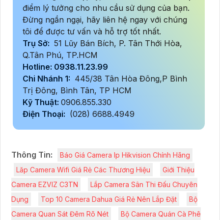
điểm lý tưởng cho nhu cầu sử dụng của bạn.
Đừng ngần ngại, hãy liên hệ ngay với chúng
tôi để được tư vấn và hỗ trợ tốt nhất.
Trụ Sở:
51 Lũy Bán Bích, P. Tân Thới Hòa,
Q.Tân Phú, TP.HCM
Hotline: 0938.11.23.99
Chi Nhánh 1:
445/38 Tân Hòa Đông,P Bình
Trị Đông, Bình Tân, TP HCM
Kỹ Thuật:
0906.855.330
Điện Thoại:
(028) 6688.4949
Thông Tin:
Báo Giá Camera Ip Hikvision Chính Hãng
Lăp Camera Wifi Giá Rẻ Các Thương Hiệu
Giới Thiệu
Camera EZVIZ C3TN
Lắp Camera Sân Thi Đấu Chuyên
Dụng
Top 10 Camera Dahua Giá Rẻ Nên Lắp Đặt
Bộ
Camera Quan Sát Đêm Rõ Nét
Bộ Camera Quán Cà Phê