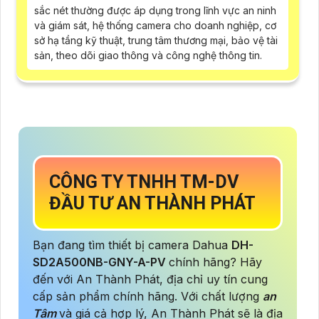
sắc nét thường được áp dụng trong lĩnh vực an ninh
và giám sát, hệ thống camera cho doanh nghiệp, cơ
sở hạ tầng kỹ thuật, trung tâm thương mại, bảo vệ tài
sản, theo dõi giao thông và công nghệ thông tin.
CÔNG TY TNHH TM-DV
ĐẦU TƯ AN THÀNH PHÁT
Bạn đang tìm thiết bị camera Dahua
DH-
SD2A500NB-GNY-A-PV
chính hãng? Hãy
đến với An Thành Phát, địa chỉ uy tín cung
cấp sản phẩm chính hãng. Với chất lượng
an
Tâm
và giá cả hợp lý, An Thành Phát sẽ là địa