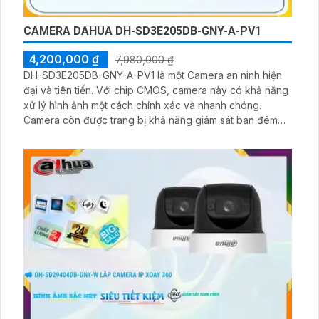
CAMERA DAHUA DH-SD3E205DB-GNY-A-PV1
4,200,000 ₫
7,980,000 ₫
DH-SD3E205DB-GNY-A-PV1 là một Camera an ninh hiện
đại và tiên tiến. Với chip CMOS, camera này có khả năng
xử lý hình ảnh một cách chính xác và nhanh chóng.
Camera còn được trang bị khả năng giám sát ban đêm
thông qua công nghệ hồng ngoại tiên tiến, cho phép
quan sát trong khoảng cách lên đến 50m với hình ảnh
sắc nét đến Full HD 1080P. Camera cũng hỗ trợ các công
nghệ nén video như H