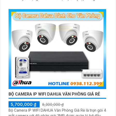
đầu ghi hình IP WiFi
BỘ CAMERA IP WIFI DAHUA VĂN PHÒNG GIÁ RẺ
5,700,000 ₫
8,300,000 ₫
Bộ Camera IP WIFI DAHUA Văn Phòng Giá Rẻ là trọn gói 4
mắt camera với độ phân giải 3MP được quản lý bở đầu