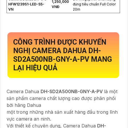
1,250,000
HFW1239S1-LED-S5-
đúng tiêu chuẩn Full Color
VNĐ
VN
20m
CÔNG TRÌNH ĐƯỢC KHUYẾN
NGHỊ CAMERA DAHUA
DH-
SD2A500NB-GNY-A-PV
MANG
LẠI HIỆU QUẢ
Camera Dahua
DH-SD2A500NB-GNY-A-PV
là một
sản phẩm camera chất lượng cao được phân phối
bởi hãng Dahua
một trong những nhà sản xuất hàng đầu trong lĩnh
vực camera an ninh.
Với thiết kế chuyên dụng, Camera Dahua
DH-