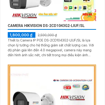
CAMERA HIKVISION DS-2CD1043G2-LIUF/SL
1,800,000 ₫
2,590,000 ₫
Thiết bị Camera IP POE DS-2CD1043G2-LIUF/SL là lựa
chọn lý tưởng cho hệ thống giám sát chất lượng cao. Với
độ phân giải lên đến 4.0 megapixel, camera này mang
đến hình ảnh sắc nét, chi tiết trong mọi điều kiện ánh
sáng. Khả năng xem đêm Full Color trong khoảng cách
30m giúp quan sát ban đêm như ban ngày