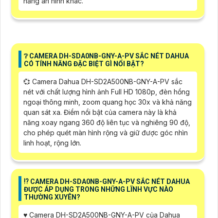
năng an ninh khác.
❔ CAMERA DH-SDA0NB-GNY-A-PV SẮC NÉT DAHUA
CÓ TÍNH NĂNG ĐẶC BIỆT GÌ NỔI BẬT?
💞 Camera Dahua DH-SD2A500NB-GNY-A-PV sắc
nét với chất lượng hình ảnh Full HD 1080p, đèn hồng
ngoại thông minh, zoom quang học 30x và khả năng
quan sát xa. Điểm nổi bật của camera này là khả
năng xoay ngang 360 độ liên tục và nghiêng 90 độ,
cho phép quét màn hình rộng và giữ được góc nhìn
linh hoạt, rộng lớn.
⁉️ CAMERA DH-SDA0NB-GNY-A-PV SẮC NÉT DAHUA
ĐƯỢC ÁP DỤNG TRONG NHỮNG LĨNH VỰC NÀO
THƯỜNG XUYÊN?
♥️ Camera DH-SD2A500NB-GNY-A-PV của Dahua