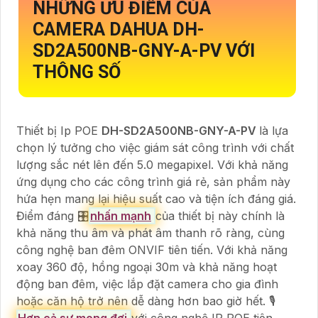
NHỮNG ƯU ĐIỂM CỦA
CAMERA DAHUA
DH-
SD2A500NB-GNY-A-PV
VỚI
THÔNG SỐ
Thiết bị Ip POE
DH-SD2A500NB-GNY-A-PV
là lựa
chọn lý tưởng cho việc giám sát công trình với chất
lượng sắc nét lên đến 5.0 megapixel. Với khả năng
ứng dụng cho các công trình giá rẻ, sản phẩm này
hứa hẹn mang lại hiệu suất cao và tiện ích đáng giá.
Điểm đáng 🎛
nhấn mạnh
của thiết bị này chính là
khả năng thu âm và phát âm thanh rõ ràng, cùng
công nghệ ban đêm ONVIF tiên tiến. Với khả năng
xoay 360 độ, hồng ngoại 30m và khả năng hoạt
động ban đêm, việc lắp đặt camera cho gia đình
hoặc căn hộ trở nên dễ dàng hơn bao giờ hết. 🎙
Hơn cả sự mong đợi
với công nghệ IP POE tiên