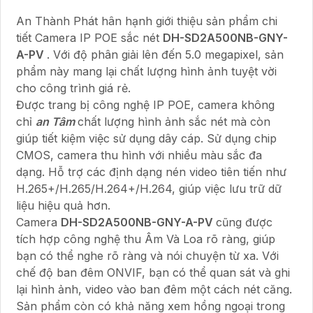
An Thành Phát hân hạnh giới thiệu sản phẩm chi
tiết Camera IP POE sắc nét
DH-SD2A500NB-GNY-
A-PV
. Với độ phân giải lên đến 5.0 megapixel, sản
phẩm này mang lại chất lượng hình ảnh tuyệt vời
cho công trình giá rẻ.
Được trang bị công nghệ IP POE, camera không
chỉ
an Tâm
chất lượng hình ảnh sắc nét mà còn
giúp tiết kiệm việc sử dụng dây cáp. Sử dụng chip
CMOS, camera thu hình với nhiều màu sắc đa
dạng. Hỗ trợ các định dạng nén video tiên tiến như
H.265+/H.265/H.264+/H.264, giúp việc lưu trữ dữ
liệu hiệu quả hơn.
Camera
DH-SD2A500NB-GNY-A-PV
cũng được
tích hợp công nghệ thu Âm Và Loa rõ ràng, giúp
bạn có thể nghe rõ ràng và nói chuyện từ xa. Với
chế độ ban đêm ONVIF, bạn có thể quan sát và ghi
lại hình ảnh, video vào ban đêm một cách nét căng.
Sản phẩm còn có khả năng xem hồng ngoại trong