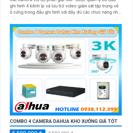
ghi hình 4 kênh Ip và lưu trữ video giám sát tập trung về
ổ cứng trong đầu ghi hình với đầy đủ các chưc năng như
AI Phát hiện chuyển động, đàm thoại âm thanh 2 chiều và
giám sát có màu vào ban đêm
COMBO 4 CAMERA DAHUA KHO XƯỞNG GIÁ TỐT