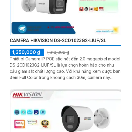
CAMERA HIKVISION DS-2CD1023G2-LIUF/SL
1,350,000 ₫
1,910,000 ₫
Thiết bị Camera IP POE sắc nét đến 2.0 megapixel model
DS-2CD1023G2-LIUF/SL là lựa chọn hoàn hảo cho nhu
cầu giám sát chất lượng cao. Với khả năng xem được ban
đêm Full Color trong khoảng cách 30m, camera này
mang lại trải nghiệm xem ban đêm như ban ngày. Sản
phẩm được trang bị công nghệ IP POE giúp giữ chất
lượng hình ảnh không bị giảm sút