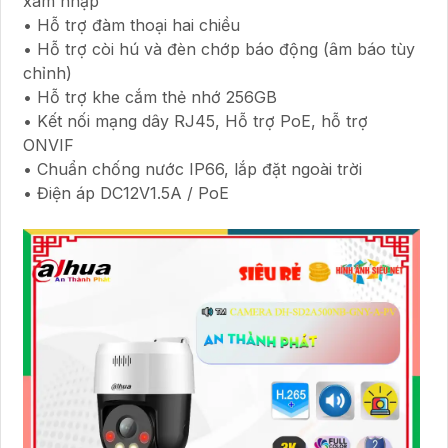
xâm nhập
• Hỗ trợ đàm thoại hai chiều
• Hỗ trợ còi hú và đèn chớp báo động (âm báo tùy
chỉnh)
• Hỗ trợ khe cắm thẻ nhớ 256GB
• Kết nối mạng dây RJ45, Hỗ trợ PoE, hỗ trợ
ONVIF
• Chuẩn chống nước IP66, lắp đặt ngoài trời
• Điện áp DC12V1.5A / PoE