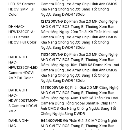
LED-S2 Camera
Camera Dùng Led Array Chip Hình Ảnh CMOS
HDCVI 2MP Full
Khả Năng Chống Ngược Sáng Tốt Chống
Color
Ngược Sáng DWDR 130db
1217200VNÐ
Độ Phân Giải 2.0 MP Công Nghệ
DH-HAC-
AHD CVI TVI BCS Trang Bị Thường Xem Ban
HFW1239CP-A-
Đêm Hồng Ngoại 20m Thiết Kế Thân Kim Loại
LED Camera
Camera Dùng Led Array Chip Hình Ảnh CMOS
HDCVI Full Color
Khả Năng Chống Ngược Sáng Tốt Chống
Ngược Sáng DWDR 130db
1133400VNÐ
Độ Phân Giải 2.0 MP Công Nghệ
DAHUA DH-
AHD CVI TVI BCS Trang Bị Thường Xem Ban
HAC-
Đêm Hồng Ngoại 10m Thiết Kế Dome Kim Loại
HFW1239CP-LED
Camera Dùng Led Array Chip Hình Ảnh CMOS
Camera HDCVI
Khả Năng Chống Ngược Sáng Tốt Chống
2MP Full Color
Ngược Sáng DWDR 130db
1478000VNÐ
Độ Phân Giải 2.0 MP Công Nghệ
DAHUA DH-
AHD CVI TVI BCS Trang Bị Thường Xem Ban
HAC-
Đêm Hồng Ngoại 40m Thiết Kế Thân Kim Loại
HDW1200TMQP-
Camera Dùng Hồng Ngoại Smart IR Chip Hình
A Camera HDCVI
Ảnh CMOS Khả Năng Chống Ngược Sáng Tốt
2MP
Chống Ngược Sáng DWDR
DAHUA DH-
944400VNÐ
Độ Phân Giải 2.0 MP Công Nghệ
HAC-
AHD CVI TVI BCS Trang Bị Thường Xem Ban