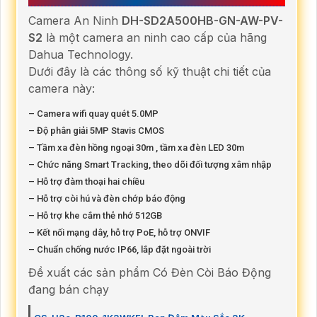
Camera An Ninh
DH-SD2A500HB-GN-AW-PV-
S2
là một camera an ninh cao cấp của hãng
Dahua Technology.
Dưới đây là các thông số kỹ thuật chi tiết của
camera này:
– Camera wifi quay quét 5.0MP
– Độ phân giải 5MP Stavis CMOS
– Tầm xa đèn hồng ngoại 30m , tầm xa đèn LED 30m
– Chức năng Smart Tracking, theo dõi đối tượng xâm nhập
– Hỗ trợ đàm thoại hai chiều
– Hỗ trợ còi hú và đèn chớp báo động
– Hỗ trợ khe cắm thẻ nhớ 512GB
– Kết nối mạng dây, hỗ trợ PoE, hỗ trợ ONVIF
– Chuẩn chống nước IP66, lắp đặt ngoài trời
Đề xuất các sản phẩm Có Đèn Còi Báo Động
đang bán chạy