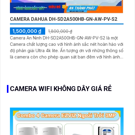
CAMERA DAHUA DH-SD2A500HB-GN-AW-PV-S2
1,500,000 ₫
1,800,000 ₫
Camera An Ninh DH-SD2A500HB-GN-AW-PV-S2 là một
Camera chất lượng cao với hình ảnh sắc nét hoàn hảo với
độ phân giải Ultra 4k lite. Ấn tượng ơn với những thông số
là camera còn cho phép quan sát ban đêm với hình ảnh
sắc nét màu sắc thực tế ở khoảng cách lên đến 30m.
Camera cũng được trang bị công nghệ IP Wifi giúp dễ
dàng kết nối và quản lý từ xa
CAMERA WIFI KHÔNG DÂY GIÁ RẺ