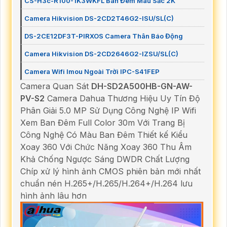
CS-H3c-R100-1K3WKFL Ban Đêm Màu Sắc 2K
Camera Hikvision DS-2CD2T46G2-ISU/SL(C)
DS-2CE12DF3T-PIRXOS Camera Thân Báo Động
Camera Hikvision DS-2CD2646G2-IZSU/SL(C)
Camera Wifi Imou Ngoài Trời IPC-S41FEP
Camera Quan Sát
DH-SD2A500HB-GN-AW-
PV-S2
Camera Dahua Thương Hiệu Uy Tín Độ
Phân Giải 5.0 MP Sử Dụng Công Nghệ IP Wifi
Xem Ban Đêm Full Color 30m Với Trang Bị
Công Nghệ Có Màu Ban Đêm Thiết kế Kiểu
Xoay 360 Với Chức Năng Xoay 360 Thu Âm
Khả Chống Ngược Sáng DWDR Chất Lượng
Chíp xử lý hình ảnh CMOS phiên bản mới nhất
chuẩn nén H.265+/H.265/H.264+/H.264 lưu
hình ảnh lâu hơn