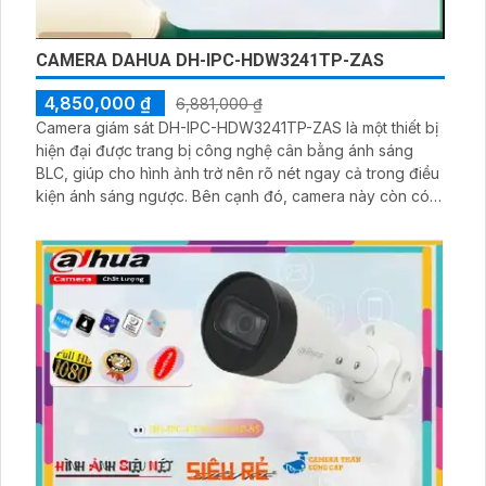
CAMERA DAHUA DH-IPC-HDW3241TP-ZAS
4,850,000 ₫
6,881,000 ₫
Camera giám sát DH-IPC-HDW3241TP-ZAS là một thiết bị
hiện đại được trang bị công nghệ cân bằng ánh sáng
BLC, giúp cho hình ảnh trở nên rõ nét ngay cả trong điều
kiện ánh sáng ngược. Bên cạnh đó, camera này còn có
khả năng xem ban đêm sáng đẹp nhờ tính năng hồng
ngoại có tầm quan sát 30m. Camera cũng tích hợp công
nghệ AI, mang lại khả năng nhận diện và phân loại đối
tượng một cách chính xác