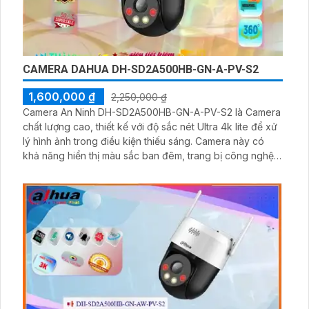
CAMERA DAHUA DH-SD2A500HB-GN-A-PV-S2
1,600,000 ₫
2,250,000 ₫
Camera An Ninh DH-SD2A500HB-GN-A-PV-S2 là Camera
chất lượng cao, thiết kế với độ sắc nét Ultra 4k lite để xử
lý hình ảnh trong điều kiện thiếu sáng. Camera này có
khả năng hiển thị màu sắc ban đêm, trang bị công nghệ
Màu Ban Đêm Lắp trong nhà tốt hơn. Với công nghệ xử lý
hình ảnh Sony STARVIS CMOS, camera có khả năng
chụp hình sắc nét và chất lượng cao