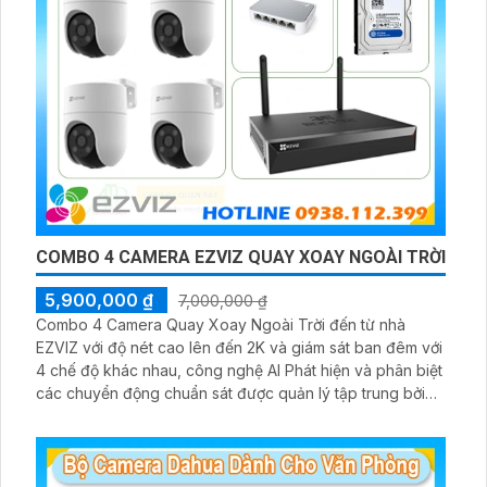
COMBO 4 CAMERA EZVIZ QUAY XOAY NGOÀI TRỜI
5,900,000 ₫
7,000,000 ₫
Combo 4 Camera Quay Xoay Ngoài Trời đến từ nhà
EZVIZ với độ nét cao lên đến 2K và giám sát ban đêm với
4 chế độ khác nhau, công nghệ AI Phát hiện và phân biệt
các chuyển động chuẩn sát được quản lý tập trung bởi
đầu ghi hình IP WiFi