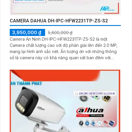
CAMERA DAHUA DH-IPC-HFW2231TP-ZS-S2
3,950,000 ₫
5,600,000 ₫
Camera An Ninh DH-IPC-HFW2231TP-ZS-S2 là một
Camera chất lượng cao với độ phân giải lên đến 2.0 MP,
mang lại hình ảnh sắc nét. Ấn tượng ơn với những thông
số là camera này có khả năng quan sát ban đêm với
công nghệ hồng ngoại có tầm nhìn xa lên đến 60m. Sử
dụng công nghệ hình ảnh IP POE, camera này cung cấp
chất lượng hình ảnh sắc nét và ổn định