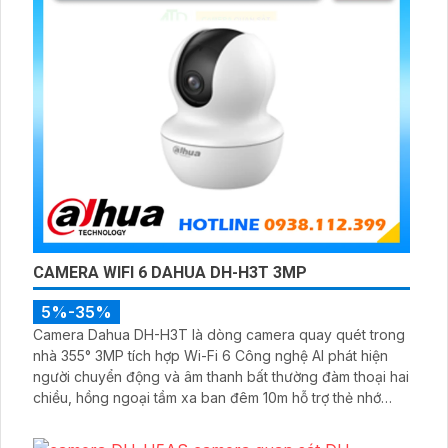
CAMERA WIFI 6 DAHUA DH-H3T 3MP
5%-35%
Camera Dahua DH-H3T là dòng camera quay quét trong
nhà 355° 3MP tích hợp Wi-Fi 6 Công nghệ AI phát hiện
người chuyển động và âm thanh bất thường đàm thoại hai
chiều, hồng ngoại tầm xa ban đêm 10m hỗ trợ thẻ nhớ
MicroSD 256GB ONVIF và điều khiển từ xa qua ứng dụng
DMSS