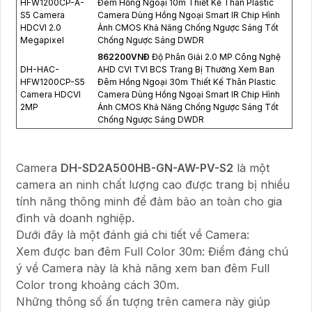
HFW1200CP-A-
Đêm Hồng Ngoại 10m Thiết Kế Thân Plastic
S5 Camera
Camera Dùng Hồng Ngoại Smart IR Chip Hình
HDCVI 2.0
Ảnh CMOS Khả Năng Chống Ngược Sáng Tốt
Megapixel
Chống Ngược Sáng DWDR
862200VNÐ
Độ Phân Giải 2.0 MP Công Nghệ
DH-HAC-
AHD CVI TVI BCS Trang Bị Thường Xem Ban
HFW1200CP-S5
Đêm Hồng Ngoại 30m Thiết Kế Thân Plastic
Camera HDCVI
Camera Dùng Hồng Ngoại Smart IR Chip Hình
2MP
Ảnh CMOS Khả Năng Chống Ngược Sáng Tốt
Chống Ngược Sáng DWDR
Camera
DH-SD2A500HB-GN-AW-PV-S2
là một
camera an ninh chất lượng cao được trang bị nhiều
tính năng thông minh để đảm bảo an toàn cho gia
đình và doanh nghiệp.
Dưới đây là một đánh giá chi tiết về Camera:
Xem được ban đêm Full Color 30m: Điểm đáng chú
ý về Camera này là khả năng xem ban đêm Full
Color trong khoảng cách 30m.
Những thông số ấn tượng trên camera này giúp