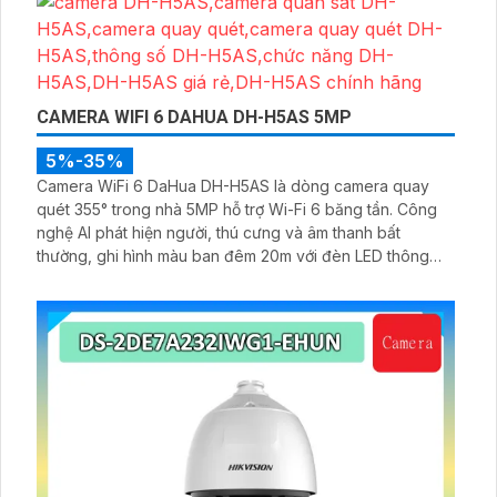
CAMERA WIFI 6 DAHUA DH-H5AS 5MP
5%-35%
Camera WiFi 6 DaHua DH-H5AS là dòng camera quay
quét 355° trong nhà 5MP hỗ trợ Wi-Fi 6 băng tần. Công
nghệ AI phát hiện người, thú cưng và âm thanh bất
thường, ghi hình màu ban đêm 20m với đèn LED thông
minh 10m, hỗ trợ thẻ nhớ 256GB và quản lý từ xa qua ứng
dụng DMSS,