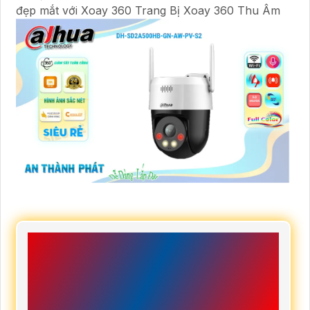
đẹp mắt với Xoay 360 Trang Bị Xoay 360 Thu Âm
THÔNG SỐ KỸ THUẬT CAMERA
AN NINH DH-SD2A500HB-GN-
AW-PV-S2 THƯƠNG HIỆU
DAHUA