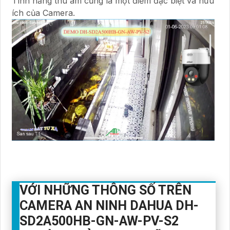
Tính năng thu âm cũng là một điểm đặc biệt và hữu
ích của Camera.
VỚI NHỮNG THÔNG SỐ TRÊN
CAMERA AN NINH DAHUA DH-
SD2A500HB-GN-AW-PV-S2