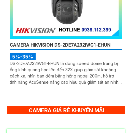
CAMERA HIKVISION DS-2DE7A232IWG1-EHUN
5%-35%
DS-2DE7A232IWG1-EHUN là dòng speed dome trang bị
ống kính quang học lên đến 32X giúp giám sát khoảng
cách xa, nhìn ban đêm bằng hồng ngoại 200m, hỗ trợ
tính năng AcuSense nâng cao hiệu quả giám sát an ninh,
có tốc độ lấy nét cao nhờ công nghệ Self-learning
CAMERA GIÁ RẺ KHUYẾN MÃI