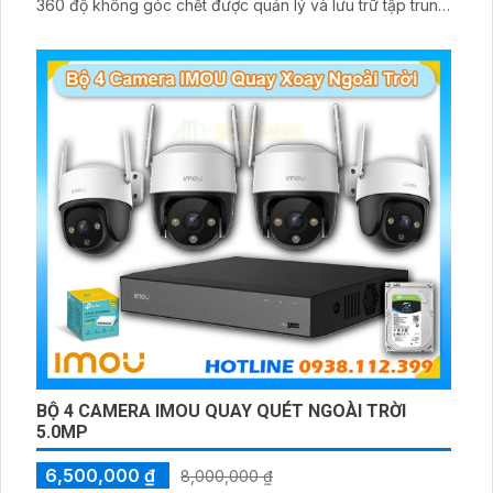
360 độ không góc chết được quản lý và lưu trữ tập trung
về đầu ghi hình ổ cứng hỗ trợ xem qua tivi
BỘ 4 CAMERA IMOU QUAY QUÉT NGOÀI TRỜI
5.0MP
6,500,000 ₫
8,000,000 ₫