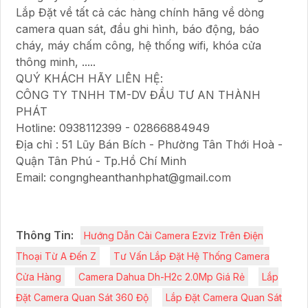
Lắp Đặt về tất cả các hàng chính hãng về dòng
camera quan sát, đầu ghi hình, báo động, báo
cháy, máy chấm công, hệ thống wifi, khóa cửa
thông minh, .....
QUÝ KHÁCH HÃY LIÊN HỆ:
CÔNG TY TNHH TM-DV ĐẦU TƯ AN THÀNH
PHÁT
Hotline: 0938112399 - 02866884949
Địa chỉ : 51 Lũy Bán Bích - Phường Tân Thới Hoà -
Quận Tân Phú - Tp.Hồ Chí Minh
Email: congngheanthanhphat@gmail.com
Thông Tin:
Hướng Dẫn Cài Camera Ezviz Trên Điện
Thoại Từ A Đến Z
Tư Vấn Lắp Đặt Hệ Thống Camera
Cửa Hàng
Camera Dahua Dh-H2c 2.0Mp Giá Rẻ
Lắp
Đặt Camera Quan Sát 360 Độ
Lắp Đặt Camera Quan Sát