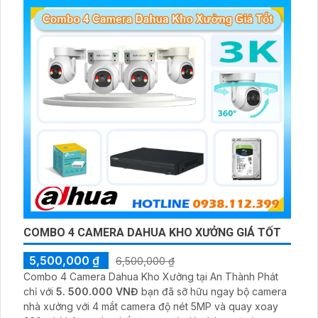
giám sát có màu vào ban đêm
COMBO 4 CAMERA DAHUA KHO XƯỞNG GIÁ TỐT
5,500,000 ₫
6,500,000 ₫
Combo 4 Camera Dahua Kho Xưởng tại An Thành Phát
chỉ với
5. 500.000 VNĐ
bạn đã sỡ hữu ngay bộ camera
nhà xưởng với 4 mắt camera độ nét 5MP và quay xoay