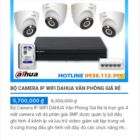
BỘ CAMERA IP WIFI DAHUA VĂN PHÒNG GIÁ RẺ
5,700,000 ₫
8,300,000 ₫
Bộ Camera IP WIFI DAHUA Văn Phòng Giá Rẻ là trọn gói 4
mắt camera với độ phân giải 3MP được quản lý bở đầu
ghi hình 4 kênh Ip và lưu trữ video giám sát tập trung về
ổ cứng trong đầu ghi hình với đầy đủ các chưc năng như
AI Phát hiện chuyển động, đàm thoại âm thanh 2 chiều và