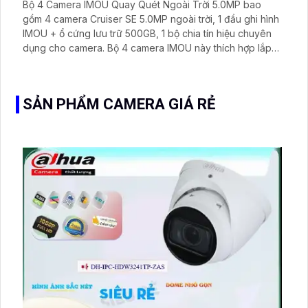
Bộ 4 Camera IMOU Quay Quét Ngoài Trời 5.0MP bao
gồm 4 camera Cruiser SE 5.0MP ngoài trời, 1 đầu ghi hình
IMOU + ổ cứng lưu trữ 500GB, 1 bộ chia tín hiệu chuyên
dụng cho camera. Bộ 4 camera IMOU này thích hợp lắp
đặt cho kho hàng, nhà xưởng, khu phố và khu vực cần
giám sát ngoài trời
SẢN PHẨM CAMERA GIÁ RẺ