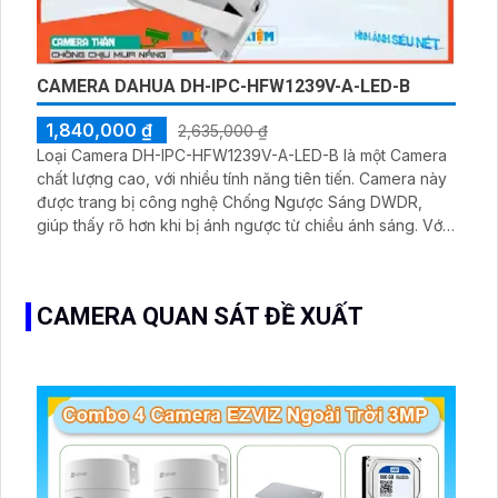
CAMERA DAHUA DH-IPC-HFW1239V-A-LED-B
1,840,000 ₫
2,635,000 ₫
Loại Camera DH-IPC-HFW1239V-A-LED-B là một Camera
chất lượng cao, với nhiều tính năng tiên tiến. Camera này
được trang bị công nghệ Chống Ngược Sáng DWDR,
giúp thấy rõ hơn khi bị ánh ngược từ chiều ánh sáng. Với
chức năng Xem ban đêm Hồng Ngoại 40m, camera này
có khả năng quan sát trong môi trường tối
CAMERA QUAN SÁT ĐỀ XUẤT