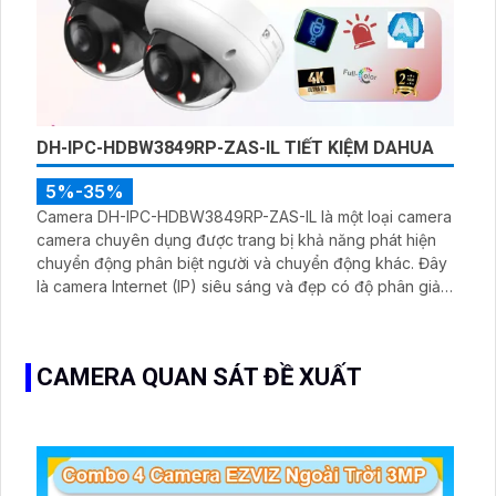
DH-IPC-HDBW3849RP-ZAS-IL TIẾT KIỆM DAHUA
5%-35%
Camera DH-IPC-HDBW3849RP-ZAS-IL là một loại camera
camera chuyên dụng được trang bị khả năng phát hiện
chuyển động phân biệt người và chuyển động khác. Đây
là camera Internet (IP) siêu sáng và đẹp có độ phân giải
siêu nét lên đến 8.0 megapixel. Camera sử dụng cảm
biến CMOS và công nghệ IP giúp mang đến hình ảnh
chất lượng cao
CAMERA QUAN SÁT ĐỀ XUẤT