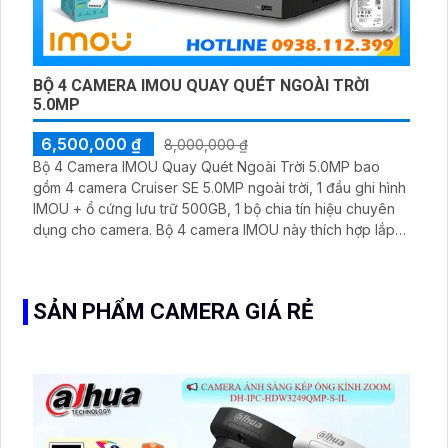
BỘ 4 CAMERA IMOU QUAY QUÉT NGOÀI TRỜI
5.0MP
6,500,000 ₫
8,000,000 ₫
Bộ 4 Camera IMOU Quay Quét Ngoài Trời 5.0MP bao
gồm 4 camera Cruiser SE 5.0MP ngoài trời, 1 đầu ghi hình
IMOU + ổ cứng lưu trữ 500GB, 1 bộ chia tín hiệu chuyên
dụng cho camera. Bộ 4 camera IMOU này thích hợp lắp
đặt cho kho hàng, nhà xưởng, khu phố và khu vực cần
giám sát ngoài trời
SẢN PHẨM CAMERA GIÁ RẺ