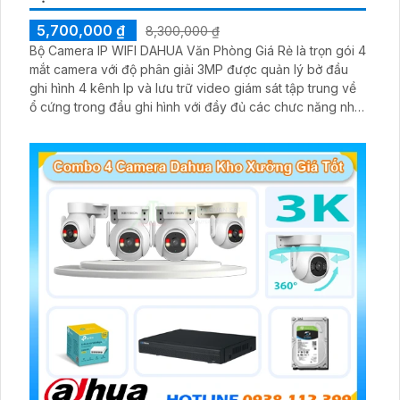
5,700,000 ₫
8,300,000 ₫
Bộ Camera IP WIFI DAHUA Văn Phòng Giá Rẻ là trọn gói 4
mắt camera với độ phân giải 3MP được quản lý bở đầu
ghi hình 4 kênh Ip và lưu trữ video giám sát tập trung về
ổ cứng trong đầu ghi hình với đầy đủ các chưc năng như
AI Phát hiện chuyển động, đàm thoại âm thanh 2 chiều và
giám sát có màu vào ban đêm