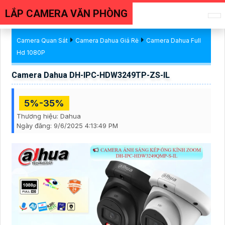
LẮP CAMERA VĂN PHÒNG
Camera Quan Sát
Camera Dahua Giá Rẻ
Camera Dahua Full
Hd 1080P
Camera Dahua DH-IPC-HDW3249TP-ZS-IL
5%-35%
Thương hiệu:
Dahua
Ngày đăng:
9/6/2025 4:13:49 PM