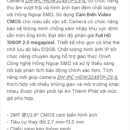
Camera
DH-IPC-HDW3249TP-ZS-IL
có chức năng
thu âm vượt trội và hình ảnh ban đêm chất lượng
với Hồng Ngoại SMD. Sử dụng
Cảm Biến Video
CMOS
cho màu sắc sặc sỡ. Camera có chức năng
bảo vệ thông minh chống xâm nhập khu vực định
sẵn trên ống kính. Đạt đến độ phân giải
Full HD
1080P 2.0 megapixel
. Thiết kế nhỏ gọn có khe thẻ
nhớ lưu dữ liệu 512GB. Chất lượng hình ảnh IP tốt
chức năng chuyên dụng hỗ trợ giao thức Onvif.
Công nghệ Hồng Ngoại SMD và xử lý thiếu sáng
nổi bật phân tích báo động chính xác hơn. Tính
năng mới giúp camera
DH-IPC-HDW3249TP-ZS-IL
thích hợp với nhiều không gian và môi trường khác
nhau. Được phân phối tại An Thành Phát với mức
giá phù hợp.
- 2MP @1/2.9" CMOS cảm biến hình ảnh
- Tiêu cự thay đổi 2.7 mm–13.5 mm
- Chiếu sáng kép thông minh