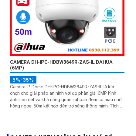
CAMERA DH-IPC-HDBW3649R-ZAS-IL DAHUA
(6MP)
5%-35%
Camera IP Dome DH-IPC-HDBW3649R-ZAS-IL là lựa
chọn cho giải pháp an ninh với độ phân giải 6MP hình
ảnh siêu nét và khả năng quan sát ban đêm có màu nhờ
hồng ngoại 50m kết hợp đèn trợ sáng thông minh. Tích
hợp micro thu âm, khe cắm thẻ nhớ lên đến 512GB và
công nghệ AI phát hiện chính xác người và xe, camera
đáp ứng tối đa nhu cầu giám sát chuyên nghiệp hỗ trợ
PoE giúp lắp đặt dễ dàng