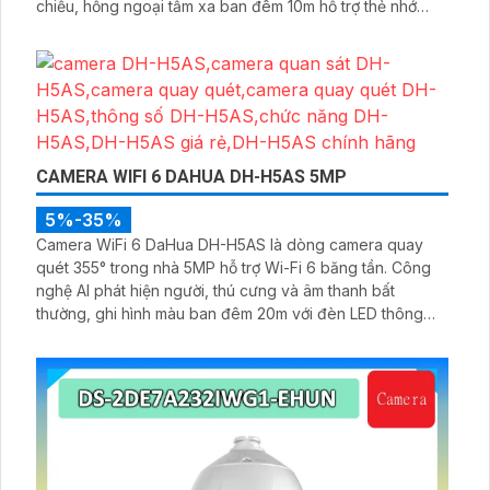
chiều, hồng ngoại tầm xa ban đêm 10m hỗ trợ thẻ nhớ
MicroSD 256GB ONVIF và điều khiển từ xa qua ứng dụng
DMSS
CAMERA WIFI 6 DAHUA DH-H5AS 5MP
5%-35%
Camera WiFi 6 DaHua DH-H5AS là dòng camera quay
quét 355° trong nhà 5MP hỗ trợ Wi-Fi 6 băng tần. Công
nghệ AI phát hiện người, thú cưng và âm thanh bất
thường, ghi hình màu ban đêm 20m với đèn LED thông
minh 10m, hỗ trợ thẻ nhớ 256GB và quản lý từ xa qua ứng
dụng DMSS,