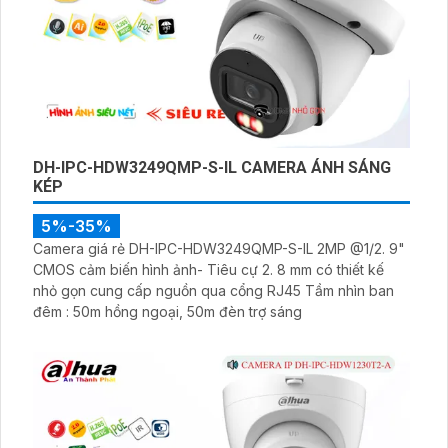
DH-IPC-HDW3249QMP-S-IL CAMERA ÁNH SÁNG
KÉP
5%-35%
Camera giá rẻ DH-IPC-HDW3249QMP-S-IL 2MP @1/2. 9"
CMOS cảm biến hình ảnh- Tiêu cự 2. 8 mm có thiết kế
nhỏ gọn cung cấp nguồn qua cổng RJ45 Tầm nhìn ban
đêm : 50m hồng ngoại, 50m đèn trợ sáng