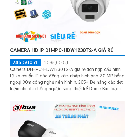
CAMERA HD IP DH-IPC-HDW1230T2-A GIÁ RẺ
745,500 ₫
1,065,000 ₫
Camera DH-IPC-HDW1230T2-A giá rẻ tích hợp cấu hình
từ xa chuẩn IP báo động xâm nhập hình ảnh 2.0 MP hồng
ngoại 30m công nghệ nén hình h. 265+ Dễ nâng cấp tiết
kiệm chi phí chống ngược sáng thiết kế Dome Kim loại +
Nhựa thu âm