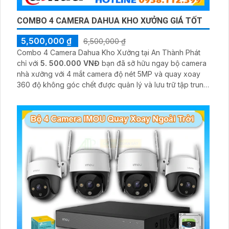
COMBO 4 CAMERA DAHUA KHO XƯỞNG GIÁ TỐT
5,500,000 ₫
6,500,000 ₫
Combo 4 Camera Dahua Kho Xưởng tại An Thành Phát
chỉ với
5. 500.000 VNĐ
bạn đã sỡ hữu ngay bộ camera
nhà xưởng với 4 mắt camera độ nét 5MP và quay xoay
360 độ không góc chết được quản lý và lưu trữ tập trung
về đầu ghi hình ổ cứng hỗ trợ xem qua tivi