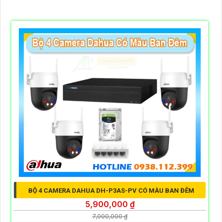
BỘ 4 CAMERA DAHUA DH-P3AS-PV CÓ MÀU BAN ĐÊM
5,900,000 ₫
7,000,000 ₫