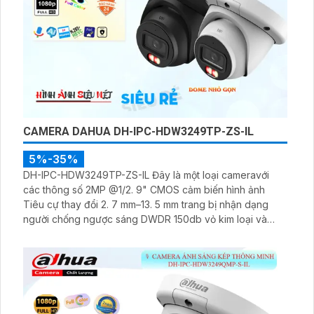
CAMERA DAHUA DH-IPC-HDW3249TP-ZS-IL
5%-35%
DH-IPC-HDW3249TP-ZS-IL Đây là một loại cameravới
các thông số 2MP @1/2. 9" CMOS cảm biến hình ảnh
Tiêu cự thay đổi 2. 7 mm–13. 5 mm trang bị nhận dạng
người chống ngược sáng DWDR 150db vỏ kim loại và
nhựa công nghệ IP thu âm cao cấp lắp trong nhà phù
hợp cho công trình chuyên dụng phát hiện người/phương
tiện