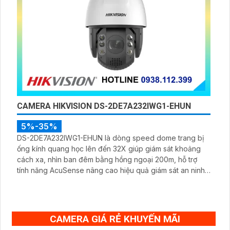
CAMERA HIKVISION DS-2DE7A232IWG1-EHUN
5%-35%
DS-2DE7A232IWG1-EHUN là dòng speed dome trang bị
ống kính quang học lên đến 32X giúp giám sát khoảng
cách xa, nhìn ban đêm bằng hồng ngoại 200m, hỗ trợ
tính năng AcuSense nâng cao hiệu quả giám sát an ninh,
có tốc độ lấy nét cao nhờ công nghệ Self-learning
CAMERA GIÁ RẺ KHUYẾN MÃI