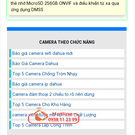
thẻ nhớ MicroSD 256GB ONVIF và điều khiển từ xa qua
ứng dụng DMSS
CAMERA THEO CHỨC NĂNG
Báo giá camera wifi dahua mới
Báo Giá Camera Dahua
Top 5 Camera Chống Trộm Nhạy
Báo giá camera ip dahua
Camera đàm thoại 2 chiều to rõ nên dùng
Top 5 Camera Cho Kho Hàng
camera xem được mã vận đơn Chất Lượng
Top 5 Camera Lắp Công Trình