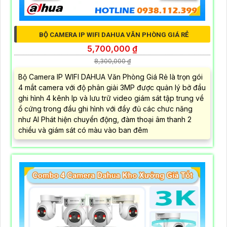
BỘ CAMERA IP WIFI DAHUA VĂN PHÒNG GIÁ RẺ
5,700,000 ₫
8,300,000 ₫
Bộ Camera IP WIFI DAHUA Văn Phòng Giá Rẻ là trọn gói
4 mắt camera với độ phân giải 3MP được quản lý bở đầu
ghi hình 4 kênh Ip và lưu trữ video giám sát tập trung về
ổ cứng trong đầu ghi hình với đầy đủ các chưc năng
như AI Phát hiện chuyển động, đàm thoại âm thanh 2
chiều và giám sát có màu vào ban đêm