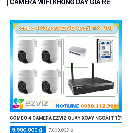
CAMERA WIFI KHÔNG DÂY GIÁ RẺ
COMBO 4 CAMERA EZVIZ QUAY XOAY NGOÀI TRỜI
5,900,000 ₫
7,000,000 ₫