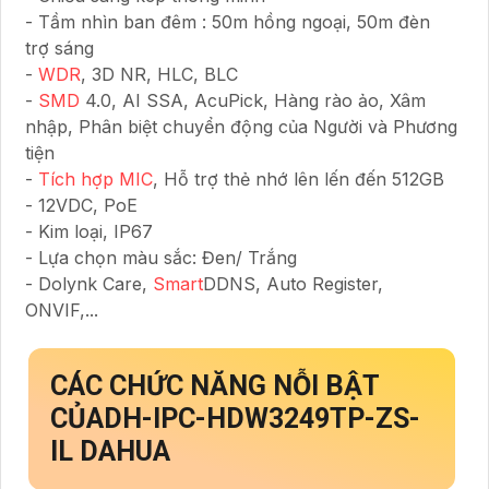
- Tầm nhìn ban đêm : 50m hồng ngoại, 50m đèn
trợ sáng
-
WDR
, 3D NR, HLC, BLC
-
SMD
4.0, AI SSA, AcuPick, Hàng rào ảo, Xâm
nhập, Phân biệt chuyển động của Người và Phương
tiện
-
Tích hợp MIC
, Hỗ trợ thẻ nhớ lên lến đến 512GB
- 12VDC, PoE
- Kim loại, IP67
- Lựa chọn màu sắc: Đen/ Trắng
- Dolynk Care,
Smart
DDNS, Auto Register,
ONVIF,...
CÁC CHỨC NĂNG NỖI BẬT
CỦADH-IPC-HDW3249TP-ZS-
IL DAHUA