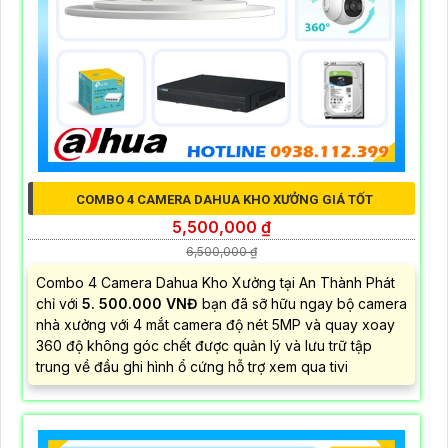
COMBO 4 CAMERA DAHUA KHO XƯỞNG GIÁ TỐT
5,500,000 ₫
6,500,000 ₫
Combo 4 Camera Dahua Kho Xưởng tại An Thành Phát
chỉ với
5. 500.000 VNĐ
bạn đã sỡ hữu ngay bộ camera
nhà xưởng với 4 mắt camera độ nét 5MP và quay xoay
360 độ không góc chết được quản lý và lưu trữ tập
trung về đầu ghi hình ổ cứng hỗ trợ xem qua tivi