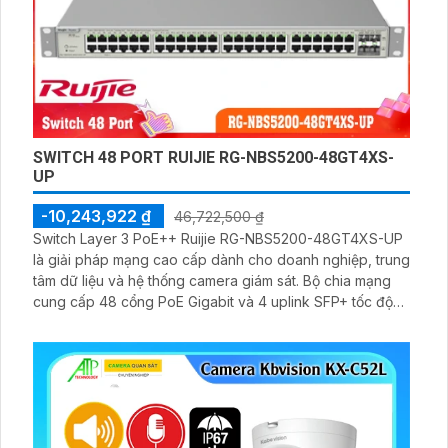
SWITCH 48 PORT RUIJIE RG-NBS5200-48GT4XS-
UP
-10,243,922 ₫
46,722,500 ₫
Switch Layer 3 PoE++ Ruijie RG-NBS5200-48GT4XS-UP
là giải pháp mạng cao cấp dành cho doanh nghiệp, trung
tâm dữ liệu và hệ thống camera giám sát. Bộ chia mạng
cung cấp 48 cổng PoE Gigabit và 4 uplink SFP+ tốc độ
10G, hỗ trợ quản lý từ xa qua Ruijie Cloud, chống sét 6KV,
bảo mật đa lớp và hiệu suất ổn định 24/7.