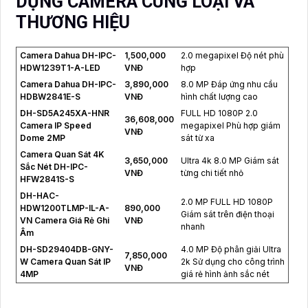
DỤNG CAMERA CÙNG LOẠI VÀ
THƯƠNG HIỆU
Camera Dahua DH-IPC-
1,500,000
2.0 megapixel Độ nét phù
HDW1239T1-A-LED
VNĐ
hợp
Camera Dahua DH-IPC-
3,890,000
8.0 MP Đáp ứng nhu cầu
HDBW2841E-S
VNĐ
hình chất lượng cao
DH-SD5A245XA-HNR
FULL HD 1080P 2.0
36,608,000
Camera IP Speed
megapixel Phù hợp giám
VNĐ
Dome 2MP
sát từ xa
Camera Quan Sát 4K
3,650,000
Ultra 4k 8.0 MP Giám sát
Sắc Nét DH-IPC-
VNĐ
từng chi tiết nhỏ
HFW2841S-S
DH-HAC-
2.0 MP FULL HD 1080P
HDW1200TLMP-IL-A-
890,000
Giám sát trên điện thoại
VN Camera Giá Rẻ Ghi
VNĐ
nhanh
Âm
DH-SD29404DB-GNY-
4.0 MP Độ phân giải Ultra
7,850,000
W Camera Quan Sát IP
2k Sử dụng cho công trình
VNĐ
4MP
giá rẻ hình ảnh sắc nét