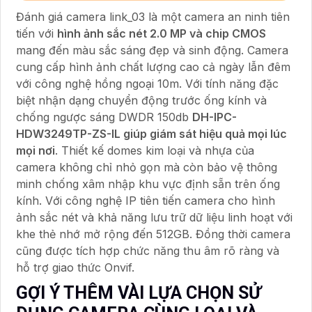
Đánh giá camera link_03 là một camera an ninh tiên
tiến với
hình ảnh sắc nét 2.0 MP và chip CMOS
mang đến màu sắc sáng đẹp và sinh động. Camera
cung cấp hình ảnh chất lượng cao cả ngày lẫn đêm
với công nghệ hồng ngoại 10m. Với tính năng đặc
biệt nhận dạng chuyển động trước ống kính và
chống ngược sáng DWDR 150db
DH-IPC-
HDW3249TP-ZS-IL giúp giám sát hiệu quả mọi lúc
mọi nơi
. Thiết kế domes kim loại và nhựa của
camera không chỉ nhỏ gọn mà còn bảo vệ thông
minh chống xâm nhập khu vực định sẵn trên ống
kính. Với công nghệ IP tiên tiến camera cho hình
ảnh sắc nét và khả năng lưu trữ dữ liệu linh hoạt với
khe thẻ nhớ mở rộng đến 512GB. Đồng thời camera
cũng được tích hợp chức năng thu âm rõ ràng và
hỗ trợ giao thức Onvif.
GỢI Ý THÊM VÀI LỰA CHỌN SỬ