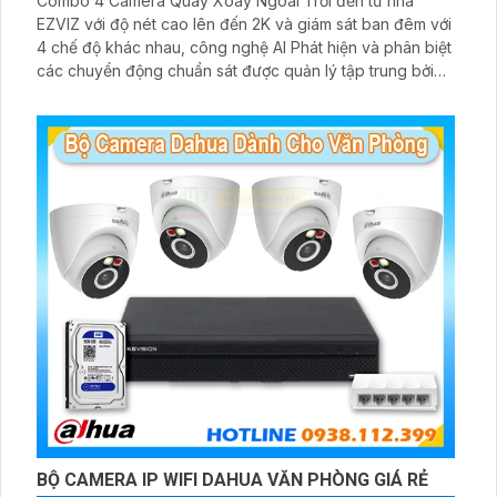
Combo 4 Camera Quay Xoay Ngoài Trời đến từ nhà
EZVIZ với độ nét cao lên đến 2K và giám sát ban đêm với
4 chế độ khác nhau, công nghệ AI Phát hiện và phân biệt
các chuyển động chuẩn sát được quản lý tập trung bởi
đầu ghi hình IP WiFi
BỘ CAMERA IP WIFI DAHUA VĂN PHÒNG GIÁ RẺ