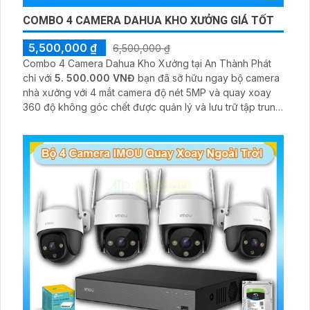
COMBO 4 CAMERA DAHUA KHO XƯỞNG GIÁ TỐT
5,500,000 ₫
6,500,000 ₫
Combo 4 Camera Dahua Kho Xưởng tại An Thành Phát
chỉ với
5. 500.000 VNĐ
bạn đã sỡ hữu ngay bộ camera
nhà xưởng với 4 mắt camera độ nét 5MP và quay xoay
360 độ không góc chết được quản lý và lưu trữ tập trung
về đầu ghi hình ổ cứng hỗ trợ xem qua tivi