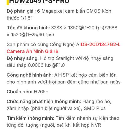
HDW2649T-S-PRO
Độ phân giải:
6 Megapixel cảm biến CMOS kích
thước 1/1.8”
Tốc độ khung hình:
3288 × 1850@(1–20 fps)/2688
× 1520@(1–25/30 fps)
Sản phẩm có cùng Công Nghệ AI
DS-2CD1347G2-L
Camera An Ninh Giá rẻ
Độ nhạy sáng:
Hỗ trợ Starlight với độ nhạy sáng
siêu thấp 0.0006 lux@F1.0
Công nghệ hình ảnh:
AI-ISP kết hợp cảm biến lớn
cho hình ảnh vượt trội ban đêm cũng như ban ngày
Chuẩn nén:
H265+
Chức năng phát hiện thông minh:
Hàng rào ảo,
Xâm nhập (phân biệt người và xe), SMD Plus
Tìm kiếm thông minh:
Tìm kiếm nhanh sự kiện theo
từng đối tượng (người, xe) khi kết hợp NVR