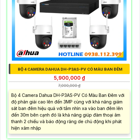
BỘ 4 CAMERA DAHUA DH-P3AS-PV CÓ MÀU BAN ĐÊM
5,900,000 ₫
7,000,000 ₫
Bộ 4 Camera Dahua DH-P3AS-PV Có Màu Ban Đêm với
độ phân giải cao lên đến 3MP cùng với khả năng giám
sát ban đêm hiệu quả với tầm nhìn xa vào ban đêm lên
đến 30m bên cạnh đó là khả năng giúp đàm thoại âm
thanh 2 chiều và báo động răng de chủ động khi phát
hiện xâm nhập