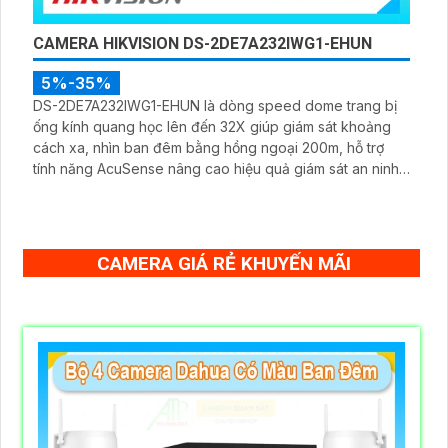
CAMERA HIKVISION DS-2DE7A232IWG1-EHUN
5%-35%
DS-2DE7A232IWG1-EHUN là dòng speed dome trang bị
ống kính quang học lên đến 32X giúp giám sát khoảng
cách xa, nhìn ban đêm bằng hồng ngoại 200m, hỗ trợ
tính năng AcuSense nâng cao hiệu quả giám sát an ninh,
có tốc độ lấy nét cao nhờ công nghệ Self-learning
CAMERA GIÁ RẺ KHUYẾN MÃI