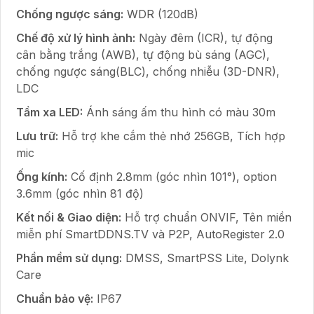
Chống ngược sáng:
WDR (120dB)
Chế độ xử lý hình ảnh:
Ngày đêm (ICR), tự động
cân bằng trắng (AWB), tự động bù sáng (AGC),
chống ngược sáng(BLC), chống nhiễu (3D-DNR),
LDC
Tầm xa LED:
Ánh sáng ấm thu hình có màu 30m
Lưu trữ:
Hỗ trợ khe cắm thẻ nhớ 256GB, Tích hợp
mic
Ống kính:
Cố định 2.8mm (góc nhìn 101°), option
3.6mm (góc nhìn 81 độ)
Kết nối & Giao diện:
Hỗ trợ chuẩn ONVIF, Tên miền
miễn phí SmartDDNS.TV và P2P, AutoRegister 2.0
Phần mềm sử dụng:
DMSS, SmartPSS Lite, Dolynk
Care
Chuẩn bảo vệ:
IP67