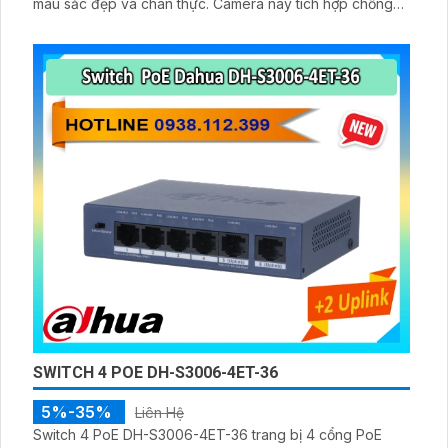
màu sắc đẹp và chân thực. Camera này tích hợp chống
ngược sáng WDR, 3D NR, HLC, BLC, đảm bảo chất lượng
hình ảnh tối ưu
SWITCH 4 POE DH-S3006-4ET-36
5%-35%
Liên Hệ
Switch 4 PoE DH-S3006-4ET-36 trang bị 4 cổng PoE