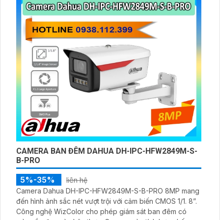
CAMERA BAN ĐÊM DAHUA DH-IPC-HFW2849M-S-
B-PRO
5%-35%
liên hệ
Camera Dahua DH-IPC-HFW2849M-S-B-PRO 8MP mang
đến hình ảnh sắc nét vượt trội với cảm biến CMOS 1/1. 8”.
Công nghệ WizColor cho phép giám sát ban đêm có