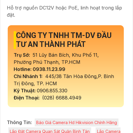
Hỗ trợ nguồn DC12V hoặc PoE, linh hoạt trong lắp
đặt.
CÔNG TY TNHH TM-DV ĐẦU
TƯ AN THÀNH PHÁT
Trụ Sở:
51 Lũy Bán Bích, Khu Phố 11,
Phường Phú Thạnh, TP.HCM
Hotline: 0938.11.23.99
Chi Nhánh 1:
445/38 Tân Hòa Đông,P. Bình
Trị Đông, TP. HCM
Kỹ Thuật:
0906.855.330
Điện Thoại:
(028) 6688.4949
Thông Tin:
Báo Giá Camera Hd Hikvision Chính Hãng
Lắp Đăt Camera Quan Sát Quận Bình Tân
Lắp Camera