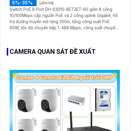
5%-35%
Liên Hệ
Switch PoE 8 Port DH-S3010-8ET2ET-60 gồm 8 cổng
10/100Mbps cấp nguồn PoE và 2 cổng uplink Gigabit, hỗ
trợ đường truyền mở rộng 250m, tổng công suất PoE
60W, tốc độ chuyển tiếp 1. 488 Mpps, công suất chuyển
mạch 2 Gbps, chuẩn PoE IEEE802. 3at/af, nguồn cấp 53V.
CAMERA QUAN SÁT ĐỀ XUẤT