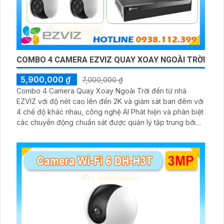
COMBO 4 CAMERA EZVIZ QUAY XOAY NGOÀI TRỜI
5,900,000 ₫
7,000,000 ₫
Combo 4 Camera Quay Xoay Ngoài Trời đến từ nhà
EZVIZ với độ nét cao lên đến 2K và giám sát ban đêm với
4 chế độ khác nhau, công nghệ AI Phát hiện và phân biệt
các chuyển động chuẩn sát được quản lý tập trung bởi
đầu ghi hình IP WiFi