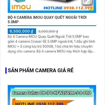
BỘ 4 CAMERA IMOU QUAY QUÉT NGOÀI TRỜI
5.0MP
6,500,000 ₫
8,000,000 ₫
Bộ 4 Camera IMOU Quay Quét Ngoài Trời 5.0MP bao
gồm 4 camera Cruiser SE 5.0MP ngoài trời, 1 đầu ghi hình
IMOU + ổ cứng lưu trữ 500GB, 1 bộ chia tín hiệu chuyên
dụng cho camera. Bộ 4 camera IMOU này thích hợp lắp
đặt cho kho hàng, nhà xưởng, khu phố và khu vực cần
giám sát ngoài trời
SẢN PHẨM CAMERA GIÁ RẺ