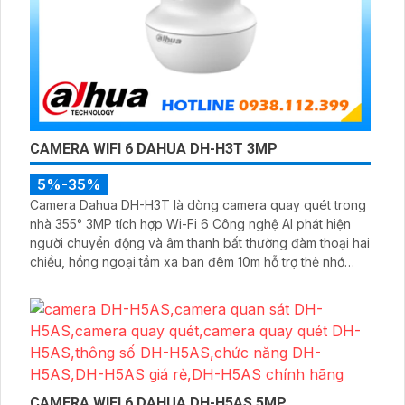
CAMERA WIFI 6 DAHUA DH-H3T 3MP
5%-35%
Camera Dahua DH-H3T là dòng camera quay quét trong
nhà 355° 3MP tích hợp Wi-Fi 6 Công nghệ AI phát hiện
người chuyển động và âm thanh bất thường đàm thoại hai
chiều, hồng ngoại tầm xa ban đêm 10m hỗ trợ thẻ nhớ
MicroSD 256GB ONVIF và điều khiển từ xa qua ứng dụng
DMSS
CAMERA WIFI 6 DAHUA DH-H5AS 5MP