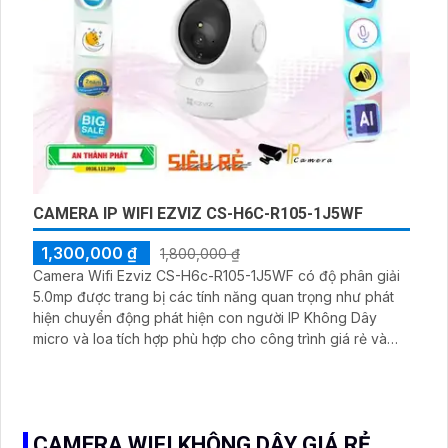
CAMERA IP WIFI EZVIZ CS-H6C-R105-1J5WF
1,300,000 ₫
1,800,000 ₫
Camera Wifi Ezviz CS-H6c-R105-1J5WF có độ phân giải
5.0mp được trang bị các tính năng quan trọng như phát
hiện chuyển động phát hiện con người IP Không Dây
micro và loa tích hợp phù hợp cho công trình giá rẻ và
quan sát ban đêm với công nghệ Có Màu Ban Đêm.
CAMERA WIFI KHÔNG DÂY GIÁ RẺ