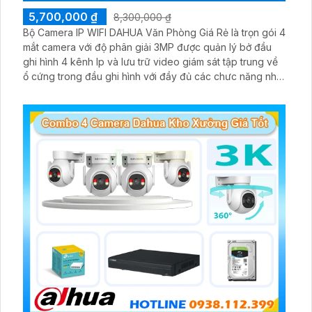
5,700,000 ₫
8,300,000 ₫
Bộ Camera IP WIFI DAHUA Văn Phòng Giá Rẻ là trọn gói 4
mắt camera với độ phân giải 3MP được quản lý bở đầu
ghi hình 4 kênh Ip và lưu trữ video giám sát tập trung về
ổ cứng trong đầu ghi hình với đầy đủ các chưc năng như
AI Phát hiện chuyển động, đàm thoại âm thanh 2 chiều và
giám sát có màu vào ban đêm