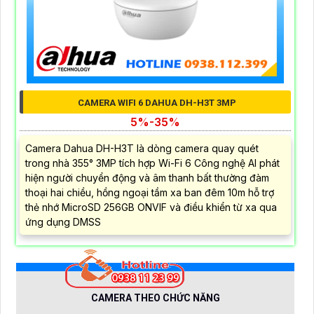
CAMERA WIFI 6 DAHUA DH-H3T 3MP
5%-35%
Camera Dahua DH-H3T là dòng camera quay quét
trong nhà 355° 3MP tích hợp Wi-Fi 6 Công nghệ AI phát
hiện người chuyển động và âm thanh bất thường đàm
thoại hai chiều, hồng ngoại tầm xa ban đêm 10m hỗ trợ
thẻ nhớ MicroSD 256GB ONVIF và điều khiển từ xa qua
ứng dụng DMSS
CAMERA THEO CHỨC NĂNG