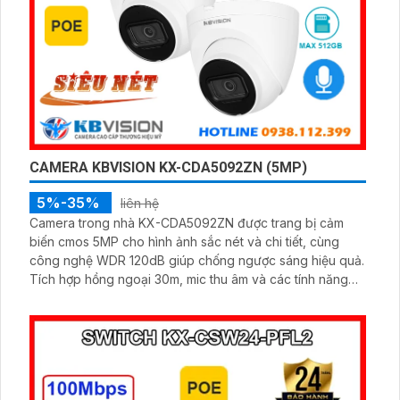
CAMERA KBVISION KX-CDA5092ZN (5MP)
5%-35%
liên hệ
Camera trong nhà KX-CDA5092ZN được trang bị cảm
biến cmos 5MP cho hình ảnh sắc nét và chi tiết, cùng
công nghệ WDR 120dB giúp chống ngược sáng hiệu quả.
Tích hợp hồng ngoại 30m, mic thu âm và các tính năng
thông minh như phát hiện chuyển động, nâng cao giám
sát an ninh.