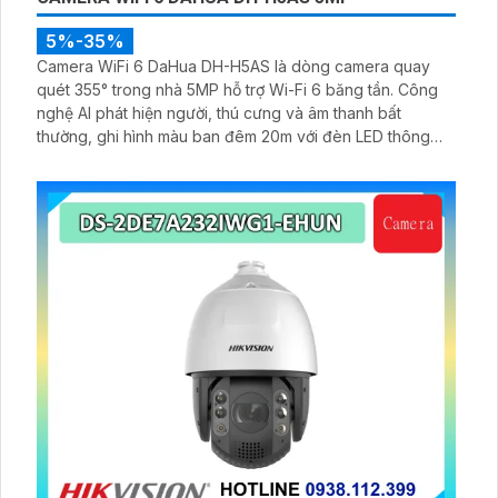
5%-35%
Camera WiFi 6 DaHua DH-H5AS là dòng camera quay
quét 355° trong nhà 5MP hỗ trợ Wi-Fi 6 băng tần. Công
nghệ AI phát hiện người, thú cưng và âm thanh bất
thường, ghi hình màu ban đêm 20m với đèn LED thông
minh 10m, hỗ trợ thẻ nhớ 256GB và quản lý từ xa qua ứng
dụng DMSS,