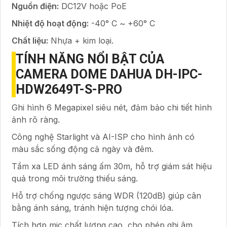
Nguồn điện:
DC12V hoặc PoE
Nhiệt độ hoạt động:
-40° C ~ +60° C
Chất liệu:
Nhựa + kim loại.
TÍNH NĂNG NỔI BẬT CỦA
CAMERA DOME DAHUA DH-IPC-
HDW2649T-S-PRO
Ghi hình 6 Megapixel siêu nét, đảm bảo chi tiết hình
ảnh rõ ràng.
Công nghệ Starlight và AI-ISP cho hình ảnh có
màu sắc sống động cả ngày và đêm.
Tầm xa LED ánh sáng ấm 30m, hỗ trợ giám sát hiệu
quả trong môi trường thiếu sáng.
Hỗ trợ chống ngược sáng WDR (120dB) giúp cân
bằng ánh sáng, tránh hiện tượng chói lóa.
Tích hợp mic chất lượng cao, cho phép ghi âm