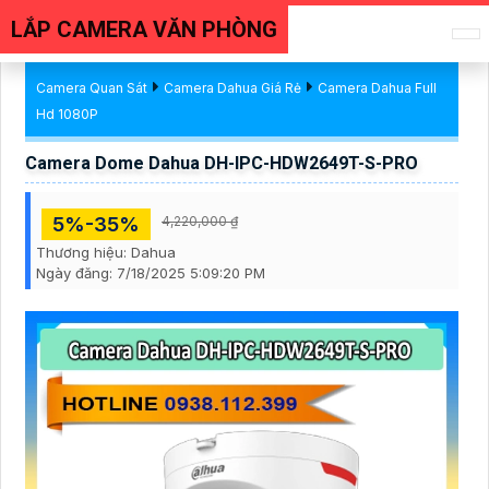
LẮP CAMERA VĂN PHÒNG
Camera Quan Sát
Camera Dahua Giá Rẻ
Camera Dahua Full
Hd 1080P
Camera Dome Dahua DH-IPC-HDW2649T-S-PRO
5%-35%
4,220,000 ₫
Thương hiệu:
Dahua
Ngày đăng:
7/18/2025 5:09:20 PM