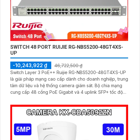
SWITCH 48 PORT RUIJIE RG-NBS5200-48GT4XS-
UP
-10,243,922 ₫
46,722,500 ₫
Switch Layer 3 PoE++ Ruijie RG-NBS5200-48GT4XS-UP
là giải pháp mạng cao cấp dành cho doanh nghiệp, trung
tâm dữ liệu và hệ thống camera giám sát. Bộ chia mạng
cung cấp 48 cổng PoE Gigabit và 4 uplink SFP+ tốc độ
10G, hỗ trợ quản lý từ xa qua Ruijie Cloud, chống sét 6KV,
bảo mật đa lớp và hiệu suất ổn định 24/7.