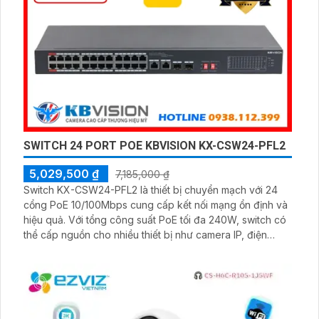
SWITCH 24 PORT POE KBVISION KX-CSW24-PFL2
5,029,500 ₫
7,185,000 ₫
Switch KX-CSW24-PFL2 là thiết bị chuyển mạch với 24
cổng PoE 10/100Mbps cung cấp kết nối mạng ổn định và
hiệu quả. Với tổng công suất PoE tối đa 240W, switch có
thể cấp nguồn cho nhiều thiết bị như camera IP, điện
thoại VoIP và điểm truy cập Wi-Fi. Thiết kế bền bỉ, dễ
dàng lắp đặt, phù hợp cho hệ thống mạng doanh nghiệp
và giám sát an ninh.