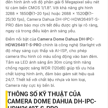
đến hình ảnh với độ phân giải 6 Megapixel siêu nét
từ cảm biến CMOS 1/1.8”. Với khả năng ghi hình
3288 × 1850@(1–20 fps) hoặc 2688 × 1520@(1–
25/30 fps), Camera Dahua DH-IPC-HDW2649T-S-
PRO đảm bảo mọi chi tiết đều được ghi lại rõ ràng,
ngay cả trong điều kiện ánh sáng yếu.
Điểm nổi bật của
Camera Dome Dahua DH-IPC-
HDW2649T-S-PRO
chính là công nghệ Starlight với
độ nhạy sáng cực thấp và AI-ISP, cho phép
camera thu hình có màu sống động vào ban đêm.
Tầm xa LED ánh sáng ấm 30m cùng tính năng
chống ngược sáng WDR (120dB) giúp tối ưu hóa
chất lượng hình ảnh, đảm bảo giám sát hiệu quả
24/7. Thiết kế với chất liệu nhựa và kim loại,
Camera này cực kỳ bền bỉ.
THÔNG SỐ KỸ THUẬT CỦA
CAMERA DOME DAHUA DH-IPC-