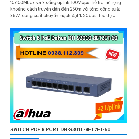
10/100Mbps và 2 cổng uplink 100Mbps, hỗ trợ mở rộng
khoảng cách truyền dẫn đến 250m với tổng công suất
36W, công suất chuyển mạch đạt 1. 2Gbps, tốc độ
chuyển tiếp gói tin 0. 893Mpps, hỗ trợ chuẩn IEEE802.
3af/at và chống sét 6KV
SWITCH POE 8 PORT DH-S3010-8ET2ET-60