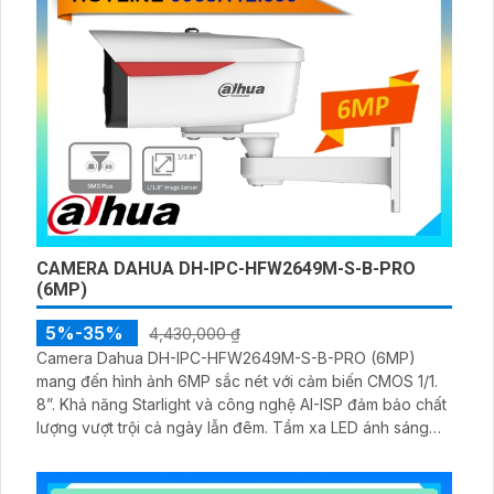
CAMERA DAHUA DH-IPC-HFW2649M-S-B-PRO
(6MP)
5%-35%
4,430,000 ₫
Camera Dahua DH-IPC-HFW2649M-S-B-PRO (6MP)
mang đến hình ảnh 6MP sắc nét với cảm biến CMOS 1/1.
8”. Khả năng Starlight và công nghệ AI-ISP đảm bảo chất
lượng vượt trội cả ngày lẫn đêm. Tầm xa LED ánh sáng
ấm 50m cho phép thu hình màu rõ nét