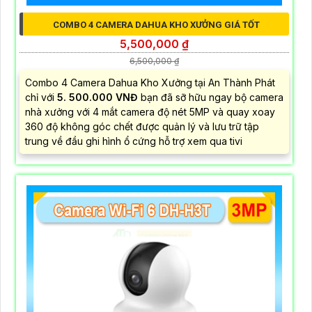
COMBO 4 CAMERA DAHUA KHO XƯỞNG GIÁ TỐT
5,500,000 ₫
6,500,000 ₫
Combo 4 Camera Dahua Kho Xưởng tại An Thành Phát
chỉ với
5. 500.000 VNĐ
bạn đã sỡ hữu ngay bộ camera
nhà xưởng với 4 mắt camera độ nét 5MP và quay xoay
360 độ không góc chết được quản lý và lưu trữ tập
trung về đầu ghi hình ổ cứng hỗ trợ xem qua tivi