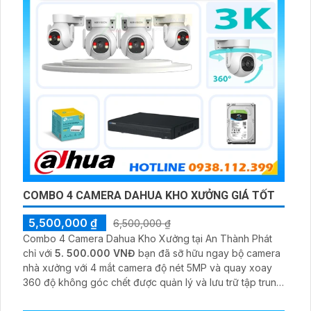
COMBO 4 CAMERA DAHUA KHO XƯỞNG GIÁ TỐT
5,500,000 ₫
6,500,000 ₫
Combo 4 Camera Dahua Kho Xưởng tại An Thành Phát
chỉ với
5. 500.000 VNĐ
bạn đã sỡ hữu ngay bộ camera
nhà xưởng với 4 mắt camera độ nét 5MP và quay xoay
360 độ không góc chết được quản lý và lưu trữ tập trung
về đầu ghi hình ổ cứng hỗ trợ xem qua tivi