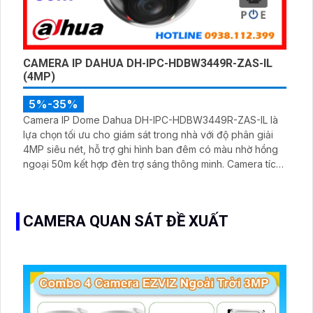
CAMERA IP DAHUA DH-IPC-HDBW3449R-ZAS-IL
(4MP)
5%-35%
Camera IP Dome Dahua DH-IPC-HDBW3449R-ZAS-IL là
lựa chọn tối ưu cho giám sát trong nhà với độ phân giải
4MP siêu nét, hỗ trợ ghi hình ban đêm có màu nhờ hồng
ngoại 50m kết hợp đèn trợ sáng thông minh. Camera tích
hợp micro ghi âm, khe cắm thẻ nhớ lên đến 512GB, phát
hiện chính xác người và xe giúp cảnh báo hiệu quả hơn.
CAMERA QUAN SÁT ĐỀ XUẤT