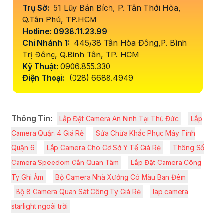
Trụ Sở:
51 Lũy Bán Bích, P. Tân Thới Hòa,
Q.Tân Phú, TP.HCM
Hotline: 0938.11.23.99
Chi Nhánh 1:
445/38 Tân Hòa Đông,P. Bình
Trị Đông, Q.Bình Tân, TP. HCM
Kỹ Thuật:
0906.855.330
Điện Thoại:
(028) 6688.4949
Thông Tin:
Lắp Đặt Camera An Ninh Tại Thủ Đức
Lắp
Camera Quận 4 Giá Rẻ
Sửa Chữa Khắc Phục Máy Tính
Quận 6
Lắp Camera Cho Cơ Sở Y Tế Giá Rẻ
Thông Số
Camera Speedom Cần Quan Tâm
Lắp Đặt Camera Công
Ty Ghi Âm
Bộ Camera Nhà Xưởng Có Màu Ban Đêm
Bộ 8 Camera Quan Sát Công Ty Giá Rẻ
lap camera
starlight ngoài trời