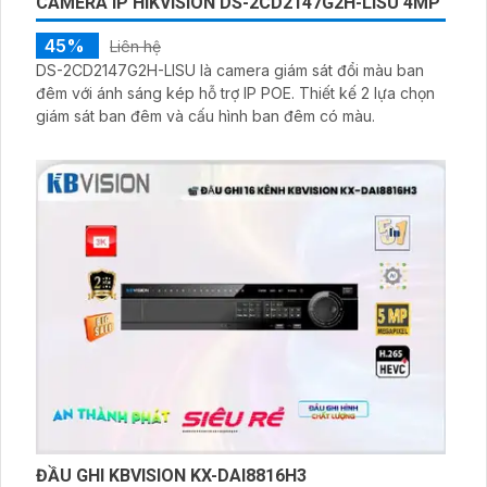
CAMERA IP HIKVISION DS-2CD2147G2H-LISU 4MP
45%
Liên hệ
DS-2CD2147G2H-LISU là camera giám sát đổi màu ban
đêm với ánh sáng kép hỗ trợ IP POE. Thiết kế 2 lựa chọn
giám sát ban đêm và cấu hình ban đêm có màu.
ĐẦU GHI KBVISION KX-DAI8816H3