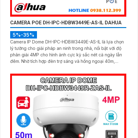
CAMERA POE DH-IPC-HDBW3449E-AS-IL DAHUA
5%-35%
Camera IP Dome DH-IPC-HDBW3449E-AS-IL là lựa chọn
lý tưởng cho giải pháp an ninh trong nhà, nổi bật với độ
phân giải 4MP cho hình ảnh cực kỳ sắc nét cả ngày lẫn
đêm. Nhờ tích hợp đèn trợ sáng và hồng ngoại 40m,
camera ghi hình màu trong điều kiện ánh sáng yếu, đồng
thời trang bị micro thu âm nguồn POE, khe cắm thẻ nhớ
đến 512GB và công nghệ AI nhận diện chính xác người và
phương tiện