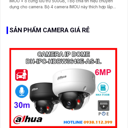
IMOU + ổ cứng lưu trữ 500GB, 1 bộ chia tín hiệu chuyên
dụng cho camera. Bộ 4 camera IMOU này thích hợp lắp
đặt cho kho hàng, nhà xưởng, khu phố và khu vực cần
giám sát ngoài trời
SẢN PHẨM CAMERA GIÁ RẺ