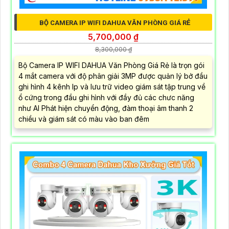
BỘ CAMERA IP WIFI DAHUA VĂN PHÒNG GIÁ RẺ
5,700,000 ₫
8,300,000 ₫
Bộ Camera IP WIFI DAHUA Văn Phòng Giá Rẻ là trọn gói
4 mắt camera với độ phân giải 3MP được quản lý bở đầu
ghi hình 4 kênh Ip và lưu trữ video giám sát tập trung về
ổ cứng trong đầu ghi hình với đầy đủ các chưc năng
như AI Phát hiện chuyển động, đàm thoại âm thanh 2
chiều và giám sát có màu vào ban đêm