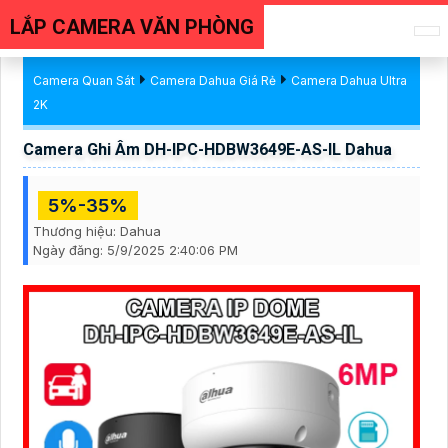
LẮP CAMERA VĂN PHÒNG
Camera Quan Sát
Camera Dahua Giá Rẻ
Camera Dahua Ultra
2K
Camera Ghi Âm DH-IPC-HDBW3649E-AS-IL Dahua
5%-35%
Thương hiệu:
Dahua
Ngày đăng:
5/9/2025 2:40:06 PM