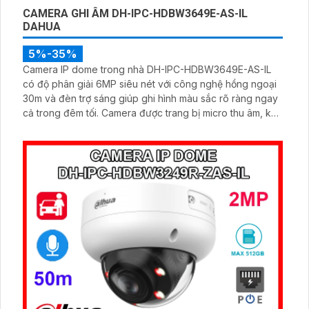
CAMERA GHI ÂM DH-IPC-HDBW3649E-AS-IL
DAHUA
5%-35%
Camera IP dome trong nhà DH-IPC-HDBW3649E-AS-IL
có độ phân giải 6MP siêu nét với công nghệ hồng ngoại
30m và đèn trợ sáng giúp ghi hình màu sắc rõ ràng ngay
cả trong đêm tối. Camera được trang bị micro thu âm, khe
cắm thẻ nhớ lên đến 512GB và công nghệ AI thông minh
nhận diện chính xác người và phương tiện nâng cao hiệu
quả giám sát.