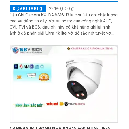
15,500,000 ₫
22,180,000 ₫
Đầu Ghi Camera KX-DAi8816H3 là một Đầu ghi chất lượng
cao và đáng tin cậy. Với sự hỗ trợ của công nghệ AHD,
CVI, TVI và BCS, đầu ghi này có khả năng ghi lại hình
ảnh ở độ phân giải Ultra 4k lite với độ sắc nét tuyệt vời.
Với 16 kênh, Đầu ghi này cho phép bạn theo dõi nhiều
vùng cùng lúc
CAMERA IP TRONG NHÀ KX-CAIF6004UN-TIF-A