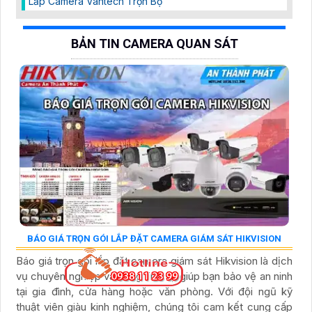
Lắp Camera Vantech Trọn Bộ
BẢN TIN CAMERA QUAN SÁT
BÁO GIÁ TRỌN GÓI LẮP ĐẶT CAMERA GIÁM SÁT HIKVISION
Báo giá trọn gói lắp đặt camera giám sát Hikvision là dịch
vụ chuyên nghiệp và đáng tin cậy giúp bạn bảo vệ an ninh
tại gia đình, cửa hàng hoặc văn phòng. Với đội ngũ kỹ
thuật viên giàu kinh nghiệm, chúng tôi cam kết cung cấp