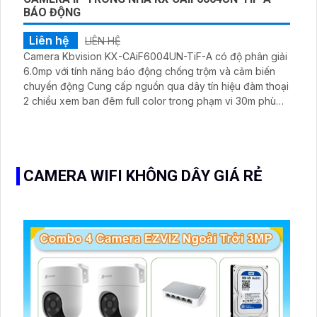
BÁO ĐỘNG
Liên hệ
LIÊN HỆ
Camera Kbvision KX-CAiF6004UN-TiF-A có độ phân giải
6.0mp với tính năng báo động chống trộm và cảm biến
chuyển động Cung cấp nguồn qua dây tín hiệu đàm thoại
2 chiều xem ban đêm full color trong phạm vi 30m phù
hợp cho giám sát nhà xưởng kho hàng căn hộ nhà phố
CAMERA WIFI KHÔNG DÂY GIÁ RẺ