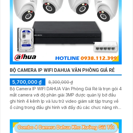
BỘ CAMERA IP WIFI DAHUA VĂN PHÒNG GIÁ RẺ
5,700,000 ₫
8,300,000 ₫
Bộ Camera IP WIFI DAHUA Văn Phòng Giá Rẻ là trọn gói 4
mắt camera với độ phân giải 3MP được quản lý bở đầu
ghi hình 4 kênh Ip và lưu trữ video giám sát tập trung về
ổ cứng trong đầu ghi hình với đầy đủ các chưc năng như
AI Phát hiện chuyển động, đàm thoại âm thanh 2 chiều và
giám sát có màu vào ban đêm