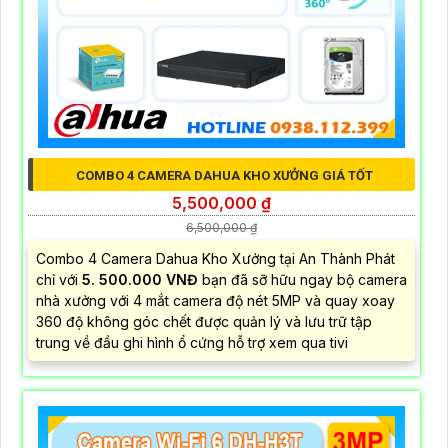
COMBO 4 CAMERA DAHUA KHO XƯỞNG GIÁ TỐT
5,500,000 ₫
6,500,000 ₫
Combo 4 Camera Dahua Kho Xưởng tại An Thành Phát
chỉ với
5. 500.000 VNĐ
bạn đã sỡ hữu ngay bộ camera
nhà xưởng với 4 mắt camera độ nét 5MP và quay xoay
360 độ không góc chết được quản lý và lưu trữ tập
trung về đầu ghi hình ổ cứng hỗ trợ xem qua tivi