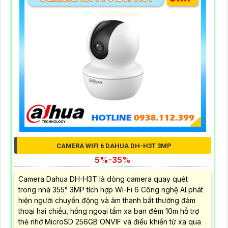
CAMERA WIFI 6 DAHUA DH-H3T 3MP
5%-35%
Camera Dahua DH-H3T là dòng camera quay quét
trong nhà 355° 3MP tích hợp Wi-Fi 6 Công nghệ AI phát
hiện người chuyển động và âm thanh bất thường đàm
thoại hai chiều, hồng ngoại tầm xa ban đêm 10m hỗ trợ
thẻ nhớ MicroSD 256GB ONVIF và điều khiển từ xa qua