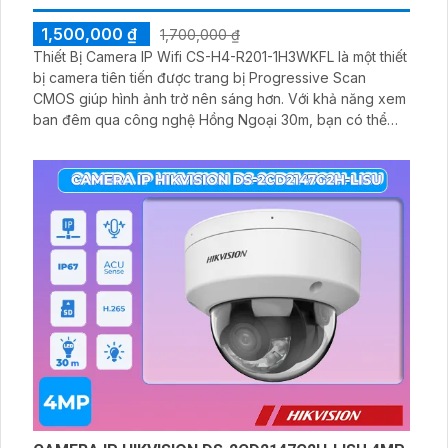
1,500,000 ₫
1,700,000 ₫
Thiết Bị Camera IP Wifi CS-H4-R201-1H3WKFL là một thiết
bị camera tiên tiến được trang bị Progressive Scan
CMOS giúp hình ảnh trở nên sáng hơn. Với khả năng xem
ban đêm qua công nghệ Hồng Ngoại 30m, bạn có thể
thấy rõ trong môi trường tối. Độ phân giải 3.0 MP đảm
bảo chất lượng hình ảnh tốt nhất và độ phân giải Ultra 2k
lite giúp bạn thấy rõ hơn chi tiết trong hình ảnh