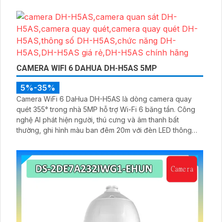
MicroSD 256GB ONVIF và điều khiển từ xa qua ứng dụng
DMSS
CAMERA WIFI 6 DAHUA DH-H5AS 5MP
5%-35%
Camera WiFi 6 DaHua DH-H5AS là dòng camera quay
quét 355° trong nhà 5MP hỗ trợ Wi-Fi 6 băng tần. Công
nghệ AI phát hiện người, thú cưng và âm thanh bất
thường, ghi hình màu ban đêm 20m với đèn LED thông
minh 10m, hỗ trợ thẻ nhớ 256GB và quản lý từ xa qua ứng
dụng DMSS,