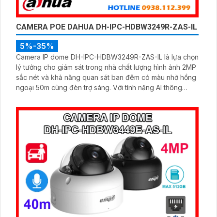
CAMERA POE DAHUA DH-IPC-HDBW3249R-ZAS-IL
5%-35%
Camera IP dome DH-IPC-HDBW3249R-ZAS-IL là lựa chọn
lý tưởng cho giám sát trong nhà chất lượng hình ảnh 2MP
sắc nét và khả năng quan sát ban đêm có màu nhờ hồng
ngoại 50m cùng đèn trợ sáng. Với tính năng AI thông
minh, camera dễ dàng nhận diện chính xác người và
phương tiện, hỗ trợ ghi âm qua micro tích hợp và lưu trữ
tối đa 512GB qua khe thẻ nhớ, camera hỗ trợ PoE lắp đặt
dễ dàng