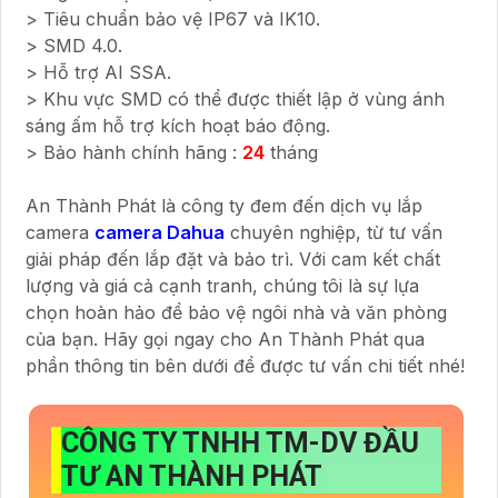
> Tiêu chuẩn bảo vệ IP67 và IK10.
> SMD 4.0.
> Hỗ trợ AI SSA.
> Khu vực SMD có thể được thiết lập ở vùng ánh
sáng ấm hỗ trợ kích hoạt báo động.
> Bảo hành chính hãng :
24
tháng
An Thành Phát là công ty đem đến dịch vụ lắp
camera
camera Dahua
chuyên nghiệp, từ tư vấn
giải pháp đến lắp đặt và bảo trì. Với cam kết chất
lượng và giá cả cạnh tranh, chúng tôi là sự lựa
chọn hoàn hảo để bảo vệ ngôi nhà và văn phòng
của bạn. Hãy gọi ngay cho An Thành Phát qua
phần thông tin bên dưới để được tư vấn chi tiết nhé!
CÔNG TY TNHH TM-DV ĐẦU
TƯ AN THÀNH PHÁT