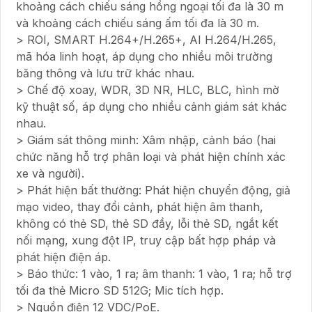
khoảng cách chiếu sáng hồng ngoại tối đa là 30 m
và khoảng cách chiếu sáng ấm tối đa là 30 m.
> ROI, SMART H.264+/H.265+, AI H.264/H.265,
mã hóa linh hoạt, áp dụng cho nhiều môi trường
băng thông và lưu trữ khác nhau.
> Chế độ xoay, WDR, 3D NR, HLC, BLC, hình mờ
kỹ thuật số, áp dụng cho nhiều cảnh giám sát khác
nhau.
> Giám sát thông minh: Xâm nhập, cảnh báo (hai
chức năng hỗ trợ phân loại và phát hiện chính xác
xe và người).
> Phát hiện bất thường: Phát hiện chuyển động, giả
mạo video, thay đổi cảnh, phát hiện âm thanh,
không có thẻ SD, thẻ SD đầy, lỗi thẻ SD, ngắt kết
nối mạng, xung đột IP, truy cập bất hợp pháp và
phát hiện điện áp.
> Báo thức: 1 vào, 1 ra; âm thanh: 1 vào, 1 ra; hỗ trợ
tối đa thẻ Micro SD 512G; Mic tích hợp.
> Nguồn điện 12 VDC/PoE.