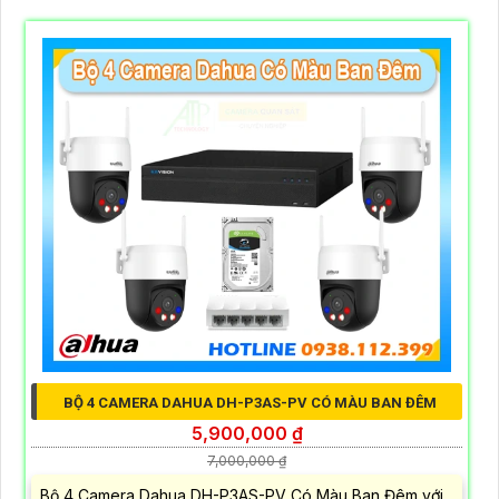
BỘ 4 CAMERA DAHUA DH-P3AS-PV CÓ MÀU BAN ĐÊM
5,900,000 ₫
7,000,000 ₫
Bộ 4 Camera Dahua DH-P3AS-PV Có Màu Ban Đêm với