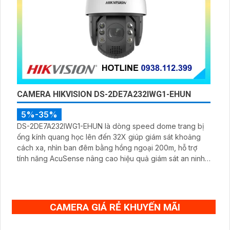
CAMERA HIKVISION DS-2DE7A232IWG1-EHUN
5%-35%
DS-2DE7A232IWG1-EHUN là dòng speed dome trang bị
ống kính quang học lên đến 32X giúp giám sát khoảng
cách xa, nhìn ban đêm bằng hồng ngoại 200m, hỗ trợ
tính năng AcuSense nâng cao hiệu quả giám sát an ninh,
có tốc độ lấy nét cao nhờ công nghệ Self-learning
CAMERA GIÁ RẺ KHUYẾN MÃI