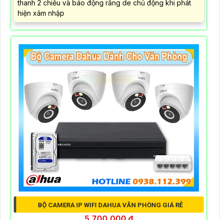
thanh 2 chiều và báo động răng de chủ động khi phát
hiện xâm nhập
BỘ CAMERA IP WIFI DAHUA VĂN PHÒNG GIÁ RẺ
5,700,000 ₫