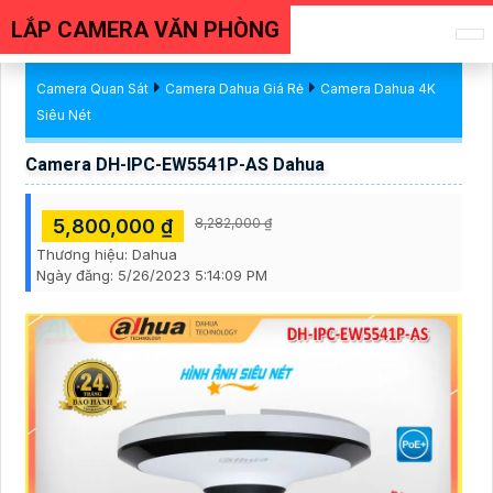
LẮP CAMERA VĂN PHÒNG
Camera Quan Sát
Camera Dahua Giá Rẻ
Camera Dahua 4K
Siêu Nét
Camera DH-IPC-EW5541P-AS Dahua
5,800,000 ₫
8,282,000 ₫
Thương hiệu:
Dahua
Ngày đăng:
5/26/2023 5:14:09 PM