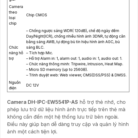
Camera
theo
Chip CMOS
loại
chip
– Chống ngược sáng WDR( 120dB), chế độ ngày đêm
Day/Night(ICR), chống nhiễu hình ảnh 3DNR, tự động cân
bằng sáng AWB, tự động bù tín hiệu hình ảnh AGC, bù
Chức
sáng BLC.
năng hỗ
– Tích hợp Mic.
trợ
– Hỗ trợ Alarm in: 1, alarm out: 1, audio in: 1, audio out: 1.
– Chức năng thông minh: Tripwire, Intrusion, Heat Map.
– Micro SD memory (up to 256GB).
– Trình duyệt web: Web viewer, CMS(DSS/PSS) & DMSS.
Nguồn
DC 12V
điện
Camera DH-IPC-EW5541P-AS
hỗ trợ thẻ nhớ, cho
phép lưu trữ dữ liệu hình ảnh trực tiếp trên thẻ mà
không cần đến một hệ thống lưu trữ bên ngoài.
Điều này giúp bạn dễ dàng truy cập và quản lý hình
ảnh một cách tiện lợi.