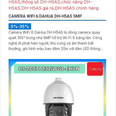
CAMERA WIFI 6 DAHUA DH-H5AS 5MP
5%-35%
Camera WiFi 6 DaHua DH-H5AS là dòng camera quay
quét 355° trong nhà 5MP hỗ trợ Wi-Fi 6 băng tần. Công
nghệ AI phát hiện người, thú cưng và âm thanh bất
thường, ghi hình màu ban đêm 20m với đèn LED thông
minh 10m, hỗ trợ thẻ nhớ 256GB và quản lý từ xa qua ứng
dụng DMSS,