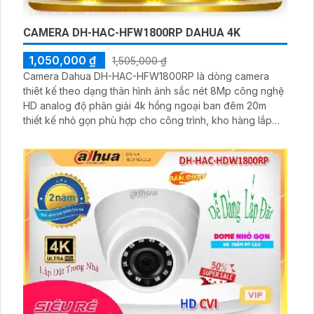
CAMERA DH-HAC-HFW1800RP DAHUA 4K
1,050,000 ₫
1,505,000 ₫
Camera Dahua DH-HAC-HFW1800RP là dòng camera
thiêt kế theo dạng thân hình ảnh sắc nét 8Mp công nghệ
HD analog độ phân giải 4k hồng ngoại ban đêm 20m
thiết kế nhỏ gọn phù hợp cho công trình, kho hàng lắp
ngoài tro, chuẩn ip67 giá rẻ yêu cầu hình ảnh sắc nét