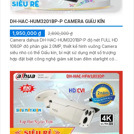
DH-HAC-HUM3201BP-P CAMERA GIẤU KÍN
1,950,000 ₫
2,890,000 ₫
Camera dahua DH-HAC-HUM3201BP-P độ nét FULL HD
1080P đô phân giải 2.0MP, thiết kế hình vuông Camera
siêu nhỏ có thể Giấu kín, bí mật sử dụng một số trượng
hợp đặt biệt công nghệ giám sát ban đêm starlight có
màu khi ánh sáng yếu