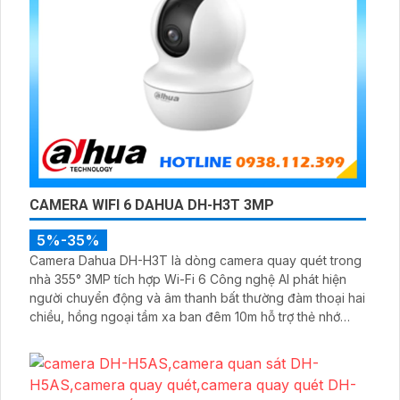
CAMERA WIFI 6 DAHUA DH-H3T 3MP
5%-35%
Camera Dahua DH-H3T là dòng camera quay quét trong
nhà 355° 3MP tích hợp Wi-Fi 6 Công nghệ AI phát hiện
người chuyển động và âm thanh bất thường đàm thoại hai
chiều, hồng ngoại tầm xa ban đêm 10m hỗ trợ thẻ nhớ
MicroSD 256GB ONVIF và điều khiển từ xa qua ứng dụng
DMSS