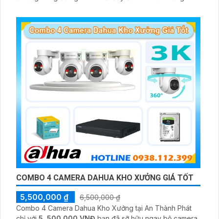
AI Phát hiện chuyển động, đàm thoại âm thanh 2 chiều và
giám sát có màu vào ban đêm
COMBO 4 CAMERA DAHUA KHO XƯỞNG GIÁ TỐT
5,500,000 ₫
6,500,000 ₫
Combo 4 Camera Dahua Kho Xưởng tại An Thành Phát
chỉ với
5. 500.000 VNĐ
bạn đã sỡ hữu ngay bộ camera