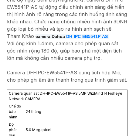
EW5541P-AS tự động điều chỉnh ánh sáng để hiển
thị hình ảnh rõ ràng trong các tình huống ánh sáng
khác nhau. Chức năng chống nhiễu hình ảnh 3DNR
giúp loại bỏ nhiễu và tạo ra hình ảnh sạch sẽ.
Tham Khảo
camera Dahua
DH-IPC-EB5541P-AS
Với ống kính 1.4mm, camera cho phép quan sát
góc nhìn rộng 180 độ, giúp bao phủ một diện tích
lớn mà không cần nhiều camera phụ trợ.
Camera DH-IPC-EW5541P-AS cũng tích hợp Mic,
cho phép ghi âm âm thanh trong quá trình giám sát.
Camera quan sát DH-IPC-EW5541P-AS 5MP WizMind IR Fisheye
Network CAMERA
Chế độ
bảo
24 tháng
hành
Độ
phân
5.0 Megapixel
giải