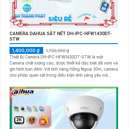
CAMERA DAHUA SẮT NÉT DH-IPC-HFW1430DT-
STW
1,400,000 ₫
1,700,000 ₫
Thiết Bị Camera DH-IPC-HFW1430DT-STW là một
Camera chất lượng cao, được thiết kế đặc biệt để xem và
ghi hình ban đêm. Với tính năng Hồng Ngoại 30m, camera
cho phép quan sát trong điều kiện ánh sáng yếu mà
không làm mất đi chất lượng hình ảnh đến 4.0 MP.
Camera này sử dụng công nghệ hình ảnh IP Wifi, cho
phép người dùng dễ dàng kết nối và điều khiển từ xa
thông qua mạng internet