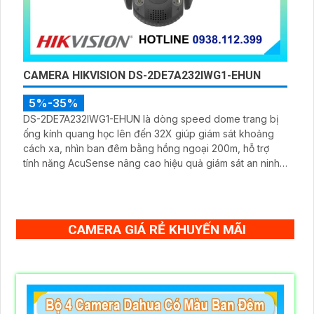
CAMERA HIKVISION DS-2DE7A232IWG1-EHUN
5%-35%
DS-2DE7A232IWG1-EHUN là dòng speed dome trang bị
ống kính quang học lên đến 32X giúp giám sát khoảng
cách xa, nhìn ban đêm bằng hồng ngoại 200m, hỗ trợ
tính năng AcuSense nâng cao hiệu quả giám sát an ninh,
có tốc độ lấy nét cao nhờ công nghệ Self-learning
CAMERA GIÁ RẺ KHUYẾN MÃI