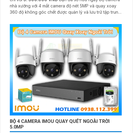
nhà xưởng với 4 mắt camera độ nét 5MP và quay xoay
360 độ không góc chết được quản lý và lưu trữ tập trung
về đầu ghi hình ổ cứng hỗ trợ xem qua tivi
BỘ 4 CAMERA IMOU QUAY QUÉT NGOÀI TRỜI
5.0MP