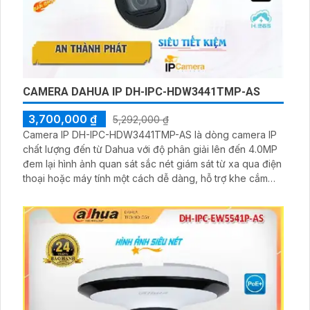
CAMERA DAHUA IP DH-IPC-HDW3441TMP-AS
3,700,000 ₫
5,292,000 ₫
Camera IP DH-IPC-HDW3441TMP-AS là dòng camera IP
chất lượng đến từ Dahua với độ phân giải lên đến 4.0MP
đem lại hình ảnh quan sát sắc nét giám sát từ xa qua điện
thoại hoặc máy tính một cách dễ dàng, hỗ trợ khe cắm
thẻ nhớ lên đến 265GB lưu trữ dữ liệu nhiều hơn, tiết kiệm
hơn với chuẩn nén H265+, tích hợp công nghệ hồng
ngoại ban đêm tầm xa 50m