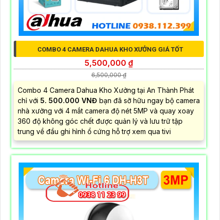
COMBO 4 CAMERA DAHUA KHO XƯỞNG GIÁ TỐT
5,500,000 ₫
6,500,000 ₫
Combo 4 Camera Dahua Kho Xưởng tại An Thành Phát
chỉ với
5. 500.000 VNĐ
bạn đã sỡ hữu ngay bộ camera
nhà xưởng với 4 mắt camera độ nét 5MP và quay xoay
360 độ không góc chết được quản lý và lưu trữ tập
trung về đầu ghi hình ổ cứng hỗ trợ xem qua tivi