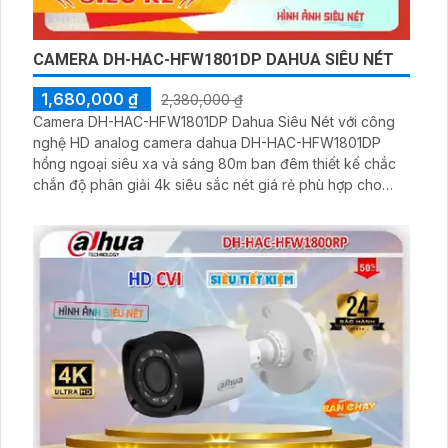
CAMERA DH-HAC-HFW1801DP DAHUA SIÊU NÉT
1,680,000 ₫
2,380,000 ₫
Camera DH-HAC-HFW1801DP Dahua Siêu Nét với công
nghệ HD analog camera dahua DH-HAC-HFW1801DP
hồng ngoại siêu xa và sáng 80m ban đêm thiết kế chắc
chắn độ phân giải 4k siêu sắc nét giá rẻ phù hợp cho
công trình ngoài trời nhà xưởng sản xuất giám sát hàng
rào