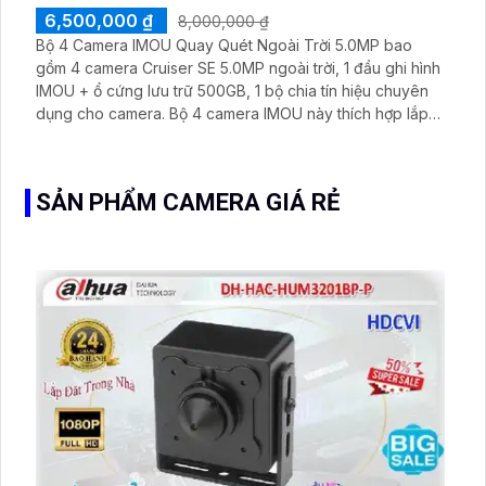
6,500,000 ₫
8,000,000 ₫
Bộ 4 Camera IMOU Quay Quét Ngoài Trời 5.0MP bao
gồm 4 camera Cruiser SE 5.0MP ngoài trời, 1 đầu ghi hình
IMOU + ổ cứng lưu trữ 500GB, 1 bộ chia tín hiệu chuyên
dụng cho camera. Bộ 4 camera IMOU này thích hợp lắp
đặt cho kho hàng, nhà xưởng, khu phố và khu vực cần
giám sát ngoài trời
SẢN PHẨM CAMERA GIÁ RẺ