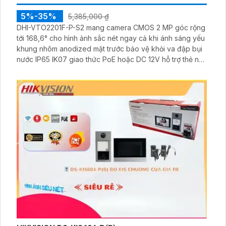
5%-35%
5,385,000 ₫
DHI-VTO2201F-P-S2 mang camera CMOS 2 MP góc rộng
tới 168,6° cho hình ảnh sắc nét ngay cả khi ánh sáng yếu
khung nhôm anodized mặt trước bảo vệ khỏi va đập bụi
nước IP65 IK07 giao thức PoE hoặc DC 12V hỗ trợ thẻ nhớ
Micro SD đến 256GB cho lưu trữ dài hạn.