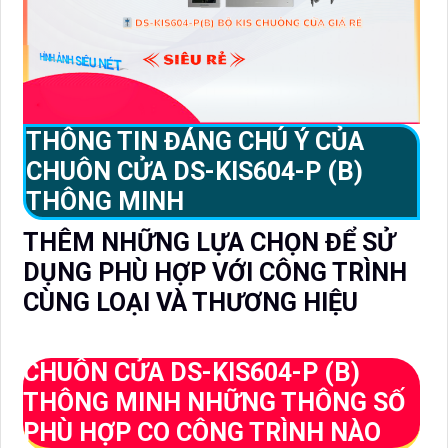
THÔNG TIN ĐÁNG CHÚ Ý CỦA
CHUÔN CỬA DS-KIS604-P (B)
THÔNG MINH
THÊM NHỮNG LỰA CHỌN ĐỂ SỬ
DỤNG PHÙ HỢP VỚI CÔNG TRÌNH
CÙNG LOẠI VÀ THƯƠNG HIỆU
CHUÔN CỬA DS-KIS604-P (B)
THÔNG MINH NHỮNG THÔNG SỐ
PHÙ HỢP CO CÔNG TRÌNH NÀO