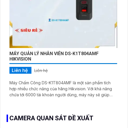
MÁY QUẢN LÝ NHÂN VIÊN DS-K1T804AMF
HIKVISION
Liên hệ
Liên hệ
Máy Chấm Công DS-K1T804AMF là một sản phẩm tích
hợp nhiều chức năng của hãng Hikvision. Với khả năng
chứa tới 6000 tài khoản người dùng, máy này sẽ giúp
quản lý chấm công và điểm danh nhân viên một cách
hiệu quả. Thiết bị này được thiết kế với công nghệ tiên
tiến, đảm bảo tính chính xác và tin cậy trong quá trình đo
CAMERA QUAN SÁT ĐỀ XUẤT
thời gian làm việc