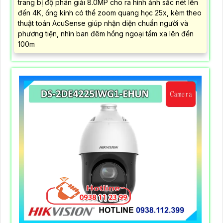
trang bị độ phân giải 8.0MP cho ra hình ảnh sắc nét lên
đến 4K, ống kính có thể zoom quang học 25x, kèm theo
thuật toán AcuSense giúp nhận diện chuẩn người và
phương tiện, nhìn ban đêm hồng ngoại tầm xa lên đến
100m