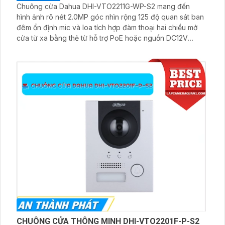
Chuông cửa Dahua DHI-VTO2211G-WP-S2 mang đến
hình ảnh rõ nét 2.0MP góc nhìn rộng 125 độ quan sát ban
đêm ổn định mic và loa tích hợp đàm thoại hai chiều mở
cửa từ xa bằng thẻ từ hỗ trợ PoE hoặc nguồn DC12V
chuẩn IP65 chống nước phù hợp lắp ngoài trời kích thước
nhỏ gọn trọng lượng 510 gram dễ lắp đặt và kết nối với
điện thoại thông minh rất an toàn
CHUÔNG CỬA THÔNG MINH DHI-VTO2201F-P-S2