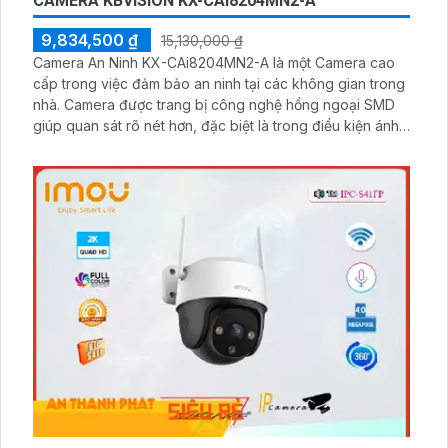
CAMERA KBVISION KX-CAI8204MN2-A
9,834,500 ₫
15,130,000 ₫
Camera An Ninh KX-CAi8204MN2-A là một Camera cao
cấp trong việc đảm bảo an ninh tại các không gian trong
nhà. Camera được trang bị công nghệ hồng ngoại SMD
giúp quan sát rõ nét hơn, đặc biệt là trong điều kiện ánh
sáng ngược. Khả năng quan sát ban đêm cũng được
nâng cao với hồng ngoại có tầm xa lên đến 40m. Thiết kế
mỹ thuật dạng dome kim loại của camera tạo sự sang
trọng và chắc chắn