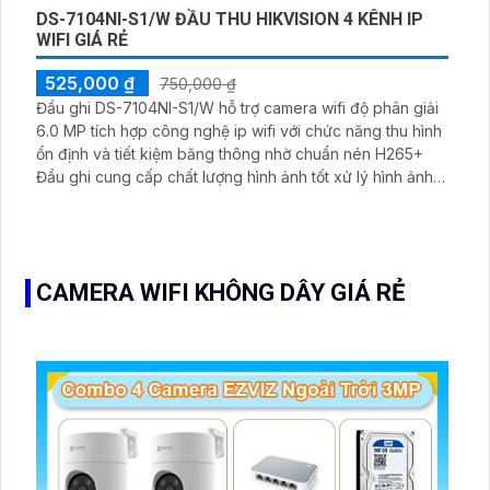
DS-7104NI-S1/W ĐẦU THU HIKVISION 4 KÊNH IP
WIFI GIÁ RẺ
525,000 ₫
750,000 ₫
Đầu ghi DS-7104NI-S1/W hỗ trợ camera wifi độ phân giải
6.0 MP tích hợp công nghệ ip wifi với chức năng thu hình
ổn định và tiết kiệm băng thông nhờ chuẩn nén H265+
Đầu ghi cung cấp chất lượng hình ảnh tốt xử lý hình ảnh
nhanh giúp kết nối IP Wifi truyền tải hình ảnh qua mạng
một cách tiện lợi và hiệu quả.
CAMERA WIFI KHÔNG DÂY GIÁ RẺ