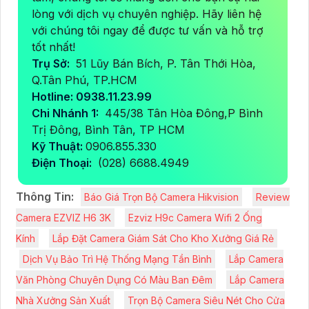
lòng với dịch vụ chuyên nghiệp. Hãy liên hệ
với chúng tôi ngay để được tư vấn và hỗ trợ
tốt nhất!
Trụ Sở:
51 Lũy Bán Bích, P. Tân Thới Hòa,
Q.Tân Phú, TP.HCM
Hotline: 0938.11.23.99
Chi Nhánh 1:
445/38 Tân Hòa Đông,P Bình
Trị Đông, Bình Tân, TP HCM
Kỹ Thuật:
0906.855.330
Điện Thoại:
(028) 6688.4949
Thông Tin:
Báo Giá Trọn Bộ Camera Hikvision
Review
Camera EZVIZ H6 3K
Ezviz H9c Camera Wifi 2 Ống
Kính
Lắp Đặt Camera Giám Sát Cho Kho Xưởng Giá Rẻ
Dịch Vụ Bảo Trì Hệ Thống Mạng Tần Bình
Lắp Camera
Văn Phòng Chuyên Dụng Có Màu Ban Đêm
Lắp Camera
Nhà Xưởng Sản Xuất
Trọn Bộ Camera Siêu Nét Cho Cửa