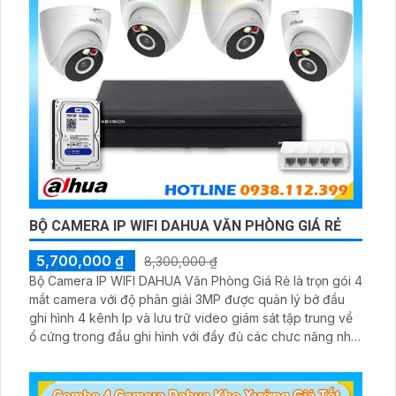
BỘ CAMERA IP WIFI DAHUA VĂN PHÒNG GIÁ RẺ
5,700,000 ₫
8,300,000 ₫
Bộ Camera IP WIFI DAHUA Văn Phòng Giá Rẻ là trọn gói 4
mắt camera với độ phân giải 3MP được quản lý bở đầu
ghi hình 4 kênh Ip và lưu trữ video giám sát tập trung về
ổ cứng trong đầu ghi hình với đầy đủ các chưc năng như
AI Phát hiện chuyển động, đàm thoại âm thanh 2 chiều và
giám sát có màu vào ban đêm