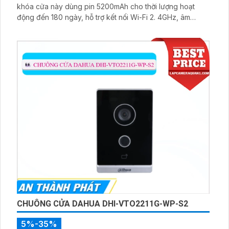
khóa cửa này dùng pin 5200mAh cho thời lượng hoạt
động đến 180 ngày, hỗ trợ kết nối Wi-Fi 2. 4GHz, âm
thanh hai chiều và lưu trữ qua thẻ microSD tối đa 512GB
CHUÔNG CỬA DAHUA DHI-VTO2211G-WP-S2
5%-35%