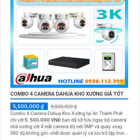
COMBO 4 CAMERA DAHUA KHO XƯỞNG GIÁ TỐT
5,500,000 ₫
6,500,000 ₫
Combo 4 Camera Dahua Kho Xưởng tại An Thành Phát
chỉ với
5. 500.000 VNĐ
bạn đã sỡ hữu ngay bộ camera
nhà xưởng với 4 mắt camera độ nét 5MP và quay xoay
360 độ không góc chết được quản lý và lưu trữ tập trung
về đầu ghi hình ổ cứng hỗ trợ xem qua tivi