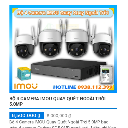
BỘ 4 CAMERA IMOU QUAY QUÉT NGOÀI TRỜI
5.0MP
6,500,000 ₫
8,000,000 ₫
Bộ 4 Camera IMOU Quay Quét Ngoài Trời 5.0MP bao
gồm 4 camera Cruiser SE 5.0MP ngoài trời, 1 đầu ghi hình