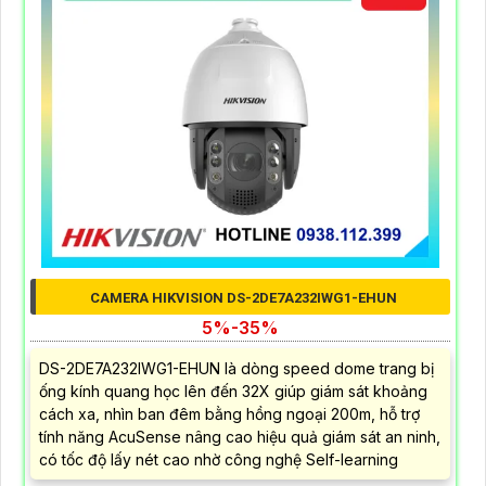
CAMERA HIKVISION DS-2DE7A232IWG1-EHUN
5%-35%
DS-2DE7A232IWG1-EHUN là dòng speed dome trang bị
ống kính quang học lên đến 32X giúp giám sát khoảng
cách xa, nhìn ban đêm bằng hồng ngoại 200m, hỗ trợ
tính năng AcuSense nâng cao hiệu quả giám sát an ninh,
có tốc độ lấy nét cao nhờ công nghệ Self-learning