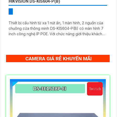
HIKVISION DS-KIS604-P(B)
Thiết bị cấu hình từ xa 1 nút ấn, 1 màn hình, 2 nguồn của
chuông cửa thông minh DS-KIS604-P(B) có màn hình 7
inch công nghệ IP POE. Với chức năng giới thiệu khách
thông qua 1 nút ấn và hiển thị hình ảnh trên màn hình, thiết
bị này cung cấp độ tin cậy và tiện lợi trong việc kiểm soát
và quản lý cửa vào.
CAMERA GIÁ RẺ KHUYẾN MÃI