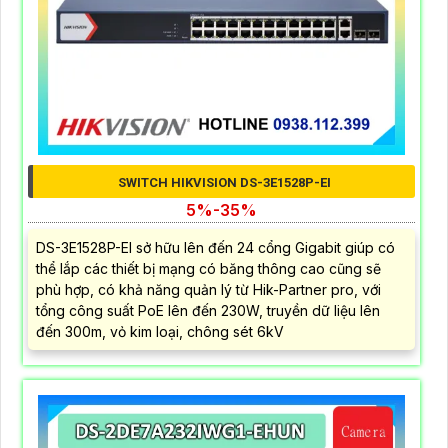
SWITCH HIKVISION DS-3E1528P-EI
5%-35%
DS-3E1528P-EI sở hữu lên đến 24 cổng Gigabit giúp có
thể lắp các thiết bị mạng có băng thông cao cũng sẽ
phù hợp, có khả năng quản lý từ Hik-Partner pro, với
tổng công suất PoE lên đến 230W, truyền dữ liệu lên
đến 300m, vỏ kim loại, chông sét 6kV