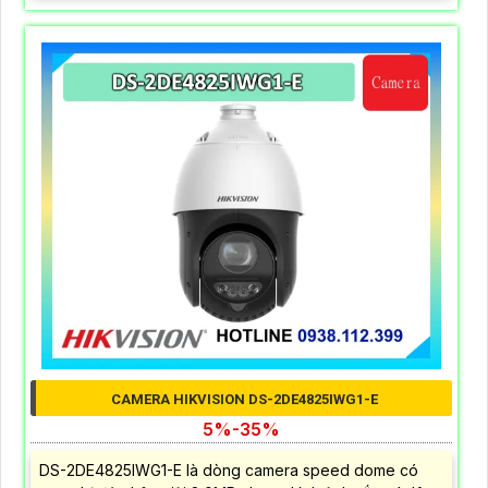
CAMERA HIKVISION DS-2DE4825IWG1-E
5%-35%
DS-2DE4825IWG1-E là dòng camera speed dome có