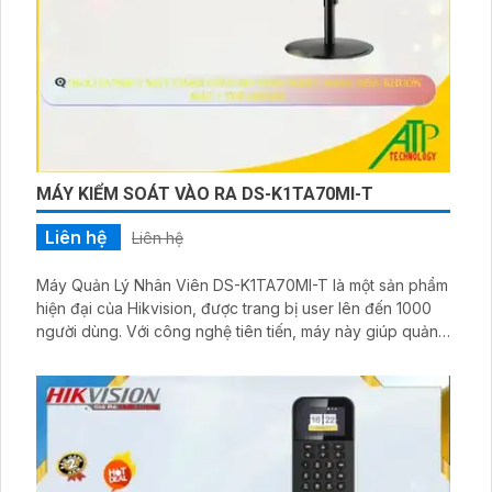
MÁY KIỂM SOÁT VÀO RA DS-K1TA70MI-T
Liên hệ
Liên hệ
Máy Quản Lý Nhân Viên DS-K1TA70MI-T là một sản phẩm
hiện đại của Hikvision, được trang bị user lên đến 1000
người dùng. Với công nghệ tiên tiến, máy này giúp quản
lý nhân viên một cách hiệu quả và tiện lợi. DS-K1TA70MI-
T cung cấp tính năng chính xác, đáng tin cậy và an toàn
trong việc xác thực nhận dạng vân tay và khuôn mặt