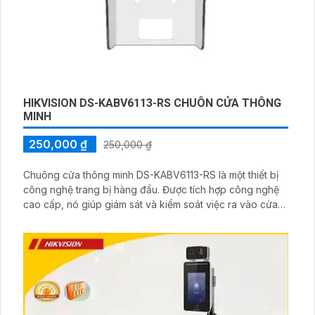
HIKVISION DS-KABV6113-RS CHUÔN CỬA THÔNG
MINH
250,000 ₫
250,000 ₫
Chuông cửa thông minh DS-KABV6113-RS là một thiết bị
công nghệ trang bị hàng đầu. Được tích hợp công nghệ
cao cấp, nó giúp giám sát và kiểm soát việc ra vào cửa
tại nhiều vị trí. Thiết bị có khả năng kết nối với hệ thống
khóa thông minh, lưu trữ hình ảnh và video chất lượng
cao