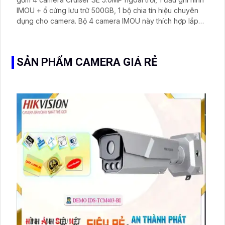
IMOU + ổ cứng lưu trữ 500GB, 1 bộ chia tín hiệu chuyên
dụng cho camera. Bộ 4 camera IMOU này thích hợp lắp
đặt cho kho hàng, nhà xưởng, khu phố và khu vực cần
giám sát ngoài trời
SẢN PHẨM CAMERA GIÁ RẺ