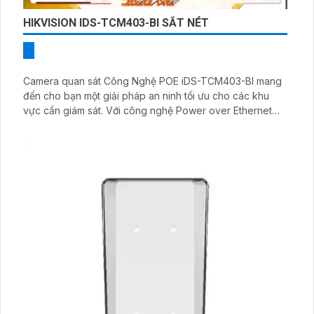
HIKVISION IDS-TCM403-BI SẮT NÉT
Camera quan sát Công Nghệ POE iDS-TCM403-BI mang
đến cho bạn một giải pháp an ninh tối ưu cho các khu
vực cần giám sát. Với công nghệ Power over Ethernet
(PoE), bạn có thể dễ dàng cung cấp năng lượng và
truyền dữ liệu cho camera chỉ thông qua một dây cáp
Cat5e hoặc Cat6. Camera có độ phân giải cao 4MP, cho
hình ảnh rõ nét và rõ ràng, phù hợp cho việc giám sát
trong các môi trường khác nhau