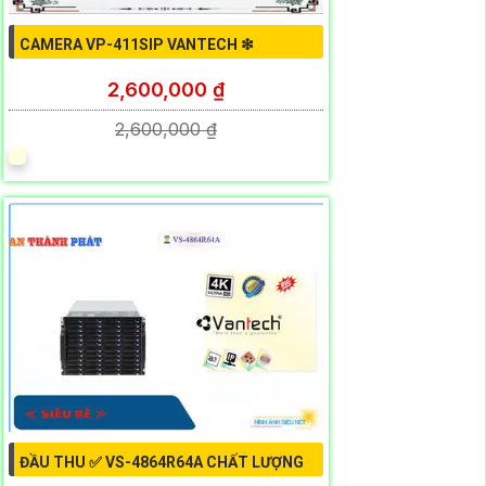
CAMERA VP-411SIP VANTECH ❇
2,600,000 ₫
2,600,000 ₫
ĐẦU THU ✅ VS-4864R64A CHẤT LƯỢNG