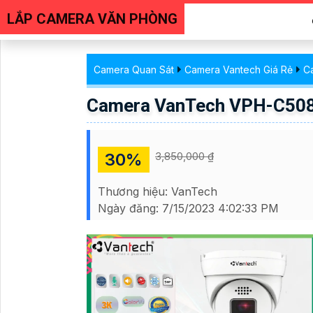
LẮP CAMERA VĂN PHÒNG
Camera Quan Sát
Camera Vantech Giá Rẻ
C
Camera VanTech VPH-C50
30%
3,850,000 ₫
Thương hiệu:
VanTech
Ngày đăng:
7/15/2023 4:02:33 PM