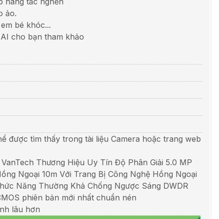
ếp hàng tắc nghẽn
o ảo.
 em bé khóc...
 AI cho bạn tham khảo
hể được tìm thấy trong tài liệu Camera hoặc trang web
VanTech Thương Hiệu Uy Tín Độ Phân Giải 5.0 MP
ng Ngoại 10m Với Trang Bị Công Nghệ Hồng Ngoại
i Chức Năng Thường Khả Chống Ngược Sáng DWDR
 CMOS phiên bản mới nhất chuẩn nén
nh lâu hơn