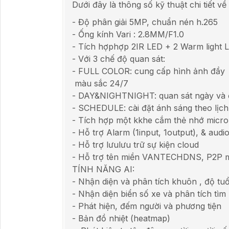
Dưới đây là thông số kỹ thuật chi tiết 
- Độ phân giải 5MP, chuẩn nén h.265
- Ống kính Vari : 2.8MM/F1.0
- Tích hợphợp 2IR LED + 2 Warm light 
- Với 3 chế độ quan sát:
- FULL COLOR: cung cấp hình ảnh đầy
màu sắc 24/7
- DAY&NIGHTNIGHT: quan sát ngày và 
- SCHEDULE: cài đặt ánh sáng theo lịch
- Tích hợp một kkhe cắm thẻ nhớ micro
- Hỗ trợ Alarm (1input, 1output), & audio
- Hỗ trợ lưulưu trữ sự kiện cloud
- Hỗ trợ tên miền VANTECHDNS, P2P m
TÍNH NĂNG AI:
- Nhận diện và phân tích khuôn , độ tuổi, 
- Nhận diện biển số xe và phân tích tìm
- Phát hiện, đếm người và phương tiện
- Bản đồ nhiệt (heatmap)