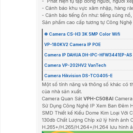
- Phát hiện tụ tập đông người, người x
- Cánh báo khu vực xâm nhập, hàng rà
- Cảnh báo tiếng ồn như: tiếng súng nổ,
Sản phẩm cao cấp tương tự Công Nghệ
❇ Camera CS-H3 3K 5MP Color Wifi
VP-180KV2 Camera IP POE
Camera IP DAHUA DH-IPC-HFW3441EP-AS
Camera VP-202HV2 VanTech
Camera Hikvision DS-TCG405-E
Một số tính năng và thông số khác có t
của nhà sản xuất.
Camera Quan Sát
VPH-C508AI
Camera 
Sử Dụng Công Nghệ IP Xem Ban Đêm Hồ
SMD Thiết kế Kiểu Dome Kim Loại Vớ
130db Chất Lượng Chíp xử lý hình ảnh
H.265+/H.265/H.264+/H.264 lưu hình ả