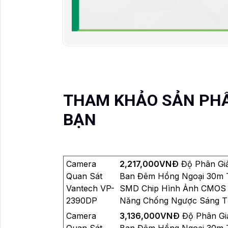
THAM KHẢO SẢN PH
BẠN
Camera
2,217,000VNÐ
Độ Phân Giả
Quan Sát
Ban Đêm Hồng Ngoại 30m T
Vantech VP-
SMD Chip Hình Ảnh CMOS 
2390DP
Năng Chống Ngược Sáng T
Camera
3,136,000VNÐ
Độ Phân Gi
Quan Sát
Ban Đêm Hồng Ngoại 30m T