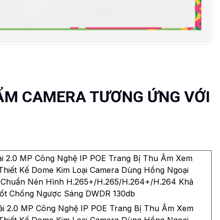
ẨM CAMERA TƯƠNG ỨNG VỚI
i 2.0 MP Công Nghệ IP POE Trang Bị Thu Âm Xem
hiết Kế Dome Kim Loại Camera Dùng Hồng Ngoại
Chuẩn Nén Hình H.265+/H.265/H.264+/H.264 Khả
ốt Chống Ngược Sáng DWDR 130db
ải 2.0 MP Công Nghệ IP POE Trang Bị Thu Âm Xem
hiết Kế Dome Kim Loại Camera Dùng Hồng Ngoại