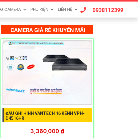
0938112399
G CAMERA
PHU KIỆN
LIÊN HỆ
CAMERA GIÁ RẺ KHUYẾN MÃI
ĐẦU GHI HÌNH VANTECH 16 KÊNH VPH-
D4516HR
3,360,000 ₫