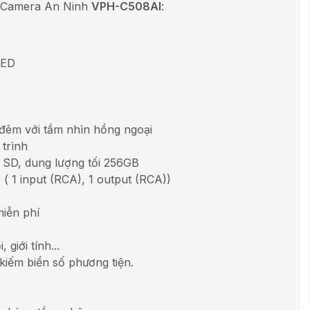
về Camera An Ninh
VPH-C508AI
:
LED
đêm với tầm nhìn hồng ngoại
 trình
 SD, dung lượng tối 256GB
 ( 1 input (RCA), 1 output (RCA))
iễn phí
giới tính...
 kiếm biển số phương tiện.