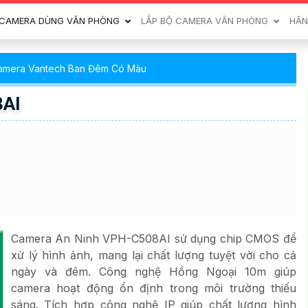
CAMERA DÙNG VĂN PHÒNG
LẮP BỘ CAMERA VĂN PHÒNG
HÃN
amera Vantech Ban Đêm Có Màu
8AI
Camera An Ninh VPH-C508AI sử dụng chip CMOS để
xử lý hình ảnh, mang lại chất lượng tuyệt vời cho cả
ngày và đêm. Công nghệ Hồng Ngoại 10m giúp
camera hoạt động ổn định trong môi trường thiếu
sáng. Tích hợp công nghệ IP giúp chất lượng hình