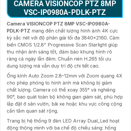
CAMERA VISIONCOP PTZ 8MP
VSC-IP0980A-PDLK-PTZ
Camera VISIONCOP PTZ 8MP VSC-IP0980A-
PDLK-PTZ
mang đến chất lượng hình ảnh 4K cực
kỳ sắc nét với độ phân giải tối đa 3840x2160. Cảm
biến CMOS 1/2.8" Progressive Scan Starlight giúp
thu nhận ánh sáng tốt, đảm bảo khung hình rõ
ràng cả ngày lẫn đêm. Chuẩn nén H.265 tối ưu
dung lượng mà vẫn duy trì độ chi tiết cao.
Ống kính Auto Zoom 2.8–12mm với Zoom quang 4X
cho phép phóng to hình ảnh mà không bị giảm
chất lượng. Camera có thể xoay 355° và nghiêng
90°, bao quát toàn bộ không gian giám sát, phù hợp
lắp đặt ở sân vườn, bãi xe hoặc khu vực công cộng
cần tầm quan sát rộng.
Trang bị hệ thống 9 đèn LED Array Dual_Led hoạt
động thông minh với ba chế độ chiếu sáng: hồng