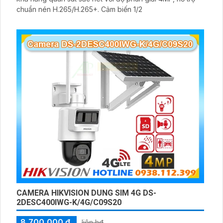
chuẩn nén H.265/H.265+. Cảm biến 1/2
CAMERA HIKVISION DUNG SIM 4G DS-
2DESC400IWG-K/4G/C09S20
8,700,000 ₫
liên h₫