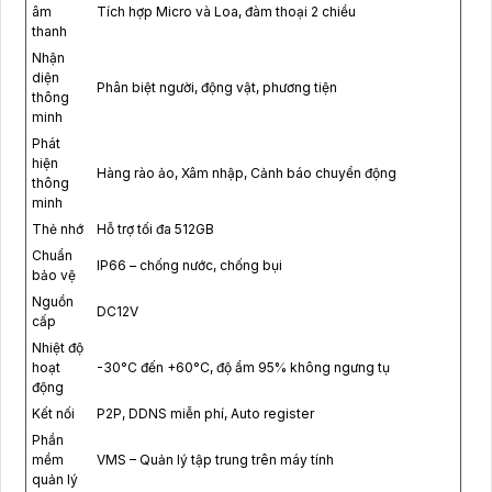
âm
Tích hợp Micro và Loa, đàm thoại 2 chiều
thanh
Nhận
diện
Phân biệt người, động vật, phương tiện
thông
minh
Phát
hiện
Hàng rào ảo, Xâm nhập, Cảnh báo chuyển động
thông
minh
Thẻ nhớ
Hỗ trợ tối đa 512GB
Chuẩn
IP66 – chống nước, chống bụi
bảo vệ
Nguồn
DC12V
cấp
Nhiệt độ
hoạt
-30°C đến +60°C, độ ẩm 95% không ngưng tụ
động
Kết nối
P2P, DDNS miễn phí, Auto register
Phần
mềm
VMS – Quản lý tập trung trên máy tính
quản lý