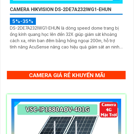
CAMERA HIKVISION DS-2DE7A232IWG1-EHUN
5%-35%
DS-2DE7A232IWG1-EHUN là dòng speed dome trang bị
ống kính quang học lên đến 32X giúp giám sát khoảng
cách xa, nhìn ban đêm bằng hồng ngoại 200m, hỗ trợ
tính năng AcuSense nâng cao hiệu quả giám sát an ninh,
có tốc độ lấy nét cao nhờ công nghệ Self-learning
CAMERA GIÁ RẺ KHUYẾN MÃI