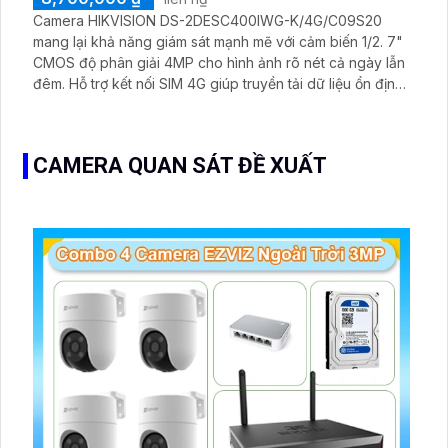
Camera HIKVISION DS-2DESC400IWG-K/4G/C09S20
mang lại khả năng giám sát mạnh mẽ với cảm biến 1/2. 7"
CMOS độ phân giải 4MP cho hình ảnh rõ nét cả ngày lẫn
đêm. Hỗ trợ kết nối SIM 4G giúp truyền tải dữ liệu ổn định
mà không cần WiFi. Pin lithium 90Wh kết hợp tấm pin mặt
trời cho thời gian hoạt động dài phù hợp khu vực không
có điện lưới
CAMERA QUAN SÁT ĐỀ XUẤT