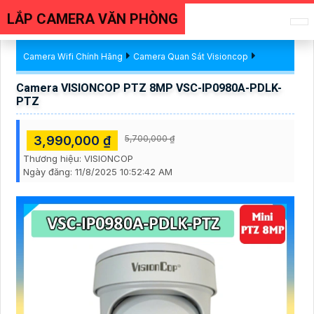
LẮP CAMERA VĂN PHÒNG
Camera Wifi Chính Hãng
Camera Quan Sát Visioncop
Camera VISIONCOP PTZ 8MP VSC-IP0980A-PDLK-
PTZ
3,990,000 ₫
5,700,000 ₫
Thương hiệu:
VISIONCOP
Ngày đăng:
11/8/2025 10:52:42 AM