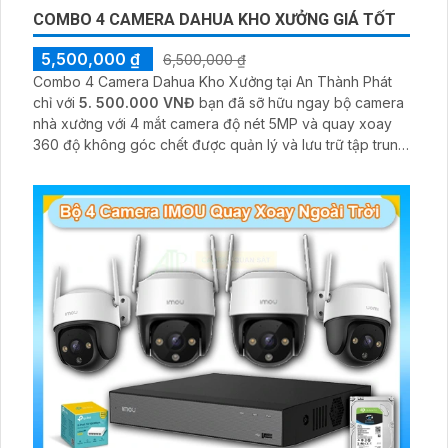
COMBO 4 CAMERA DAHUA KHO XƯỞNG GIÁ TỐT
5,500,000 ₫
6,500,000 ₫
Combo 4 Camera Dahua Kho Xưởng tại An Thành Phát
chỉ với
5. 500.000 VNĐ
bạn đã sỡ hữu ngay bộ camera
nhà xưởng với 4 mắt camera độ nét 5MP và quay xoay
360 độ không góc chết được quản lý và lưu trữ tập trung
về đầu ghi hình ổ cứng hỗ trợ xem qua tivi