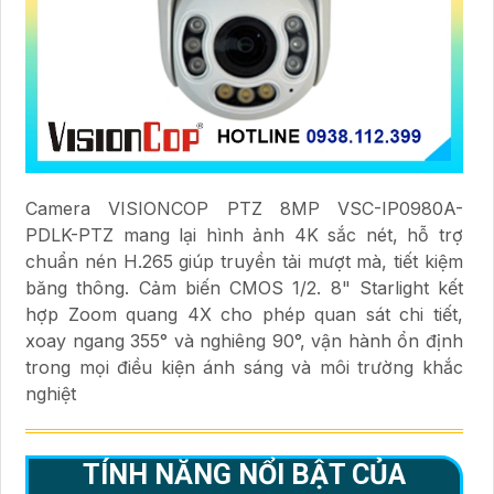
Camera VISIONCOP PTZ 8MP VSC-IP0980A-
PDLK-PTZ mang lại hình ảnh 4K sắc nét, hỗ trợ
chuẩn nén H.265 giúp truyền tải mượt mà, tiết kiệm
băng thông. Cảm biến CMOS 1/2. 8" Starlight kết
hợp Zoom quang 4X cho phép quan sát chi tiết,
xoay ngang 355° và nghiêng 90°, vận hành ổn định
trong mọi điều kiện ánh sáng và môi trường khắc
nghiệt
TÍNH NĂNG NỔI BẬT CỦA