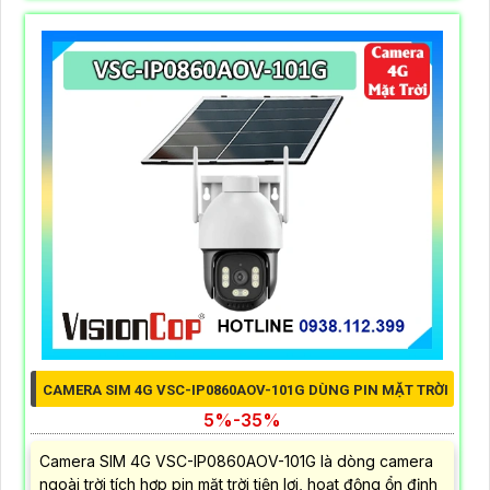
CAMERA SIM 4G VSC-IP0860AOV-101G DÙNG PIN MẶT TRỜI
5%-35%
Camera SIM 4G VSC-IP0860AOV-101G là dòng camera
ngoài trời tích hợp pin mặt trời tiện lợi, hoạt động ổn định