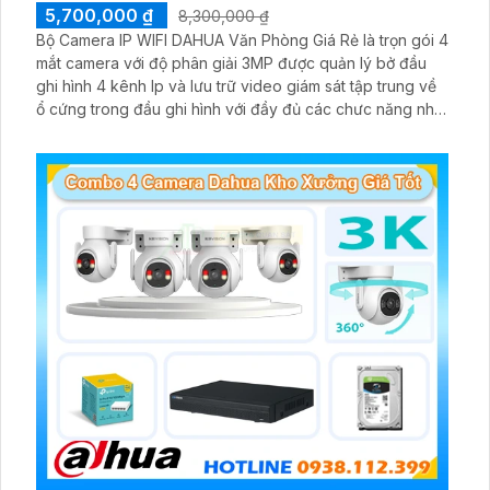
5,700,000 ₫
8,300,000 ₫
Bộ Camera IP WIFI DAHUA Văn Phòng Giá Rẻ là trọn gói 4
mắt camera với độ phân giải 3MP được quản lý bở đầu
ghi hình 4 kênh Ip và lưu trữ video giám sát tập trung về
ổ cứng trong đầu ghi hình với đầy đủ các chưc năng như
AI Phát hiện chuyển động, đàm thoại âm thanh 2 chiều và
giám sát có màu vào ban đêm