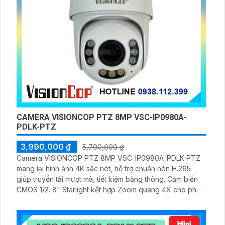
CAMERA VISIONCOP PTZ 8MP VSC-IP0980A-
PDLK-PTZ
3,990,000 ₫
5,700,000 ₫
Camera VISIONCOP PTZ 8MP VSC-IP0980A-PDLK-PTZ
mang lại hình ảnh 4K sắc nét, hỗ trợ chuẩn nén H.265
giúp truyền tải mượt mà, tiết kiệm băng thông. Cảm biến
CMOS 1/2. 8" Starlight kết hợp Zoom quang 4X cho phép
quan sát chi tiết, xoay ngang 355° và nghiêng 90°, vận
hành ổn định trong mọi điều kiện ánh sáng và môi trường
khắc nghiệt