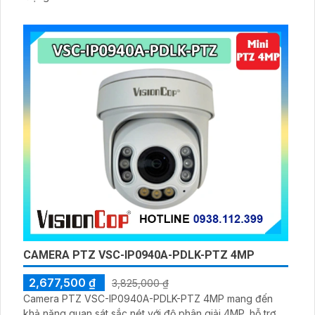
CAMERA PTZ VSC-IP0940A-PDLK-PTZ 4MP
2,677,500 ₫
3,825,000 ₫
Camera PTZ VSC-IP0940A-PDLK-PTZ 4MP mang đến
khả năng quan sát sắc nét với độ phân giải 4MP, hỗ trợ