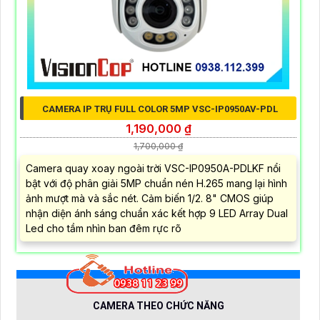
CAMERA IP TRỤ FULL COLOR 5MP VSC-IP0950AV-PDL
1,190,000 ₫
1,700,000 ₫
Camera quay xoay ngoài trời VSC-IP0950A-PDLKF nổi
bật với độ phân giải 5MP chuẩn nén H.265 mang lại hình
ảnh mượt mà và sắc nét. Cảm biến 1/2. 8" CMOS giúp
nhận diện ánh sáng chuẩn xác kết hợp 9 LED Array Dual
Led cho tầm nhìn ban đêm rực rõ
CAMERA THEO CHỨC NĂNG