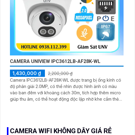
CAMERA UNIVIEW IPC3612LB-AF28K-WL
1,430,000 ₫
2,200,000 ₫
Camera IPC3612LB-AF28K-WL được trang bị ống kính có
độ phân giải 2.0MP, có thể nhìn được hình ảnh có màu
vào ban đêm với khoảng cách 30m, tích hợp thêm micro
giúp thu âm, có thể hoạt động độc lập nhờ khe cắm thẻ
nhớ 128 GB, chuẩn nén Ultra265/H.265/ H.264/ MJPEG
CAMERA WIFI KHÔNG DÂY GIÁ RẺ