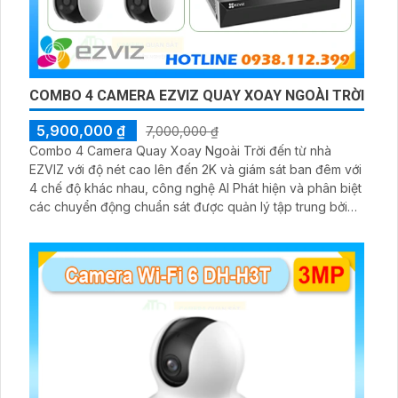
COMBO 4 CAMERA EZVIZ QUAY XOAY NGOÀI TRỜI
5,900,000 ₫
7,000,000 ₫
Combo 4 Camera Quay Xoay Ngoài Trời đến từ nhà
EZVIZ với độ nét cao lên đến 2K và giám sát ban đêm với
4 chế độ khác nhau, công nghệ AI Phát hiện và phân biệt
các chuyển động chuẩn sát được quản lý tập trung bởi
đầu ghi hình IP WiFi