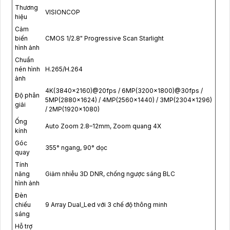
Thương
VISIONCOP
hiệu
Cảm
biến
CMOS 1/2.8" Progressive Scan Starlight
hình ảnh
Chuẩn
nén hình
H.265/H.264
ảnh
4K(3840x2160)@20fps / 6MP(3200x1800)@30fps /
Độ phân
5MP(2880x1624) / 4MP(2560x1440) / 3MP(2304x1296)
giải
/ 2MP(1920x1080)
Ống
Auto Zoom 2.8–12mm, Zoom quang 4X
kính
Góc
355° ngang, 90° dọc
quay
Tính
năng
Giảm nhiễu 3D DNR, chống ngược sáng BLC
hình ảnh
Đèn
chiếu
9 Array Dual_Led với 3 chế độ thông minh
sáng
Hỗ trợ