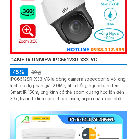
CAMERA UNIVIEW IPC6612SR-X33-VG
45%
00 ₫
IPC6612SR-X33-VG là dòng camera speeddome với ống
kính có độ phân giải 2.0MP, nhìn hồng ngoại ban đêm
Smart IR 150m, ống kính có thể zoom quang học lên đến
33x, trang bị tính năng thông minh, ngăn chặn xâm nhập
thông minh, đếm người, chụp khuôn mặt, tính năng auto
tracking