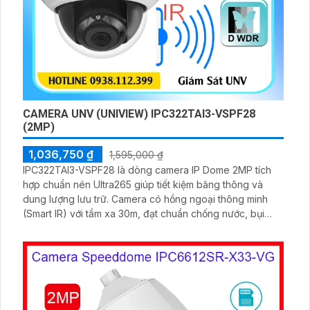
CAMERA UNV (UNIVIEW) IPC322TAI3-VSPF28
(2MP)
1,036,750 ₫
1,595,000 ₫
IPC322TAI3-VSPF28 là dòng camera IP Dome 2MP tích
hợp chuẩn nén Ultra265 giúp tiết kiệm băng thông và
dung lượng lưu trữ. Camera có hồng ngoại thông minh
(Smart IR) với tầm xa 30m, đạt chuẩn chống nước, bụi
IP67 và chống va đập IK10, đảm bảo hoạt động bền bỉ
trong mọi điều kiện, hỗ trợ PoE giúp lắp đặt dễ dàng và
tiết kiệm chi phí.