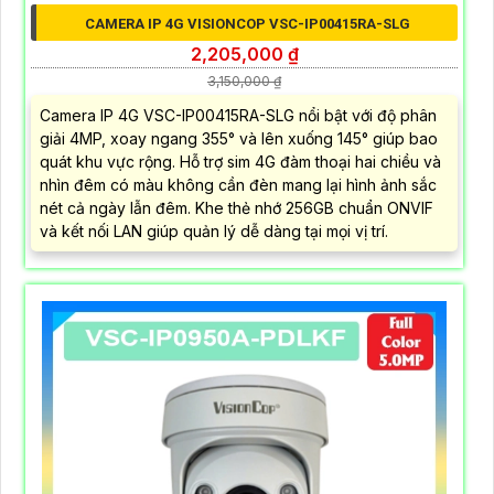
CAMERA IP 4G VISIONCOP VSC-IP00415RA-SLG
2,205,000 ₫
3,150,000 ₫
Camera IP 4G VSC-IP00415RA-SLG nổi bật với độ phân
giải 4MP, xoay ngang 355° và lên xuống 145° giúp bao
quát khu vực rộng. Hỗ trợ sim 4G đàm thoại hai chiều và
nhìn đêm có màu không cần đèn mang lại hình ảnh sắc
nét cả ngày lẫn đêm. Khe thẻ nhớ 256GB chuẩn ONVIF
và kết nối LAN giúp quản lý dễ dàng tại mọi vị trí.