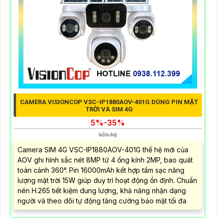
CAMERA VISIONCOP VSC-IP1880AOV-401G DÙNG PIN MẶT
TRỜI VÀ SIM 4G
5%-35%
liên hệ
Camera SIM 4G VSC-IP1880AOV-401G thế hệ mới của
AOV ghi hình sắc nét 8MP từ 4 ống kính 2MP, bao quát
toàn cảnh 360°. Pin 16000mAh kết hợp tấm sạc năng
lượng mặt trời 15W giúp duy trì hoạt động ổn định. Chuẩn
nén H.265 tiết kiệm dung lượng, khả năng nhận dạng
người và theo dõi tự động tăng cường bảo mật tối đa