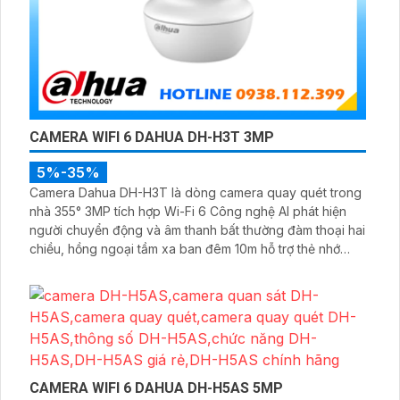
CAMERA WIFI 6 DAHUA DH-H3T 3MP
5%-35%
Camera Dahua DH-H3T là dòng camera quay quét trong
nhà 355° 3MP tích hợp Wi-Fi 6 Công nghệ AI phát hiện
người chuyển động và âm thanh bất thường đàm thoại hai
chiều, hồng ngoại tầm xa ban đêm 10m hỗ trợ thẻ nhớ
MicroSD 256GB ONVIF và điều khiển từ xa qua ứng dụng
DMSS
CAMERA WIFI 6 DAHUA DH-H5AS 5MP