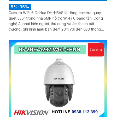
5%-35%
Camera WiFi 6 DaHua DH-H5AS là dòng camera quay
quét 355° trong nhà 5MP hỗ trợ Wi-Fi 6 băng tần. Công
nghệ AI phát hiện người, thú cưng và âm thanh bất
thường, ghi hình màu ban đêm 20m với đèn LED thông
minh 10m, hỗ trợ thẻ nhớ 256GB và quản lý từ xa qua ứng
dụng DMSS,