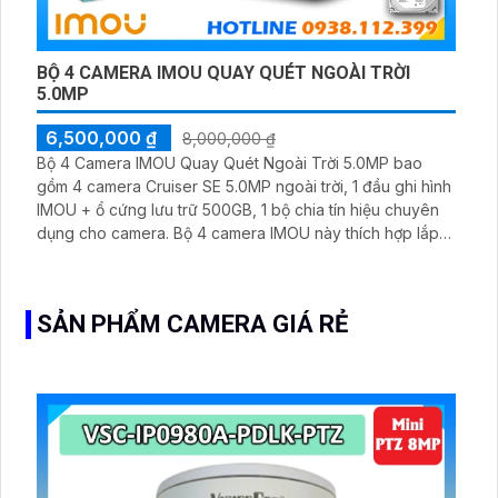
BỘ 4 CAMERA IMOU QUAY QUÉT NGOÀI TRỜI
5.0MP
6,500,000 ₫
8,000,000 ₫
Bộ 4 Camera IMOU Quay Quét Ngoài Trời 5.0MP bao
gồm 4 camera Cruiser SE 5.0MP ngoài trời, 1 đầu ghi hình
IMOU + ổ cứng lưu trữ 500GB, 1 bộ chia tín hiệu chuyên
dụng cho camera. Bộ 4 camera IMOU này thích hợp lắp
đặt cho kho hàng, nhà xưởng, khu phố và khu vực cần
giám sát ngoài trời
SẢN PHẨM CAMERA GIÁ RẺ