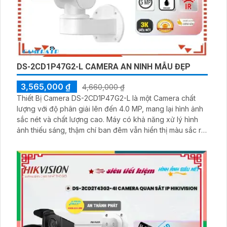
DS-2CD1P47G2-L CAMERA AN NINH MẪU ĐẸP
3,565,000 ₫
4,660,000 ₫
Thiết Bị Camera DS-2CD1P47G2-L là một Camera chất
lượng với độ phân giải lên đến 4.0 MP, mang lại hình ảnh
sắc nét và chất lượng cao. Máy có khả năng xử lý hình
ảnh thiếu sáng, thậm chí ban đêm vẫn hiển thị màu sắc rõ
ràng. Ngoài ra, thiết bị này được trang bị công nghệ
chống ngược sáng DWDR 120db, giúp cải thiện chất
lượng hình ảnh ngay cả khi lắp đặt ở các môi trường ánh
sáng khắc nghiệt