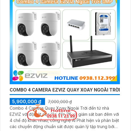
COMBO 4 CAMERA EZVIZ QUAY XOAY NGOÀI TRỜI
5,900,000 ₫
7,000,000 ₫
Combo 4 Camera Quay Xoay Ngoài Trời đến từ nhà
EZVIZ với độ nét cao lên đến 2K và giám sát ban đêm với
4 chế độ khác nhau, công nghệ AI Phát hiện và phân biệt
các chuyển động chuẩn sát được quản lý tập trung bởi