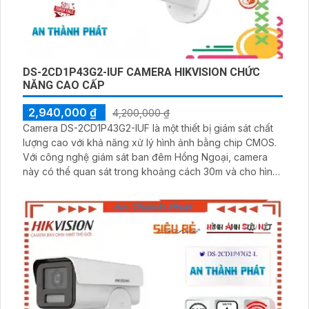
DS-2CD1P43G2-IUF CAMERA HIKVISION CHỨC
NĂNG CAO CẤP
2,940,000 ₫
4,200,000 ₫
Camera DS-2CD1P43G2-IUF là một thiết bị giám sát chất
lượng cao với khả năng xử lý hình ảnh bằng chip CMOS.
Với công nghệ giám sát ban đêm Hồng Ngoại, camera
này có thể quan sát trong khoảng cách 30m và cho hình
ảnh sắc nét đến tận độ phân giải FULL HD 1080P. Với
công nghệ nén video H.265+/H