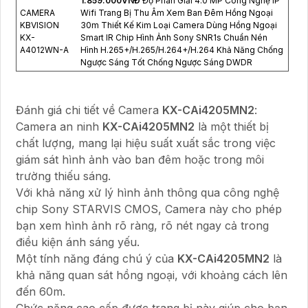
1.859.000VNÐ
Độ Phân Giải 4.0 MP Công Nghệ IP
CAMERA
Wifi Trang Bị Thu Âm Xem Ban Đêm Hồng Ngoại
KBVISION
30m Thiết Kế Kim Loại Camera Dùng Hồng Ngoại
KX-
Smart IR Chip Hình Ảnh Sony SNR1s Chuẩn Nén
A4012WN-A
Hình H.265+/H.265/H.264+/H.264 Khả Năng Chống
Ngược Sáng Tốt Chống Ngược Sáng DWDR
Đánh giá chi tiết về Camera
KX-CAi4205MN2
:
Camera an ninh
KX-CAi4205MN2
là một thiết bị
chất lượng, mang lại hiệu suất xuất sắc trong việc
giám sát hình ảnh vào ban đêm hoặc trong môi
trường thiếu sáng.
Với khả năng xử lý hình ảnh thông qua công nghệ
chip Sony STARVIS CMOS, Camera này cho phép
bạn xem hình ảnh rõ ràng, rõ nét ngay cả trong
điều kiện ánh sáng yếu.
Một tính năng đáng chú ý của
KX-CAi4205MN2
là
khả năng quan sát hồng ngoại, với khoảng cách lên
đến 60m.
Chức năng cao cấp được trang bị này giúp cho bạn