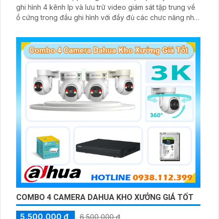
ghi hình 4 kênh Ip và lưu trữ video giám sát tập trung về
ổ cứng trong đầu ghi hình với đầy đủ các chưc năng như
AI Phát hiện chuyển động, đàm thoại âm thanh 2 chiều và
giám sát có màu vào ban đêm
COMBO 4 CAMERA DAHUA KHO XƯỞNG GIÁ TỐT
5,500,000 ₫
6,500,000 ₫