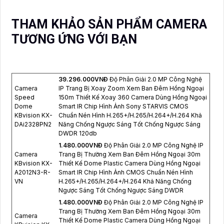
THAM KHẢO SẢN PHẨM CAMERA
TƯƠNG ỨNG VỚI BẠN
39.296.000VNÐ
Độ Phân Giải 2.0 MP Công Nghệ
Camera
IP Trang Bị Xoay Zoom Xem Ban Đêm Hồng Ngoại
Speed
150m Thiết Kế Xoay 360 Camera Dùng Hồng Ngoại
Dome
Smart IR Chip Hình Ảnh Sony STARVIS CMOS
KBvision KX-
Chuẩn Nén Hình H.265+/H.265/H.264+/H.264 Khả
DAi2328PN2
Năng Chống Ngược Sáng Tốt Chống Ngược Sáng
DWDR 120db
1.480.000VNÐ
Độ Phân Giải 2.0 MP Công Nghệ IP
Camera
Trang Bị Thường Xem Ban Đêm Hồng Ngoại 30m
KBvision KX-
Thiết Kế Dome Plastic Camera Dùng Hồng Ngoại
A2012N3-R-
Smart IR Chip Hình Ảnh CMOS Chuẩn Nén Hình
VN
H.265+/H.265/H.264+/H.264 Khả Năng Chống
Ngược Sáng Tốt Chống Ngược Sáng DWDR
1.480.000VNÐ
Độ Phân Giải 2.0 MP Công Nghệ IP
Trang Bị Thường Xem Ban Đêm Hồng Ngoại 30m
Camera
Thiết Kế Dome Plastic Camera Dùng Hồng Ngoại