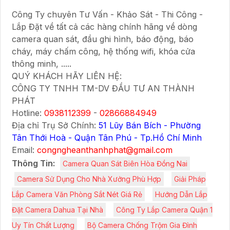
Công Ty chuyên Tư Vấn - Khảo Sát - Thi Công -
Lắp Đặt về tất cả các hàng chính hãng về dòng
camera quan sát, đầu ghi hình, báo động, báo
cháy, máy chấm công, hệ thống wifi, khóa cửa
thông minh, .....
QUÝ KHÁCH HÃY LIÊN HỆ:
CÔNG TY TNHH TM-DV ĐẦU TƯ AN THÀNH
PHÁT
Hotline:
0938112399
-
02866884949
Địa chỉ Trụ Sở Chính:
51 Lũy Bán Bích - Phường
Tân Thới Hoà - Quận Tân Phú - Tp.Hồ Chí Minh
Email:
congngheanthanhphat@gmail.com
Thông Tin:
Camera Quan Sát Biên Hòa Đồng Nai
Camera Sử Dụng Cho Nhà Xưởng Phù Hợp
Giải Pháp
Lắp Camera Văn Phòng Sắt Nét Giá Rẻ
Hướng Dẫn Lắp
Đặt Camera Dahua Tại Nhà
Công Ty Lắp Camera Quận 1
Uy Tín Chất Lượng
Bộ Camera Chống Trộm Gia Đình