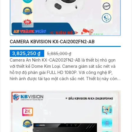
CAMERA KBVISION KX-CAI2002FN2-AB
3,825,250 ₫
5,885,000 ₫
Camera An Ninh KX-CAi2002FN2-AB là thiết bị nhỏ gọn
với thiết kế Dome Kim Loại. Camera giám sát sắc nét và
hỗ trợ độ phân giải FULL HD 1080P. Với công nghệ IP,
hình ảnh được tái tạo một cách sắc nét. Thiết bị này còn
trang bị công nghệ AI để cung cấp tính năng thông minh
cho việc giám sát