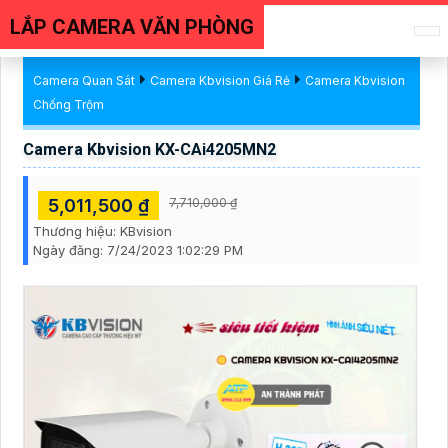
LẮP CAMERA VĂN PHÒNG
Camera Quan Sát
Camera Kbvision Giá Rẻ
Camera Kbvision
Chống Trộm
Camera Kbvision KX-CAi4205MN2
5,011,500 ₫
7,710,000 ₫
Thương hiệu:
KBvision
Ngày đăng:
7/24/2023 1:02:29 PM