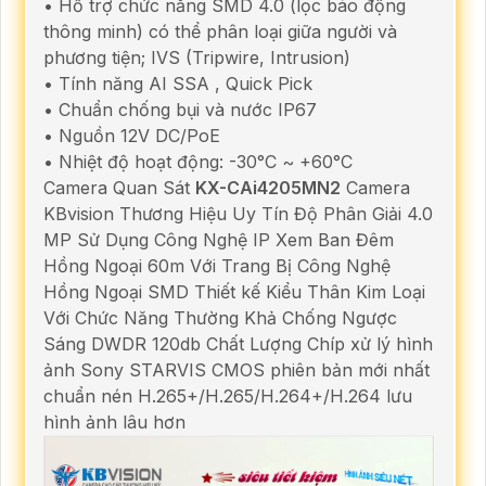
• Hỗ trợ chức năng SMD 4.0 (lọc báo động
thông minh) có thể phân loại giữa người và
phương tiện; IVS (Tripwire, Intrusion)
• Tính năng AI SSA , Quick Pick
• Chuẩn chống bụi và nước IP67
• Nguồn 12V DC/PoE
• Nhiệt độ hoạt động: -30°C ~ +60°C
Camera Quan Sát
KX-CAi4205MN2
Camera
KBvision Thương Hiệu Uy Tín Độ Phân Giải 4.0
MP Sử Dụng Công Nghệ IP Xem Ban Đêm
Hồng Ngoại 60m Với Trang Bị Công Nghệ
Hồng Ngoại SMD Thiết kế Kiểu Thân Kim Loại
Với Chức Năng Thường Khả Chống Ngược
Sáng DWDR 120db Chất Lượng Chíp xử lý hình
ảnh Sony STARVIS CMOS phiên bản mới nhất
chuẩn nén H.265+/H.265/H.264+/H.264 lưu
hình ảnh lâu hơn