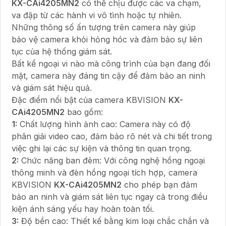
KX-CAi4205MN2
có thể chịu được các va chạm,
va đập từ các hành vi vô tình hoặc tự nhiên.
Những thông số ấn tượng trên camera này giúp
bảo vệ camera khỏi hỏng hóc và đảm bảo sự liên
tục của hệ thống giám sát.
Bất kể ngoại vi nào mà công trình của bạn đang đối
mặt, camera này đáng tin cậy để đảm bảo an ninh
và giám sát hiệu quả.
Đặc điểm nổi bật của camera KBVISION
KX-
CAi4205MN2
bao gồm:
1:
Chất lượng hình ảnh cao: Camera này có độ
phân giải video cao, đảm bảo rõ nét và chi tiết trong
việc ghi lại các sự kiện và thông tin quan trọng.
2:
Chức năng ban đêm: Với công nghệ hồng ngoại
thông minh và đèn hồng ngoại tích hợp, camera
KBVISION
KX-CAi4205MN2
cho phép bạn đảm
bảo an ninh và giám sát liên tục ngay cả trong điều
kiện ánh sáng yếu hay hoàn toàn tối.
3:
Độ bền cao: Thiết kế bằng kim loại chắc chắn và