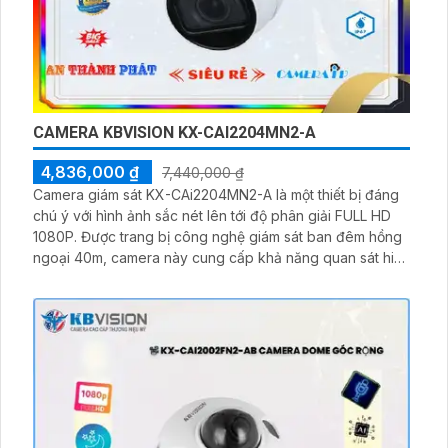
CAMERA KBVISION KX-CAI2204MN2-A
4,836,000 ₫
7,440,000 ₫
Camera giám sát KX-CAi2204MN2-A là một thiết bị đáng
chú ý với hình ảnh sắc nét lên tới độ phân giải FULL HD
1080P. Được trang bị công nghệ giám sát ban đêm hồng
ngoại 40m, camera này cung cấp khả năng quan sát hiệu
quả vào ban đêm. Với công nghệ IP, nó cho phép truy
cập từ xa và quản lý dễ dàng