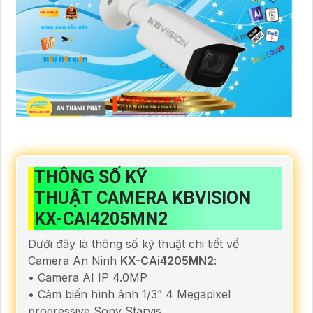
THÔNG SỐ KỸ
THUẬT CAMERA KBVISION
KX-CAI4205MN2
Dưới đây là thông số kỹ thuật chi tiết về
Camera An Ninh
KX-CAi4205MN2
:
• Camera AI IP 4.0MP
• Cảm biến hình ảnh 1/3” 4 Megapixel
progressive Sony Starvis