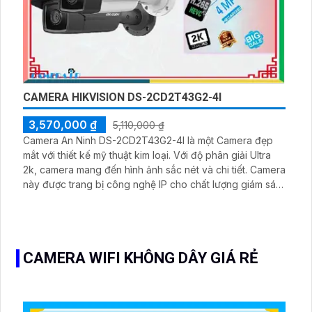
CAMERA HIKVISION DS-2CD2T43G2-4I
3,570,000 ₫
5,110,000 ₫
Camera An Ninh DS-2CD2T43G2-4I là một Camera đẹp
mắt với thiết kế mỹ thuật kim loại. Với độ phân giải Ultra
2k, camera mang đến hình ảnh sắc nét và chi tiết. Camera
này được trang bị công nghệ IP cho chất lượng giám sát
tốt nhất. Chức năng ưu việt của nó là thu âm rõ ràng
CAMERA WIFI KHÔNG DÂY GIÁ RẺ