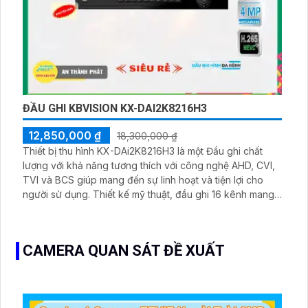
ĐẦU GHI KBVISION KX-DAI2K8216H3
12,850,000 ₫
18,300,000 ₫
Thiết bị thu hình KX-DAi2K8216H3 là một Đầu ghi chất
lượng với khả năng tương thích với công nghệ AHD, CVI,
TVI và BCS giúp mang đến sự linh hoạt và tiện lợi cho
người sử dụng. Thiết kế mỹ thuật, đầu ghi 16 kênh mang
đến không gian lắp đặt tiện lợi.
CAMERA QUAN SÁT ĐỀ XUẤT