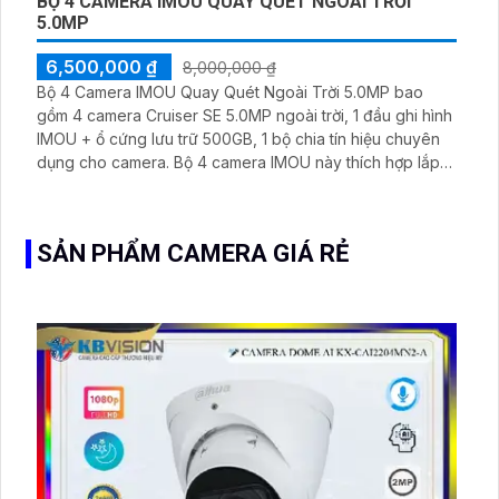
BỘ 4 CAMERA IMOU QUAY QUÉT NGOÀI TRỜI
5.0MP
6,500,000 ₫
8,000,000 ₫
Bộ 4 Camera IMOU Quay Quét Ngoài Trời 5.0MP bao
gồm 4 camera Cruiser SE 5.0MP ngoài trời, 1 đầu ghi hình
IMOU + ổ cứng lưu trữ 500GB, 1 bộ chia tín hiệu chuyên
dụng cho camera. Bộ 4 camera IMOU này thích hợp lắp
đặt cho kho hàng, nhà xưởng, khu phố và khu vực cần
giám sát ngoài trời
SẢN PHẨM CAMERA GIÁ RẺ