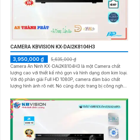
CAMERA KBVISION KX-DAI2K8104H3
3,950,000 ₫
5,635,000 ₫
Camera An Ninh KX-DAi2K8104H3 là một Camera chất
lượng cao với thiết kế nhỏ gọn và hình dạng dom kim loại.
Với độ phân giải Full HD 1080P, camera đảm bảo chất
lượng hình ảnh rõ nét. Nó cũng được trang bị công nghệ
IP cho phép truyền dữ liệu qua mạng, giúp dễ dàng quan
sát từ xa. Camera còn tích hợp công nghệ AI, mang lại
khả năng nhận diện và phân loại đối tượng tự động