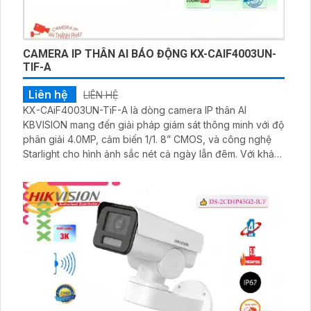
CAMERA IP THÂN AI BÁO ĐỘNG KX-CAIF4003UN-
TIF-A
Liên hệ
LIÊN HỆ
KX-CAiF4003UN-TiF-A là dòng camera IP thân AI
KBVISION mang đến giải pháp giám sát thông minh với độ
phân giải 4.0MP, cảm biến 1/1. 8” CMOS, và công nghệ
Starlight cho hình ảnh sắc nét cả ngày lẫn đêm. Với khả
năng báo động chủ động, tích hợp AI lọc báo động giả,
và đàm thoại hai chiều, đây là lựa chọn lý tưởng cho mọi
nhu cầu an ninh