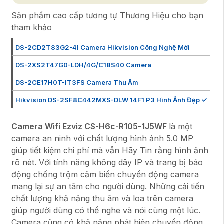
Sản phẩm cao cấp tương tự Thương Hiệu cho bạn
tham khảo
DS-2CD2T83G2-4I Camera Hikvision Công Nghệ Mới
DS-2XS2T47G0-LDH/4G/C18S40 Camera
DS-2CE17H0T-IT3FS Camera Thu Âm
Hikvision DS-2SF8C442MXS-DLW 14F1 P3 Hình Ảnh Đẹp ✓
Camera Wifi Ezviz CS-H6c-R105-1J5WF
là một
camera an ninh với chất lượng hình ảnh 5.0 MP
giúp tiết kiệm chi phí mà vẫn Hãy Tin rằng hình ảnh
rõ nét. Với tính năng không dây IP và trang bị báo
động chống trộm cảm biến chuyển động camera
mang lại sự an tâm cho người dùng. Những cải tiến
chất lượng khả năng thu âm và loa trên camera
giúp người dùng có thể nghe và nói cùng một lúc.
Camera cũng có khả năng phát hiện chuyển động