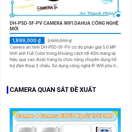
DH-P5D-5F-PV CAMERA WIFI DAHUA CÔNG NGHỆ
MỚI
1,899,000 ₫
2,500,000 ₫
Camera an ninh DH-P5D-5F-PV có độ phân giải 5.0 MP
hình ảnh Full Color trong khoảng cách tới 40m mang lại
hiệu quả cao được trang bị chức năng chuyên dụng hỗ
trợ đàm thoại 2 chiều. Sử dụng công nghệ IP Wifi phù hợp
cho các công trình lớn và có khả năng phát hiện người/
động vật
CAMERA QUAN SÁT ĐỀ XUẤT