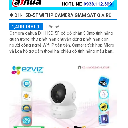
✲ DH-H5D-5F WIFI IP CAMERA GIÁM SÁT GIÁ RẺ
1,499,000 ₫
Liên h₫
Camera dahua DH-H5D-5F có độ phân 5.0mp tính năng
quan trọng như phát hiện chuyển động phát hiện con
người công nghệ Wifi IP tiên tiến. Camera tích hợp Micro
và Loa hỗ trợ đàm thoại hai chiều có tính năng màu ban
đêm Full Color giúp giám sát hiệu quả trong mọi góc nhìn