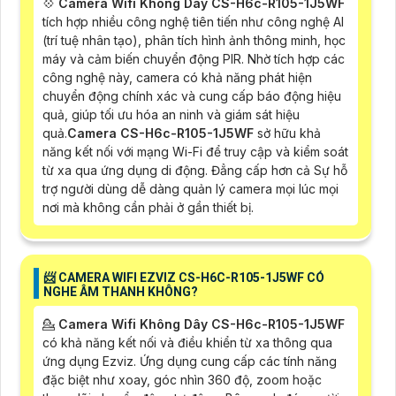
💠
Camera Wifi Không Dây CS-H6c-R105-1J5WF
tích hợp nhiều công nghệ tiên tiến như công nghệ AI
(trí tuệ nhân tạo), phân tích hình ảnh thông minh, học
máy và cảm biến chuyển động PIR. Nhờ tích hợp các
công nghệ này, camera có khả năng phát hiện
chuyển động chính xác và cung cấp báo động hiệu
quả, giúp tối ưu hóa an ninh và giám sát hiệu
quả.
Camera CS-H6c-R105-1J5WF
sở hữu khả
năng kết nối với mạng Wi-Fi để truy cập và kiểm soát
từ xa qua ứng dụng di động. Đẳng cấp hơn cả Sự hỗ
trợ người dùng dễ dàng quản lý camera mọi lúc mọi
nơi mà không cần phải ở gần thiết bị.
📨 CAMERA WIFI EZVIZ CS-H6C-R105-1J5WF CÓ
NGHE ÂM THANH KHÔNG?
💁
Camera Wifi Không Dây CS-H6c-R105-1J5WF
có khả năng kết nối và điều khiển từ xa thông qua
ứng dụng Ezviz. Ứng dụng cung cấp các tính năng
đặc biệt như xoay, góc nhìn 360 độ, zoom hoặc