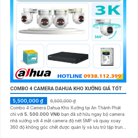
COMBO 4 CAMERA DAHUA KHO XƯỞNG GIÁ TỐT
5,500,000 ₫
6,500,000 ₫
Combo 4 Camera Dahua Kho Xưởng tại An Thành Phát
chỉ với
5. 500.000 VNĐ
bạn đã sỡ hữu ngay bộ camera
nhà xưởng với 4 mắt camera độ nét 5MP và quay xoay
360 độ không góc chết được quản lý và lưu trữ tập trung
về đầu ghi hình ổ cứng hỗ trợ xem qua tivi