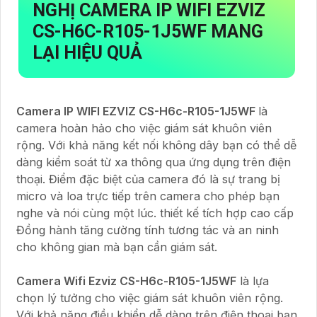
NGHỊ CAMERA IP WIFI EZVIZ
CS-H6C-R105-1J5WF
MANG
LẠI HIỆU QUẢ
Camera IP WIFI EZVIZ CS-H6c-R105-1J5WF
là
camera hoàn hảo cho việc giám sát khuôn viên
rộng. Với khả năng kết nối không dây bạn có thể dễ
dàng kiểm soát từ xa thông qua ứng dụng trên điện
thoại. Điểm đặc biệt của camera đó là sự trang bị
micro và loa trực tiếp trên camera cho phép bạn
nghe và nói cùng một lúc. thiết kế tích hợp cao cấp
Đồng hành tăng cường tính tương tác và an ninh
cho không gian mà bạn cần giám sát.
Camera Wifi Ezviz CS-H6c-R105-1J5WF
là lựa
chọn lý tưởng cho việc giám sát khuôn viên rộng.
Với khả năng điều khiển dễ dàng trên điện thoại bạn