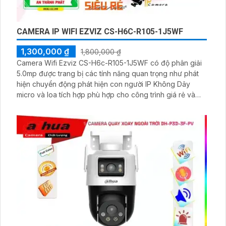
CAMERA IP WIFI EZVIZ CS-H6C-R105-1J5WF
1,300,000 ₫
1,800,000 ₫
Camera Wifi Ezviz CS-H6c-R105-1J5WF có độ phân giải
5.0mp được trang bị các tính năng quan trọng như phát
hiện chuyển động phát hiện con người IP Không Dây
micro và loa tích hợp phù hợp cho công trình giá rẻ và
quan sát ban đêm với công nghệ Có Màu Ban Đêm.