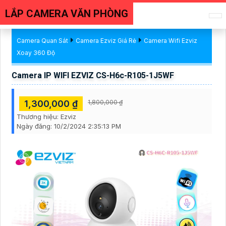
LẮP CAMERA VĂN PHÒNG
Camera Quan Sát
Camera Ezviz Giá Rẻ
Camera Wifi Ezviz
Xoay 360 Độ
Camera IP WIFI EZVIZ CS-H6c-R105-1J5WF
1,300,000 ₫
1,800,000 ₫
Thương hiệu:
Ezviz
Ngày đăng:
10/2/2024 2:35:13 PM