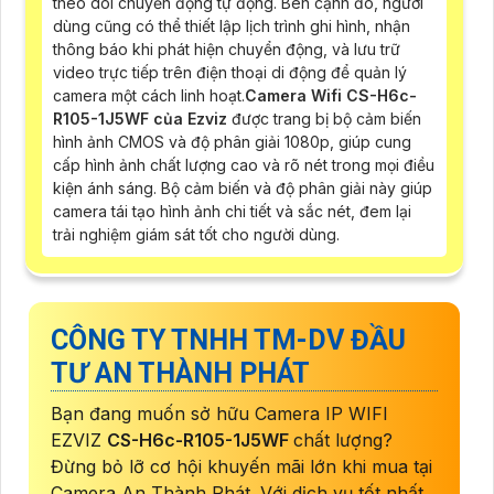
theo dõi chuyển động tự động. Bên cạnh đó, người
dùng cũng có thể thiết lập lịch trình ghi hình, nhận
thông báo khi phát hiện chuyển động, và lưu trữ
video trực tiếp trên điện thoại di động để quản lý
camera một cách linh hoạt.
Camera Wifi CS-H6c-
R105-1J5WF của Ezviz
được trang bị bộ cảm biến
hình ảnh CMOS và độ phân giải 1080p, giúp cung
cấp hình ảnh chất lượng cao và rõ nét trong mọi điều
kiện ánh sáng. Bộ cảm biến và độ phân giải này giúp
camera tái tạo hình ảnh chi tiết và sắc nét, đem lại
trải nghiệm giám sát tốt cho người dùng.
CÔNG TY TNHH TM-DV ĐẦU
TƯ AN THÀNH PHÁT
Bạn đang muốn sở hữu Camera IP WIFI
EZVIZ
CS-H6c-R105-1J5WF
chất lượng?
Đừng bỏ lỡ cơ hội khuyến mãi lớn khi mua tại
Camera An Thành Phát. Với dịch vụ tốt nhất