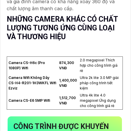
và gia đình camera có khả năng xoay 360 độ và
chất lượng âm thanh cao cấp.
NHỮNG CAMERA KHÁC CÓ CHẤT
LƯỢNG TƯƠNG ỨNG CÙNG LOẠI
VÀ THƯƠNG HIỆU
2.0 megapixel Thích
Camera CS-H6c (Pro
874,300
hợp cho công trình giá
1080P) Wifi
VNĐ
rẻ
Camera Wifi Không Dây
Ultra 2k lite 3.0 MP giải
1,400,000
CS-H4-R201-1H3WKFL Wifi
pháp công trình tiết
VNĐ
Ezviz
kiệm
Ultra 4k lite 4.0
1,512,700
Camera CS-E6 5MP Wifi
megapixel Ứng dụng
VNĐ
cho công trình giá rẻ
CÔNG TRÌNH ĐƯỢC KHUYẾN