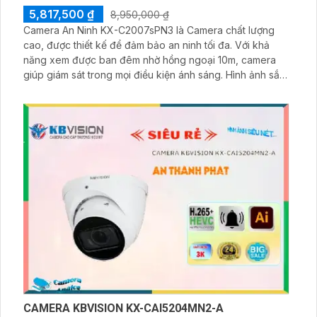
5,817,500 ₫
8,950,000 ₫
Camera An Ninh KX-C2007sPN3 là Camera chất lượng
cao, được thiết kế để đảm bảo an ninh tối đa. Với khả
năng xem được ban đêm nhờ hồng ngoại 10m, camera
giúp giám sát trong mọi điều kiện ánh sáng. Hình ảnh sắc
nét và chất lượng vượt trội, đạt đến độ phân giải FULL HD
1080P. Camera được trang bị công nghệ IP POE, cho
phép kết nối mạng dễ dàng
CAMERA KBVISION KX-CAI5204MN2-A