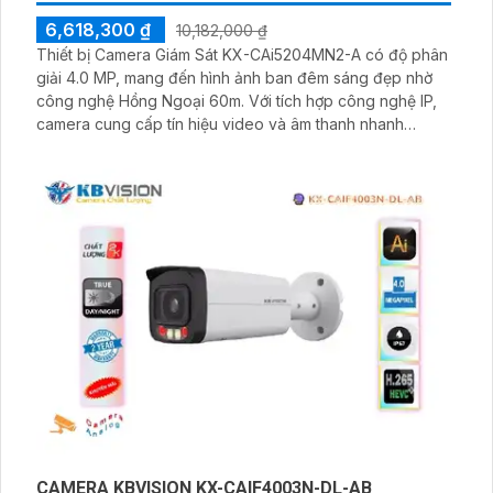
6,618,300 ₫
10,182,000 ₫
Thiết bị Camera Giám Sát KX-CAi5204MN2-A có độ phân
giải 4.0 MP, mang đến hình ảnh ban đêm sáng đẹp nhờ
công nghệ Hồng Ngoại 60m. Với tích hợp công nghệ IP,
camera cung cấp tín hiệu video và âm thanh nhanh
chóng và ổn định. Trang bị Hồng Ngoại SMD giúp phân
biệt chính xác hình ảnh ban đêm
CAMERA KBVISION KX-CAIF4003N-DL-AB