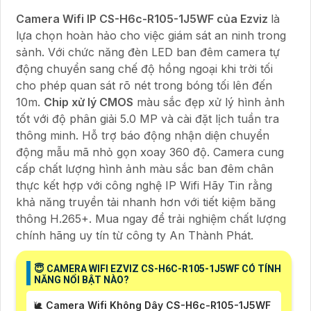
Camera Wifi IP CS-H6c-R105-1J5WF của Ezviz
là
lựa chọn hoàn hảo cho việc giám sát an ninh trong
sảnh. Với chức năng đèn LED ban đêm camera tự
động chuyển sang chế độ hồng ngoại khi trời tối
cho phép quan sát rõ nét trong bóng tối lên đến
10m.
Chip xử lý CMOS
màu sắc đẹp xử lý hình ảnh
tốt với độ phân giải 5.0 MP và cài đặt lịch tuần tra
thông minh. Hỗ trợ báo động nhận diện chuyển
động mẫu mã nhỏ gọn xoay 360 độ. Camera cung
cấp chất lượng hình ảnh màu sắc ban đêm chân
thực kết hợp với công nghệ IP Wifi Hãy Tin rằng
khả năng truyền tải nhanh hơn với tiết kiệm băng
thông H.265+. Mua ngay để trải nghiệm chất lượng
chính hãng uy tín từ công ty An Thành Phát.
😇 CAMERA WIFI EZVIZ CS-H6C-R105-1J5WF CÓ TÍNH
NĂNG NỔI BẬT NÀO?
🐌
Camera Wifi Không Dây CS-H6c-R105-1J5WF