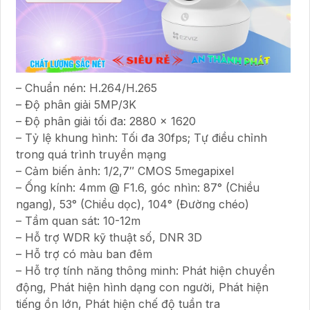
– Chuẩn nén: H.264/H.265
– Độ phân giải 5MP/3K
– Độ phân giải tối đa: 2880 × 1620
– Tỷ lệ khung hình: Tối đa 30fps; Tự điều chỉnh
trong quá trình truyền mạng
– Cảm biến ảnh: 1/2,7″ CMOS 5megapixel
– Ống kính: 4mm @ F1.6, góc nhìn: 87° (Chiều
ngang), 53° (Chiều dọc), 104° (Đường chéo)
– Tầm quan sát: 10-12m
– Hỗ trợ WDR kỹ thuật số, DNR 3D
– Hỗ trợ có màu ban đêm
– Hỗ trợ tính năng thông minh: Phát hiện chuyển
động, Phát hiện hình dạng con người, Phát hiện
tiếng ồn lớn, Phát hiện chế độ tuần tra