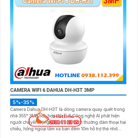
CAMERA WIFI 6 DAHUA DH-H3T 3MP
5%-35%
Camera Dahua DH-H3T là dòng camera quay quét trong
nhà 355° 3MP tích hợp Wi-Fi 6 Công nghệ AI phát hiện
người chuyển động và âm thanh bất thường đàm thoại hai
chiều, hồng ngoại tầm xa ban đêm 10m hỗ trợ thẻ nhớ
MicroSD 256GB ONVIF và điều khiển từ xa qua ứng dụng