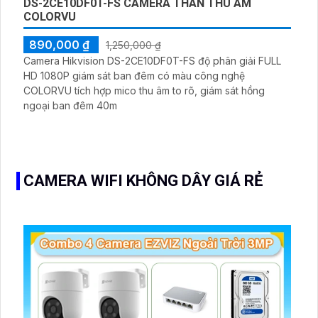
DS-2CE10DF0T-FS CAMERA THÂN THU ÂM
COLORVU
890,000 ₫
1,250,000 ₫
Camera Hikvision DS-2CE10DF0T-FS độ phân giải FULL
HD 1080P giám sát ban đêm có màu công nghệ
COLORVU tích hợp mico thu âm to rõ, giám sát hồng
ngoại ban đêm 40m
CAMERA WIFI KHÔNG DÂY GIÁ RẺ