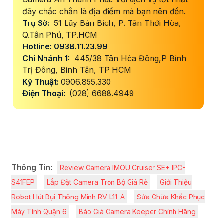
đây chắc chắn là địa điểm mà bạn nên đến.
Trụ Sở:
51 Lũy Bán Bích, P. Tân Thới Hòa,
Q.Tân Phú, TP.HCM
Hotline: 0938.11.23.99
Chi Nhánh 1:
445/38 Tân Hòa Đông,P Bình
Trị Đông, Bình Tân, TP HCM
Kỹ Thuật:
0906.855.330
Điện Thoại:
(028) 6688.4949
Thông Tin:
Review Camera IMOU Cruiser SE+ IPC-
S41FEP
Lắp Đặt Camera Trọn Bộ Giá Rẻ
Giới Thiệu
Robot Hút Bụi Thông Minh RV-L11-A
Sửa Chữa Khắc Phục
Máy Tính Quận 6
Báo Giá Camera Keeper Chính Hãng