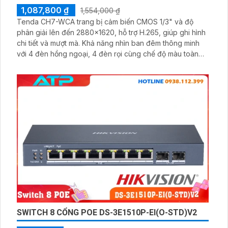
1,087,800 ₫
1,554,000 ₫
Tenda CH7-WCA trang bị cảm biến CMOS 1/3" và độ
phân giải lên đến 2880×1620, hỗ trợ H.265, giúp ghi hình
chi tiết và mượt mà. Khả năng nhìn ban đêm thông minh
với 4 đèn hồng ngoại, 4 đèn rọi cùng chế độ màu toàn
phần giúp giám sát rõ ràng trong mọi điều kiện ánh sáng.
SWITCH 8 CỔNG POE DS-3E1510P-EI(O-STD)V2