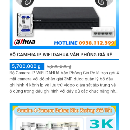
BỘ CAMERA IP WIFI DAHUA VĂN PHÒNG GIÁ RẺ
5,700,000 ₫
8,300,000 ₫
Bộ Camera IP WIFI DAHUA Văn Phòng Giá Rẻ là trọn gói 4
mắt camera với độ phân giải 3MP được quản lý bở đầu
ghi hình 4 kênh Ip và lưu trữ video giám sát tập trung về
ổ cứng trong đầu ghi hình với đầy đủ các chưc năng như
AI Phát hiện chuyển động, đàm thoại âm thanh 2 chiều và
giám sát có màu vào ban đêm