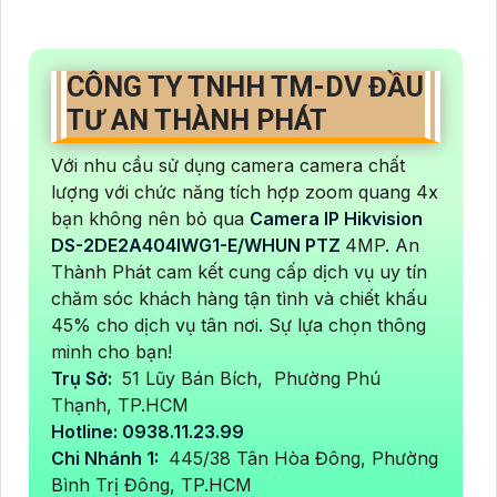
CÔNG TY TNHH TM-DV ĐẦU
TƯ AN THÀNH PHÁT
Với nhu cầu sử dụng camera camera chất
lượng với chức năng tích hợp zoom quang 4x
bạn không nên bỏ qua
Camera IP Hikvision
DS-2DE2A404IWG1-E/WHUN PTZ
4MP. An
Thành Phát cam kết cung cấp dịch vụ uy tín
chăm sóc khách hàng tận tình và chiết khấu
45% cho dịch vụ tân nơi. Sự lựa chọn thông
minh cho bạn!
Trụ Sở:
51 Lũy Bán Bích, Phường Phú
Thạnh, TP.HCM
Hotline: 0938.11.23.99
Chi Nhánh 1:
445/38 Tân Hòa Đông, Phường
Bình Trị Đông, TP.HCM