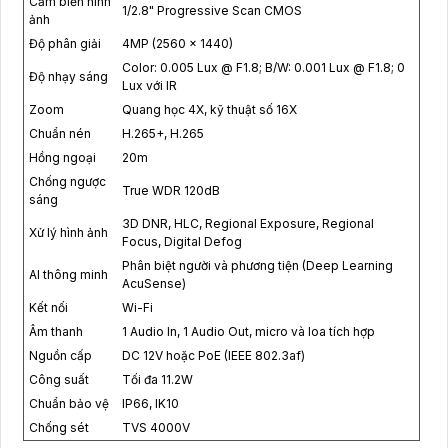
Cảm biến hình
1/2.8" Progressive Scan CMOS
ảnh
Độ phân giải
4MP (2560 × 1440)
Color: 0.005 Lux @ F1.8; B/W: 0.001 Lux @ F1.8; 0
Độ nhạy sáng
Lux với IR
Zoom
Quang học 4X, kỹ thuật số 16X
Chuẩn nén
H.265+, H.265
Hồng ngoại
20m
Chống ngược
True WDR 120dB
sáng
3D DNR, HLC, Regional Exposure, Regional
Xử lý hình ảnh
Focus, Digital Defog
Phân biệt người và phương tiện (Deep Learning
AI thông minh
AcuSense)
Kết nối
Wi-Fi
Âm thanh
1 Audio In, 1 Audio Out, micro và loa tích hợp
Nguồn cấp
DC 12V hoặc PoE (IEEE 802.3af)
Công suất
Tối đa 11.2W
Chuẩn bảo vệ
IP66, IK10
Chống sét
TVS 4000V