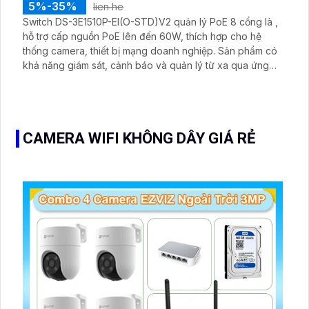
5%-35%
lien he
Switch DS-3E1510P-EI(O-STD)V2 quản lý PoE 8 cổng là ,
hỗ trợ cấp nguồn PoE lên đến 60W, thích hợp cho hệ
thống camera, thiết bị mạng doanh nghiệp. Sản phẩm có
khả năng giám sát, cảnh báo và quản lý từ xa qua ứng
dụng Hik-Partner Pro, cùng tính năng chống sét,
watchdog và hỗ trợ VLAN, giúp đảm bảo hoạt động mạng
ổn định, linh hoạt và hiệu quả.
CAMERA WIFI KHÔNG DÂY GIÁ RẺ