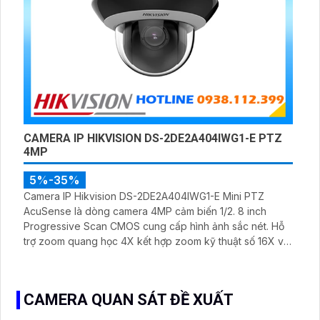
CAMERA IP HIKVISION DS-2DE2A404IWG1-E PTZ
4MP
5%-35%
Camera IP Hikvision DS-2DE2A404IWG1-E Mini PTZ
AcuSense là dòng camera 4MP cảm biến 1/2. 8 inch
Progressive Scan CMOS cung cấp hình ảnh sắc nét. Hỗ
trợ zoom quang học 4X kết hợp zoom kỹ thuật số 16X và
chuẩn IP66 IK10 chống sét TVS 4000V
CAMERA QUAN SÁT ĐỀ XUẤT