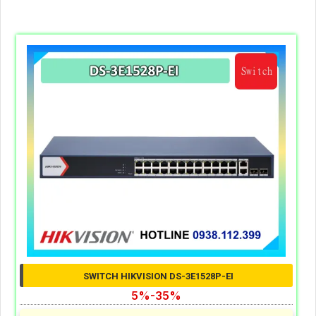
CAMERA GIÁ RẺ KHUYẾN MÃI