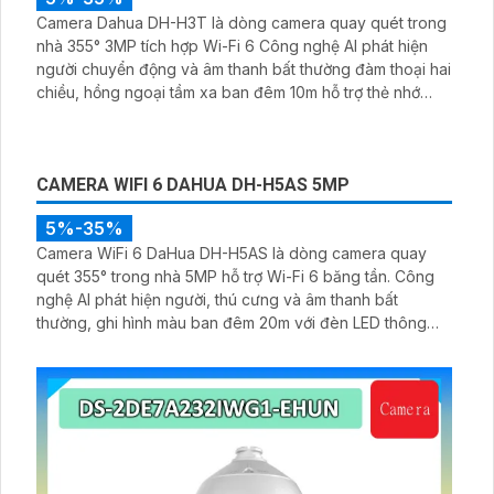
Camera Dahua DH-H3T là dòng camera quay quét trong
nhà 355° 3MP tích hợp Wi-Fi 6 Công nghệ AI phát hiện
người chuyển động và âm thanh bất thường đàm thoại hai
chiều, hồng ngoại tầm xa ban đêm 10m hỗ trợ thẻ nhớ
MicroSD 256GB ONVIF và điều khiển từ xa qua ứng dụng
DMSS
CAMERA WIFI 6 DAHUA DH-H5AS 5MP
5%-35%
Camera WiFi 6 DaHua DH-H5AS là dòng camera quay
quét 355° trong nhà 5MP hỗ trợ Wi-Fi 6 băng tần. Công
nghệ AI phát hiện người, thú cưng và âm thanh bất
thường, ghi hình màu ban đêm 20m với đèn LED thông
minh 10m, hỗ trợ thẻ nhớ 256GB và quản lý từ xa qua ứng
dụng DMSS,