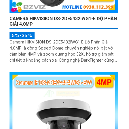
CAMERA HIKVISIION DS-2DE5432IWG1-E ĐỘ PHÂN
GIẢI 4.0MP
5%-35%
Camera HIKVISION DS-2DE5432IWG1-E Độ Phân Giải
4.0MP là dòng Speed Dome chuyên nghiệp nổi bật với
cảm biến 4MP và zoom quang học 32X, hỗ trợ giám sát
chi tiết ở khoảng cách xa. Công nghệ DarkFighter cùng
hồng ngoại 150m mang đến hình ảnh rõ nét trong điều
kiện ánh sáng yếu, phù hợp cho nhiều công trình quy mô
lớn