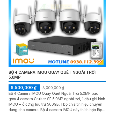
BỘ 4 CAMERA IMOU QUAY QUÉT NGOÀI TRỜI
5.0MP
6,500,000 ₫
8,000,000 ₫
Bộ 4 Camera IMOU Quay Quét Ngoài Trời 5.0MP bao
gồm 4 camera Cruiser SE 5.0MP ngoài trời, 1 đầu ghi hình
IMOU + ổ cứng lưu trữ 500GB, 1 bộ chia tín hiệu chuyên
dụng cho camera. Bộ 4 camera IMOU này thích hợp lắp
đặt cho kho hàng, nhà xưởng, khu phố và khu vực cần