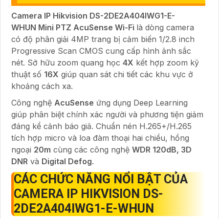
Camera IP Hikvision DS-2DE2A404IWG1-E-
WHUN Mini PTZ AcuSense Wi-Fi
là dòng camera
có độ phân giải 4MP trang bị cảm biến 1/2.8 inch
Progressive Scan CMOS cung cấp hình ảnh sắc
nét. Sở hữu zoom quang học
4X
kết hợp zoom kỹ
thuật số
16X
giúp quan sát chi tiết các khu vực ở
khoảng cách xa.
Công nghệ
AcuSense
ứng dụng Deep Learning
giúp phân biệt chính xác người và phương tiện giảm
đáng kể cảnh báo giả. Chuẩn nén H.265+/H.265
tích hợp micro và loa đàm thoại hai chiều, hồng
ngoại
20m
cùng các công nghệ
WDR 120dB, 3D
DNR
và
Digital Defog
.
CÁC CHỨC NĂNG NỔI BẬT CỦA
CAMERA IP HIKVISION DS-
2DE2A404IWG1-E-WHUN