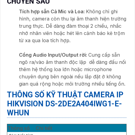
CHUYÊN SÂU
Tích hợp sẵn Cả Mic và Loa:
Không chỉ ghi
hình, camera còn thu lại âm thanh hiện trường
trung thực. Dễ dàng đàm thoại 2 chiều, nhắc
nhở nhân viên hoặc hét lên cảnh báo kẻ trộm
từ xa qua loa tích hợp.
Cổng Audio Input/Output rời:
Cung cấp sẵn
ngõ ra/vào âm thanh độc lập dễ dàng đấu nối
thêm hệ thống loa lớn hoặc microphone
chuyên dụng bên ngoài nếu lắp đặt ở không
gian quá rộng hoặc môi trường nhiều tiếng ồn.
THÔNG SỐ KỸ THUẬT CAMERA IP
HIKVISION DS-2DE2A404IWG1-E-
WHUN
Thông số
Chi tiết