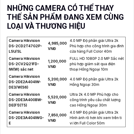
NHỮNG CAMERA CÓ THỂ THAY
THẾ SẢN PHẨM ĐANG XEM CÙNG
LOẠI VÀ THƯƠNG HIỆU
Camera Hikvision
4.0 MP Độ phân giải Ultra 2k
4,985,000
DS-2CD2T47G2P-
Phù hợp cho công trình gia đình
VNĐ
LSU/SL
cửa hàng Full Color 40m
Camera Hikvision
FULL HD 1080P 2.0 MP Sắc nét
1,200,000
DS-2CV2Q21FD-
phù hợp giám sát qua điện
VNĐ
IW(W) sắc nét
thoại Hồng Ngoại 10m
Camera Hikvision
5,200,000
4.0 MP Độ phân giải Ultra 2k
DS-2DE2A404IW-
VNĐ
Hồng Ngoại 30m
DE3/W(S6)
Camera Hikvision
Ultra 2k 4.0 MP Phù hợp cho
5,520,000
DS-2DE3A400BW-
công trình yêu cầu chất lượng
VNĐ
DE(F1)(T5)
cao Hồng Ngoại 30m
Camera Hikvision
4.0 MP Độ phân giải Ultra 2k
7,850,000
DS-2DE3A404IWG-
Hình ảnh rõ hơn khi xem trên ti
VNĐ
E
vi lớn Full Color 50m