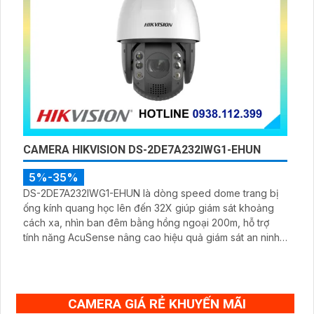
CAMERA HIKVISION DS-2DE7A232IWG1-EHUN
5%-35%
DS-2DE7A232IWG1-EHUN là dòng speed dome trang bị
ống kính quang học lên đến 32X giúp giám sát khoảng
cách xa, nhìn ban đêm bằng hồng ngoại 200m, hỗ trợ
tính năng AcuSense nâng cao hiệu quả giám sát an ninh,
có tốc độ lấy nét cao nhờ công nghệ Self-learning