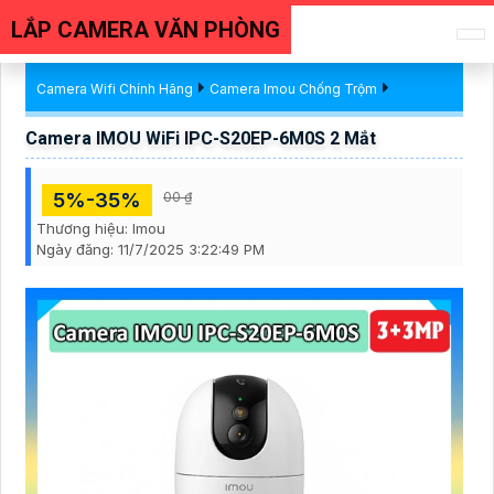
LẮP CAMERA VĂN PHÒNG
Camera Wifi Chính Hãng
Camera Imou Chống Trộm
Camera IMOU WiFi IPC-S20EP-6M0S 2 Mắt
5%-35%
00 ₫
Thương hiệu:
Imou
Ngày đăng:
11/7/2025 3:22:49 PM