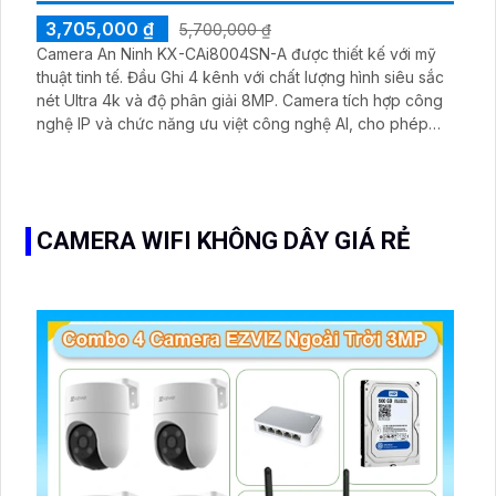
3,705,000 ₫
5,700,000 ₫
Camera An Ninh KX-CAi8004SN-A được thiết kế với mỹ
thuật tinh tế. Đầu Ghi 4 kênh với chất lượng hình siêu sắc
nét Ultra 4k và độ phân giải 8MP. Camera tích hợp công
nghệ IP và chức năng ưu việt công nghệ AI, cho phép
xem ban đêm rõ nét dù trong điều kiện thiếu sáng. Hồng
ngoại có tầm xa 30m giúp xử lý hình ảnh trong đêm
CAMERA WIFI KHÔNG DÂY GIÁ RẺ