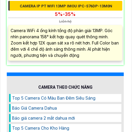
CAMERA IP PT WIFI 13MP IMOU IPC-S76DP-13M0N
5%-35%
Liên hệ
Camera WiFi 4 ống kính tổng độ phân giải 13MP. Góc
nhìn panorama 158° kết hợp quay quét thông minh.
Zoom kết hợp 12X quan sát xa rõ nét hơn. Full Color ban
đêm với 4 chế độ ánh sáng thông minh. AI phát hiện
người, phương tiện và chuyển động
CAMERA THEO CHỨC NĂNG
Top 5 Camera Có Màu Ban Đêm Siêu Sáng
Báo Giá Camera Dahua
Báo giá camera 2 mắt dahua mới
Top 5 Camera Cho Kho Hàng