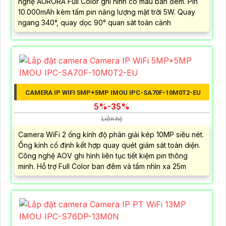
nghệ AURORA Full Color ghi hình có màu ban đêm. Pin
10.000mAh kèm tấm pin năng lượng mặt trời 5W. Quay
ngang 340°, quay dọc 90° quan sát toàn cảnh
CAMERA IP WIFI 5MP+5MP IMOU IPC-SA70F-10M0T2-EU
5%-35%
Liên hệ
Camera WiFi 2 ống kính độ phân giải kép 10MP siêu nét.
Ống kính cố định kết hợp quay quét giám sát toàn diện.
Công nghệ AOV ghi hình liên tục tiết kiệm pin thông
minh. Hỗ trợ Full Color ban đêm và tầm nhìn xa 25m