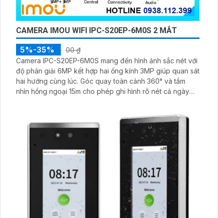
CAMERA IMOU WIFI IPC-S20EP-6M0S 2 MẮT
5%-35%
00 ₫
Camera IPC-S20EP-6M0S mang đến hình ảnh sắc nét với
độ phân giải 6MP kết hợp hai ống kính 3MP giúp quan sát
hai hướng cùng lúc. Góc quay toàn cảnh 360° và tầm
nhìn hồng ngoại 15m cho phép ghi hình rõ nét cả ngày
lẫn đêm. Tích hợp đàm thoại hai chiều nhận diện người
thú cưng và lưu trữ linh hoạt qua thẻ nhớ 512GB hoặc
NVR tiện lợi.