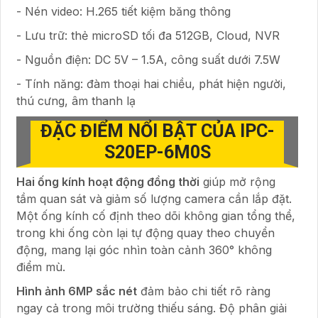
- Nén video: H.265 tiết kiệm băng thông
- Lưu trữ: thẻ microSD tối đa 512GB, Cloud, NVR
- Nguồn điện: DC 5V – 1.5A, công suất dưới 7.5W
- Tính năng: đàm thoại hai chiều, phát hiện người,
thú cưng, âm thanh lạ
ĐẶC ĐIỂM NỔI BẬT CỦA IPC-
S20EP-6M0S
Hai ống kính hoạt động đồng thời
giúp mở rộng
tầm quan sát và giảm số lượng camera cần lắp đặt.
Một ống kính cố định theo dõi không gian tổng thể,
trong khi ống còn lại tự động quay theo chuyển
động, mang lại góc nhìn toàn cảnh 360° không
điểm mù.
Hình ảnh 6MP sắc nét
đảm bảo chi tiết rõ ràng
ngay cả trong môi trường thiếu sáng. Độ phân giải