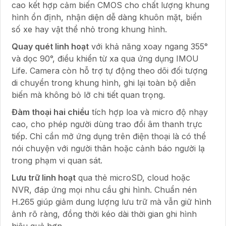
cao kết hợp cảm biến CMOS cho chất lượng khung
hình ổn định, nhận diện dễ dàng khuôn mặt, biển
số xe hay vật thể nhỏ trong khung hình.
Quay quét linh hoạt
với khả năng xoay ngang 355°
và dọc 90°, điều khiển từ xa qua ứng dụng IMOU
Life. Camera còn hỗ trợ tự động theo dõi đối tượng
di chuyển trong khung hình, ghi lại toàn bộ diễn
biến mà không bỏ lỡ chi tiết quan trọng.
Đàm thoại hai chiều
tích hợp loa và micro độ nhạy
cao, cho phép người dùng trao đổi âm thanh trực
tiếp. Chỉ cần mở ứng dụng trên điện thoại là có thể
nói chuyện với người thân hoặc cảnh báo người lạ
trong phạm vi quan sát.
Lưu trữ linh hoạt
qua thẻ microSD, cloud hoặc
NVR, đáp ứng mọi nhu cầu ghi hình. Chuẩn nén
H.265 giúp giảm dung lượng lưu trữ mà vẫn giữ hình
ảnh rõ ràng, đồng thời kéo dài thời gian ghi hình
hiệu quả hơn.