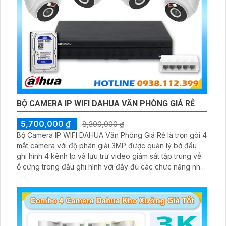
BỘ CAMERA IP WIFI DAHUA VĂN PHÒNG GIÁ RẺ
5,700,000 ₫
8,300,000 ₫
Bộ Camera IP WIFI DAHUA Văn Phòng Giá Rẻ là trọn gói 4
mắt camera với độ phân giải 3MP được quản lý bở đầu
ghi hình 4 kênh Ip và lưu trữ video giám sát tập trung về
ổ cứng trong đầu ghi hình với đầy đủ các chưc năng như
AI Phát hiện chuyển động, đàm thoại âm thanh 2 chiều và
giám sát có màu vào ban đêm