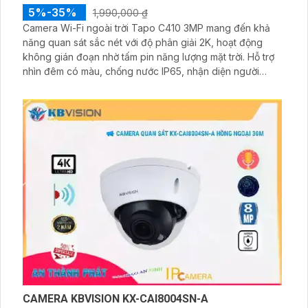
5%-35%
1,990,000 ₫
Camera Wi-Fi ngoài trời Tapo C410 3MP mang đến khả
năng quan sát sắc nét với độ phân giải 2K, hoạt động
không gián đoạn nhờ tấm pin năng lượng mặt trời. Hỗ trợ
nhìn đêm có màu, chống nước IP65, nhận diện người
chính xác và cảnh báo thông minh qua điện thoại, giúp
bạn yên tâm giám sát mọi lúc.
CAMERA KBVISION KX-CAI8004SN-A