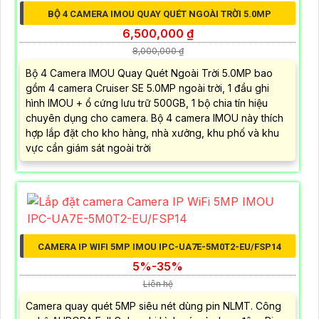
BỘ 4 CAMERA IMOU QUAY QUÉT NGOÀI TRỜI 5.0MP
6,500,000 ₫
8,000,000 ₫
Bộ 4 Camera IMOU Quay Quét Ngoài Trời 5.0MP bao
gồm 4 camera Cruiser SE 5.0MP ngoài trời, 1 đầu ghi
hình IMOU + ổ cứng lưu trữ 500GB, 1 bộ chia tín hiệu
chuyên dụng cho camera. Bộ 4 camera IMOU này thích
hợp lắp đặt cho kho hàng, nhà xưởng, khu phố và khu
vực cần giám sát ngoài trời
CAMERA IP WIFI 5MP IMOU IPC-UA7E-5M0T2-EU/FSP14
5%-35%
Liên hệ
Camera quay quét 5MP siêu nét dùng pin NLMT. Công