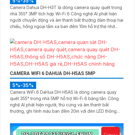
5%-35%
Camera Dahua DH-H3T là dòng camera quay quét trong
nhà 355° 3MP tích hợp Wi-Fi 6 Công nghệ AI phát hiện
người chuyển động và âm thanh bất thường đàm thoại hai
chiều, hồng ngoại tầm xa ban đêm 10m hỗ trợ thẻ nhớ
MicroSD 256GB ONVIF và điều khiển từ xa qua ứng dụng
DMSS
CAMERA WIFI 6 DAHUA DH-H5AS 5MP
5%-35%
Camera WiFi 6 DaHua DH-H5AS là dòng camera quay
quét 355° trong nhà 5MP hỗ trợ Wi-Fi 6 băng tần. Công
nghệ AI phát hiện người, thú cưng và âm thanh bất
thường, ghi hình màu ban đêm 20m với đèn LED thông
minh 10m, hỗ trợ thẻ nhớ 256GB và quản lý từ xa qua ứng
dụng DMSS,