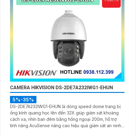
CAMERA HIKVISION DS-2DE7A232IWG1-EHUN
5%-35%
DS-2DE7A232IWG1-EHUN là dòng speed dome trang bị
ống kính quang học lên đến 32X giúp giám sát khoảng
cách xa, nhìn ban đêm bằng hồng ngoại 200m, hỗ trợ
tính năng AcuSense nâng cao hiệu quả giám sát an ninh,
có tốc độ lấy nét cao nhờ công nghệ Self-learning