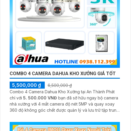
COMBO 4 CAMERA DAHUA KHO XƯỞNG GIÁ TỐT
5,500,000 ₫
6,500,000 ₫
Combo 4 Camera Dahua Kho Xưởng tại An Thành Phát
chỉ với
5. 500.000 VNĐ
bạn đã sỡ hữu ngay bộ camera
nhà xưởng với 4 mắt camera độ nét 5MP và quay xoay
360 độ không góc chết được quản lý và lưu trữ tập trung
về đầu ghi hình ổ cứng hỗ trợ xem qua tivi