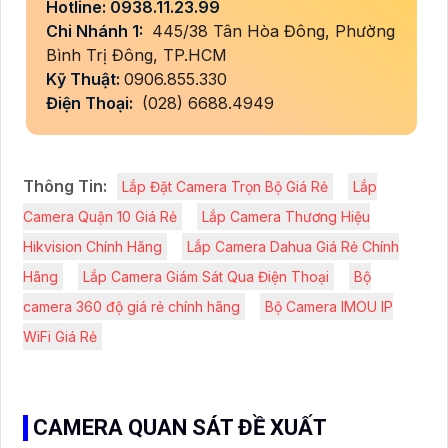
Hotline: 0938.11.23.99
Chi Nhánh 1:
445/38 Tân Hòa Đông, Phường
Bình Trị Đông, TP.HCM
Kỹ Thuật:
0906.855.330
Điện Thoại:
(028) 6688.4949
Thông Tin:
Lắp Đặt Camera Trọn Bộ Giá Rẻ
Lắp
Camera Quận 10 Giá Rẻ
Lắp Camera Thương Hiệu
Hikvision Chính Hãng
Lắp Camera Dahua Giá Rẻ Chính
Hãng
Lắp Camera Giám Sát Qua Điện Thoại
Bộ
camera 360 độ giá rẻ chính hãng
Bộ Camera IMOU IP
WiFi Giá Rẻ
CAMERA QUAN SÁT ĐỀ XUẤT