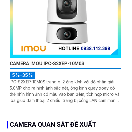
CAMERA IMOU IPC-S2XEP-10M0S
5%-35%
IPC-S2XEP-10M0S trang bị 2 ống kính với độ phân giải
5.0MP cho ra hình ảnh sắc nét, ống kính quay xoay có
thể nhìn hình ảnh có màu vào ban đêm, tích hợp micro và
loa giúp đàm thoại 2 chiều, trang bị cổng LAN cắm mạng
trực tiếp nâng cao độ ổn định
CAMERA QUAN SÁT ĐỀ XUẤT