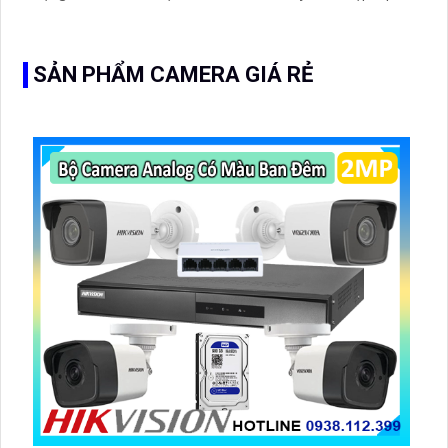
đặt cho kho hàng, nhà xưởng, khu phố và khu vực cần
giám sát ngoài trời
SẢN PHẨM CAMERA GIÁ RẺ