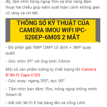
độ, tầm nhìn hồng ngoại 15m và khả năng đàm
thoại hai chiều giúp kiểm soát toàn cảnh không gian
rõ ràng và chi tiết.
THÔNG SỐ KỸ THUẬT CỦA
CAMERA IMOU WIFI IPC-
S20EP-6M0S 2 MẮT
- Độ phân giải: 6MP (3MP cố định + 3MP quay
quét)
- Góc nhìn: 91° với ống kính 3.6mm
Một số sản phẩm tương tự chất lượng tốt
Camera
IP Wi-Fi Tapo C125
- Góc xoay: ngang 355°, dọc 90°
- Tầm nhìn ban đêm: 15m, hồng ngoại thông minh
Smart IR
- Kết nối: Wi-Fi 6 hai băng tần và cổng LAN