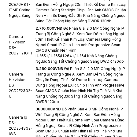
2CE76H8T-
Ban Đêm Hồng Ngoại 20m Thiết Kế Dome Kim Loại
ITMF Chống
Camera Dùng Starlight Chip Hình Ảnh CMOS Chuẩn
Ngược Sáng
Nén Hình Sử Dụng Đầu Ghi Khả Năng Chống Ngược
Sáng Tốt Chống Ngược Sáng DWDR 130db
2.710.000VNÐ
Độ Phân Giải 2.0 MP Công Nghệ IP
Trang Bị Công Nghệ AI Xem Ban Đêm Hồng Ngoại
Camera
50m Thiết Kế Thân Kim Loại Camera Dùng Hồng
Hikvision
Ngoại Smart IR Chip Hình Ảnh Progressive Scan
DS-
CMOS Chuẩn Nén Hình
2CD2T21G1-I
H.265+/H.265/H.264+/H.264 Khả Năng Chống
Ngược Sáng Tốt Chống Ngược Sáng DWDR 120db
3.280.000VNÐ
Độ Phân Giải 2.0 MP Công Nghệ IP
Camera
Trang Bị Công Nghệ AI Xem Ban Đêm Công Nghệ
Hikvision
Chuyên Dụng Thiết Kế Dome Kim Loại Camera
DS-
Dùng Hồng Ngoại EXIR Chip Hình Ảnh Progressive
2CD2E23G2-
Scan CMOS Chuẩn Nén Hình Hổ Trợ Thẻ Nhớ Khả
U
Năng Chống Ngược Sáng Tốt Chống Ngược Sáng
DWDR 120db
3830000VNÐ
Độ Phân Giải 4.0 MP Công Nghệ IP
Wifi Trang Bị Công Nghệ AI Xem Ban Đêm Hồng
Camera Ip
Ngoại 30m Thiết Kế Dome Kim Loại Camera Dùng
DS-
Hồng Ngoại Smart IR Chip Hình Ảnh Progressive
2CD2543G2-
Scan CMOS Chuẩn Nén Hình Hổ Trợ Thẻ Nhớ Khả
IWS
Năng Chống Ngược Sáng Tốt Chống Ngược Sáng