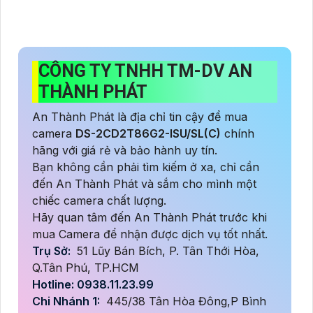
CÔNG TY TNHH TM-DV AN
THÀNH PHÁT
An Thành Phát là địa chỉ tin cậy để mua
camera
DS-2CD2T86G2-ISU/SL(C)
chính
hãng với giá rẻ và bảo hành uy tín.
Bạn không cần phải tìm kiếm ở xa, chỉ cần
đến An Thành Phát và sắm cho mình một
chiếc camera chất lượng.
Hãy quan tâm đến An Thành Phát trước khi
mua Camera để nhận được dịch vụ tốt nhất.
Trụ Sở:
51 Lũy Bán Bích, P. Tân Thới Hòa,
Q.Tân Phú, TP.HCM
Hotline: 0938.11.23.99
Chi Nhánh 1:
445/38 Tân Hòa Đông,P Bình