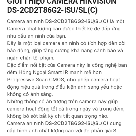
GIỚI THIỆU CAMERA HIKVISION
DS-2CD2T86G2-ISU/SL(C)
Camera an ninh
DS-2CD2T86G2-ISU/SL(C)
là một
Camera chất lượng cao được thiết kế để đáp ứng
nhu cầu an ninh của bạn.
Đây là một loại camera an ninh có tích hợp đèn còi
báo động, giúp tăng cường khả năng cảnh báo và
ngăn chặn tội phạm.
Đặc điểm nổi bật của Camera này là công nghệ ban
đêm Hồng Ngoại Smart IR mạnh mẽ hơn
Progressive Scan CMOS, cho phép camera hoạt
động hiệu quả trong điều kiện ánh sáng yếu hoặc
không có ánh sáng.
Những thông số ấn tượng trên camera này giúp
camera hoạt động tốt cả trong ngày và trong đêm,
không bỏ sót bất kỳ chi tiết quan trọng nào.
Camera an ninh
DS-2CD2T86G2-ISU/SL(C)
cung
cấp hình ảnh chất lượng cao với độ phân giải 8