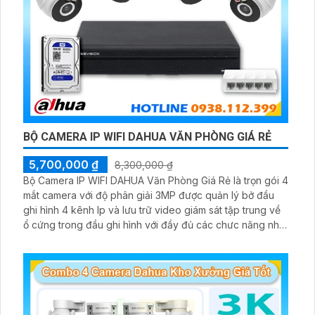
BỘ CAMERA IP WIFI DAHUA VĂN PHÒNG GIÁ RẺ
5,700,000 ₫
8,300,000 ₫
Bộ Camera IP WIFI DAHUA Văn Phòng Giá Rẻ là trọn gói 4
mắt camera với độ phân giải 3MP được quản lý bở đầu
ghi hình 4 kênh Ip và lưu trữ video giám sát tập trung về
ổ cứng trong đầu ghi hình với đầy đủ các chưc năng như
AI Phát hiện chuyển động, đàm thoại âm thanh 2 chiều và
giám sát có màu vào ban đêm