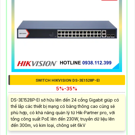
SWITCH HIKVISION DS-3E1528P-EI
5%-35%
DS-3E1528P-EI sở hữu lên đến 24 cổng Gigabit giúp có
thể lắp các thiết bị mạng có băng thông cao cũng sẽ
phù hợp, có khả năng quản lý từ Hik-Partner pro, với
tổng công suất PoE lên đến 230W, truyền dữ liệu lên
đến 300m, vỏ kim loại, chông sét 6kV