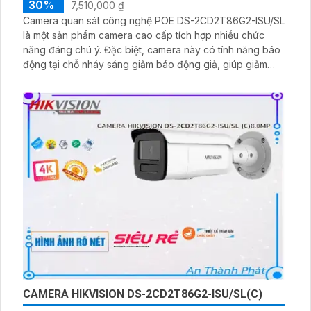
30%
7,510,000 ₫
Camera quan sát công nghệ POE DS-2CD2T86G2-ISU/SL
là một sản phẩm camera cao cấp tích hợp nhiều chức
năng đáng chú ý. Đặc biệt, camera này có tính năng báo
động tại chỗ nháy sáng giảm báo động giả, giúp giảm
thiểu tình trạng báo động không thực sự xảy ra, nhằm
tăng tính hiệu quả của hệ thống. Với công nghệ nén
video H.265+/H
CAMERA HIKVISION DS-2CD2T86G2-ISU/SL(C)