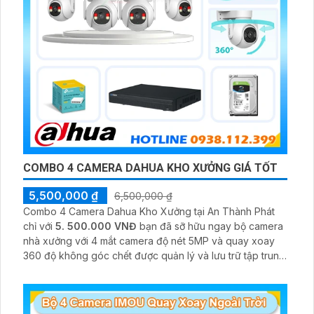
COMBO 4 CAMERA DAHUA KHO XƯỞNG GIÁ TỐT
5,500,000 ₫
6,500,000 ₫
Combo 4 Camera Dahua Kho Xưởng tại An Thành Phát
chỉ với
5. 500.000 VNĐ
bạn đã sỡ hữu ngay bộ camera
nhà xưởng với 4 mắt camera độ nét 5MP và quay xoay
360 độ không góc chết được quản lý và lưu trữ tập trung
về đầu ghi hình ổ cứng hỗ trợ xem qua tivi