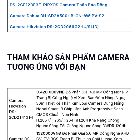
DS-2CE12DF3T-PIRXOS Camera Thân Báo Động
Camera Dahua DH-SD2A500HB-GN-AW-PV-S2
Camera Hikvision DS-2CD2066G2-IU/SL(D)
THAM KHẢO SẢN PHẨM CAMERA
TƯƠNG ỨNG VỚI BẠN
3.420.000VNÐ
Độ Phân Giải 4.0 MP Công Nghệ IP
Trang Bị Công Nghệ AI Xem Ban Đêm Hồng Ngoại
Camera
50m Thiết Kế Thân Kim Loại Camera Dùng Hồng
Hikvision
Ngoại Smart IR Chip Hình Ảnh Progressive Scan
DS-
CMOS Chuẩn Nén Hình
2CD2T41G1-I
H.265+/H.265/H.264+/H.264 Khả Năng Chống
Ngược Sáng Tốt Chống Ngược Sáng DWDR 120db
1920000VNÐ
Độ Phân Giải 5.0 MP Công Nghệ AHD
Camera DS-
CVI TVI BCS Trang Bị Thu hình Chất Lượng Xem