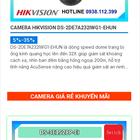
CAMERA HIKVISION DS-2DE7A232IWG1-EHUN
5%-35%
DS-2DE7A232IWG1-EHUN là dòng speed dome trang bị
ống kính quang học lên đến 32X giúp giám sát khoảng
cách xa, nhìn ban đêm bằng hồng ngoại 200m, hỗ trợ
tính năng AcuSense nâng cao hiệu quả giám sát an ninh,
có tốc độ lấy nét cao nhờ công nghệ Self-learning
CAMERA GIÁ RẺ KHUYẾN MÃI