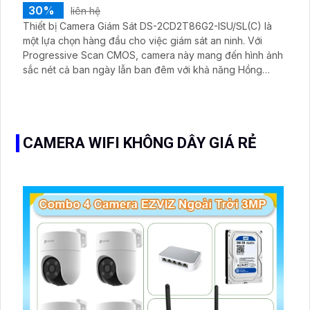
30%
liên hệ
Thiết bị Camera Giám Sát DS-2CD2T86G2-ISU/SL(C) là
một lựa chọn hàng đầu cho việc giám sát an ninh. Với
Progressive Scan CMOS, camera này mang đến hình ảnh
sắc nét cả ban ngày lẫn ban đêm với khả năng Hồng
Ngoại lên đến 60m. Với công nghệ IP, thiết bị có khả
năng xử lý hình ảnh siêu sắc nét Ultra 4k với độ phân giải
8MP. Ngoài ra, camera còn hỗ trợ các công nghệ nén
hình ảnh tiên tiến như H
CAMERA WIFI KHÔNG DÂY GIÁ RẺ