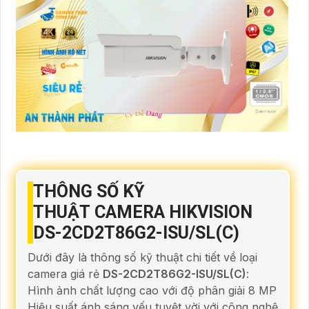
THÔNG SỐ KỸ
THUẬT CAMERA HIKVISION
DS-2CD2T86G2-ISU/SL(C)
Dưới đây là thông số kỹ thuật chi tiết về loại
camera giá rẻ
DS-2CD2T86G2-ISU/SL(C)
:
Hình ảnh chất lượng cao với độ phân giải 8 MP
Hiệu suất ánh sáng yếu tuyệt vời với công nghệ