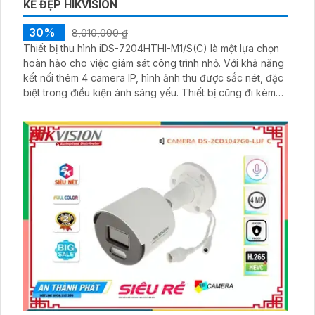
KẾ ĐẸP HIKVISION
30%
8,010,000 ₫
Thiết bị thu hình iDS-7204HTHI-M1/S(C) là một lựa chọn
hoàn hảo cho việc giám sát công trình nhỏ. Với khả năng
kết nối thêm 4 camera IP, hình ảnh thu được sắc nét, đặc
biệt trong điều kiện ánh sáng yếu. Thiết bị cũng đi kèm
với 1 HDD giá rẻ để lưu trữ dữ liệu. Đầu ghi 4 kênh này
còn được trang bị công nghệ AHD, CVI, TVI và BCS,
mang đến chất lượng hình ảnh cao