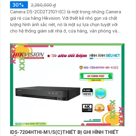
30%
2,280,000 ₫
Camera DS-2CD2T21G1-I(C) là một trong những Camera
giá rẻ của hãng Hikvision. Với thiết kế nhỏ gọn và chất
lượng hình ảnh sắc nét, nó là một sự lựa chọn tuyệt vời
cho hệ thống giám sát nhà ở, cửa hàng, văn phòng và
doanh nghiệp nhỏ. Camera này có khả năng quan sát
ban đêm, đàm thoại 2 chiều, và hỗ trợ đám mây để bạn
dễ dàng xem lại hình ảnh từ xa
IDS-7204HTHI-M1/S(C)THIẾT BỊ GHI HÌNH THIẾT