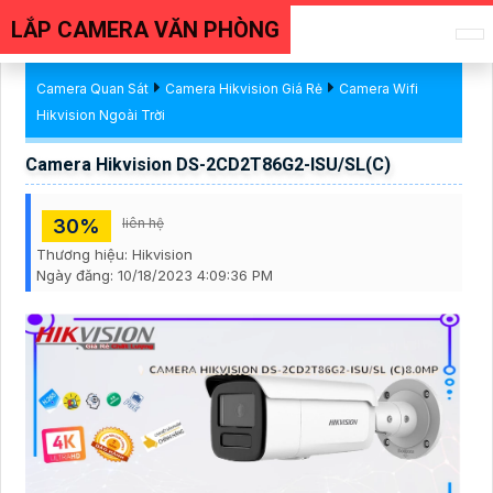
LẮP CAMERA VĂN PHÒNG
Camera Quan Sát
Camera Hikvision Giá Rẻ
Camera Wifi
Hikvision Ngoài Trời
Camera Hikvision DS-2CD2T86G2-ISU/SL(C)
30%
liên hệ
Thương hiệu:
Hikvision
Ngày đăng:
10/18/2023 4:09:36 PM