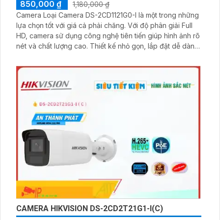
850,000 ₫
1,180,000 ₫
Camera Loại Camera DS-2CD1121G0-I là một trong những
lựa chọn tốt với giá cả phải chăng. Với độ phân giải Full
HD, camera sử dụng công nghệ tiên tiến giúp hình ảnh rõ
nét và chất lượng cao. Thiết kế nhỏ gọn, lắp đặt dễ dàng
trong nhiều môi trường khác nhau. DS-2CD1121G0-I cung
cấp khả năng quan sát ban đêm tốt với đèn hồng ngoại
thông minh
CAMERA HIKVISION DS-2CD2T21G1-I(C)