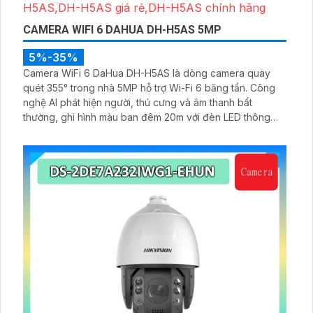
CAMERA WIFI 6 DAHUA DH-H5AS 5MP
5%-35%
Camera WiFi 6 DaHua DH-H5AS là dòng camera quay
quét 355° trong nhà 5MP hỗ trợ Wi-Fi 6 băng tần. Công
nghệ AI phát hiện người, thú cưng và âm thanh bất
thường, ghi hình màu ban đêm 20m với đèn LED thông
minh 10m, hỗ trợ thẻ nhớ 256GB và quản lý từ xa qua ứng
dụng DMSS,