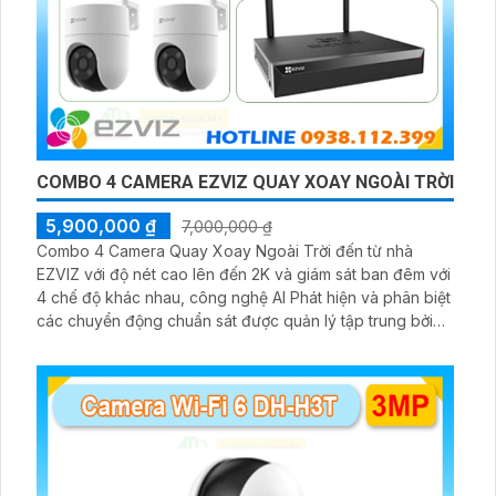
COMBO 4 CAMERA EZVIZ QUAY XOAY NGOÀI TRỜI
5,900,000 ₫
7,000,000 ₫
Combo 4 Camera Quay Xoay Ngoài Trời đến từ nhà
EZVIZ với độ nét cao lên đến 2K và giám sát ban đêm với
4 chế độ khác nhau, công nghệ AI Phát hiện và phân biệt
các chuyển động chuẩn sát được quản lý tập trung bởi
đầu ghi hình IP WiFi