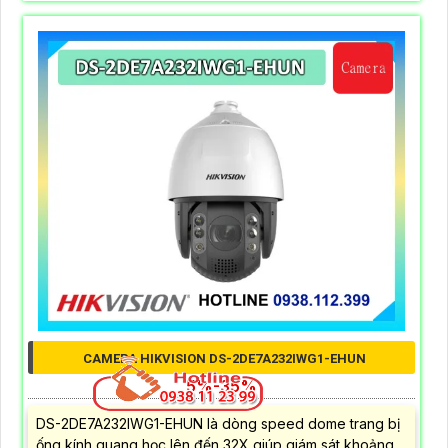
CAMERA HIKVISION DS-2DE7A232IWG1-EHUN
5%-35%
DS-2DE7A232IWG1-EHUN là dòng speed dome trang bị
ống kính quang học lên đến 32X giúp giám sát khoảng