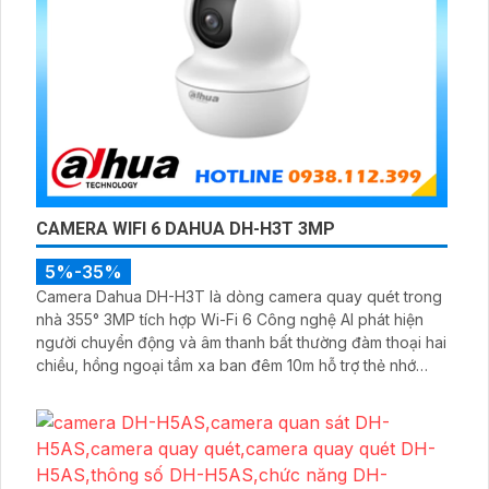
CAMERA WIFI 6 DAHUA DH-H3T 3MP
5%-35%
Camera Dahua DH-H3T là dòng camera quay quét trong
nhà 355° 3MP tích hợp Wi-Fi 6 Công nghệ AI phát hiện
người chuyển động và âm thanh bất thường đàm thoại hai
chiều, hồng ngoại tầm xa ban đêm 10m hỗ trợ thẻ nhớ
MicroSD 256GB ONVIF và điều khiển từ xa qua ứng dụng
DMSS