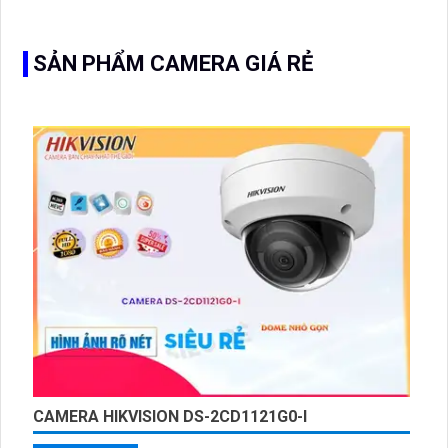
đặt cho kho hàng, nhà xưởng, khu phố và khu vực cần
giám sát ngoài trời
SẢN PHẨM CAMERA GIÁ RẺ
CAMERA HIKVISION DS-2CD1121G0-I