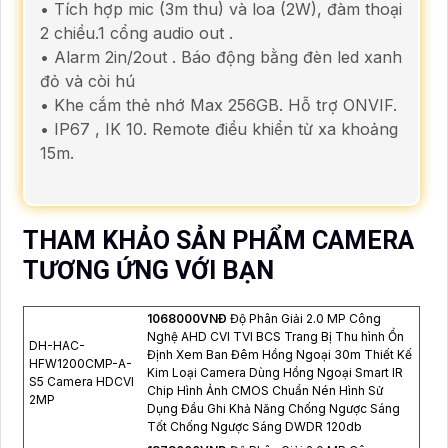
• Tích hợp mic (3m thu) và loa (2W), đàm thoại
2 chiều.1 cổng audio out .
• Alarm 2in/2out . Báo động bằng đèn led xanh
đỏ và còi hú
• Khe cắm thẻ nhớ Max 256GB. Hỗ trợ ONVIF.
• IP67 , IK 10. Remote điều khiển từ xa khoảng
15m.
THAM KHẢO SẢN PHẨM CAMERA
TƯƠNG ỨNG VỚI BẠN
1068000VNÐ
Độ Phân Giải 2.0 MP Công
Nghệ AHD CVI TVI BCS Trang Bị Thu hình Ổn
DH-HAC-
Định Xem Ban Đêm Hồng Ngoại 30m Thiết Kế
HFW1200CMP-A-
Kim Loại Camera Dùng Hồng Ngoại Smart IR
S5 Camera HDCVI
Chip Hình Ảnh CMOS Chuẩn Nén Hình Sử
2MP
Dụng Đầu Ghi Khả Năng Chống Ngược Sáng
Tốt Chống Ngược Sáng DWDR 120db