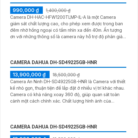
định và mang lại hình ảnh rõ ràng dù lắp đặt ở bất kỳ đâu
CAMERA DAHUA DH-HAC-HFW1200TLMP-IL-A
990,000 ₫
1,400,000 ₫
Camera DH-HAC-HFW1200TLMP-IL-A là một Camera
giám sát chất lượng cao, cho phép xem được trong ban
đêm nhờ hồng ngoại có tầm nhìn xa đến 40m. Ấn tượng
ơn với những thông số là camera này hỗ trợ độ phân giải
Full HD 1080P, mang đến hình ảnh sắc nét và chi tiết.
Ngoài ra, Camera được trang bị công nghệ AHD, CVI, TVI