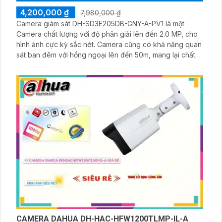
Bộ 4 Camera IMOU Quay Quét Ngoài Trời 5.0MP bao
gồm 4 camera Cruiser SE 5.0MP ngoài trời, 1 đầu ghi hình
IMOU + ổ cứng lưu trữ 500GB, 1 bộ chia tín hiệu chuyên
dụng cho camera. Bộ 4 camera IMOU này thích hợp lắp
đặt cho kho hàng, nhà xưởng, khu phố và khu vực cần
giám sát ngoài trời
SẢN PHẨM CAMERA GIÁ RẺ
CAMERA DAHUA DH-SD3E205DB-GNY-A-PV1
4,200,000 ₫
7,980,000 ₫
Camera giám sát DH-SD3E205DB-GNY-A-PV1 là một
Camera chất lượng với độ phân giải lên đến 2.0 MP, cho
hình ảnh cực kỳ sắc nét. Camera cũng có khả năng quan
sát ban đêm với hồng ngoại lên đến 50m, mang lại chất
lượng hình ảnh tốt ngay cả trong điều kiện ánh sáng yếu.
Được trang bị công nghệ IP, camera có thể hoạt động ổn