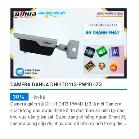
CAMERA DAHUA DHI-ITC413-PW4D-IZ3
30%
liên hệ
Camera giám sát DHI-ITC413-PW4D-IZ3 là một Camera
chất lượng cao được thiết kế để đảm bảo an ninh tại các
khu vực cần giám sát. Được trang bị hồng ngoại Smart IR,
camera cung cấp độ nhạy cao để nhìn rõ hơn trong điều
kiện ánh sáng ngược. Ngay cả trong điều kiện ánh sáng
yếu vào ban đêm, camera vẫn có thể nhìn rõ với hồng