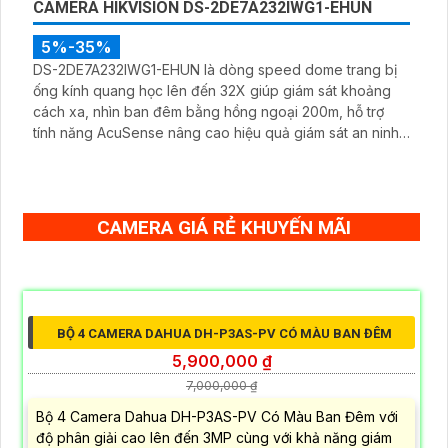
MicroSD 256GB ONVIF và điều khiển từ xa qua ứng dụng
DMSS
CAMERA WIFI 6 DAHUA DH-H5AS 5MP
5%-35%
Camera WiFi 6 DaHua DH-H5AS là dòng camera quay
quét 355° trong nhà 5MP hỗ trợ Wi-Fi 6 băng tần. Công
nghệ AI phát hiện người, thú cưng và âm thanh bất
thường, ghi hình màu ban đêm 20m với đèn LED thông
minh 10m, hỗ trợ thẻ nhớ 256GB và quản lý từ xa qua ứng
dụng DMSS,
CAMERA HIKVISION DS-2DE7A232IWG1-EHUN
5%-35%
DS-2DE7A232IWG1-EHUN là dòng speed dome trang bị
ống kính quang học lên đến 32X giúp giám sát khoảng
cách xa, nhìn ban đêm bằng hồng ngoại 200m, hỗ trợ
tính năng AcuSense nâng cao hiệu quả giám sát an ninh,
có tốc độ lấy nét cao nhờ công nghệ Self-learning