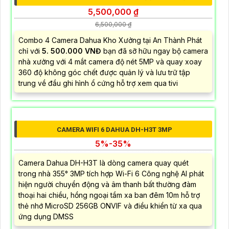
BỘ CAMERA IP WIFI DAHUA VĂN PHÒNG GIÁ RẺ
5,700,000 ₫
8,300,000 ₫
Bộ Camera IP WIFI DAHUA Văn Phòng Giá Rẻ là trọn gói
4 mắt camera với độ phân giải 3MP được quản lý bở đầu
ghi hình 4 kênh Ip và lưu trữ video giám sát tập trung về
ổ cứng trong đầu ghi hình với đầy đủ các chưc năng