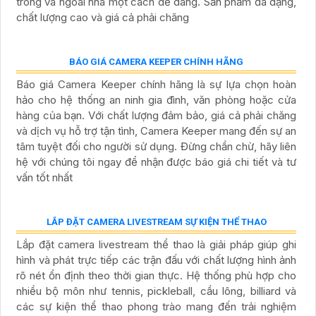
Bộ Camera Visioncop Ghi Âm Chính hãng
Bộ Camera Full Color Dahua
Lắp Thiết Bị Bảo Vệ An Ninh chuyên dụng
Lắp Camera Trọn Bộ Ultra HD
Lắp Trọn Bộ Camera Wifi Giá Rẻ
BẢN TIN CAMERA QUAN SÁT
BÁO GIÁ TRỌN GÓI LẮP ĐẶT CAMERA GIÁM SÁT HIKVISION
Báo giá trọn gói lắp đặt camera giám sát Hikvision là dịch
vụ chuyên nghiệp và đáng tin cậy giúp bạn bảo vệ an ninh
tại gia đình, cửa hàng hoặc văn phòng. Với đội ngũ kỹ
thuật viên giàu kinh nghiệm, chúng tôi cam kết cung cấp
giải pháp hiệu quả và tiết kiệm chi phí. Hãy đầu tư vào hệ
thống camera Hikvision để chủ động trong việc quản lý và
giám sát mọi hoạt động xung quanh