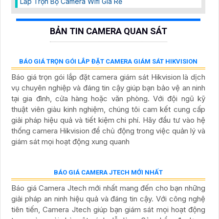
Báo giá camera 2 mắt mơi
Báo Giá Camera Imou Ngoài Trời
CAMERA KẾT NỐI WIFI
Lắp Camera Wifi Thân Cố Định
Lắp Camea Wifi Hikvision 2K
Camera Wifi Chính Hãng Kbone
Camera wifi kbvision Full Color
Camera Wifi Kbvision Giá rẻ Bán Chạy
Camera Ezviz Cube
5 Camera Wifi Giá Rẻ Nên Dùng
Camera Wifi Kbvision Ngoài Trời
CAMERA THEO GÓI