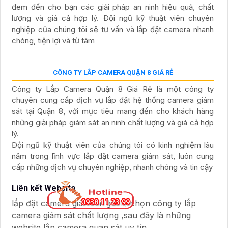
Bảng báo giá camera Vantech cung cấp các sản phẩm
camera giám sát chất lượng cao, đa dạng và tiện ích. Với
công nghệ hiện đại, camera Vantech đem lại hình ảnh sắc
nét, màu sắc trung thực và độ phân giải cao. Sản phẩm
được thiết kế để phục vụ nhu cầu an ninh, giám sát tại các
địa điểm như nhà ở, cửa hàng, văn phòng, … Bảng báo giá
chi tiết và linh hoạt với nhiều lựa chọn phù hợp
LẮP CAMERA WIFI GIÁ RẺ TẠI QUẬN 6 UY TÍN
Cửa hàng chúng tôi chuyên cung cấp lắp đặt camera wifi
giá rẻ tại Quận 6 với chất lượng và độ tin cậy cao. Với đội