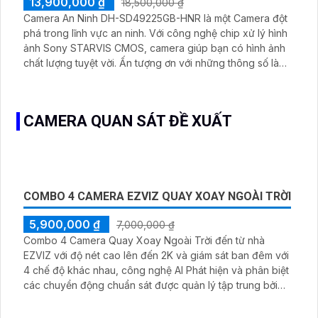
và BCS, đảm bảo tính tương thích cao với các hệ thống
CAMERA DAHUA DH-SD49225GB-HNR
giám sát hiện có
13,900,000 ₫
18,500,000 ₫
Camera An Ninh DH-SD49225GB-HNR là Camera với thiết
kế nhỏ gọn, thuận tiện để lắp đặt ở nhiều vị trí khác nhau.
Camera có khả năng xoay 360 độ, giúp quan sát toàn
cảnh một cách chính xác. Chất lượng hình ảnh của
camera đạt đến độ phân giải FULL HD 1080P, mang lại
hình ảnh rõ nét và sắc nét. Camera được trang bị công
nghệ IP, giúp cho quá trình truyền tải dữ liệu ổn định và
CAMERA DAHUA DH-SD49225GB-HNR
chất lượng
13,900,000 ₫
18,500,000 ₫
Camera An Ninh DH-SD49225GB-HNR là một Camera đột
phá trong lĩnh vực an ninh. Với công nghệ chip xử lý hình
ảnh Sony STARVIS CMOS, camera giúp bạn có hình ảnh
chất lượng tuyệt vời. Ấn tượng ơn với những thông số là
chất lượng hình ảnh ban đêm được nâng cao với khả
năng hồng ngoại lên đến 100m. Camera cung cấp hình
ảnh Full HD 1080P, mang lại trải nghiệm thật sự sống động