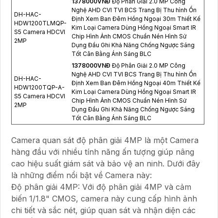
1378000VNÐ
Độ Phân Giải 2.0 MP Công
Nghệ AHD CVI TVI BCS Trang Bị Thu hình Ổn
DH-HAC-
Định Xem Ban Đêm Hồng Ngoại 30m Thiết Kế
HDW1200TLMQP-
Kim Loại Camera Dùng Hồng Ngoại Smart IR
S5 Camera HDCVI
Chip Hình Ảnh CMOS Chuẩn Nén Hình Sử
2MP
Dụng Đầu Ghi Khả Năng Chống Ngược Sáng
Tốt Cân Bằng Ánh Sáng BLC
1378000VNÐ
Độ Phân Giải 2.0 MP Công
Nghệ AHD CVI TVI BCS Trang Bị Thu hình Ổn
DH-HAC-
Định Xem Ban Đêm Hồng Ngoại 40m Thiết Kế
HDW1200TQP-A-
Kim Loại Camera Dùng Hồng Ngoại Smart IR
S5 Camera HDCVI
Chip Hình Ảnh CMOS Chuẩn Nén Hình Sử
2MP
Dụng Đầu Ghi Khả Năng Chống Ngược Sáng
Tốt Cân Bằng Ánh Sáng BLC
Camera quan sát độ phân giải 4MP là một Camera
hàng đầu với nhiều tính năng ấn tượng giúp nâng
cao hiệu suất giám sát và bảo vệ an ninh. Dưới đây
là những điểm nổi bật về Camera này:
Độ phân giải 4MP: Với độ phân giải 4MP và cảm
biến 1/1.8" CMOS, camera này cung cấp hình ảnh
chi tiết và sắc nét, giúp quan sát và nhận diện các