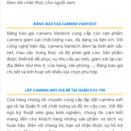
BÁO GIÁ CAMERA JTECH MỚI NHẤT
Báo giá Camera Jtech mới nhất mang đến cho bạn những
giải pháp an ninh hiệu quả và đáng tin cậy. Với công nghệ
tiên tiến, Camera Jtech giúp bạn giám sát mọi hoạt động
trong và ngoài nhà một cách dễ dàng. Sản phẩm đa dạng,
chất lượng cao và giá cả phải chăng
BÁO GIÁ CAMERA KEEPER CHÍNH HÃNG
Báo giá Camera Keeper chính hãng là sự lựa chọn hoàn
hảo cho hệ thống an ninh gia đình, văn phòng hoặc cửa
hàng của bạn. Với chất lượng đảm bảo, giá cả phải chăng
và dịch vụ hỗ trợ tận tình, Camera Keeper mang đến sự an
tâm tuyệt đối cho người sử dụng. Đừng chần chừ, hãy liên
hệ với chúng tôi ngay để nhận được báo giá chi tiết và tư
vấn tốt nhất