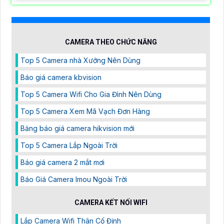
như AI Phát hiện chuyển động, đàm thoại âm thanh 2
chiều và giám sát có màu vào ban đêm
COMBO 4 CAMERA DAHUA KHO XƯỞNG GIÁ TỐT
5,500,000 ₫
6,500,000 ₫
Combo 4 Camera Dahua Kho Xưởng tại An Thành Phát
chỉ với
5. 500.000 VNĐ
bạn đã sỡ hữu ngay bộ camera
nhà xưởng với 4 mắt camera độ nét 5MP và quay xoay
360 độ không góc chết được quản lý và lưu trữ tập
trung về đầu ghi hình ổ cứng hỗ trợ xem qua tivi
CAMERA WIFI 6 DAHUA DH-H3T 3MP
5%-35%