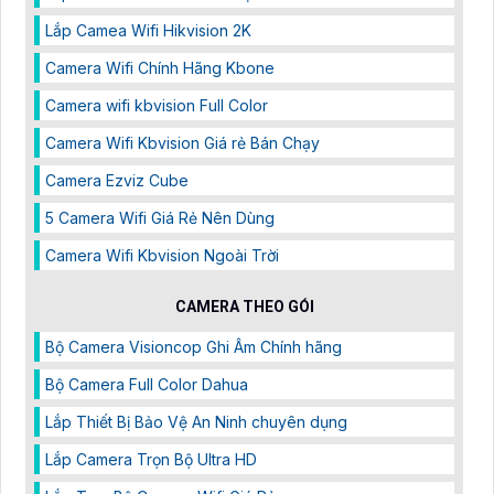
Camera Dahua DH-H3T là dòng camera quay quét
trong nhà 355° 3MP tích hợp Wi-Fi 6 Công nghệ AI phát
hiện người chuyển động và âm thanh bất thường đàm
thoại hai chiều, hồng ngoại tầm xa ban đêm 10m hỗ trợ
thẻ nhớ MicroSD 256GB ONVIF và điều khiển từ xa qua
ứng dụng DMSS
CAMERA THEO CHỨC NĂNG
Top 5 Camera nhà Xưởng Nên Dùng
Báo giá camera kbvision
Top 5 Camera Wifi Cho Gia Đình Nên Dùng
Top 5 Camera Xem Mã Vạch Đơn Hàng
Bảng báo giá camera hikvision mới
Top 5 Camera Lắp Ngoài Trời