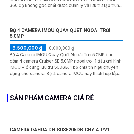
5,700,000 ₫
8,300,000 ₫
Bộ Camera IP WIFI DAHUA Văn Phòng Giá Rẻ là trọn gói 4
mắt camera với độ phân giải 3MP được quản lý bở đầu
ghi hình 4 kênh Ip và lưu trữ video giám sát tập trung về
ổ cứng trong đầu ghi hình với đầy đủ các chưc năng như
AI Phát hiện chuyển động, đàm thoại âm thanh 2 chiều và
giám sát có màu vào ban đêm
COMBO 4 CAMERA DAHUA KHO XƯỞNG GIÁ TỐT
5,500,000 ₫
6,500,000 ₫
Combo 4 Camera Dahua Kho Xưởng tại An Thành Phát
chỉ với
5. 500.000 VNĐ
bạn đã sỡ hữu ngay bộ camera
nhà xưởng với 4 mắt camera độ nét 5MP và quay xoay
360 độ không góc chết được quản lý và lưu trữ tập trung
về đầu ghi hình ổ cứng hỗ trợ xem qua tivi
BỘ 4 CAMERA IMOU QUAY QUÉT NGOÀI TRỜI
5.0MP
6,500,000 ₫
8,000,000 ₫