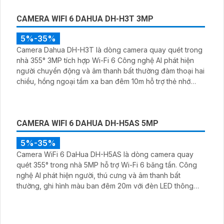
CAMERA QUAN SÁT ĐỀ XUẤT
COMBO 4 CAMERA EZVIZ QUAY XOAY NGOÀI TRỜI
5,900,000 ₫
7,000,000 ₫
Combo 4 Camera Quay Xoay Ngoài Trời đến từ nhà
EZVIZ với độ nét cao lên đến 2K và giám sát ban đêm với
4 chế độ khác nhau, công nghệ AI Phát hiện và phân biệt
các chuyển động chuẩn sát được quản lý tập trung bởi
đầu ghi hình IP WiFi
CAMERA WIFI 6 DAHUA DH-H3T 3MP
5%-35%
Camera Dahua DH-H3T là dòng camera quay quét trong
nhà 355° 3MP tích hợp Wi-Fi 6 Công nghệ AI phát hiện
người chuyển động và âm thanh bất thường đàm thoại hai
chiều, hồng ngoại tầm xa ban đêm 10m hỗ trợ thẻ nhớ