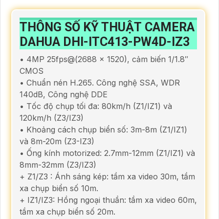
THÔNG SỐ KỸ THUẬT CAMERA
DAHUA DHI-ITC413-PW4D-IZ3
• 4MP 25fps@(2688 × 1520), cảm biến 1/1.8″
CMOS
• Chuẩn nén H.265. Công nghệ SSA, WDR
140dB, Công nghệ DDE
• Tốc độ chụp tối đa: 80km/h (Z1/IZ1) và
120km/h (Z3/IZ3)
• Khoảng cách chụp biển số: 3m-8m (Z1/IZ1)
và 8m-20m (Z3-IZ3)
• Ống kính motorized: 2.7mm-12mm (Z1/IZ1) và
8mm-32mm (Z3/IZ3)
+ Z1/Z3 : Ánh sáng kép: tầm xa video 30m, tầm
xa chụp biển số 10m.
+ IZ1/IZ3: Hồng ngoại thuần: tầm xa video 60m,
tầm xa chụp biển số 20m.