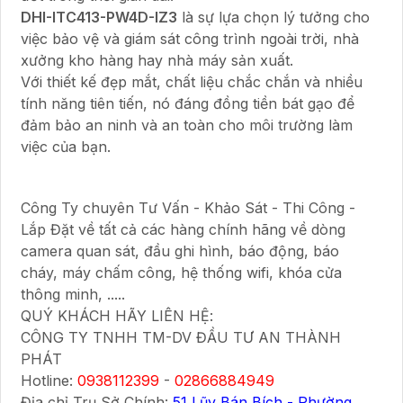
DHI-ITC413-PW4D-IZ3
là sự lựa chọn lý tưởng cho
việc bảo vệ và giám sát công trình ngoài trời, nhà
xưởng kho hàng hay nhà máy sản xuất.
Với thiết kế đẹp mắt, chất liệu chắc chắn và nhiều
tính năng tiên tiến, nó đáng đồng tiền bát gạo để
đảm bảo an ninh và an toàn cho môi trường làm
việc của bạn.
Công Ty chuyên Tư Vấn - Khảo Sát - Thi Công -
Lắp Đặt về tất cả các hàng chính hãng về dòng
camera quan sát, đầu ghi hình, báo động, báo
cháy, máy chấm công, hệ thống wifi, khóa cửa
thông minh, .....
QUÝ KHÁCH HÃY LIÊN HỆ:
CÔNG TY TNHH TM-DV ĐẦU TƯ AN THÀNH
PHÁT
Hotline:
0938112399
-
02866884949
Địa chỉ Trụ Sở Chính:
51 Lũy Bán Bích - Phường