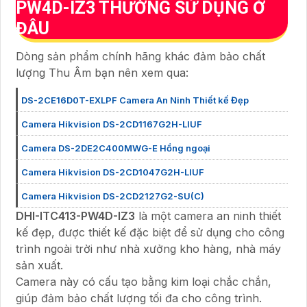
PW4D-IZ3 THƯỜNG SỬ DỤNG Ở
ĐÂU
Dòng sản phẩm chính hãng khác đảm bảo chất
lượng Thu Âm bạn nên xem qua:
DS-2CE16D0T-EXLPF Camera An Ninh Thiết kế Đẹp
Camera Hikvision DS-2CD1167G2H-LIUF
Camera DS-2DE2C400MWG-E Hồng ngoại
Camera Hikvision DS-2CD1047G2H-LIUF
Camera Hikvision DS-2CD2127G2-SU(C)
DHI-ITC413-PW4D-IZ3
là một camera an ninh thiết
kế đẹp, được thiết kế đặc biệt để sử dụng cho công
trình ngoài trời như nhà xưởng kho hàng, nhà máy
sản xuất.
Camera này có cấu tạo bằng kim loại chắc chắn,
giúp đảm bảo chất lượng tối đa cho công trình.