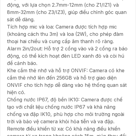
động, với lựa chọn 2.7mm-12mm (cho Z1/IZ1) và
8mm-32mm (cho Z3/IZ3), giúp điều chỉnh góc quan
sát dễ dàng.
Tích hợp mic và loa: Camera được tích hợp mic
(khoảng cách thu 3m) và loa (2W), cho phép đàm
thoại hai chiều và cung cấp âm thanh rõ ràng.
Alarm 2in/2out: Hỗ trợ 2 cổng vào và 2 cổng ra báo
động, có thể kích hoạt đèn LED xanh đỏ và còi hú
để cảnh báo.
Khe cắm thẻ nhớ và hỗ trợ ONVIF: Camera có khe
cắm thẻ nhớ lên đến 256GB và hỗ trợ giao diện
ONVIF cho tích hợp dễ dàng vào hệ thống quan sát
hiện có.
Chống nước IP67, độ bền IK10: Camera được chế
tạo với chất liệu chống nước IP67 và khả năng
chống va đập IK10, phù hợp cho môi trường ngoài
trời và bảo vệ camera khỏi hỏa tiễn và va đập.
Remote điều khiển từ xa: Có khả năng điều khiển