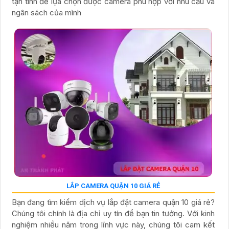
LẮP ĐẶT CAMERA LIVESTREAM SỰ KIỆN THỂ THAO
Lắp đặt camera livestream thể thao là giải pháp giúp ghi
hình và phát trực tiếp các trận đấu với chất lượng hình ảnh
rõ nét ổn định theo thời gian thực. Hệ thống phù hợp cho
nhiều bộ môn như tennis, pickleball, cầu lông, billiard và
các sự kiện thể thao phong trào mang đến trải nghiệm
theo dõi chân thực cho người xem
BẢNG BÁO GIÁ CAMERA VANTECH