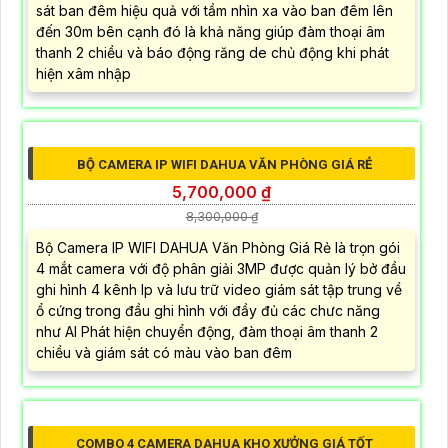
CAMERA GIÁ RẺ KHUYẾN MÃI
BỘ 4 CAMERA DAHUA DH-P3AS-PV CÓ MÀU BAN ĐÊM
5,900,000 ₫
7,000,000 ₫
Bộ 4 Camera Dahua DH-P3AS-PV Có Màu Ban Đêm với
độ phân giải cao lên đến 3MP cùng với khả năng giám
sát ban đêm hiệu quả với tầm nhìn xa vào ban đêm lên
đến 30m bên cạnh đó là khả năng giúp đàm thoại âm
thanh 2 chiều và báo động răng de chủ động khi phát
hiện xâm nhập