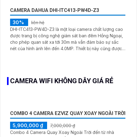
ngoại có tầm xa lên đến 60m
CAMERA DAHUA DHI-ITC413-PW4D-Z3
30%
liên hệ
DHI-ITC413-PW4D-Z3 là một loại camera chất lượng cao
được trang bị công nghệ giám sát ban đêm Hồng Ngoại,
cho phép quan sát xa tới 30m mà vẫn đảm bảo sự sắc
nét của hình ảnh lên đến 4.0MP. Thiết bị này cũng được
tích hợp công nghệ IP, giúp kết nối mạng nhanh chóng và
đáng tin cậy. Thân camera làm bằng kim loại chắc chắn,
đảm bảo sự bền bỉ và chịu được các điều kiện thời tiết
khắc nghiệt
CAMERA WIFI KHÔNG DÂY GIÁ RẺ
COMBO 4 CAMERA EZVIZ QUAY XOAY NGOÀI TRỜI
5,900,000 ₫
7,000,000 ₫
Combo 4 Camera Quay Xoay Ngoài Trời đến từ nhà