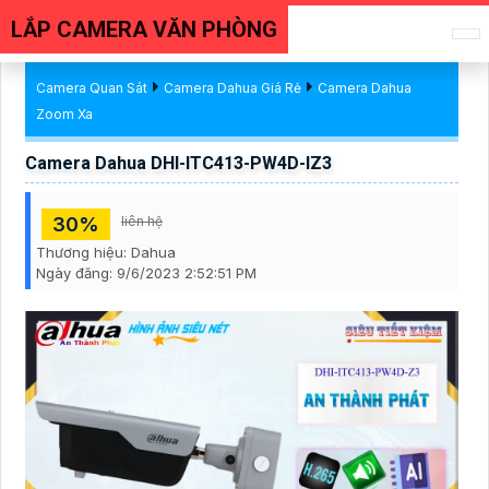
LẮP CAMERA VĂN PHÒNG
Camera Quan Sát
Camera Dahua Giá Rẻ
Camera Dahua
Zoom Xa
Camera Dahua DHI-ITC413-PW4D-IZ3
30%
liên hệ
Thương hiệu:
Dahua
Ngày đăng:
9/6/2023 2:52:51 PM