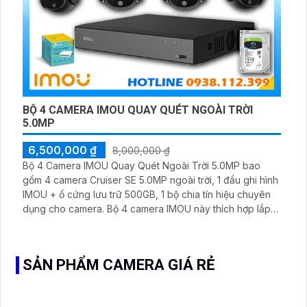
BỘ 4 CAMERA IMOU QUAY QUÉT NGOÀI TRỜI
5.0MP
6,500,000 ₫
8,000,000 ₫
Bộ 4 Camera IMOU Quay Quét Ngoài Trời 5.0MP bao
gồm 4 camera Cruiser SE 5.0MP ngoài trời, 1 đầu ghi hình
IMOU + ổ cứng lưu trữ 500GB, 1 bộ chia tín hiệu chuyên
dụng cho camera. Bộ 4 camera IMOU này thích hợp lắp
đặt cho kho hàng, nhà xưởng, khu phố và khu vực cần
giám sát ngoài trời
SẢN PHẨM CAMERA GIÁ RẺ