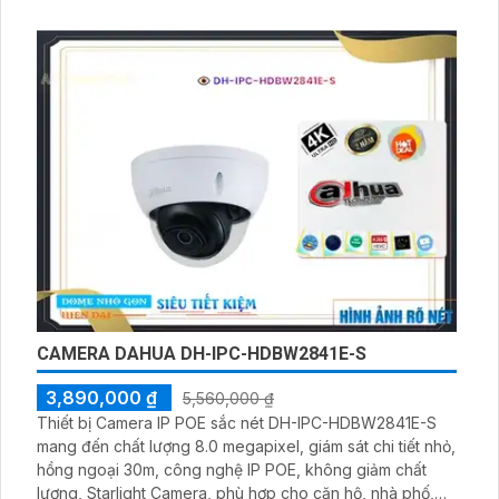
đến chất lượng hình ảnh. Đặc biệt, trang bị công nghệ
Hồng Ngoại Smart IR giúp quan sát rõ ràng trong mọi điều
kiện ánh sáng
CAMERA DAHUA DH-IPC-HDBW2841E-S
3,890,000 ₫
5,560,000 ₫
Thiết bị Camera IP POE sắc nét DH-IPC-HDBW2841E-S
mang đến chất lượng 8.0 megapixel, giám sát chi tiết nhỏ,
hồng ngoại 30m, công nghệ IP POE, không giảm chất
lượng, Starlight Camera, phù hợp cho căn hộ, nhà phố,