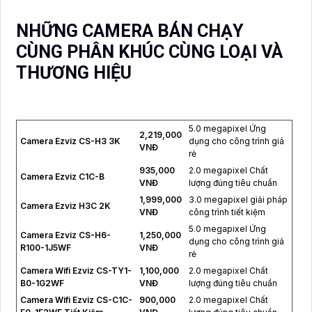
NHỮNG CAMERA BÁN CHẠY
CÙNG PHÂN KHÚC CÙNG LOẠI VÀ
THƯƠNG HIỆU
5.0 megapixel Ứng
2,219,000
Camera Ezviz CS-H3 3K
dụng cho công trình giá
VNĐ
rẻ
935,000
2.0 megapixel Chất
Camera Ezviz C1C-B
VNĐ
lượng đúng tiêu chuẩn
1,999,000
3.0 megapixel giải pháp
Camera Ezviz H3C 2K
VNĐ
công trình tiết kiệm
5.0 megapixel Ứng
Camera Ezviz CS-H6-
1,250,000
dụng cho công trình giá
R100-1J5WF
VNĐ
rẻ
Camera Wifi Ezviz CS-TY1-
1,100,000
2.0 megapixel Chất
B0-1G2WF
VNĐ
lượng đúng tiêu chuẩn
Camera Wifi Ezviz CS-C1C-
900,000
2.0 megapixel Chất