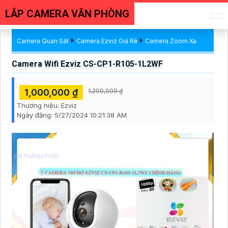
LẮP CAMERA VĂN PHÒNG
Camera Quan Sát
Camera Ezviz Giá Rẻ
Camera Zoom Xa
Camera Wifi Ezviz CS-CP1-R105-1L2WF
1,000,000 ₫
1,200,000 ₫
Thương hiệu:
Ezviz
Ngày đăng:
5/27/2024 10:21:38 AM