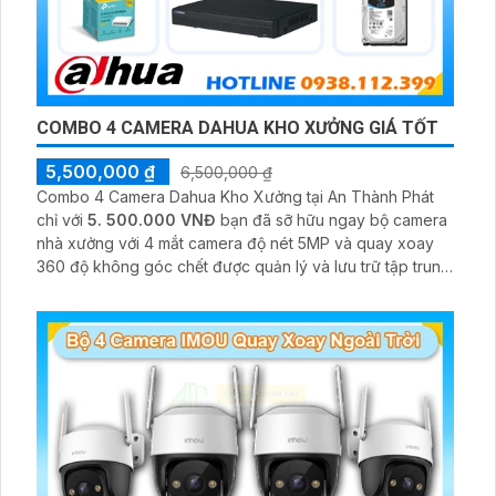
COMBO 4 CAMERA DAHUA KHO XƯỞNG GIÁ TỐT
5,500,000 ₫
6,500,000 ₫
Combo 4 Camera Dahua Kho Xưởng tại An Thành Phát
chỉ với
5. 500.000 VNĐ
bạn đã sỡ hữu ngay bộ camera
nhà xưởng với 4 mắt camera độ nét 5MP và quay xoay
360 độ không góc chết được quản lý và lưu trữ tập trung
về đầu ghi hình ổ cứng hỗ trợ xem qua tivi