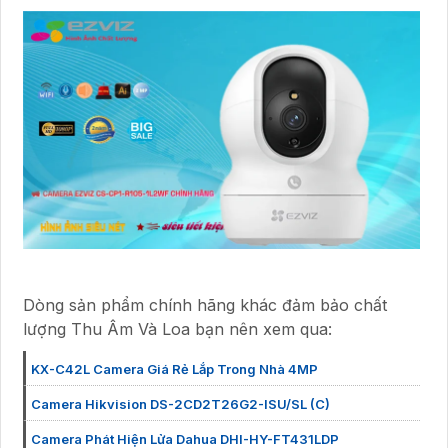
Dòng sản phẩm chính hãng khác đảm bảo chất
lượng Thu Âm Và Loa bạn nên xem qua:
KX-C42L Camera Giá Rẻ Lắp Trong Nhà 4MP
Camera Hikvision DS-2CD2T26G2-ISU/SL (C)
Camera Phát Hiện Lửa Dahua DHI-HY-FT431LDP