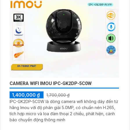
hơn khi bị ánh ngược chiều ánh sáng
CAMERA WIFI IMOU IPC-GK2DP-5C0W
1,400,000 ₫
1,700,000 ₫
IPC-GK2DP-5C0W là dòng camera wifi không dây đến từ
hãng Imou với độ phân giải 5.0MP, có chuẩn nén H.265,
tích hợp micro và loa đàm thoại 2 chiều, phát hiện, cảnh
báo chuyển động thông minh