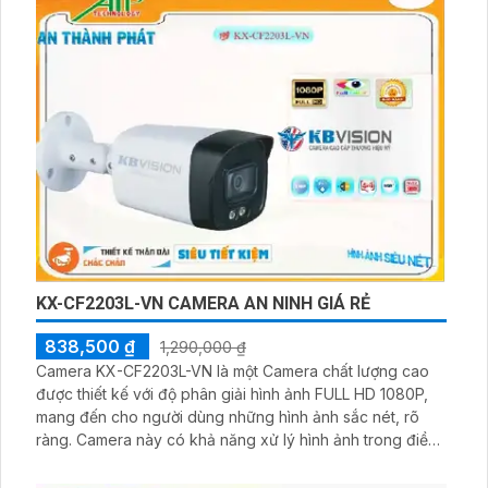
sát nhà cửa và môi trường làm việc của bạn
KX-CF2203L-VN CAMERA AN NINH GIÁ RẺ
838,500 ₫
1,290,000 ₫
Camera KX-CF2203L-VN là một Camera chất lượng cao
được thiết kế với độ phân giải hình ảnh FULL HD 1080P,
mang đến cho người dùng những hình ảnh sắc nét, rõ
ràng. Camera này có khả năng xử lý hình ảnh trong điều
kiện thiếu sáng thông qua công nghệ Hồng Ngoại SMD
và chống ngược sáng DWDR, giúp người dùng nhìn rõ