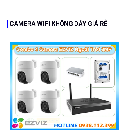
30m, mang đến trải nghiệm sáng như ban ngày. Với thiết
kế Dome Kim Loại, sản phẩm này phù hợp để sử dụng
trong căn hộ, nhà phố
CAMERA WIFI KHÔNG DÂY GIÁ RẺ