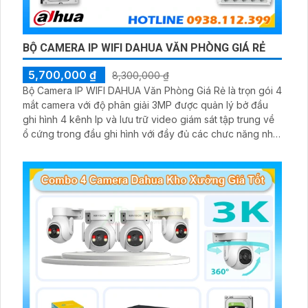
BỘ CAMERA IP WIFI DAHUA VĂN PHÒNG GIÁ RẺ
5,700,000 ₫
8,300,000 ₫
Bộ Camera IP WIFI DAHUA Văn Phòng Giá Rẻ là trọn gói 4
mắt camera với độ phân giải 3MP được quản lý bở đầu
ghi hình 4 kênh Ip và lưu trữ video giám sát tập trung về
ổ cứng trong đầu ghi hình với đầy đủ các chưc năng như
AI Phát hiện chuyển động, đàm thoại âm thanh 2 chiều và
giám sát có màu vào ban đêm