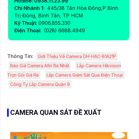
Hotline: 0938.11.23.99
Chi Nhánh 1:
445/38 Tân Hòa Đông,P Bình
Trị Đông, Bình Tân, TP HCM
Kỹ Thuật:
0906.855.330
Điện Thoại:
(028) 6688.4949
Thông Tin:
Giới Thiệu Về Camera DH-HAC-B1A21P
Báo Giá Camera Afiri Rẻ Nhất
Lắp Camera Hikvision
Trọn Gói Giá Rẻ
Lắp Camera Giám Sát Qua Điện Thoại
Công Ty Lắp Camera Quận 9
CAMERA QUAN SÁT ĐỀ XUẤT