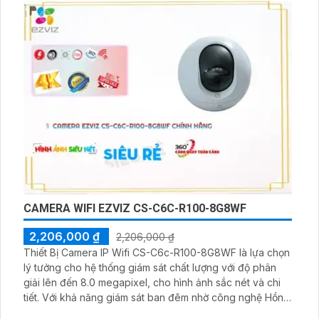
CAMERA WIFI EZVIZ CS-C6C-R100-8G8WF
2,206,000 ₫
2,206,000 ₫
Thiết Bị Camera IP Wifi CS-C6c-R100-8G8WF là lựa chọn
lý tưởng cho hệ thống giám sát chất lượng với độ phân
giải lên đến 8.0 megapixel, cho hình ảnh sắc nét và chi
tiết. Với khả năng giám sát ban đêm nhờ công nghệ Hồng
Ngoại 10m, thiết bị này đảm bảo an ninh mọi lúc. Tích hợp