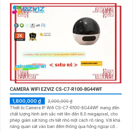
công nghệ IP Wifi, camera không bị giảm chất lượng, mà
còn cho phép xem hình ảnh màu sắc ban đêm
CAMERA WIFI EZVIZ CS-C7-R100-8G44WF
1,800,000 ₫
2,000,000 ₫
Thiết bị Camera IP Wifi CS-C7-R100-8G44WF mang đến
chất lượng hình ảnh sắc nét lên đến 8.0 megapixel, cho
phép giám sát từng chi tiết nhỏ một cách rõ ràng. Với khả
năng quan sát vào ban đêm thông qua hồng ngoại cỡ
10m, sản phẩm này thực sự ấn tượng. Trang bị công nghệ