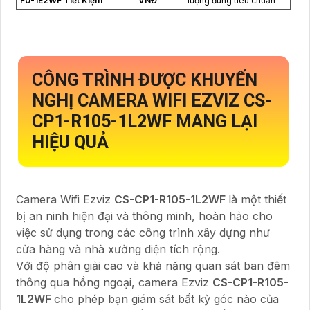
F0-1E2WF Tiết Kiệm
VNĐ
lượng đúng tiêu chuẩn
CÔNG TRÌNH ĐƯỢC KHUYẾN
NGHỊ CAMERA WIFI EZVIZ
CS-
CP1-R105-1L2WF
MANG LẠI
HIỆU QUẢ
Camera Wifi Ezviz
CS-CP1-R105-1L2WF
là một thiết
bị an ninh hiện đại và thông minh, hoàn hảo cho
việc sử dụng trong các công trình xây dựng như
cửa hàng và nhà xưởng diện tích rộng.
Với độ phân giải cao và khả năng quan sát ban đêm
thông qua hồng ngoại, camera Ezviz
CS-CP1-R105-
1L2WF
cho phép bạn giám sát bất kỳ góc nào của