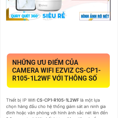
NHỮNG ƯU ĐIỂM CỦA
CAMERA WIFI EZVIZ
CS-CP1-
R105-1L2WF
VỚI THÔNG SỐ
Thiết bị IP Wifi
CS-CP1-R105-1L2WF
là một lựa
chọn hàng đầu cho hệ thống giám sát an ninh gia
đình hoặc văn phòng với hình ảnh sắc nét lên đến