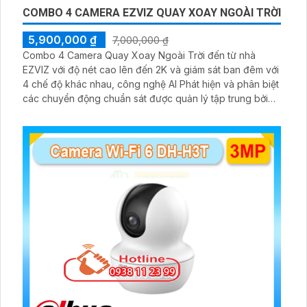
COMBO 4 CAMERA EZVIZ QUAY XOAY NGOÀI TRỜI
5,900,000 ₫
7,000,000 ₫
Combo 4 Camera Quay Xoay Ngoài Trời đến từ nhà
EZVIZ với độ nét cao lên đến 2K và giám sát ban đêm với
4 chế độ khác nhau, công nghệ AI Phát hiện và phân biệt
các chuyển động chuẩn sát được quản lý tập trung bởi
đầu ghi hình IP WiFi