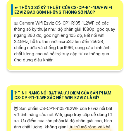
➽ THÔNG SỐ KỸ THUẬT CỦA CS-CP-R1-1LWF WIFI
EZVIZ BAO GỒM NHỮNG THÔNG SỐ NÀO?
🎀 Camera Wifi Ezviz CS-CP1-R105-1L2WF có các
thông số kỹ thuật như: độ phân giải 1080p, góc quay
ngang 360 độ, góc nghiêng 105 độ, kết nối wifi
2.4GHz, hỗ trợ thẻ nhớ microSD lên đến 256GB,
chống nước và chống bụi IP66, cung cấp hình ảnh
chất lượng cao và hỗ trợ truy cập từ xa thông qua
ứng dụng điều khiển.
❓ TÍNH NĂNG NỔI BẬT VÀ ƯU ĐIỂM CỦA SẢN PHẨM
CS-CP-R1-1LWF SẮC NÉT WIFI EZVIZ LÀ GÌ?
🦉 Sản phẩm CS-CP1-R105-1L2WF của Ezviz nổi bật
với tính năng sắc nét Wifi, giúp truy cập dễ dàng từ
xa. Ưu điểm của sản phẩm là độ phân giải cao, hình
ảnh chất lượng, không gian lưu trữ mở rộng và khả