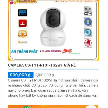
CAMERA CS-TY1-R101-1G2WF GIÁ RẺ
900,000 ₫
1,100,000 ₫
Camera CS-TY1-R101-1G2WF là một sản phẩm camera giá
rẻ nhưng chất lượng cao. Với công nghệ tiên tiến, camera
này cho phép bạn quan sát và giám sát nhà ở, văn
phòng hay bất kỳ không gian nào một cách dễ dàng và
hiệu quả. Với giá thành phù hợp, camera CS-TY1-R101-
1G2WF là sự lựa chọn tuyệt vời cho việc bảo vệ và giám