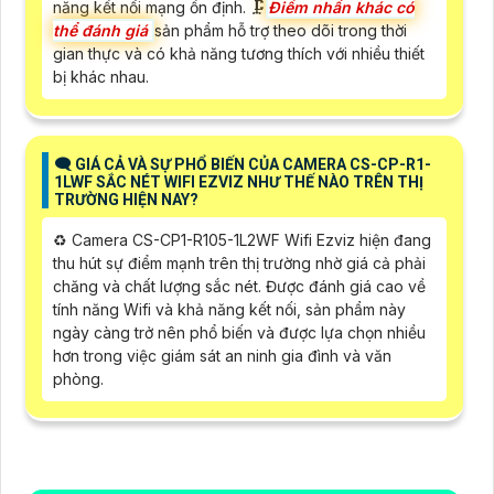
năng kết nối mạng ổn định. 🗜️
Điểm nhấn khác có
thể đánh giá
sản phẩm hỗ trợ theo dõi trong thời
gian thực và có khả năng tương thích với nhiều thiết
bị khác nhau.
🗨️ GIÁ CẢ VÀ SỰ PHỔ BIẾN CỦA CAMERA CS-CP-R1-
1LWF SẮC NÉT WIFI EZVIZ NHƯ THẾ NÀO TRÊN THỊ
TRƯỜNG HIỆN NAY?
♻️ Camera CS-CP1-R105-1L2WF Wifi Ezviz hiện đang
thu hút sự điểm mạnh trên thị trường nhờ giá cả phải
chăng và chất lượng sắc nét. Được đánh giá cao về
tính năng Wifi và khả năng kết nối, sản phẩm này
ngày càng trở nên phổ biến và được lựa chọn nhiều
hơn trong việc giám sát an ninh gia đình và văn
phòng.