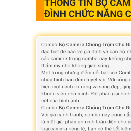
THÔNG TIN
BỘ CAM
ĐÌNH
CHỨC NĂNG C
Combo
Bộ Camera Chống Trộm Cho Gi
đặc biệt để bảo vệ gia đình và căn hộ 
các camera trong combo này không chỉ m
thẩm mỹ cho không gian sống.
Một trong những điểm nổi bật của Co
chụp hình ban đêm tuyệt vời. Với công 
hiện một cách rõ ràng và sáng đẹp, giú
khuôn viên nhà mình. Độ phân giải hìn
nét của hình ảnh.
Combo
Bộ Camera Chống Trộm Cho Gi
Với giá cạnh tranh, combo này cung cấ
là một giải pháp an ninh toàn diện cho
loại camera riêng lẻ, bạn có thể tiết ki