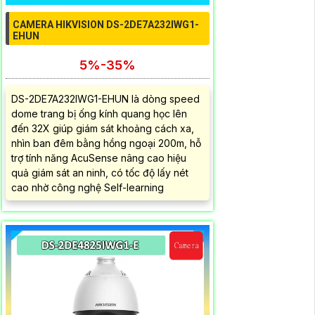
CAMERA HIKVISION DS-2DE7A232IWG1-
EHUN
5%-35%
DS-2DE7A232IWG1-EHUN là dòng speed
dome trang bị ống kính quang học lên
đến 32X giúp giám sát khoảng cách xa,
nhìn ban đêm bằng hồng ngoại 200m, hỗ
trợ tính năng AcuSense nâng cao hiệu
quả giám sát an ninh, có tốc độ lấy nét
cao nhờ công nghệ Self-learning