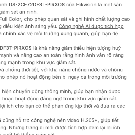
ninh
DS-2CE72DF3T-PIRXOS
của Hikvision là một sản
iám sát an ninh.
ll Color, cho phép quan sát và ghi hình chất lượng cao
g điều kiện ánh sáng yếu.
Công nghệ Ai được tích hợp
à chính xác về môi trường xung quanh, giúp bạn dễ
DF3T-PIRXOS
là khả năng giảm thiểu hiện tượng huỷ
 mạnh và nâng cao an toàn rằng hình ảnh vẫn rõ ràng
ng mạnh trong khu vực giám sát.
à chống thời tiết, với khả năng chống nước và chống
ho phép nó hoạt động bền bỉ ngay cả trong môi trường
 hiện chuyển động thông minh, giúp bạn nhận được
p hoặc hoạt động đáng ngờ trong khu vực giám sát.
lợi ích cho bạn có thể phản ứng kịp thời và đưa ra các
S
cũng hỗ trợ công nghệ nén video H.265+, giúp tiết
g. Những trang bị mới được tích hợp đem lại lợi ích
u suất hệ thống giám sát.