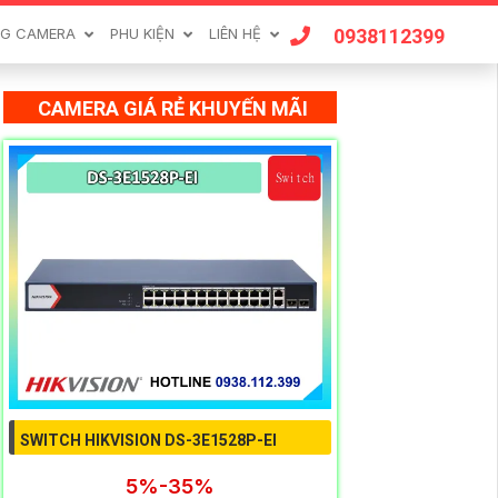
0938112399
G CAMERA
PHU KIỆN
LIÊN HỆ
CAMERA GIÁ RẺ KHUYẾN MÃI
SWITCH HIKVISION DS-3E1528P-EI
5%-35%