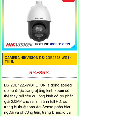
CAMERA HIKVISION DS-2DE4225IWG1-
EHUN
5%-35%
DS-2DE4225IWG1-EHUN là dòng speed
dome được trang bị ống kính zoom có
thể thay đổi tiêu cự, ống kính có độ phân
giải 2.0MP cho ra hình ảnh full HD, có
trang bị thuật toán AcuSense phân biệt
người và phương tiện, trang bị micro và