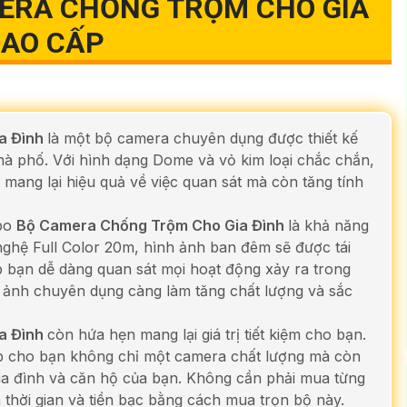
ERA CHỐNG TRỘM CHO GIA
AO CẤP
a Đình
là một bộ camera chuyên dụng được thiết kế
nhà phố. Với hình dạng Dome và vỏ kim loại chắc chắn,
ang lại hiệu quả về việc quan sát mà còn tăng tính
mbo
Bộ Camera Chống Trộm Cho Gia Đình
là khả năng
nghệ Full Color 20m, hình ảnh ban đêm sẽ được tái
p bạn dễ dàng quan sát mọi hoạt động xảy ra trong
h ảnh chuyên dụng càng làm tăng chất lượng và sắc
a Đình
còn hứa hẹn mang lại giá trị tiết kiệm cho bạn.
p cho bạn không chỉ một camera chất lượng mà còn
 gia đình và căn hộ của bạn. Không cần phải mua từng
ệm thời gian và tiền bạc bằng cách mua trọn bộ này.