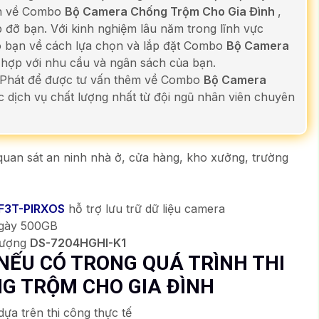
ấn về Combo
Bộ Camera Chống Trộm Cho Gia Đình
,
đỡ bạn. Với kinh nghiệm lâu năm trong lĩnh vực
ho bạn về cách lựa chọn và lắp đặt Combo
Bộ Camera
hợp với nhu cầu và ngân sách của bạn.
 Phát để được tư vấn thêm về Combo
Bộ Camera
 dịch vụ chất lượng nhất từ đội ngũ nhân viên chuyên
uan sát an ninh nhà ở, cửa hàng, kho xưởng, trường
F3T-PIRXOS
hỗ trợ lưu trữ dữ liệu camera
ngày 500GB
 lượng
DS-7204HGHI-K1
NẾU CÓ TRONG QUÁ TRÌNH THI
G TRỘM CHO GIA ĐÌNH
ựa trên thi công thực tế