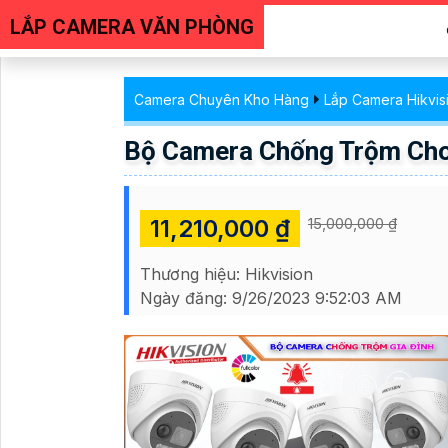
LẮP CAMERA VĂN PHÒNG
Camera Chuyên Kho Hàng
Lắp Camera Hikvis
Bộ Camera Chống Trộm Cho
11,210,000 ₫
15,000,000 ₫
Thương hiệu:
Hikvision
Ngày đăng:
9/26/2023 9:52:03 AM