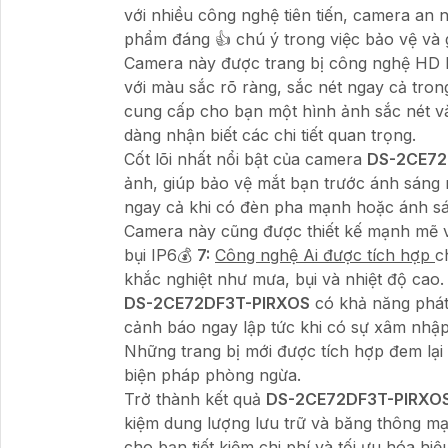
với nhiều công nghệ tiên tiến, camera an 
phẩm đáng 👍 chú ý trong việc bảo vệ và g
Camera này được trang bị công nghệ HD Fu
với màu sắc rõ ràng, sắc nét ngay cả tron
cung cấp cho bạn một hình ảnh sắc nét v
dàng nhận biết các chi tiết quan trọng.
Cốt lõi nhất nổi bật của camera
DS-2CE72
ảnh, giúp bảo vệ mắt bạn trước ánh sáng
ngay cả khi có đèn pha mạnh hoặc ánh sá
Camera này cũng được thiết kế mạnh mẽ v
bụi IP6💰
7:
Công nghệ Ai được tích hợp
c
khắc nghiệt như mưa, bụi và nhiệt độ cao.
DS-2CE72DF3T-PIRXOS
có khả năng phát
cảnh báo ngay lập tức khi có sự xâm nhậ
Những trang bị mới được tích hợp đem lại 
biện pháp phòng ngừa.
Trở thành kết quả
DS-2CE72DF3T-PIRXO
kiệm dung lượng lưu trữ và băng thông mạn
cho bạn tiết kiệm chi phí và tối ưu hóa hiệ