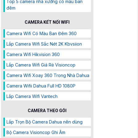
Top 5 camera nhà xưởng có màu ban
đêm
CAMERA KẾT NỐI WIFI
Camera Wifi Có Màu Ban Đêm 360
Lắp Camera Wifi Sắc Nét 2K Kbvsiion
Camera Wifi Hikvision 360
Lắp Camera Wifi Giá Rẻ Visioncop
Camera Wifi Xoay 360 Trong Nhà Dahua
Camera Wifii Dahua Full HD 1080P
Lắp Camera Wifi Vantech
CAMERA THEO GÓI
Lắp Trọn Bộ Camera Dahua nên dùng
Bộ Camera Visioncop Ghi Âm