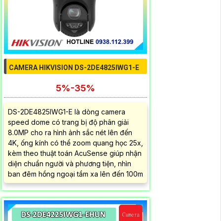
CAMERA HIKVISION DS-2DE4825IWG1-E
5%-35%
DS-2DE4825IWG1-E là dòng camera
speed dome có trang bị độ phân giải
8.0MP cho ra hình ảnh sắc nét lên đến
4K, ống kính có thể zoom quang học 25x,
kèm theo thuật toán AcuSense giúp nhận
diện chuẩn người và phương tiện, nhìn
ban đêm hồng ngoại tầm xa lên đến 100m