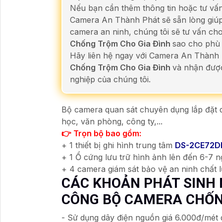
Nếu bạn cần thêm thông tin hoặc tư v
Camera An Thành Phát sẽ sẵn lòng giúp 
camera an ninh, chúng tôi sẽ tư vấn c
Chống Trộm Cho Gia Đình
sao cho phù 
Hãy liên hệ ngay với Camera An Thành
Chống Trộm Cho Gia Đình
và nhận được
nghiệp của chúng tôi.
Bộ camera quan sát chuyên dụng lắp đặt q
học, văn phòng, công ty,...
👉 Trọn bộ bao gồm:
+ 1 thiết bị ghi hình trung tâm
DS-2CE72D
+ 1 Ổ cứng lưu trữ hình ảnh lên đến 6-7 
+ 4 camera giám sát bảo vệ an ninh chất
CÁC KHOẢN PHÁT SINH 
CÔNG BỘ CAMERA CHỐN
- Sử dụng dây điện nguồn giá 6.000đ/mét d