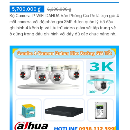
5,700,000 ₫
8,300,000 ₫
Bộ Camera IP WIFI DAHUA Văn Phòng Giá Rẻ là trọn gói 4
mắt camera với độ phân giải 3MP được quản lý bở đầu
ghi hình 4 kênh Ip và lưu trữ video giám sát tập trung về
ổ cứng trong đầu ghi hình với đầy đủ các chưc năng như
AI Phát hiện chuyển động, đàm thoại âm thanh 2 chiều và
giám sát có màu vào ban đêm