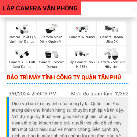
LẮP CAMERA VĂN PHÒNG
Camera Nhận
Camera Thiết Lập
Camera WizMind
Camera Dahua
Diện Khuôn Mặt
Vành Đai Dahua
Ultra 2K
Dahua
Camera AI IP Full
Camera Speedom
Lắp Camera Imou
Camera Zoom 25x
Color Dahua
Dahua
H.265+
Hikvision
BẢO TRÌ MÁY TÍNH CÔNG TY QUẬN TÂN PHÚ
3/6/2024 2:59:15 PM
Mức độ quan tâm: 12392
Dịch vụ bảo trì máy tính của công ty tại Quận Tân Phú
mang đến cho khách hàng sự chuyên nghiệp và tin cậy.
Với đội ngũ kỹ thuật viên giàu kinh nghiệm, chúng tôi
cam kết giúp khách hàng giải quyết mọi vấn đề về máy
tính một cách hiệu quả và nhanh chóng. Bên cạnh đó,
dịch vụ bảo trì máy tính của chúng tôi còn đảm bảo về