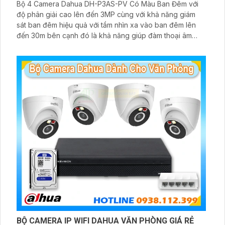
Bộ 4 Camera Dahua DH-P3AS-PV Có Màu Ban Đêm với
độ phân giải cao lên đến 3MP cùng với khả năng giám
sát ban đêm hiệu quả với tầm nhìn xa vào ban đêm lên
đến 30m bên cạnh đó là khả năng giúp đàm thoại âm
thanh 2 chiều và báo động răng de chủ động khi phát
hiện xâm nhập
BỘ CAMERA IP WIFI DAHUA VĂN PHÒNG GIÁ RẺ