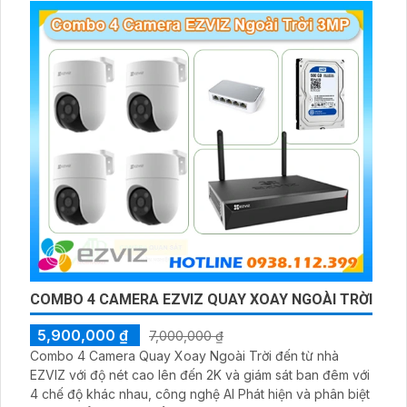
LED ánh sáng trắng, cùng khả năng phát hiện chuyển
động thông minh, giúp đảm bảo an toàn tuyệt đối cho
khu vực kho hàng
COMBO 4 CAMERA EZVIZ QUAY XOAY NGOÀI TRỜI
5,900,000 ₫
7,000,000 ₫
Combo 4 Camera Quay Xoay Ngoài Trời đến từ nhà
EZVIZ với độ nét cao lên đến 2K và giám sát ban đêm với
4 chế độ khác nhau, công nghệ AI Phát hiện và phân biệt