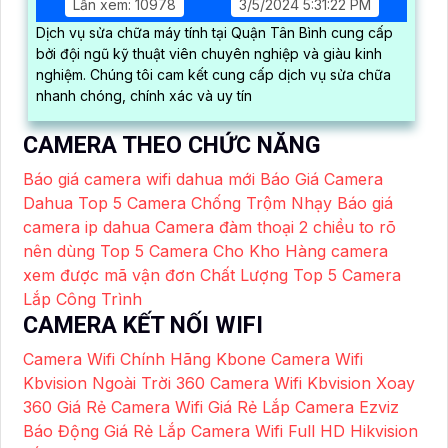
Lần xem: 10978
3/5/2024 5:31:22 PM
Dịch vụ sửa chữa máy tính tại Quận Tân Bình cung cấp
bởi đội ngũ kỹ thuật viên chuyên nghiệp và giàu kinh
nghiệm. Chúng tôi cam kết cung cấp dịch vụ sửa chữa
nhanh chóng, chính xác và uy tín
CAMERA THEO CHỨC NĂNG
Báo giá camera wifi dahua mới
Báo Giá Camera
Dahua
Top 5 Camera Chống Trộm Nhạy
Báo giá
camera ip dahua
Camera đàm thoại 2 chiều to rõ
nên dùng
Top 5 Camera Cho Kho Hàng
camera
xem được mã vận đơn Chất Lượng
Top 5 Camera
Lắp Công Trình
CAMERA KẾT NỐI WIFI
Camera Wifi Chính Hãng Kbone
Camera Wifi
Kbvision Ngoài Trời 360
Camera Wifi Kbvision Xoay
360 Giá Rẻ
Camera Wifi Giá Rẻ
Lắp Camera Ezviz
Báo Động Giá Rẻ
Lắp Camera Wifi Full HD Hikvision