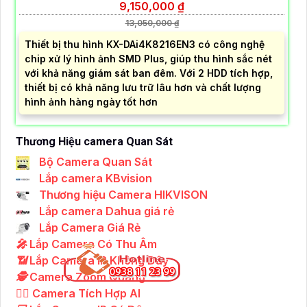
9,150,000 ₫
13,050,000 ₫
Thiết bị thu hình KX-DAi4K8216EN3 có công nghệ
chip xử lý hình ảnh SMD Plus, giúp thu hình sắc nét
với khả năng giám sát ban đêm. Với 2 HDD tích hợp,
thiết bị có khả năng lưu trữ lâu hơn và chất lượng
hình ảnh hàng ngày tốt hơn
Thương Hiệu camera Quan Sát
Bộ Camera Quan Sát
Lắp camera KBvision
Thương hiệu Camera HIKVISON
Lắp camera Dahua giá rẻ
Lắp Camera Giá Rẻ
️🎤️
Lắp Camera Có Thu Âm
📶
Lắp Camera IP Không Dây
🕵️
Camera Zoom Quang
🧛‍♀️
Camera Tích Hợp AI