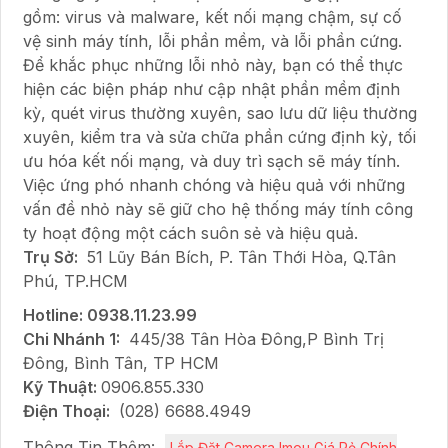
gồm: virus và malware, kết nối mạng chậm, sự cố
vệ sinh máy tính, lỗi phần mềm, và lỗi phần cứng.
Để khắc phục những lỗi nhỏ này, bạn có thể thực
hiện các biện pháp như cập nhật phần mềm định
kỳ, quét virus thường xuyên, sao lưu dữ liệu thường
xuyên, kiểm tra và sửa chữa phần cứng định kỳ, tối
ưu hóa kết nối mạng, và duy trì sạch sẽ máy tính.
Việc ứng phó nhanh chóng và hiệu quả với những
vấn đề nhỏ này sẽ giữ cho hệ thống máy tính công
ty hoạt động một cách suôn sẻ và hiệu quả.
Trụ Sở:
51 Lũy Bán Bích, P. Tân Thới Hòa, Q.Tân
Phú, TP.HCM
Hotline: 0938.11.23.99
Chi Nhánh 1:
445/38 Tân Hòa Đông,P Bình Trị
Đông, Bình Tân, TP HCM
Kỹ Thuật:
0906.855.330
Điện Thoại:
(028) 6688.4949
Thông Tin Thêm:
Lắp Đặt Camera Imou Giá Rẻ Chính