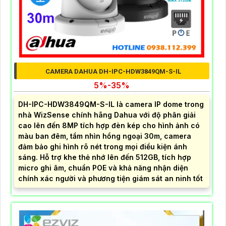
CAMERA DAHUA DH-IPC-HDW3849QM-S-IL
5%-35%
DH-IPC-HDW3849QM-S-IL là camera IP dome trong
nhà WizSense chính hãng Dahua với độ phân giải
cao lên đến 8MP tích hợp đèn kép cho hình ảnh có
màu ban đêm, tầm nhìn hồng ngoại 30m, camera
đảm bảo ghi hình rõ nét trong mọi điều kiện ánh
sáng. Hỗ trợ khe thẻ nhớ lên đến 512GB, tích hợp
micro ghi âm, chuẩn POE và khả năng nhận diện
chính xác người và phương tiện giám sát an ninh tốt