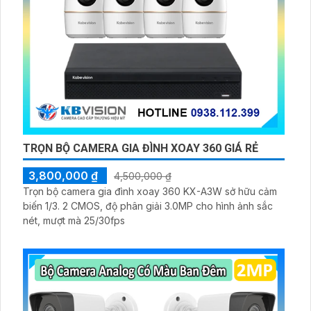
TRỌN BỘ CAMERA GIA ĐÌNH XOAY 360 GIÁ RẺ
3,800,000 ₫
4,500,000 ₫
Trọn bộ camera gia đình xoay 360 KX-A3W sở hữu cảm
biến 1/3. 2 CMOS, độ phân giải 3.0MP cho hình ảnh sắc
nét, mượt mà 25/30fps