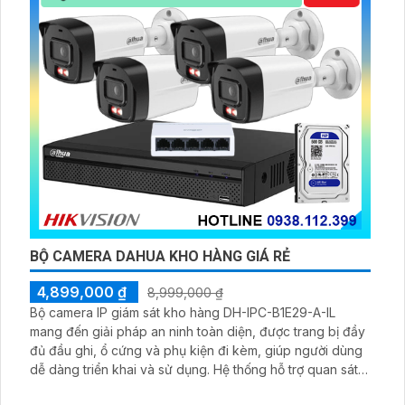
BỘ CAMERA DAHUA KHO HÀNG GIÁ RẺ
4,899,000 ₫
8,999,000 ₫
Bộ camera IP giám sát kho hàng DH-IPC-B1E29-A-IL
mang đến giải pháp an ninh toàn diện, được trang bị đầy
đủ đầu ghi, ổ cứng và phụ kiện đi kèm, giúp người dùng
dễ dàng triển khai và sử dụng. Hệ thống hỗ trợ quan sát
ban đêm rõ nét nhờ công nghệ hồng ngoại kết hợp đèn