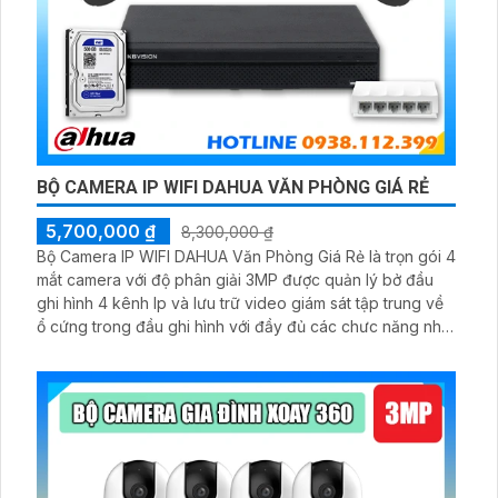
BỘ CAMERA IP WIFI DAHUA VĂN PHÒNG GIÁ RẺ
5,700,000 ₫
8,300,000 ₫
Bộ Camera IP WIFI DAHUA Văn Phòng Giá Rẻ là trọn gói 4
mắt camera với độ phân giải 3MP được quản lý bở đầu
ghi hình 4 kênh Ip và lưu trữ video giám sát tập trung về
ổ cứng trong đầu ghi hình với đầy đủ các chưc năng như
AI Phát hiện chuyển động, đàm thoại âm thanh 2 chiều và
giám sát có màu vào ban đêm