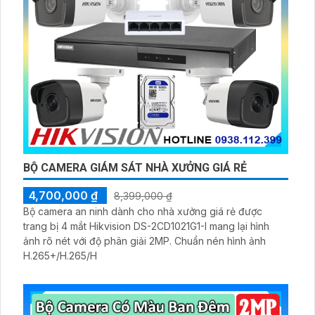
BỘ CAMERA GIÁM SÁT NHÀ XƯỞNG GIÁ RẺ
4,700,000 ₫
8,399,000 ₫
Bộ camera an ninh dành cho nhà xưởng giá rẻ được
trang bị 4 mắt Hikvision DS-2CD1021G1-I mang lại hình
ảnh rõ nét với độ phân giải 2MP. Chuẩn nén hình ảnh
H.265+/H.265/H